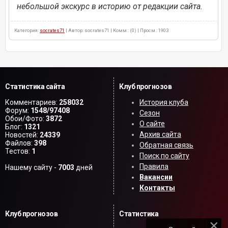
небольшой экскурс в историю от редакции сайта.
Категория:
socrates71
| Автор: socrates71 | Комм.: (0) | Просм.: 1903
Статистика сайта
Клуб прогнозов
Комментариев:
258032
История клуба
Форум:
1548/97408
Сезон
Обои/Фото:
3872
О сайте
Блог:
1321
Архив сайта
Новостей:
24339
Файлов:
398
Обратная связь
Тестов:
1
Поиск по сайту
Правила
Нашему сайту -
7003
дней
Вакансии
Контакты
Клуб прогнозов
Статистика