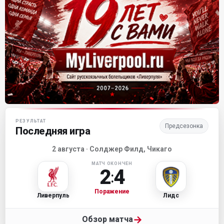
Матч-центр «Ливерпуля»
РЕЗУЛЬТАТ
Предсезонка
Последняя игра
2 августа · Солджер Филд, Чикаго
МАТЧ ОКОНЧЕН
2
4
:
Поражение
Ливерпуль
Лидс
→
Обзор матча