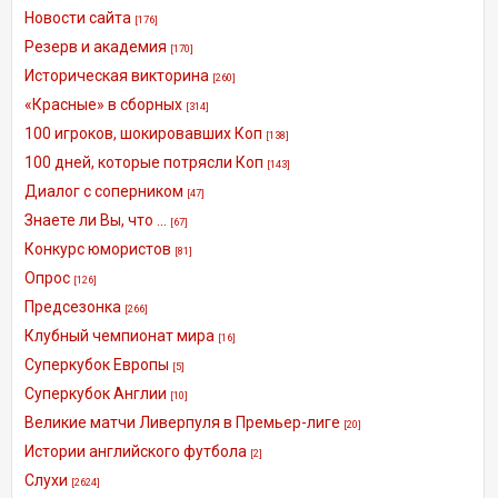
Новости сайта
[176]
Резерв и академия
[170]
Историческая викторина
[260]
«Красные» в сборных
[314]
100 игроков, шокировавших Коп
[138]
100 дней, которые потрясли Коп
[143]
Диалог с соперником
[47]
Знаете ли Вы, что ...
[67]
Конкурс юмористов
[81]
Опрос
[126]
Предсезонка
[266]
Клубный чемпионат мира
[16]
Суперкубок Европы
[5]
Суперкубок Англии
[10]
Великие матчи Ливерпуля в Премьер-лиге
[20]
Истории английского футбола
[2]
Слухи
[2624]