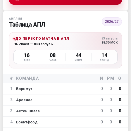
АНГЛИЯ
2026/27
Таблица АПЛ
ДО ПЕРВОГО МАТЧА В АПЛ
23 августа
18:30 МСК
Ньюкасл — Ливерпуль
16
08
44
14
ДНЕЙ
ЧАСОВ
МИНУТ
СЕКУНД
#
КОМАНДА
И
РМ
О
1
0
0
0
Борнмут
2
0
0
0
Арсенал
3
0
0
0
Астон Вилла
4
0
0
0
Брентфорд