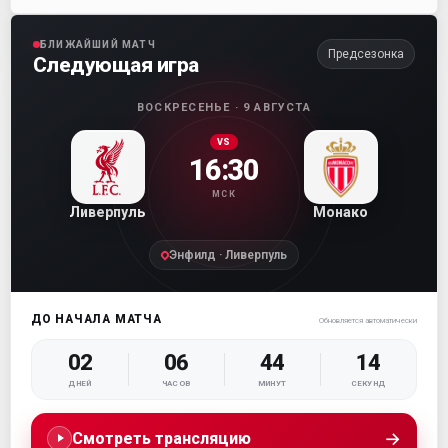
БЛИЖАЙШИЙ МАТЧ
Предсезонка
Следующая игра
ВОСКРЕСЕНЬЕ · 9 АВГУСТА
VS
16:30
МСК
Ливерпуль
Монако
Энфилд · Ливерпуль
ДО НАЧАЛА МАТЧА
Обновляется автоматически
02
06
44
14
ДНЕЙ
ЧАСОВ
МИНУТ
СЕКУНД
→
Смотреть трансляцию