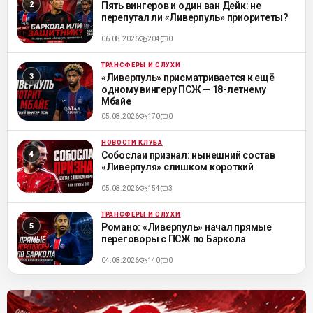
Пять вингеров и один ван Дейк: не
перепутал ли «Ливерпуль» приоритеты?
06.08.2026
204
0
ТРАНСФЕРЫ И СЛУХИ
ML
«Ливерпуль» присматривается к ещё
одному вингеру ПСЖ — 18-летнему
Мбайе
05.08.2026
170
0
НОВОСТИ КЛУБА
ML
Собослаи признал: нынешний состав
«Ливерпуля» слишком короткий
05.08.2026
154
3
ТРАНСФЕРЫ И СЛУХИ
ML
Романо: «Ливерпуль» начал прямые
переговоры с ПСЖ по Баркола
04.08.2026
140
0