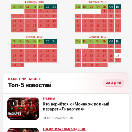
Сентябрь 2010
Октябрь 2010
Пн
Вт
Ср
Чт
Пт
Сб
Вс
Пн
Вт
Ср
Чт
Пт
Сб
Вс
1
2
3
4
5
1
2
3
6
7
8
9
10
11
12
4
5
6
7
8
9
10
13
14
15
16
17
18
19
11
12
13
14
15
16
17
20
21
22
23
24
25
26
18
19
20
21
22
23
24
27
28
29
30
25
26
27
28
29
30
31
Ноябрь 2010
Декабрь 2010
Пн
Вт
Ср
Чт
Пт
Сб
Вс
Пн
Вт
Ср
Чт
Пт
Сб
Вс
1
2
3
4
5
6
7
1
2
3
4
5
8
9
10
11
12
13
14
6
7
8
9
10
11
12
15
16
17
18
19
20
21
13
14
15
16
17
18
19
22
23
24
25
26
27
28
20
21
22
23
24
25
26
29
30
27
28
29
30
31
САМОЕ ЧИТАЕМОЕ
ЗА 3 ДНЯ
Топ-5 новостей
ТРАВМЫ
ML
Кто вернётся к «Монако»: полный
лазарет «Ливерпуля»
04.08.2026
228
0
АНАЛИТИКА / ОБСУЖДЕНИЕ
ML