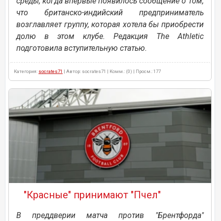
среды, когда впервые появилось сообщение о том,
что британско-индийский предприниматель
возглавляет группу, которая хотела бы приобрести
долю в этом клубе. Редакция The Athletic
подготовила вступительную статью.
Категория:
socrates71
| Автор: socrates71 | Комм.: (0) | Просм.: 177
"Красные" принимают "Пчел"
В преддверии матча против "Брентфорда"