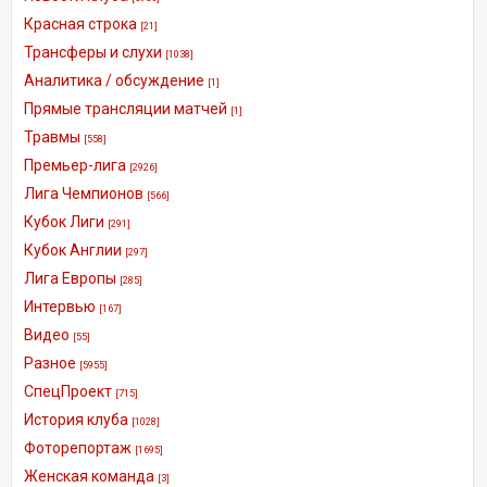
Красная строка
[21]
Трансферы и слухи
[1038]
Аналитика / обсуждение
[1]
Прямые трансляции матчей
[1]
Травмы
[558]
Премьер-лига
[2926]
Лига Чемпионов
[566]
Кубок Лиги
[291]
Кубок Англии
[297]
Лига Европы
[285]
Интервью
[167]
Видео
[55]
Разное
[5955]
СпецПроект
[715]
История клуба
[1028]
Фоторепортаж
[1695]
Женская команда
[3]