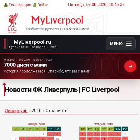
Пятница, 07.08.2026, 10:45:37
Регистрация
Войти
MyLiverpool.ru
МЕНЮ
700
Русскоязычные болельщики
MYLIVERPOOL.RU · С 2007 ГОДА
7000 дней с вами
История продолжается. Спасибо, что вы с нами.
Новости ФК Ливерпуль | FC Liverpool
Ливерпуль
»
2010
» Страница
Январь 2010
Февраль 2010
Пн
Вт
Ср
Чт
Пт
Сб
Вс
Пн
Вт
Ср
Чт
Пт
Сб
Вс
1
2
3
1
2
3
4
5
6
7
4
5
6
7
8
9
10
8
9
10
11
12
13
14