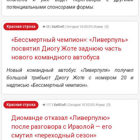
потенциальными спонсорами формы.
Красная строка
👁 58 |
XaNDeR
| Сегодня 16:00:30 | Комм. (0)
«Бессмертный чемпион»: «Ливерпуль»
посвятил Диогу Жоте заднюю часть
нового командного автобуса
Новый командный автобус «Ливерпуля» получил
большой трибьют Диогу Жоте с номером 20 и
надписью «Бессмертный чемпион».
Красная строка
👁 117 |
XaNDeR
| Сегодня 14:30:30 | Комм. (0)
Диоманде отказал «Ливерпулю»
после разговора с Ираолой — его
смутил «переходный сезон»