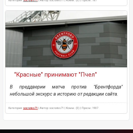
Категория:
socrates71
| Автор: socrates71 | Комм.: (0) | Просм.: 187
"Красные" принимают "Пчел"
В преддверии матча против "Брентфорда"
небольшой экскурс в историю от редакции сайта.
Категория:
socrates71
| Автор: socrates71 | Комм.: (0) | Просм.: 1907