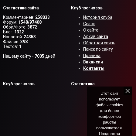
Статистика сайта
Клуб прогнозов
Комментариев:
258033
История клуба
Форум:
1548/97408
Сезон
Обои/Фото:
3872
О сайте
Блог:
1322
Архив сайта
Новостей:
24353
Файлов:
398
Обратная связь
Тестов:
1
Поиск по сайту
Правила
Нашему сайту -
7005
дней
Вакансии
Контакты
Клуб прогнозов
Статистика
Этот сайт
использует
файлы cookies
для более
комфортной
работы
пользователя.
Продолжая