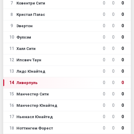
7
0
0
0
Ковентри Сити
8
0
0
0
Кристал Пэлас
9
0
0
0
Эвертон
10
0
0
0
Фулхэм
11
0
0
0
Халл Сити
12
0
0
0
Ипсвич Таун
13
0
0
0
Лидс Юнайтед
14
0
0
0
Ливерпуль
15
0
0
0
Манчестер Сити
16
0
0
0
Манчестер Юнайтед
17
0
0
0
Ньюкасл Юнайтед
18
0
0
0
Ноттингем Форест