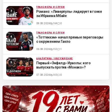
ТРАНСФЕРЫ И СЛУХИ
ML
Романо: «Ливерпуль» лидирует в гонке
за Ибраима Мбайе
08.08.2026
164
0
ТРАНСФЕРЫ И СЛУХИ
ML
«Тоттенхэм» начал прямые переговоры
с окружением Гакпо
06.08.2026
155
1
АНАЛИТИКА / ОБСУЖДЕНИЕ
ML
Первый «Энфилд» Ираолы: кого
выпускать против «Монако»?
07.08.2026
143
0