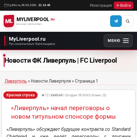
Регистрация
Войти
Суббота,
08.08.2026
21:14:48
MYLIVERPOOL
ML
.RU
RUSSIAN SUPPORTERS
MyLiverpool.ru
МЕНЮ
Русскоязычные болельщики
Новости ФК Ливерпуль | FC Liverpool
Ливерпуль
»
Новости Ливерпуля
» Страница 1
Красная строка
👁 72 |
XaNDeR
| Сегодня 18:00:40 | Комм. (0)
«Ливерпуль» начал переговоры о
новом титульном спонсоре формы
«Ливерпуль» обсуждает будущее контракта со Standard
Chartered и уже ведёт переговоры с другими