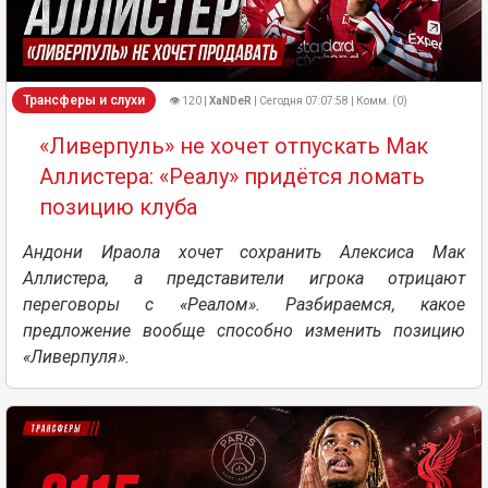
Трансферы и слухи
👁 120 |
XaNDeR
| Сегодня 07:07:58 | Комм. (0)
«Ливерпуль» не хочет отпускать Мак
Аллистера: «Реалу» придётся ломать
позицию клуба
Андони Ираола хочет сохранить Алексиса Мак
Аллистера, а представители игрока отрицают
переговоры с «Реалом». Разбираемся, какое
предложение вообще способно изменить позицию
«Ливерпуля».