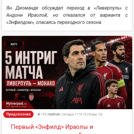
Ян Диоманде обсуждал переход в «Ливерпуль» с
Андони Ираолой, но отказался от варианта с
«Энфилдом», опасаясь переходного сезона.
Предсезонка
👁 133 |
XaNDeR
| Сегодня 11:14:15 | Комм. (0)
Первый «Энфилд» Ираолы и