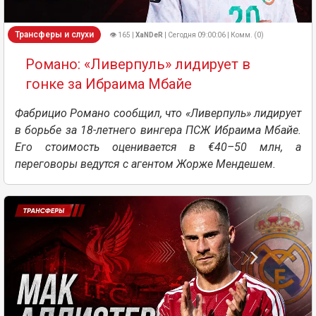
Трансферы и слухи
👁 165 |
XaNDeR
| Сегодня 09:00:06 | Комм. (0)
Романо: «Ливерпуль» лидирует в
гонке за Ибраима Мбайе
Фабрицио Романо сообщил, что «Ливерпуль» лидирует
в борьбе за 18-летнего вингера ПСЖ Ибраима Мбайе.
Его стоимость оценивается в €40–50 млн, а
переговоры ведутся с агентом Жорже Мендешем.