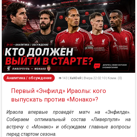
Аналитика / обсуждение
👁 143 |
XaNDeR
| Вчера 22:02:10 | Комм. (0)
Первый «Энфилд» Ираолы: кого
выпускать против «Монако»?
Ираола впервые проведёт матч на «Энфилде».
Собираем оптимальный состав «Ливерпуля» на
встречу с «Монако» и обсуждаем главные вопросы
перед стартом сезона.