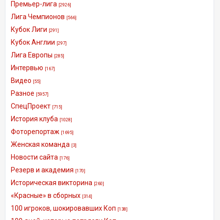
Премьер-лига
[2926]
Лига Чемпионов
[566]
Кубок Лиги
[291]
Кубок Англии
[297]
Лига Европы
[285]
Интервью
[167]
Видео
[55]
Разное
[5957]
СпецПроект
[715]
История клуба
[1028]
Фоторепортаж
[1695]
Женская команда
[3]
Новости сайта
[176]
Резерв и академия
[170]
Историческая викторина
[260]
«Красные» в сборных
[314]
100 игроков, шокировавших Коп
[138]