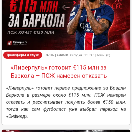
Трансферы и слухи
👁 102 |
XaNDeR
| Сегодня 01:36:46 | Комм. (0)
«Ливерпуль» готовит €115 млн за
Баркола — ПСЖ намерен отказать
«Ливерпуль» готовит первое предложение за Брэдли
Баркола в размере около €115 млн. ПСЖ намерен
отказать и рассчитывает получить более €150 млн,
тогда как сам футболист уже выбрал переход на
«Энфилд».