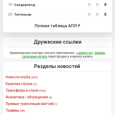
19
0
0
0
Сандерленд
20
0
0
0
Тоттенхэм
Полная таблица АПЛ
↗
Дружеские ссылки
букмекерская контора скачать приложение -
cappers.pro
.
Ширмы
складные купить
перегородки в комнату купить.
Разделы новостей
Новости клуба
[3937]
Красная строка
[21]
Трансферы и слухи
[1045]
Аналитика / обсуждение
[4]
Прямые трансляции матчей
[1]
Травмы
[559]