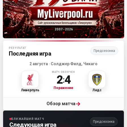
Матч-центр «Ливерпуля»
РЕЗУЛЬТАТ
Предсезонка
Последняя игра
2 августа · Солджер Филд, Чикаго
МАТЧ ОКОНЧЕН
2
4
:
Поражение
Ливерпуль
Лидс
→
Обзор матча
БЛИЖАЙШИЙ МАТЧ
Предсезонка
Следующая игра