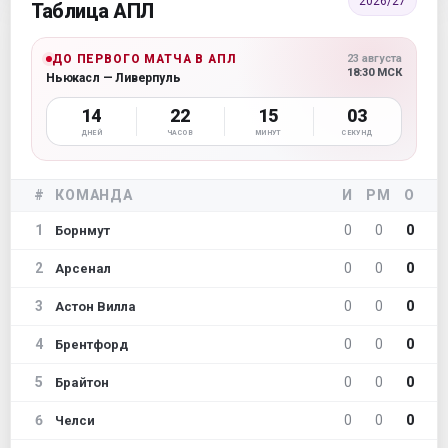
2026/27
Таблица АПЛ
ДО ПЕРВОГО МАТЧА В АПЛ
23 августа
18:30 МСК
Ньюкасл — Ливерпуль
14
22
15
01
ДНЕЙ
ЧАСОВ
МИНУТ
СЕКУНД
#
КОМАНДА
И
РМ
О
1
0
0
0
Борнмут
2
0
0
0
Арсенал
3
0
0
0
Астон Вилла
4
0
0
0
Брентфорд
5
0
0
0
Брайтон
6
0
0
0
Челси