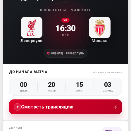
ВОСКРЕСЕНЬЕ · 9 АВГУСТА
VS
16:30
МСК
Ливерпуль
Монако
Энфилд · Ливерпуль
ДО НАЧАЛА МАТЧА
Обновляется автоматически
00
20
15
01
ДНЕЙ
ЧАСОВ
МИНУТ
СЕКУНД
→
Смотреть трансляцию
АНГЛИЯ