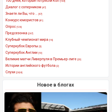
100 дней, которые потрясли Коп
[143]
Диалог с соперником
[47]
Знаете ли Вы, что ...
[67]
Конкурс юмористов
[81]
Опрос
[126]
Предсезонка
[267]
Клубный чемпионат мира
[16]
Суперкубок Европы
[5]
Суперкубок Англии
[10]
Великие матчи Ливерпуля в Премьер-лиге
[20]
Истории английского футбола
[2]
Слухи
[2624]
Новое в блогах