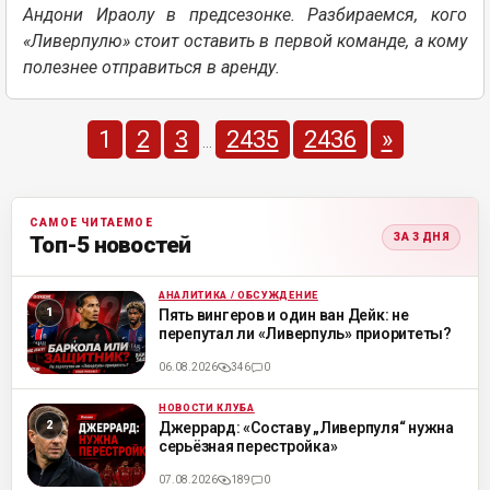
Андони Ираолу в предсезонке. Разбираемся, кого
«Ливерпулю» стоит оставить в первой команде, а кому
полезнее отправиться в аренду.
1
2
3
2435
2436
»
...
САМОЕ ЧИТАЕМОЕ
ЗА 3 ДНЯ
Топ-5 новостей
АНАЛИТИКА / ОБСУЖДЕНИЕ
ML
Пять вингеров и один ван Дейк: не
перепутал ли «Ливерпуль» приоритеты?
06.08.2026
346
0
НОВОСТИ КЛУБА
ML
Джеррард: «Составу „Ливерпуля“ нужна
серьёзная перестройка»
07.08.2026
189
0