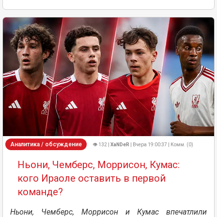
Аналитика / обсуждение
👁 132 |
XaNDeR
| Вчера 19:00:37 | Комм. (0)
Ньони, Чемберс, Моррисон, Кумас:
кого Ираоле оставить в первой
команде?
Ньони, Чемберс, Моррисон и Кумас впечатлили