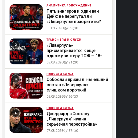
АНАЛИТИКА / ОБСУЖДЕНИЕ
ML
Пять вингеров и один ван
Дейк: не перепутал ли
«Ливерпуль» приоритеты?
06.08.2026
299
0
ТРАНСФЕРЫ И СЛУХИ
ML
«Ливерпуль»
присматривается к ещё
одному вингеру ПСЖ — 18-
летнему Мбайе
05.08.2026
191
0
НОВОСТИ КЛУБА
ML
Собослаи признал: нынешний
состав «Ливерпуля»
слишком короткий
05.08.2026
166
3
НОВОСТИ КЛУБА
ML
Джеррард: «Составу
„Ливерпуля“ нужна
серьёзная перестройка»
07.08.2026
157
0