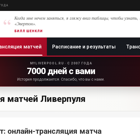
 ГОДА
“
Когда мне нечем заняться, я гляжу вниз таблицы, чтобы узнать, 
«Эвертон».
БИЛЛ ШЕНКЛИ
ансляция матчей
Расписание и результаты
Тран
MYLIVERPOOL.RU · С 2007 ГОДА
7000 дней с вами
История продолжается. Спасибо, что вы с нами.
я матчей Ливерпуля
т: онлайн-трансляция матча