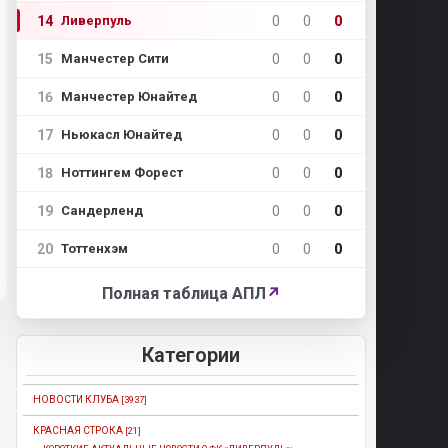
14
0
0
0
Ливерпуль
15
0
0
0
Манчестер Сити
16
0
0
0
Манчестер Юнайтед
17
0
0
0
Ньюкасл Юнайтед
18
0
0
0
Ноттингем Форест
19
0
0
0
Сандерленд
20
0
0
0
Тоттенхэм
Полная таблица АПЛ
↗
Категории
НОВОСТИ КЛУБА
[3937]
КРАСНАЯ СТРОКА
[21]