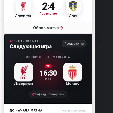
2
4
:
Поражение
Ливерпуль
Лидс
→
Обзор матча
БЛИЖАЙШИЙ МАТЧ
Предсезонка
Следующая игра
ВОСКРЕСЕНЬЕ · 9 АВГУСТА
VS
16:30
МСК
Ливерпуль
Монако
Энфилд · Ливерпуль
ДО НАЧАЛА МАТЧА
Обновляется автоматически