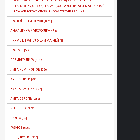
КОРОТКИЕ АКТУАЛЬНЫЕ НОВОСТИ О ФК «ЛИВЕРПУЛЬ»:
ТРАНСФЕРЫ, СЛУХИ, ТРАВМЫ, СОСТАВЫ, ЦИТАТЫ, МАТЧИ И ВСЁ
ВАЖНОЕ ВОКРУГ КЛУБА В ФОРМАТЕ THE RED LINE.
ТРАНСФЕРЫ И СЛУХИ
[1041]
АНАЛИТИКА / ОБСУЖДЕНИЕ
[4]
ПРЯМЫЕ ТРАНСЛЯЦИИ МАТЧЕЙ
[1]
ТРАВМЫ
[559]
ПРЕМЬЕР-ЛИГА
[2926]
ЛИГА ЧЕМПИОНОВ
[566]
КУБОК ЛИГИ
[291]
КУБОК АНГЛИИ
[297]
ЛИГА ЕВРОПЫ
[285]
ИНТЕРВЬЮ
[167]
ВИДЕО
[55]
РАЗНОЕ
[5957]
СПЕЦПРОЕКТ
[715]