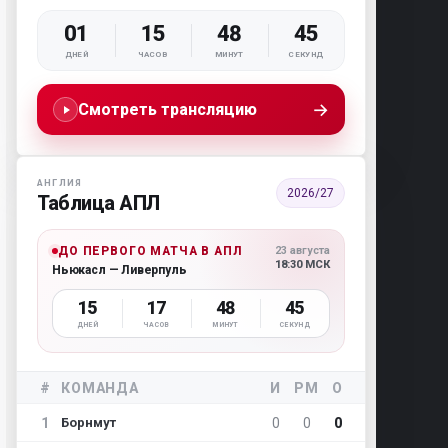
01
15
48
44
ДНЕЙ
ЧАСОВ
МИНУТ
СЕКУНД
→
Смотреть трансляцию
АНГЛИЯ
2026/27
Таблица АПЛ
ДО ПЕРВОГО МАТЧА В АПЛ
23 августа
18:30 МСК
Ньюкасл — Ливерпуль
15
17
48
44
ДНЕЙ
ЧАСОВ
МИНУТ
СЕКУНД
#
КОМАНДА
И
РМ
О
1
0
0
0
Борнмут