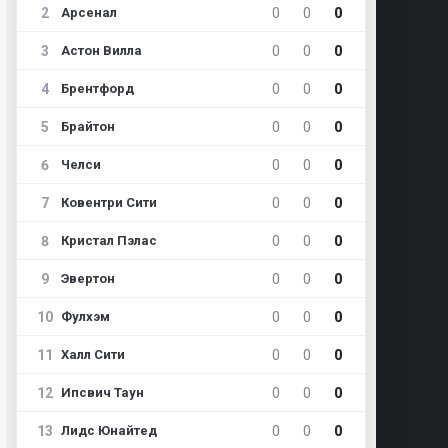
2
0
0
0
Арсенал
3
0
0
0
Астон Вилла
4
0
0
0
Брентфорд
5
0
0
0
Брайтон
6
0
0
0
Челси
7
0
0
0
Ковентри Сити
8
0
0
0
Кристал Пэлас
9
0
0
0
Эвертон
10
0
0
0
Фулхэм
11
0
0
0
Халл Сити
12
0
0
0
Ипсвич Таун
13
0
0
0
Лидс Юнайтед