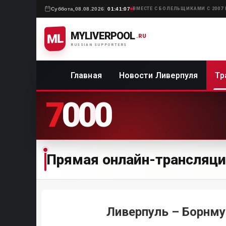
Суббота,
08.08.2026
01:41:07
ВМЕСТЕ С БОЛЕЛЬЩИКАМИ С 2007
MYLIVERPOOL
ML
.RU
RUSSIAN SUPPORTERS
Главная
Новости Ливерпуля
Тр
7
0
0
0
Прямая онлайн-трансляци
Ливерпуль – Борнму