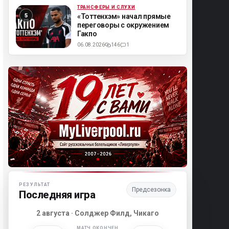
ТРАНСФЕРЫ И СЛУХИ
ML
«Тоттенхэм» начал прямые
переговоры с окружением
Гакпо
06.08.2026
146
1
Матч-центр «Ливерпуля»
РЕЗУЛЬТАТ
Предсезонка
Последняя игра
2 августа · Солджер Филд, Чикаго
МАТЧ ОКОНЧЕН