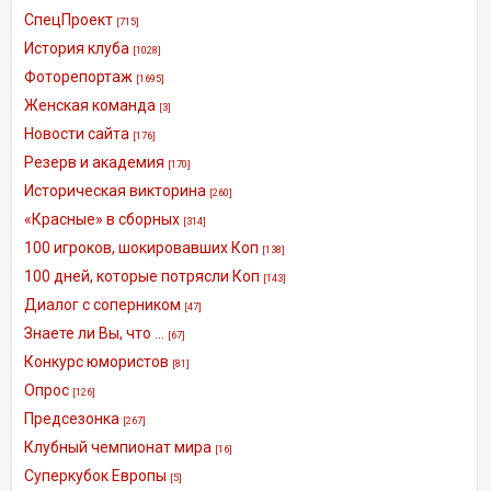
СпецПроект
[715]
История клуба
[1028]
Фоторепортаж
[1695]
Женская команда
[3]
Новости сайта
[176]
Резерв и академия
[170]
Историческая викторина
[260]
«Красные» в сборных
[314]
100 игроков, шокировавших Коп
[138]
100 дней, которые потрясли Коп
[143]
Диалог с соперником
[47]
Знаете ли Вы, что ...
[67]
Конкурс юмористов
[81]
Опрос
[126]
Предсезонка
[267]
Клубный чемпионат мира
[16]
Суперкубок Европы
[5]