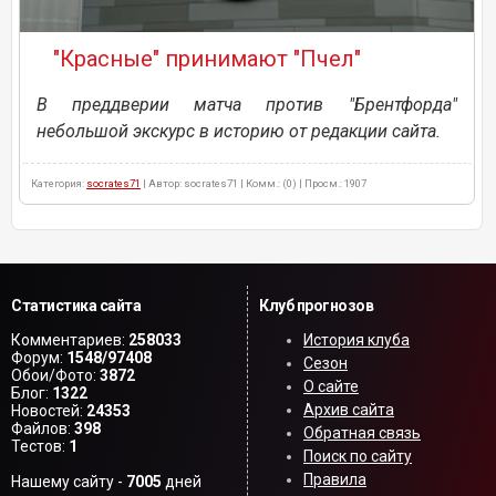
"Красные" принимают "Пчел"
В преддверии матча против "Брентфорда"
небольшой экскурс в историю от редакции сайта.
Категория:
socrates71
| Автор: socrates71 | Комм.: (0) | Просм.: 1907
Статистика сайта
Клуб прогнозов
Комментариев:
258033
История клуба
Форум:
1548/97408
Сезон
Обои/Фото:
3872
О сайте
Блог:
1322
Архив сайта
Новостей:
24353
Файлов:
398
Обратная связь
Тестов:
1
Поиск по сайту
Правила
Нашему сайту -
7005
дней