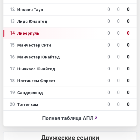
12
0
0
0
Ипсвич Таун
13
0
0
0
Лидс Юнайтед
14
0
0
0
Ливерпуль
15
0
0
0
Манчестер Сити
16
0
0
0
Манчестер Юнайтед
17
0
0
0
Ньюкасл Юнайтед
18
0
0
0
Ноттингем Форест
19
0
0
0
Сандерленд
20
0
0
0
Тоттенхэм
Полная таблица АПЛ
↗
Дружеские ссылки