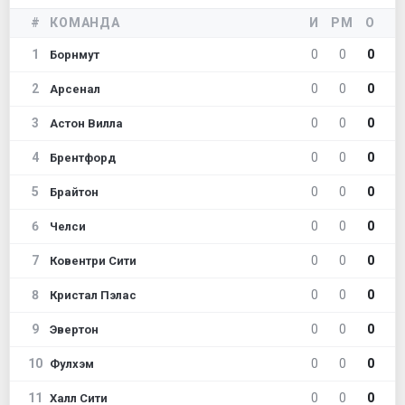
#
КОМАНДА
И
РМ
О
1
0
0
0
Борнмут
2
0
0
0
Арсенал
3
0
0
0
Астон Вилла
4
0
0
0
Брентфорд
5
0
0
0
Брайтон
6
0
0
0
Челси
7
0
0
0
Ковентри Сити
8
0
0
0
Кристал Пэлас
9
0
0
0
Эвертон
10
0
0
0
Фулхэм
11
0
0
0
Халл Сити