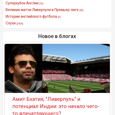
Суперкубок Англии
[10]
Великие матчи Ливерпуля в Премьер-лиге
[20]
Истории английского футбола
[2]
Слухи
[2624]
Новое в блогах
Амит Бхатия, "Ливерпуль" и
потенциал Индии: это начало чего-
то впечатляющего?