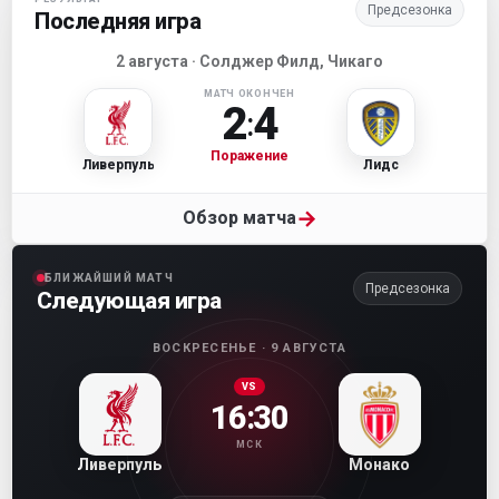
Предсезонка
Последняя игра
2 августа · Солджер Филд, Чикаго
МАТЧ ОКОНЧЕН
2
4
:
Поражение
Ливерпуль
Лидс
→
Обзор матча
БЛИЖАЙШИЙ МАТЧ
Предсезонка
Следующая игра
ВОСКРЕСЕНЬЕ · 9 АВГУСТА
VS
16:30
МСК
Ливерпуль
Монако