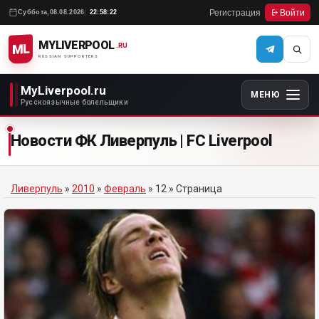
Регистрация
Войти
Суббота,
08.08.2026
22:58:22
MYLIVERPOOL
ML
.RU
RUSSIAN SUPPORTERS
MyLiverpool.ru
МЕНЮ
Русскоязычные болельщики
Новости ФК Ливерпуль | FC Liverpool
Ливерпуль
»
2010
»
Февраль
»
12
» Страница