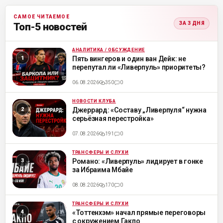
САМОЕ ЧИТАЕМОЕ
ЗА 3 ДНЯ
Топ-5 новостей
АНАЛИТИКА / ОБСУЖДЕНИЕ
ML
Пять вингеров и один ван Дейк: не
перепутал ли «Ливерпуль» приоритеты?
06.08.2026
350
0
НОВОСТИ КЛУБА
ML
Джеррард: «Составу „Ливерпуля“ нужна
серьёзная перестройка»
07.08.2026
191
0
ТРАНСФЕРЫ И СЛУХИ
ML
Романо: «Ливерпуль» лидирует в гонке
за Ибраима Мбайе
08.08.2026
170
0
ТРАНСФЕРЫ И СЛУХИ
ML
«Тоттенхэм» начал прямые переговоры
с окружением Гакпо