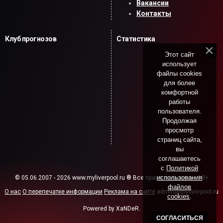
Вакансии
Контакты
Клуб прогнозов
Статистика
Этот сайт
использует
файлы cookies
для более
комфортной
работы
пользователя.
Продолжая
просмотр
страниц сайта,
вы
соглашаетесь
с
Политикой
использования
© 05.06.2007 - 2026 www.myliverpool.ru ® Все права защищены. 18+
файлов
О нас
О перепечатке информации
Реклама на сайте
admin@myliverpool.ru
cookies
.
Powered by XaNDeR.
СОГЛАСИТЬСЯ