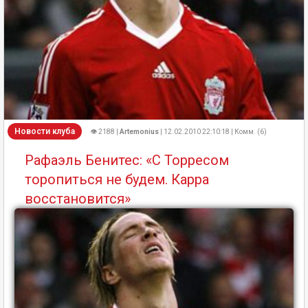
Новости клуба
👁 2188 |
Artemonius
| 12.02.2010 22:10:18 | Комм. (6)
Рафаэль Бенитес: «С Торресом
торопиться не будем. Карра
восстановится»