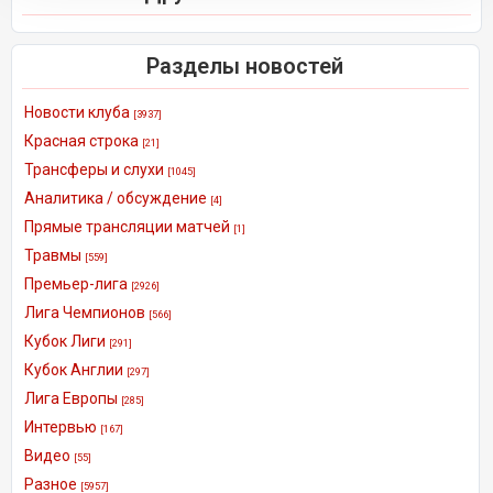
Разделы новостей
Новости клуба
[3937]
Красная строка
[21]
Трансферы и слухи
[1045]
Аналитика / обсуждение
[4]
Прямые трансляции матчей
[1]
Травмы
[559]
Премьер-лига
[2926]
Лига Чемпионов
[566]
Кубок Лиги
[291]
Кубок Англии
[297]
Лига Европы
[285]
Интервью
[167]
Видео
[55]
Разное
[5957]