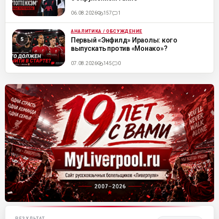
06.08.2026
157
1
АНАЛИТИКА / ОБСУЖДЕНИЕ
ML
Первый «Энфилд» Ираолы: кого
выпускать против «Монако»?
07.08.2026
145
0
Матч-центр «Ливерпуля»
РЕЗУЛЬТАТ