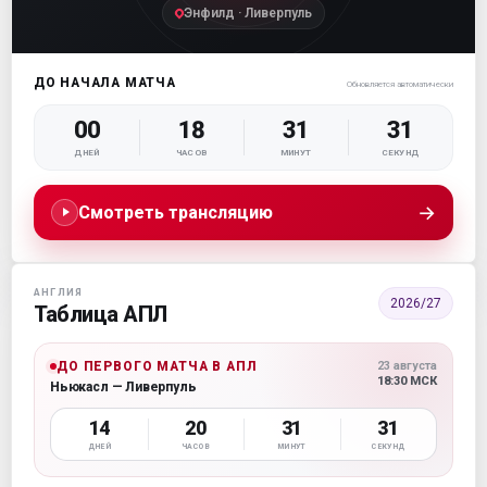
Энфилд · Ливерпуль
ДО НАЧАЛА МАТЧА
Обновляется автоматически
00
18
31
29
ДНЕЙ
ЧАСОВ
МИНУТ
СЕКУНД
→
Смотреть трансляцию
АНГЛИЯ
2026/27
Таблица АПЛ
ДО ПЕРВОГО МАТЧА В АПЛ
23 августа
18:30 МСК
Ньюкасл — Ливерпуль
14
20
31
29
ДНЕЙ
ЧАСОВ
МИНУТ
СЕКУНД