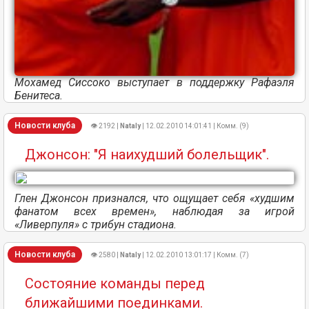
Мохамед Сиссоко выступает в поддержку Рафаэля
Бенитеса.
Новости клуба
👁 2192 |
Nataly
| 12.02.2010 14:01:41 | Комм. (9)
Джонсон: "Я наихудший болельщик".
Глен Джонсон признался, что ощущает себя «худшим
фанатом всех времен», наблюдая за игрой
«Ливерпуля» с трибун стадиона.
Новости клуба
👁 2580 |
Nataly
| 12.02.2010 13:01:17 | Комм. (7)
Состояние команды перед
ближайшими поединками.