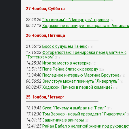
27 Ноября, Суббота
22:43:26
"Тоттенхэм" - "Ливерпуль": превью
(52)
00:47:18
Ходжсон не планирует возвращать Аквилан
26 Ноября, Пятница
21:55:12
Босс о будущем Пачеко
(11)
17:15:22
Фоторепортаж: Тренировка перед матчем с
"Тоттенхэмом"
(21)
14:25:38
Игра за место в четверке
(10)
13:51:15
Пепе Рейна близок к рекорду
(22)
13:34:40
Последнее интервью Мартина Броутона
(10)
06:56:52
Экклстоун может покинуть "Ливерпуль"
(7)
00:02:47
Ходжсон: Пачеко в первой команде?
(12)
25 Ноября, Четверг
18:19:43
Сусо: "Почему я выбрал не "Реал"
(21)
17:12:30
Том Вернер - новый президент "Ливерпуля"
(
14:01:15
Защитника в вингеры
(26)
12:41:25
Райан Бабел о нелегкой жизни под руковод