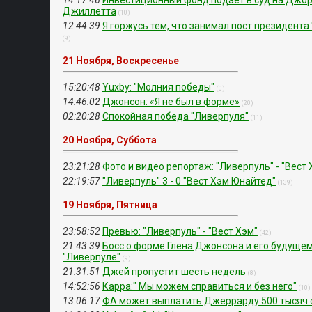
14:17:46
Инвестиционный фонд подает в суд на Джо
Джиллетта
(10)
12:44:39
Я горжусь тем, что занимал пост президента
(9)
21 Ноября, Воскресенье
15:20:48
Yuxby: "Молния победы"
(0)
14:46:02
Джонсон: «Я не был в форме»
(20)
02:20:28
Спокойная победа "Ливерпуля"
(11)
20 Ноября, Суббота
23:21:28
Фото и видео репортаж: "Ливерпуль" - "Вест 
22:19:57
"Ливерпуль" 3 - 0 "Вест Хэм Юнайтед"
(139)
19 Ноября, Пятница
23:58:52
Превью: "Ливерпуль" - "Вест Хэм"
(42)
21:43:39
Босс о форме Глена Джонсона и его будущем
"Ливерпуле"
(9)
21:31:51
Джей пропустит шесть недель
(8)
14:52:56
Карра:" Мы можем справиться и без него"
(10)
13:06:17
ФА может выплатить Джеррарду 500 тысяч 