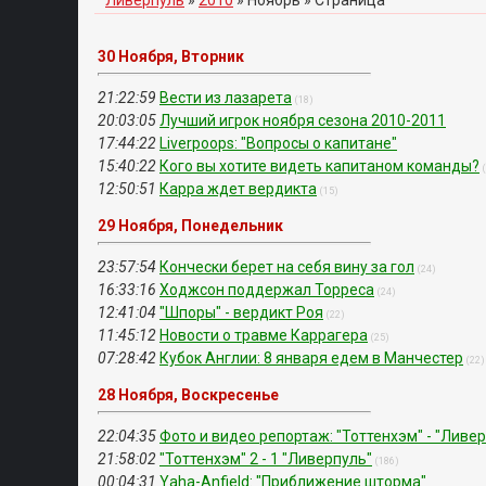
Ливерпуль
»
2010
»
Ноябрь
» Страница
30 Ноября, Вторник
21:22:59
Вести из лазарета
(18)
20:03:05
Лучший игрок ноября сезона 2010-2011
17:44:22
Liverpoops: "Вопросы о капитане"
15:40:22
Кого вы хотите видеть капитаном команды?
12:50:51
Карра ждет вердикта
(15)
29 Ноября, Понедельник
23:57:54
Кончески берет на себя вину за гол
(24)
16:33:16
Ходжсон поддержал Торреса
(24)
12:41:04
"Шпоры" - вердикт Роя
(22)
11:45:12
Новости о травме Каррагера
(25)
07:28:42
Кубок Англии: 8 января едем в Манчестер
(22)
28 Ноября, Воскресенье
22:04:35
Фото и видео репортаж: "Тоттенхэм" - "Ливе
21:58:02
"Тоттенхэм" 2 - 1 "Ливерпуль"
(186)
00:04:31
Yaha-Anfield: "Приближение шторма"