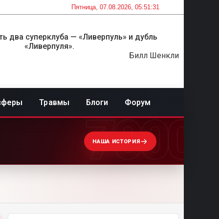
Пятница, 07.08.2026, 05:51:31
ть два суперклуба — «Ливерпуль» и дубль
«Ливерпуля».
Билл Шенкли
сферы
Травмы
Блоги
Форум
7000
НАША ИСТОРИЯ