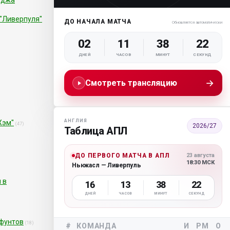
рджа
 "Ливерпуля"
ДО НАЧАЛА МАТЧА
Обновляется автоматически
02
11
38
21
ДНЕЙ
ЧАСОВ
МИНУТ
СЕКУНД
→
Смотреть трансляцию
АНГЛИЯ
Хэм"
(47)
2026/27
Таблица АПЛ
ДО ПЕРВОГО МАТЧА В АПЛ
23 августа
18:30 МСК
Ньюкасл — Ливерпуль
 в
16
13
38
21
ДНЕЙ
ЧАСОВ
МИНУТ
СЕКУНД
фунтов
(18)
#
КОМАНДА
И
РМ
О