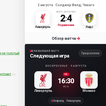
2 августа · Солджер Филд, Чикаго
МАТЧ ОКОНЧЕН
2
4
:
)
Поражение
Ливерпуль
Лидс
→
Обзор матча
БЛИЖАЙШИЙ МАТЧ
я не толстый
Предсезонка
Следующая игра
ВОСКРЕСЕНЬЕ · 9 АВГУСТА
онтракт
VS
(22)
16:30
МСК
Ливерпуль
Монако
Энфилд · Ливерпуль