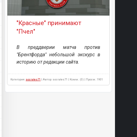
"Красные" принимают
"Пчел"
В преддверии матча против
"Брентфорда" небольшой экскурс в
историю от редакции сайта.
Категория:
socrates71
| Автор: socrates71 | Комм.: (0) | Просм.: 1901