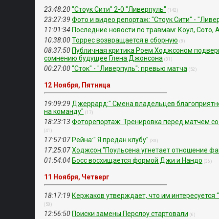
23:48:20
"Стоук Сити" 2-0 "Ливерпуль"
(142)
23:27:39
Фото и видео репортаж: "Стоук Сити" - "Ливе
11:01:34
Последние новости по травмам: Коул, Сото, 
10:38:00
Торрес возвращается в сборную
(8)
08:37:50
Публичная критика Роем Ходжсоном подвер
сомнению будущее Глена Джонсона
(31)
00:27:00
"Сток" - "Ливерпуль": превью матча
(52)
12 Ноября, Пятница
19:09:29
Джеррард:" Смена владельцев благоприятн
на команду"
(17)
18:23:13
Фоторепортаж: Тренировка перед матчем со 
(41)
17:57:07
Рейна:" Я предан клубу"
(30)
17:25:07
Ходжсон:"Поульсена угнетает отношение фа
01:54:04
Босс восхищается формой Джи и Нандо
(36)
11 Ноября, Четверг
18:17:19
Кержаков утверждает, что им интересуется 
(50)
12:56:50
Поиски замены Перслоу стартовали
(6)