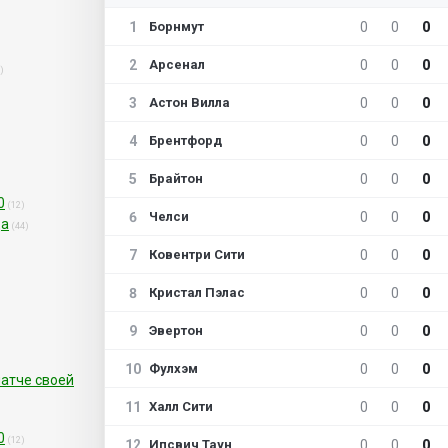
1
0
0
0
Борнмут
2
0
0
0
Арсенал
)
3
0
0
0
Астон Вилла
4
0
0
0
Брентфорд
5
0
0
0
Брайтон
0
(12)
6
0
0
0
Челси
да
(44)
7
0
0
0
Ковентри Сити
8
0
0
0
Кристал Пэлас
9
0
0
0
Эвертон
10
0
0
0
Фулхэм
матче своей
11
0
0
0
Халл Сити
0
(12)
12
0
0
0
Ипсвич Таун