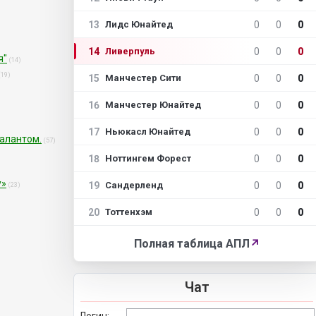
13
0
0
0
Лидс Юнайтед
14
0
0
0
Ливерпуль
я"
(14)
(19)
15
0
0
0
Манчестер Сити
16
0
0
0
Манчестер Юнайтед
17
0
0
0
Ньюкасл Юнайтед
талантом.
(57)
18
0
0
0
Ноттингем Форест
у»
19
0
0
0
Сандерленд
(23)
20
0
0
0
Тоттенхэм
Полная таблица АПЛ
↗
Чат