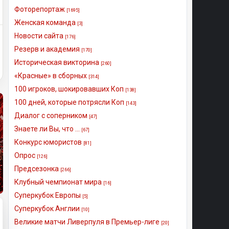
Фоторепортаж
[1695]
Женская команда
[3]
Новости сайта
[176]
Резерв и академия
[170]
Историческая викторина
[260]
«Красные» в сборных
[314]
100 игроков, шокировавших Коп
[138]
100 дней, которые потрясли Коп
[143]
Диалог с соперником
[47]
Знаете ли Вы, что ...
[67]
Конкурс юмористов
[81]
Опрос
[126]
Предсезонка
[266]
Клубный чемпионат мира
[16]
Суперкубок Европы
[5]
Суперкубок Англии
[10]
Великие матчи Ливерпуля в Премьер-лиге
[20]