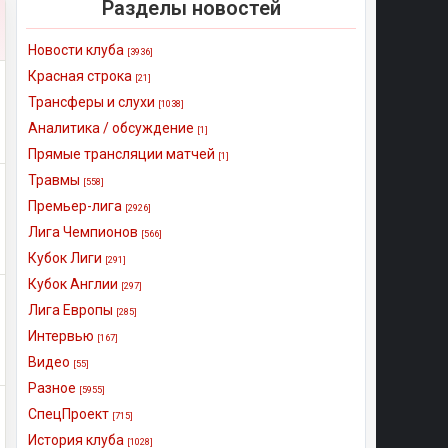
Разделы новостей
Новости клуба
[3936]
Красная строка
[21]
Трансферы и слухи
[1038]
Аналитика / обсуждение
[1]
Прямые трансляции матчей
[1]
Травмы
[558]
Премьер-лига
[2926]
Лига Чемпионов
[566]
Кубок Лиги
[291]
Кубок Англии
[297]
Лига Европы
[285]
Интервью
[167]
Видео
[55]
Разное
[5955]
СпецПроект
[715]
История клуба
[1028]