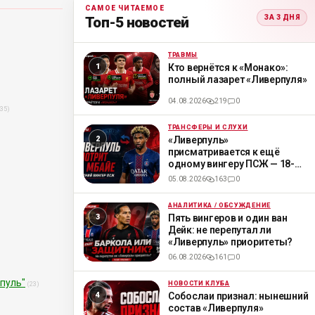
САМОЕ ЧИТАЕМОЕ
ЗА 3 ДНЯ
Топ-5 новостей
ТРАВМЫ
ML
Кто вернётся к «Монако»:
полный лазарет «Ливерпуля»
04.08.2026
219
0
(35)
ТРАНСФЕРЫ И СЛУХИ
ML
«Ливерпуль»
присматривается к ещё
одному вингеру ПСЖ — 18-
летнему Мбайе
05.08.2026
163
0
АНАЛИТИКА / ОБСУЖДЕНИЕ
ML
Пять вингеров и один ван
Дейк: не перепутал ли
«Ливерпуль» приоритеты?
06.08.2026
161
0
рпуль"
НОВОСТИ КЛУБА
(23)
ML
Собослаи признал: нынешний
состав «Ливерпуля»