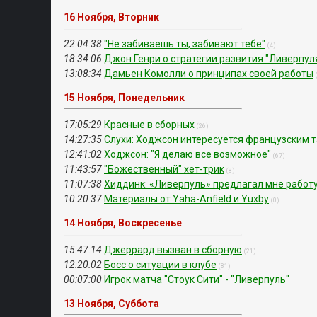
16 Ноября, Вторник
22:04:38
"Не забиваешь ты, забивают тебе"
(4)
18:34:06
Джон Генри о стратегии развития "Ливерпул
13:08:34
Дамьен Комолли о принципах своей работы
15 Ноября, Понедельник
17:05:29
Красные в сборных
(26)
14:27:35
Слухи: Ходжсон интересуется французским 
12:41:02
Ходжсон: "Я делаю все возможное"
(67)
11:43:57
"Божественный" хет-трик
(8)
11:07:38
Хиддинк: «Ливерпуль» предлагал мне работ
10:20:37
Материалы от Yaha-Anfield и Yuxby
(0)
14 Ноября, Воскресенье
15:47:14
Джеррард вызван в сборную
(21)
12:20:02
Босс о ситуации в клубе
(81)
00:07:00
Игрок матча "Стоук Сити" - "Ливерпуль"
13 Ноября, Суббота