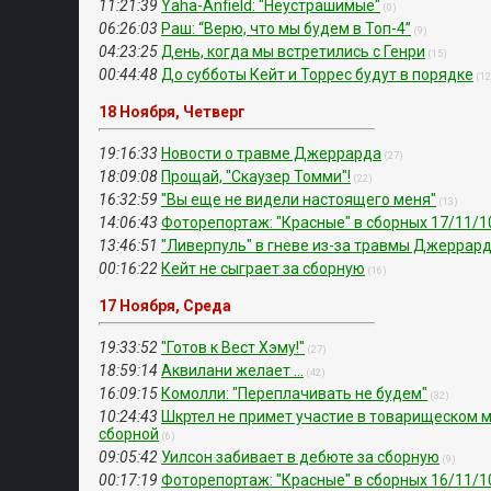
11:21:39
Yaha-Anfield: "Неустрашимые"
(0)
06:26:03
Раш: “Верю, что мы будем в Топ-4”
(9)
04:23:25
День, когда мы встретились с Генри
(15)
00:44:48
До субботы Кейт и Торрес будут в порядке
(12
18 Ноября, Четверг
19:16:33
Новости о травме Джеррарда
(27)
18:09:08
Прощай, "Скаузер Томми"!
(22)
16:32:59
"Вы еще не видели настоящего меня"
(13)
14:06:43
Фоторепортаж: "Красные" в сборных 17/11/1
13:46:51
"Ливерпуль" в гневе из-за травмы Джеррар
00:16:22
Кейт не сыграет за сборную
(16)
17 Ноября, Среда
19:33:52
"Готов к Вест Хэму!"
(27)
18:59:14
Аквилани желает ...
(42)
16:09:15
Комолли: "Переплачивать не будем"
(32)
10:24:43
Шкртел не примет участие в товарищеском 
сборной
(6)
09:05:42
Уилсон забивает в дебюте за сборную
(9)
00:17:19
Фоторепортаж: "Красные" в сборных 16/11/1