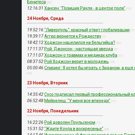
Бенитеса
(22)
12:16:31
Хансен: "Позиция Рауля - в центре поля"
(12)
24 Ноября, Среда
19:52:16
"Ливерпуль": красный ответ глобализации
(11
19:39:17
Аггер вернется к Рождеству
(7)
18:42:12
Ходжсон нацелился на бельгийца?
(26)
17:11:37
Рой: Джонсон - настоящая звезда
(7)
17:11:07
Ходжсон о травмах и медиках клуба
(11)
08:37:52
Рой Ходжсон верит в молодежь
(15)
05:00:46
Спиринг: Я хотел бы играть с Зиданом, а ещё 
(24)
23 Ноября, Вторник
14:35:42
Сусо подписал первый профессиональный к
06:52:48
Мейрелеш: "У меня все впереди"
(11)
22 Ноября, Понедельник
16:22:26
Рой доволен Поульсеном
(12)
15:31:52
"Ждите Коула в воскресенье"
(34)