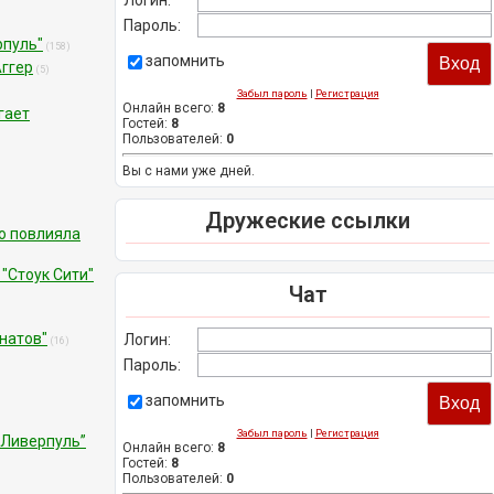
Логин:
Пароль:
рпуль"
(158)
запомнить
Аггер
(5)
Забыл пароль
|
Регистрация
Онлайн всего:
8
гает
Гостей:
8
Пользователей:
0
Вы с нами уже дней.
Дружеские ссылки
о повлияла
"Стоук Сити"
Чат
натов"
Логин:
(16)
Пароль:
запомнить
Забыл пароль
|
Регистрация
“Ливерпуль”
Онлайн всего:
8
Гостей:
8
Пользователей:
0