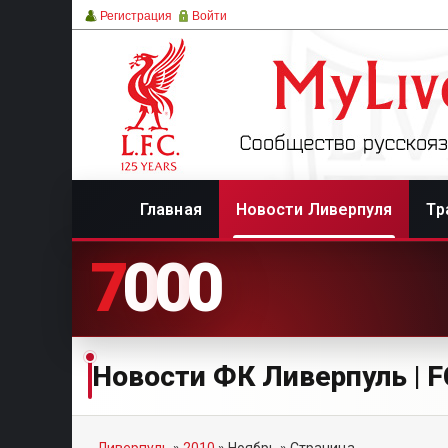
Регистрация
Войти
Главная
Новости Ливерпуля
Тр
7
0
0
0
Новости ФК Ливерпуль | FC