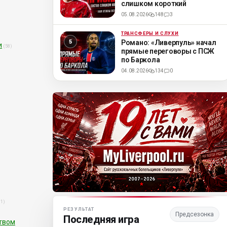
слишком короткий
05.08.2026
148
3
ТРАНСФЕРЫ И СЛУХИ
ML
Романо: «Ливерпуль» начал
и
(58)
прямые переговоры с ПСЖ
по Баркола
04.08.2026
134
0
Матч-центр «Ливерпуля»
11)
РЕЗУЛЬТАТ
Предсезонка
Последняя игра
ством