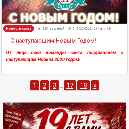
Новости сайта
👁 1525 |
socrates71
| 01.01.2020 00:22:42 | Комм. (6)
С наступающим Новым Годом!
От лица всей команды сайта поздравляем с
наступающим Новым 2020 годом!
1
2
3
17
18
»
...