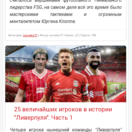
считалось вершинами футбольного гениального
лидерства FSG, на самом деле всё это время было
мастерскими тактиками и огромным
менталитетом Юргена Клоппа.
Категория:
socrates71
| Автор: socrates71 | Комм.: (2) | Просм.: 534
25 величайших игроков в истории
"Ливерпуля". Часть 1
Четыре игрока нынешней команды "Ливерпуля"