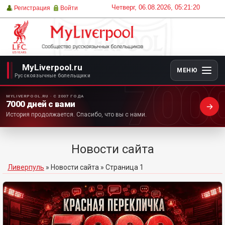
Четверг, 06.08.2026, 05:21:20
Регистрация
Войти
MyLiverpool.ru
МЕНЮ
700
Русскоязычные болельщики
MYLIVERPOOL.RU · С 2007 ГОДА
7000 дней с вами
История продолжается. Спасибо, что вы с нами.
Новости сайта
Ливерпуль
»
Новости сайта
» Страница 1