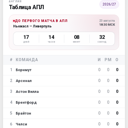
АНГЛИЯ
2026/27
Таблица АПЛ
ДО ПЕРВОГО МАТЧА В АПЛ
23 августа
18:30 МСК
Ньюкасл — Ливерпуль
17
14
08
30
ДНЕЙ
ЧАСОВ
МИНУТ
СЕКУНД
#
КОМАНДА
И
РМ
О
1
0
0
0
Борнмут
2
0
0
0
Арсенал
3
0
0
0
Астон Вилла
4
0
0
0
Брентфорд
5
0
0
0
Брайтон
6
0
0
0
Челси