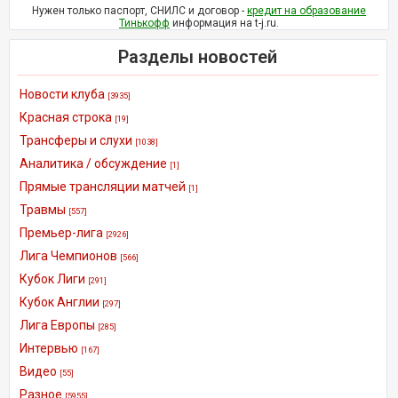
Нужен только паспорт, СНИЛС и договор -
кредит на образование
Тинькофф
информация на t-j.ru.
Разделы новостей
Новости клуба
[3935]
Красная строка
[19]
Трансферы и слухи
[1038]
Аналитика / обсуждение
[1]
Прямые трансляции матчей
[1]
Травмы
[557]
Премьер-лига
[2926]
Лига Чемпионов
[566]
Кубок Лиги
[291]
Кубок Англии
[297]
Лига Европы
[285]
Интервью
[167]
Видео
[55]
Разное
[5955]