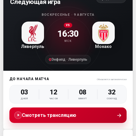
Следующая игра
ВОСКРЕСЕНЬЕ · 9 АВГУСТА
VS
16:30
МСК
Ливерпуль
Монако
Энфилд · Ливерпуль
ДО НАЧАЛА МАТЧА
Обновляется автоматически
03
12
08
30
ДНЕЙ
ЧАСОВ
МИНУТ
СЕКУНД
→
Смотреть трансляцию