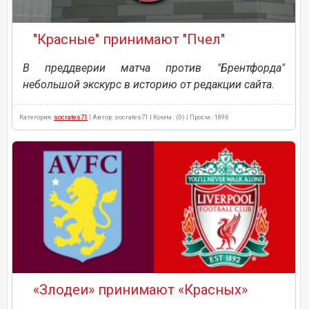
"Красные" принимают "Пчел"
В преддверии матча против "Брентфорда"
небольшой экскурс в историю от редакции сайта.
Категория:
socrates71
| Автор: socrates71 | Комм.: (0) | Просм.: 1896
«Злодеи» принимают «Красных»