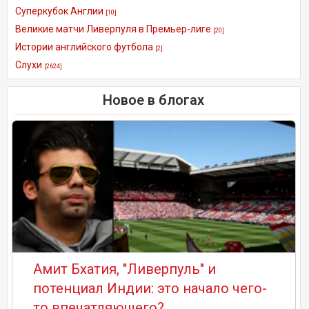
Суперкубок Англии
[10]
Великие матчи Ливерпуля в Премьер-лиге
[20]
Истории английского футбола
[2]
Слухи
[2624]
Новое в блогах
Амит Бхатия, "Ливерпуль" и
потенциал Индии: это начало чего-
то впечатляющего?