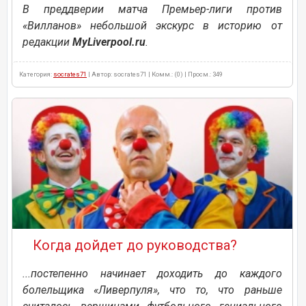
В преддверии матча Премьер-лиги против
«Вилланов» небольшой экскурс в историю от
редакции
MyLiverpool.ru
.
Категория:
socrates71
| Автор: socrates71 | Комм.: (0) | Просм.: 349
Когда дойдет до руководства?
...постепенно начинает доходить до каждого
болельщика «Ливерпуля», что то, что раньше