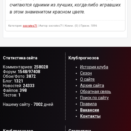
считаются одними из лучших, когда-либо игравших
в этом знаменитом красном цвете.
Категория:
socrates71
| Автор: socrates71 | Комм.: (0) | Просм.: 1096
Статистика сайта
Клуб прогнозов
Комментариев:
258028
История клуба
Форум:
1548/97408
Сезон
Обои/Фото:
3872
О сайте
Блог:
1321
Архив сайта
Новостей:
24333
Файлов:
398
Обратная связь
Тестов:
1
Поиск по сайту
Правила
Нашему сайту -
7002
дней
Вакансии
Контакты
Клуб прогнозов
Статистика