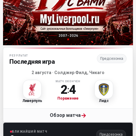
Матч-центр «Ливерпуля»
РЕЗУЛЬТАТ
Предсезонка
Последняя игра
2 августа · Солджер Филд, Чикаго
МАТЧ ОКОНЧЕН
2
4
:
Поражение
Ливерпуль
Лидс
→
Обзор матча
БЛИЖАЙШИЙ МАТЧ
Предсезонка