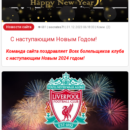
Новости сайта
👁 681 |
socrates71
| 31.12.2023 06:18:33 | Комм. (2)
С наступающим Новым Годом!
Команда сайта поздравляет Всех болельщиков клуба
с наступающим Новым 2024 годом!