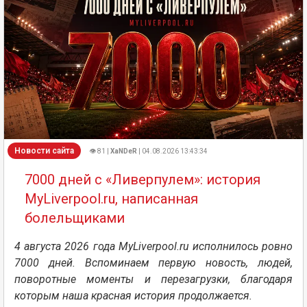
Новости сайта
👁 81 |
XaNDeR
| 04.08.2026 13:43:34
7000 дней с «Ливерпулем»: история
MyLiverpool.ru, написанная
болельщиками
4 августа 2026 года MyLiverpool.ru исполнилось ровно
7000 дней. Вспоминаем первую новость, людей,
поворотные моменты и перезагрузки, благодаря
которым наша красная история продолжается.