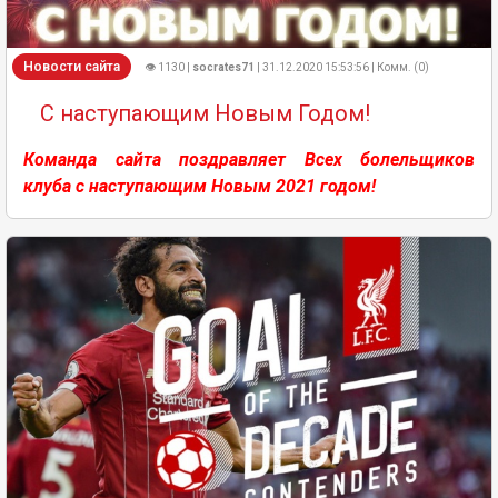
Новости сайта
👁 1130 |
socrates71
| 31.12.2020 15:53:56 | Комм. (0)
С наступающим Новым Годом!
Команда сайта поздравляет Всех болельщиков
клуба с наступающим Новым 2021 годом!