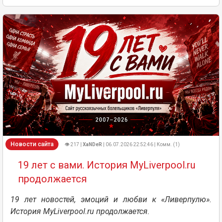
Новости сайта
👁 217 |
XaNDeR
| 06.07.2026 22:52:46 | Комм. (1)
19 лет с вами. История MyLiverpool.ru
продолжается
19 лет новостей, эмоций и любви к «Ливерпулю».
История MyLiverpool.ru продолжается.