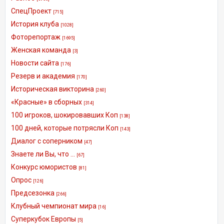
СпецПроект
[715]
История клуба
[1028]
Фоторепортаж
[1695]
Женская команда
[3]
Новости сайта
[176]
Резерв и академия
[170]
Историческая викторина
[260]
«Красные» в сборных
[314]
100 игроков, шокировавших Коп
[138]
100 дней, которые потрясли Коп
[143]
Диалог с соперником
[47]
Знаете ли Вы, что ...
[67]
Конкурс юмористов
[81]
Опрос
[126]
Предсезонка
[266]
Клубный чемпионат мира
[16]
Суперкубок Европы
[5]