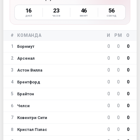
16
23
46
54
ДНЕЙ
ЧАСОВ
МИНУТ
СЕКУНД
#
КОМАНДА
И
РМ
О
1
0
0
0
Борнмут
2
0
0
0
Арсенал
3
0
0
0
Астон Вилла
4
0
0
0
Брентфорд
5
0
0
0
Брайтон
6
0
0
0
Челси
7
0
0
0
Ковентри Сити
8
0
0
0
Кристал Пэлас