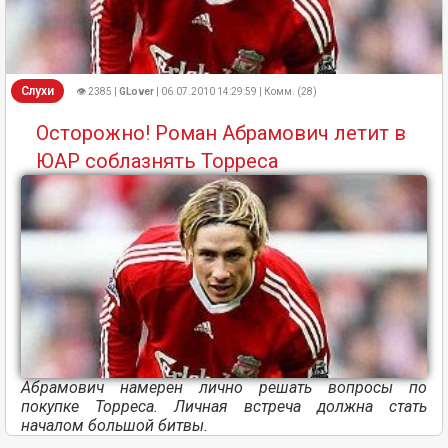
Слухи
👁 2385 |
GLover
| 06.07.2010 14:29:59 | Комм. (28)
Осторожно! Роман Абрамович летит в
ЮАР соблазнять Торреса
Абрамович намерен лично решать вопросы по
покупке Торреса. Личная встреча должна стать
началом большой битвы.