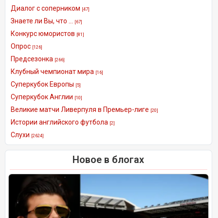
Диалог с соперником
[47]
Знаете ли Вы, что ...
[67]
Конкурс юмористов
[81]
Опрос
[126]
Предсезонка
[266]
Клубный чемпионат мира
[16]
Суперкубок Европы
[5]
Суперкубок Англии
[10]
Великие матчи Ливерпуля в Премьер-лиге
[20]
Истории английского футбола
[2]
Слухи
[2624]
Новое в блогах