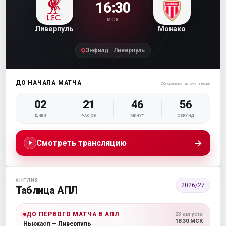
16:30
МСК
Ливерпуль
Монако
Энфилд · Ливерпуль
ДО НАЧАЛА МАТЧА
Обновляется автоматически
02
21
46
54
ДНЕЙ
ЧАСОВ
МИНУТ
СЕКУНД
→
Смотреть трансляцию
АНГЛИЯ
2026/27
Таблица АПЛ
ДО ПЕРВОГО МАТЧА В АПЛ
23 августа
18:30 МСК
Ньюкасл — Ливерпуль