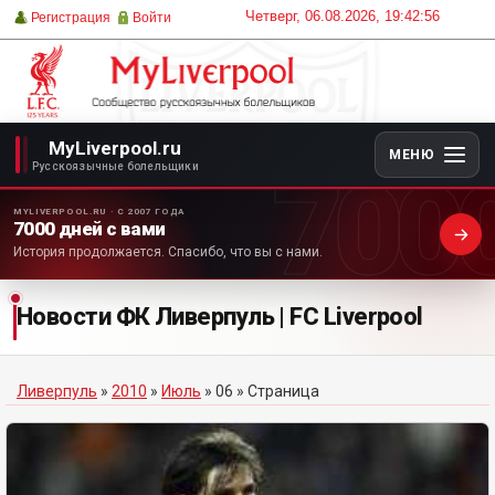
Четверг, 06.08.2026, 19:42:56
Регистрация
Войти
MyLiverpool.ru
МЕНЮ
700
Русскоязычные болельщики
MYLIVERPOOL.RU · С 2007 ГОДА
7000 дней с вами
История продолжается. Спасибо, что вы с нами.
Новости ФК Ливерпуль | FC Liverpool
Ливерпуль
»
2010
»
Июль
»
06
» Страница