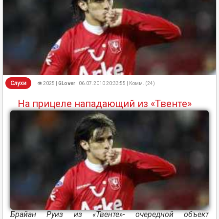
Слухи
👁 2025 |
GLover
| 06.07.2010 20:33:55 | Комм. (24)
На прицеле нападающий из «Твенте»
Брайан Руиз из «Твенте»- очередной объект