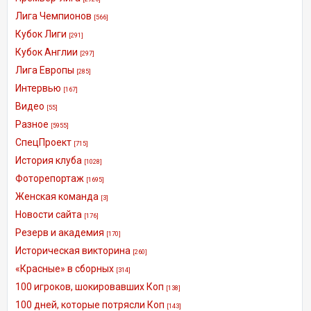
Лига Чемпионов
[566]
Кубок Лиги
[291]
Кубок Англии
[297]
Лига Европы
[285]
Интервью
[167]
Видео
[55]
Разное
[5955]
СпецПроект
[715]
История клуба
[1028]
Фоторепортаж
[1695]
Женская команда
[3]
Новости сайта
[176]
Резерв и академия
[170]
Историческая викторина
[260]
«Красные» в сборных
[314]
100 игроков, шокировавших Коп
[138]
100 дней, которые потрясли Коп
[143]