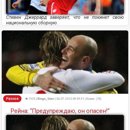
Стивен Джеррард заверяет, что не покинет свою
национальную сборную.
Разное
👁 1933 |
Ringo_Starr
| 06.07.2010 09:39:31 | Комм. (18)
Рейна: “Предупреждаю, он опасен!”