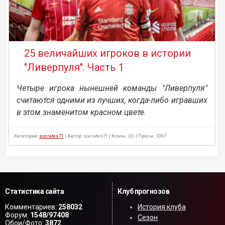
25 величайших игроков в истории
"Ливерпуля". Часть 1
Четыре игрока нынешней команды "Ливерпуля"
считаются одними из лучших, когда-либо игравших
в этом знаменитом красном цвете.
Категория:
socrates71
| Автор: socrates71 | Комм.: (0) | Просм.: 1097
Статистика сайта
Клуб прогнозов
Комментариев:
258032
История клуба
Форум:
1548/97408
Сезон
Обои/Фото:
3872