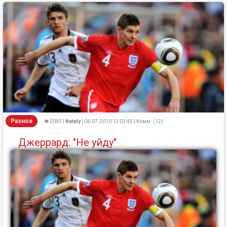
Разное
👁 2045 |
Nataly
| 06.07.2010 13:03:45 | Комм. (12)
Джеррард: "Не уйду"