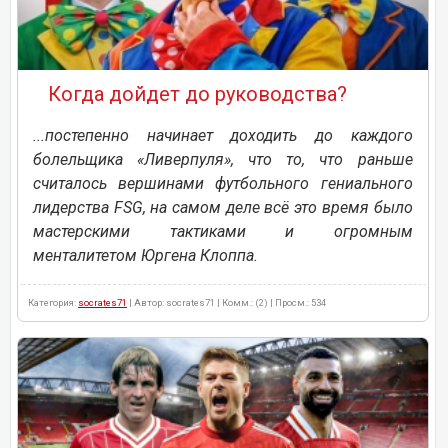
Когда дойдет до руководства?
...постепенно начинает доходить до каждого
болельщика «Ливерпуля», что то, что раньше
считалось вершинами футбольного гениального
лидерства FSG, на самом деле всё это время было
мастерскими тактиками и огромным
менталитетом Юргена Клоппа.
Категория:
socrates71
| Автор: socrates71 | Комм.: (2) | Просм.: 534