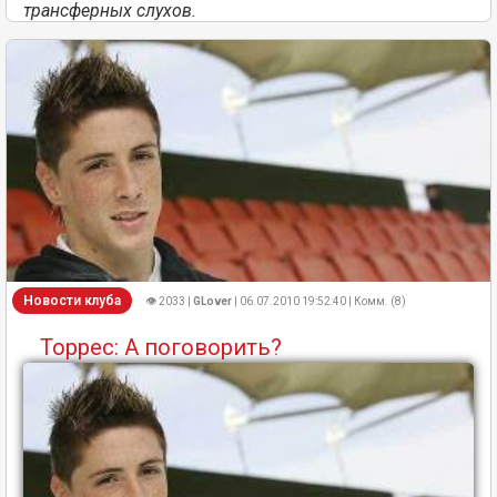
трансферных слухов.
Новости клуба
👁 2033 |
GLover
| 06.07.2010 19:52:40 | Комм. (8)
Торрес: А поговорить?