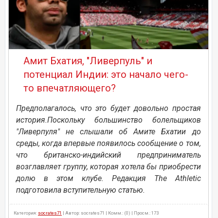
Амит Бхатия, "Ливерпуль" и
потенциал Индии: это начало чего-
то впечатляющего?
Предполагалось, что это будет довольно простая
история.Поскольку большинство болельщиков
"Ливерпуля" не слышали об Амите Бхатии до
среды, когда впервые появилось сообщение о том,
что британско-индийский предприниматель
возглавляет группу, которая хотела бы приобрести
долю в этом клубе. Редакция The Athletic
подготовила вступительную статью.
Категория:
socrates71
| Автор: socrates71 | Комм.: (0) | Просм.: 173