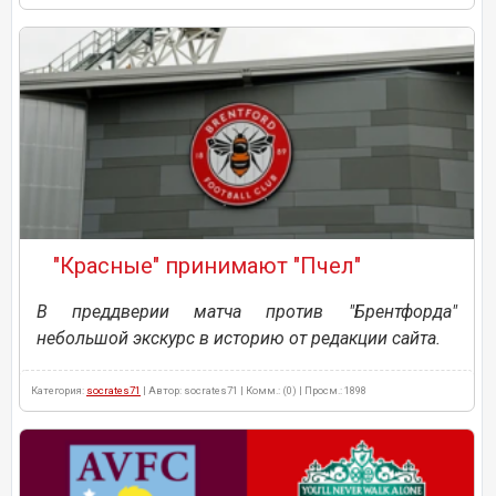
"Красные" принимают "Пчел"
В преддверии матча против "Брентфорда"
небольшой экскурс в историю от редакции сайта.
Категория:
socrates71
| Автор: socrates71 | Комм.: (0) | Просм.: 1898