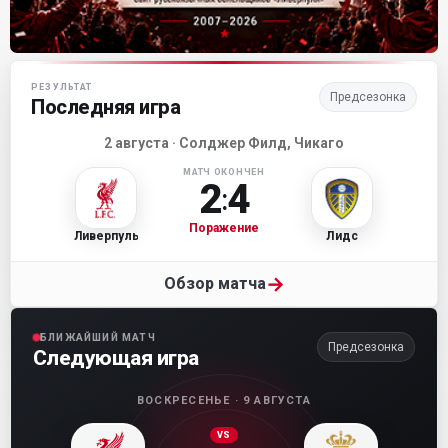
Матч-центр «Ливерпуля»
РЕЗУЛЬТАТ
Предсезонка
Последняя игра
2 августа · Солджер Филд, Чикаго
МАТЧ ОКОНЧЕН
2
4
:
Поражение
Ливерпуль
Лидс
→
Обзор матча
БЛИЖАЙШИЙ МАТЧ
Предсезонка
Следующая игра
ВОСКРЕСЕНЬЕ · 9 АВГУСТА
VS