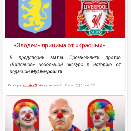
«Злодеи» принимают «Красных»
В преддверии матча Премьер-лиги против
«Вилланов» небольшой экскурс в историю от
редакции
MyLiverpool.ru
.
Категория:
socrates71
| Автор: socrates71 | Комм.: (0) | Просм.: 350