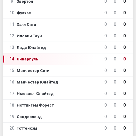
9
0
0
0
Эвертон
10
0
0
0
Фулхэм
11
0
0
0
Халл Сити
12
0
0
0
Ипсвич Таун
13
0
0
0
Лидс Юнайтед
14
0
0
0
Ливерпуль
15
0
0
0
Манчестер Сити
16
0
0
0
Манчестер Юнайтед
17
0
0
0
Ньюкасл Юнайтед
18
0
0
0
Ноттингем Форест
19
0
0
0
Сандерленд
20
0
0
0
Тоттенхэм