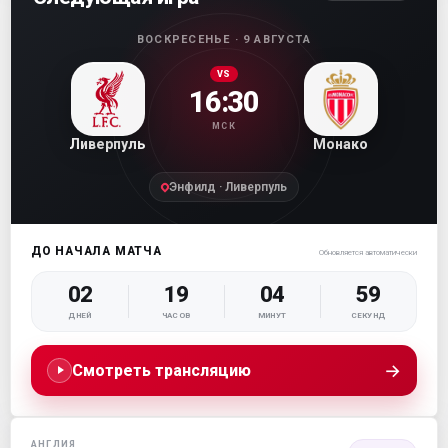
ВОСКРЕСЕНЬЕ · 9 АВГУСТА
VS
16:30
МСК
Ливерпуль
Монако
Энфилд · Ливерпуль
ДО НАЧАЛА МАТЧА
Обновляется автоматически
02
19
04
58
ДНЕЙ
ЧАСОВ
МИНУТ
СЕКУНД
→
Смотреть трансляцию
АНГЛИЯ