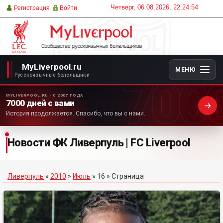
Четверг, 06.08.2026, 22:24:54
Регистрация
Войти
MyLiverpool.ru
МЕНЮ
700
Русскоязычные болельщики
MYLIVERPOOL.RU · С 2007 ГОДА
7000 дней с вами
История продолжается. Спасибо, что вы с нами.
Новости ФК Ливерпуль | FC Liverpool
Ливерпуль
»
2010
»
Июль
»
16
» Страница