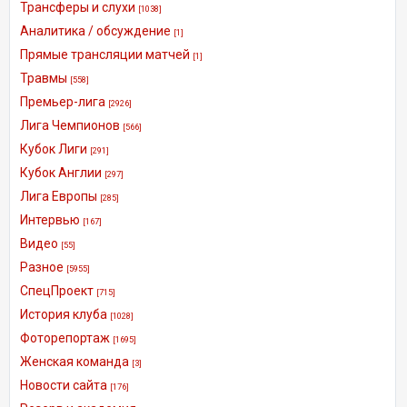
Трансферы и слухи
[1038]
Аналитика / обсуждение
[1]
Прямые трансляции матчей
[1]
Травмы
[558]
Премьер-лига
[2926]
Лига Чемпионов
[566]
Кубок Лиги
[291]
Кубок Англии
[297]
Лига Европы
[285]
Интервью
[167]
Видео
[55]
Разное
[5955]
СпецПроект
[715]
История клуба
[1028]
Фоторепортаж
[1695]
Женская команда
[3]
Новости сайта
[176]