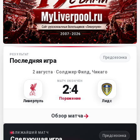
Матч-центр «Ливерпуля»
РЕЗУЛЬТАТ
Предсезонка
Последняя игра
2 августа · Солджер Филд, Чикаго
МАТЧ ОКОНЧЕН
2
4
:
Поражение
Ливерпуль
Лидс
→
Обзор матча
БЛИЖАЙШИЙ МАТЧ
Предсезонка
Следующая игра