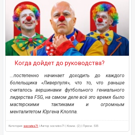
Когда дойдет до руководства?
...постепенно начинает доходить до каждого
болельщика «Ливерпуля», что то, что раньше
считалось вершинами футбольного гениального
лидерства FSG, на самом деле всё это время было
мастерскими тактиками и огромным
менталитетом Юргена Клоппа.
Категория:
socrates71
| Автор: socrates71 | Комм.: (2) | Просм.: 535