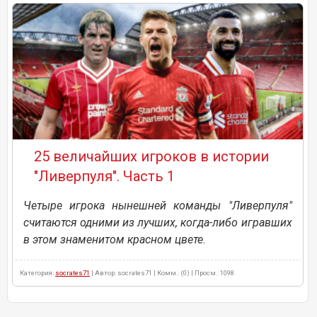
25 величайших игроков в истории
"Ливерпуля". Часть 1
Четыре игрока нынешней команды "Ливерпуля"
считаются одними из лучших, когда-либо игравших
в этом знаменитом красном цвете.
Категория:
socrates71
| Автор: socrates71 | Комм.: (0) | Просм.: 1098