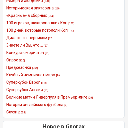
Резерв и академия
[170]
Историческая викторина
[260]
«Красные» в сборных
[314]
100 игроков, шокировавших Коп
[138]
100 дней, которые потрясли Коп
[143]
Диалог с соперником
[47]
Знаете ли Вы, что ...
[67]
Конкурс юмористов
[81]
Опрос
[126]
Предсезонка
[266]
Клубный чемпионат мира
[16]
Суперкубок Европы
[5]
Суперкубок Англии
[10]
Великие матчи Ливерпуля в Премьер-лиге
[20]
Истории английского футбола
[2]
Слухи
[2624]
Новое в блогах