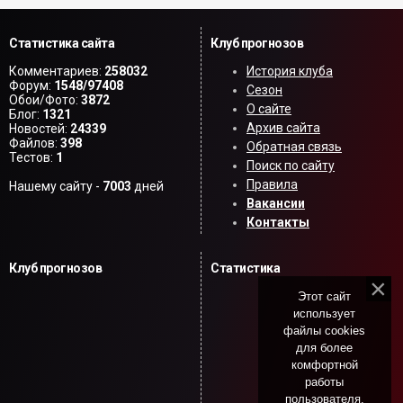
Статистика сайта
Клуб прогнозов
Комментариев:
258032
История клуба
Форум:
1548/97408
Сезон
Обои/Фото:
3872
О сайте
Блог:
1321
Архив сайта
Новостей:
24339
Файлов:
398
Обратная связь
Тестов:
1
Поиск по сайту
Правила
Нашему сайту -
7003
дней
Вакансии
Контакты
Клуб прогнозов
Статистика
Этот сайт
использует
файлы cookies
для более
комфортной
работы
пользователя.