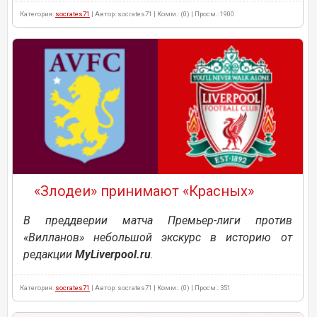
Категория:
socrates71
| Автор: socrates71 | Комм.: (0) | Просм.: 1900
«Злодеи» принимают «Красных»
В преддверии матча Премьер-лиги против
«Вилланов» небольшой экскурс в историю от
редакции
MyLiverpool.ru
.
Категория:
socrates71
| Автор: socrates71 | Комм.: (0) | Просм.: 351