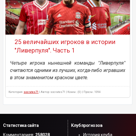
25 величайших игроков в истории
"Ливерпуля". Часть 1
Четыре игрока нынешней команды "Ливерпуля"
считаются одними из лучших, когда-либо игравших
в этом знаменитом красном цвете.
Категория:
socrates71
| Автор: socrates71 | Комм.: (0) | Просм.: 1094
Статистика сайта
Клуб прогнозов
Комментариев:
258028
История клуба