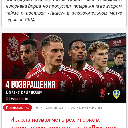
Флориана Вирца, но пропустил четыре мяча во втором
тайме и проиграл «Лидсу» в заключительном матче
турне по США.
Предсезонка
👁 167 |
XaNDeR
| 30.07.2026 13:00:43 | Комм. (0)
Ираола назвал четырёх игроков,
которые вернутся в матче с «Лидсом»