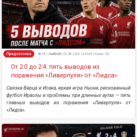
Предсезонка
👁 181 |
XaNDeR
| 03.08.2026 16:30:49 | Комм. (0)
От 2:0 до 2:4: пять выводов из
поражения «Ливерпуля» от «Лидса»
Связка Вирца и Исака, яркая игра Ньони, рискованный
футбол Ираолы и проблемы при длинных аутах — пять
главных выводов из поражения «Ливерпуля» от
«Лидса».