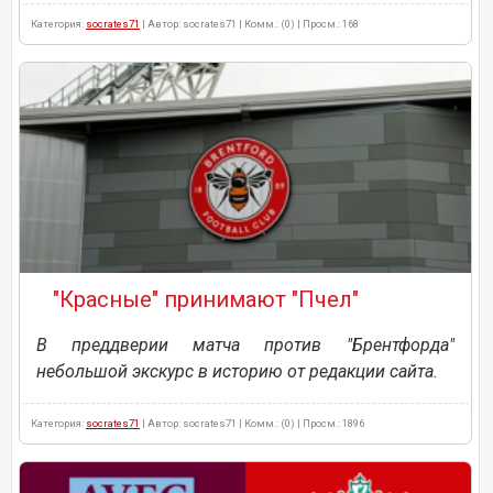
Категория:
socrates71
| Автор: socrates71 | Комм.: (0) | Просм.: 168
"Красные" принимают "Пчел"
В преддверии матча против "Брентфорда"
небольшой экскурс в историю от редакции сайта.
Категория:
socrates71
| Автор: socrates71 | Комм.: (0) | Просм.: 1896