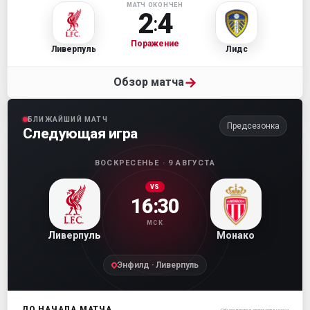
МАТЧ ОКОНЧЕН
2
4
:
Поражение
Ливерпуль
Лидс
→
Обзор матча
БЛИЖАЙШИЙ МАТЧ
Предсезонка
Следующая игра
ВОСКРЕСЕНЬЕ · 9 АВГУСТА
VS
16:30
МСК
Ливерпуль
Монако
Энфилд · Ливерпуль
ДО НАЧАЛА МАТЧА