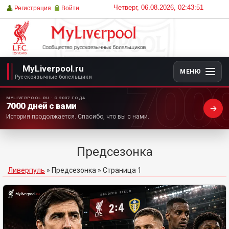
Четверг, 06.08.2026, 02:43:51
Регистрация
Войти
MyLiverpool.ru
МЕНЮ
700
Русскоязычные болельщики
MYLIVERPOOL.RU · С 2007 ГОДА
7000 дней с вами
История продолжается. Спасибо, что вы с нами.
Предсезонка
Ливерпуль
»
Предсезонка
» Страница 1