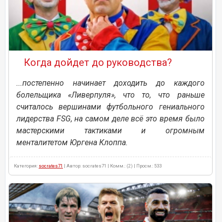
Когда дойдет до руководства?
...постепенно начинает доходить до каждого
болельщика «Ливерпуля», что то, что раньше
считалось вершинами футбольного гениального
лидерства FSG, на самом деле всё это время было
мастерскими тактиками и огромным
менталитетом Юргена Клоппа.
Категория:
socrates71
| Автор: socrates71 | Комм.: (2) | Просм.: 533