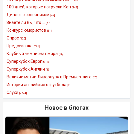
100 дней, которые потрясли Коп
[143]
Диалог с соперником
[47]
Знаете ли Вы, что ...
[67]
Конкурс юмористов
[81]
Опрос
[126]
Предсезонка
[266]
Клубный чемпионат мира
[16]
Суперкубок Европы
[5]
Суперкубок Англии
[10]
Великие матчи Ливерпуля в Премьер-лиге
[20]
Истории английского футбола
[2]
Слухи
[2624]
Новое в блогах