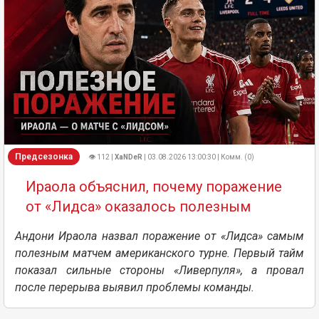
Предсезонка
👁 112 |
XaNDeR
| 03.08.2026 13:00:30 | Комм. (0)
Ираола объяснил, почему поражение
от «Лидса» оказалось полезным
Андони Ираола назвал поражение от «Лидса» самым
полезным матчем американского турне. Первый тайм
показал сильные стороны «Ливерпуля», а провал
после перерыва выявил проблемы команды.