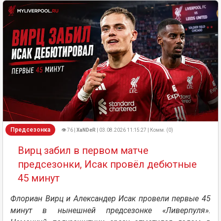
Предсезонка
👁 76 |
XaNDeR
| 03.08.2026 11:15:27 | Комм. (0)
Вирц забил в первом матче
предсезонки, Исак провёл дебютные
45 минут
Флориан Вирц и Александер Исак провели первые 45
минут в нынешней предсезонке «Ливерпуля».