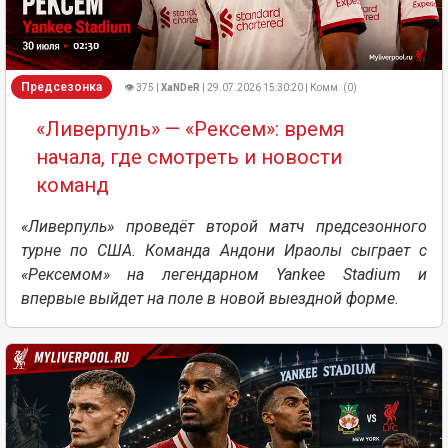
Предсезонка
👁 375 |
XaNDeR
| 29.07.2026 15:30:20 | Комм. (0)
«Ливерпуль» — «Рексем»: время
начала, где смотреть и новости
команд
«Ливерпуль» проведёт второй матч предсезонного
турне по США. Команда Андони Ираолы сыграет с
«Рексемом» на легендарном Yankee Stadium и
впервые выйдет на поле в новой выездной форме.