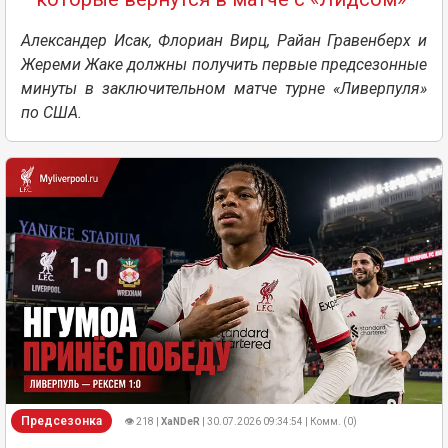
Александер Исак, Флориан Вирц, Райан Гравенберх и
Жереми Жаке должны получить первые предсезонные
минуты в заключительном матче турне «Ливерпуля»
по США.
Предсезонка
👁 218 |
XaNDeR
| 30.07.2026 09:34:54 | Комм. (0)