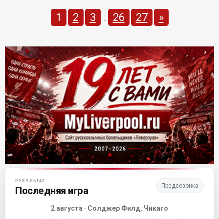
1
2
3
26
27
»
...
Матч-центр «Ливерпуля»
РЕЗУЛЬТАТ
Предсезонка
Последняя игра
2 августа · Солджер Филд, Чикаго