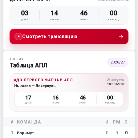
Обновляется автоматически
03
14
45
58
ДНЕЙ
ЧАСОВ
МИНУТ
СЕКУНД
→
Смотреть трансляцию
АНГЛИЯ
2026/27
Таблица АПЛ
ДО ПЕРВОГО МАТЧА В АПЛ
23 августа
18:30 МСК
Ньюкасл — Ливерпуль
17
16
45
58
ДНЕЙ
ЧАСОВ
МИНУТ
СЕКУНД
#
КОМАНДА
И
РМ
О
1
0
0
0
Борнмут