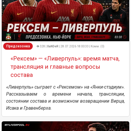
Предсезонка
👁 328 |
XaNDeR
| 28.07.2026 18:00:33 | Комм. (0)
«Рексем» — «Ливерпуль»: время матча,
трансляция и главные вопросы
состава
«Ливерпуль» сыграет с «Рексемом» на «Янки-стэдиум».
Рассказываем о времени начала, трансляции,
состоянии состава и возможном возвращении Вирца,
Исака и Гравенберха.