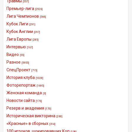
Травмы
[557]
Премьер-лига
[2926]
Лига Чемпионов
[566]
Кубок Лиги
[291]
Кубок Англии
[297]
Лига Европы
[285]
Интервью
[167]
Видео
[55]
Разное
[5955]
СпецПроект
[715]
История клуба
[1028]
Фоторепортаж
[1695]
Женская команда
[3]
Новости сайта
[176]
Резерв и академия
[170]
Историческая викторина
[260]
«Красные» в сборных
[314]
100 игроков, шокировавших Коп
[138]