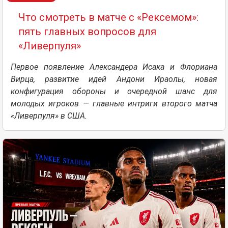
Что смотреть в матче с «Рексемом»:
пять главных вопросов для
«Ливерпуля»
Первое появление Александера Исака и Флориана
Вирца, развитие идей Андони Ираолы, новая
конфигурация обороны и очередной шанс для
молодых игроков — главные интриги второго матча
«Ливерпуля» в США.