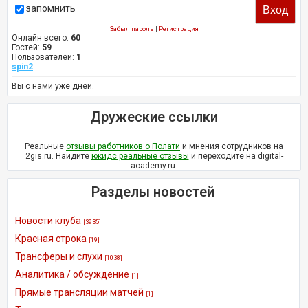
запомнить
Забыл пароль
|
Регистрация
Онлайн всего:
60
Гостей:
59
Пользователей:
1
spin2
Вы с нами уже дней.
Дружеские ссылки
Реальные
отзывы работников о Полати
и мнения сотрудников на
2gis.ru. Найдите
юкидс реальные отзывы
и переходите на digital-
academy.ru.
Разделы новостей
Новости клуба
[3935]
Красная строка
[19]
Трансферы и слухи
[1038]
Аналитика / обсуждение
[1]
Прямые трансляции матчей
[1]