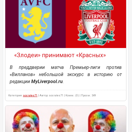
«Злодеи» принимают «Красных»
В преддверии матча Премьер-лиги против
«Вилланов» небольшой экскурс в историю от
редакции
MyLiverpool.ru
.
Категория:
socrates71
| Автор: socrates71 | Комм.: (0) | Просм.: 349