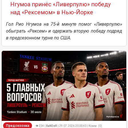
Нгумоа принёс «Ливерпулю» победу
над «Рексемом» в Нью-Йорке
Гол Рио Нгумоа на 75-й минуте помог «Ливерпулю»
обыграть «Рексем» и одержать вторую победу подряд
в предсезонном турне по США.
Предсезонка
👁 234 |
XaNDeR
| 29.07.2026 20:00:43 | Комм. (0)