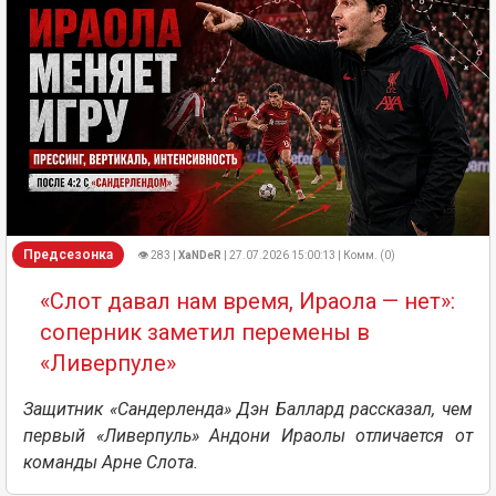
Предсезонка
👁 283 |
XaNDeR
| 27.07.2026 15:00:13 | Комм. (0)
«Слот давал нам время, Ираола — нет»:
соперник заметил перемены в
«Ливерпуле»
Защитник «Сандерленда» Дэн Баллард рассказал, чем
первый «Ливерпуль» Андони Ираолы отличается от
команды Арне Слота.