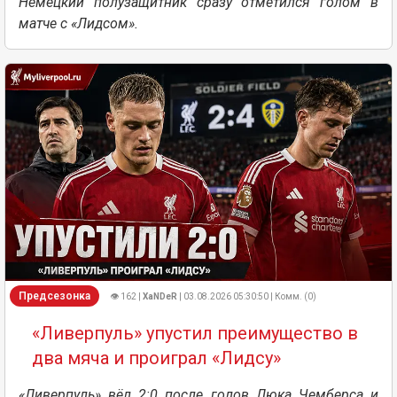
Немецкий полузащитник сразу отметился голом в
матче с «Лидсом».
Предсезонка
👁 162 |
XaNDeR
| 03.08.2026 05:30:50 | Комм. (0)
«Ливерпуль» упустил преимущество в
два мяча и проиграл «Лидсу»
«Ливерпуль» вёл 2:0 после голов Люка Чемберса и