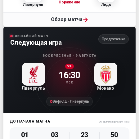
Поражение
Ливерпуль
Лидс
→
Обзор матча
БЛИЖАЙШИЙ МАТЧ
Предсезонка
Следующая игра
ВОСКРЕСЕНЬЕ · 9 АВГУСТА
VS
16:30
МСК
Ливерпуль
Монако
Энфилд · Ливерпуль
ДО НАЧАЛА МАТЧА
Обновляется автоматически
01
03
23
48