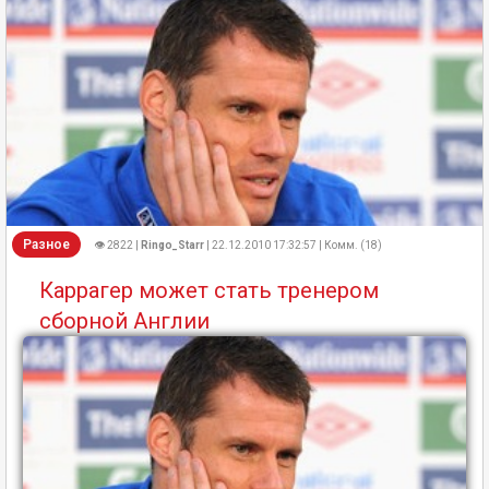
Разное
👁 2822 |
Ringo_Starr
| 22.12.2010 17:32:57 | Комм. (18)
Каррагер может стать тренером
сборной Англии