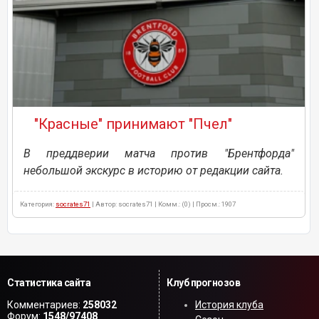
"Красные" принимают "Пчел"
В преддверии матча против "Брентфорда"
небольшой экскурс в историю от редакции сайта.
Категория:
socrates71
| Автор: socrates71 | Комм.: (0) | Просм.: 1907
Статистика сайта
Клуб прогнозов
Комментариев:
258032
История клуба
Форум:
1548/97408