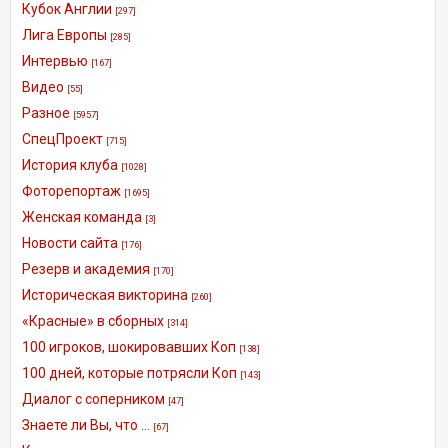
Кубок Англии
[297]
Лига Европы
[285]
Интервью
[167]
Видео
[55]
Разное
[5957]
СпецПроект
[715]
История клуба
[1028]
Фоторепортаж
[1695]
Женская команда
[3]
Новости сайта
[176]
Резерв и академия
[170]
Историческая викторина
[260]
«Красные» в сборных
[314]
100 игроков, шокировавших Коп
[138]
100 дней, которые потрясли Коп
[143]
Диалог с соперником
[47]
Знаете ли Вы, что ...
[67]