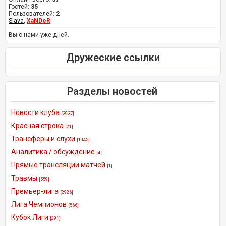
Гостей:
35
Пользователей:
2
Slava
,
XaNDeR
Вы с нами уже дней.
Дружеские ссылки
Разделы новостей
Новости клуба
[3937]
Красная строка
[21]
Трансферы и слухи
[1045]
Аналитика / обсуждение
[4]
Прямые трансляции матчей
[1]
Травмы
[559]
Премьер-лига
[2926]
Лига Чемпионов
[566]
Кубок Лиги
[291]