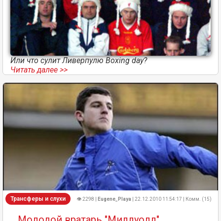
Или что сулит Ливерпулю Boxing day?
Читать далее >>
Трансферы и слухи
👁 2298 |
Eugene_Playa
| 22.12.2010 11:54:17 | Комм. (15)
Молодой вратарь "Миллуолл"