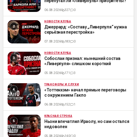
перепутал ли «Ливерпуль» приоритеты?
06.08.2026
327
0
НОВОСТИ КЛУБА
ML
Джеррард: «Составу „Ливерпуля“ нужна
серьёзная перестройка»
07.08.2026
183
0
НОВОСТИ КЛУБА
ML
Собослаи признал: нынешний состав
«Ливерпуля» слишком короткий
05.08.2026
171
3
ТРАНСФЕРЫ И СЛУХИ
ML
«Тоттенхэм» начал прямые переговоры
с окружением Гакпо
06.08.2026
152
1
КРАСНАЯ СТРОКА
ML
Ньони впечатлил Ираолу, но сам остался
недоволен
05.08.2026
140
0