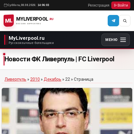
Регистрация
Войти
Суббота,
08.08.2026
14:06:03
MYLIVERPOOL
ML
.RU
RUSSIAN SUPPORTERS
MyLiverpool.ru
МЕНЮ
Русскоязычные болельщики
Новости ФК Ливерпуль | FC Liverpool
Ливерпуль
»
2010
»
Декабрь
»
22
» Страница