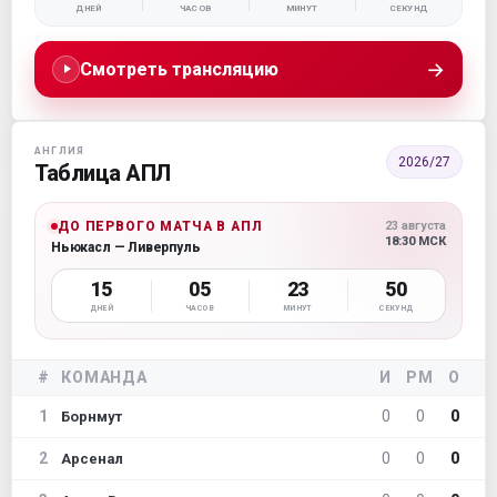
ДНЕЙ
ЧАСОВ
МИНУТ
СЕКУНД
→
Смотреть трансляцию
АНГЛИЯ
2026/27
Таблица АПЛ
ДО ПЕРВОГО МАТЧА В АПЛ
23 августа
18:30 МСК
Ньюкасл — Ливерпуль
15
05
23
48
ДНЕЙ
ЧАСОВ
МИНУТ
СЕКУНД
#
КОМАНДА
И
РМ
О
1
0
0
0
Борнмут
2
0
0
0
Арсенал