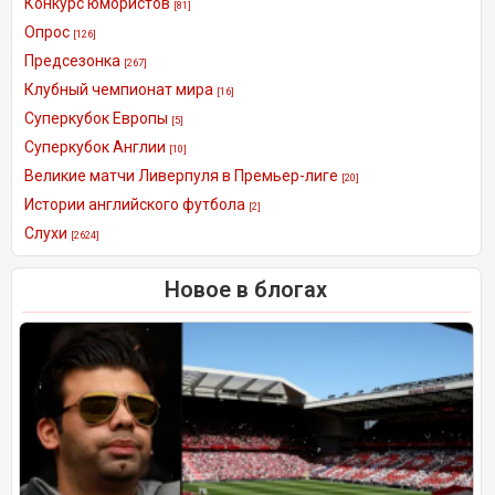
Конкурс юмористов
[81]
Опрос
[126]
Предсезонка
[267]
Клубный чемпионат мира
[16]
Суперкубок Европы
[5]
Суперкубок Англии
[10]
Великие матчи Ливерпуля в Премьер-лиге
[20]
Истории английского футбола
[2]
Слухи
[2624]
Новое в блогах