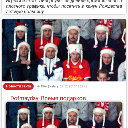
Игроки и штат "Ливерпуля" выделили время из своего
плотного графика, чтобы посетить в канун Рождества
детскую больницу
Новости сайта
👁 1962 |
Nataly
| 22.12.2010 12:29:48
Dofmayday: Время подарков