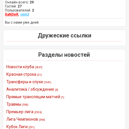
Онлайн всего:
29
Гостей:
27
Пользователей:
2
XaNDeR
,
spin2
Вы с нами уже дней.
Дружеские ссылки
Разделы новостей
Новости клуба
[3937]
Красная строка
[21]
Трансферы и слухи
[1041]
Аналитика / обсуждение
[4]
Прямые трансляции матчей
[1]
Травмы
[559]
Премьер-лига
[2926]
Лига Чемпионов
[566]
Кубок Лиги
[291]