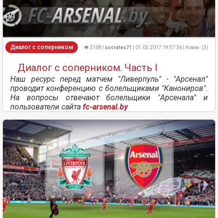
Диалог с соперником
👁 3158 |
socrates71
| 01.03.2017 19:57:36 | Комм. (3)
Диалог с соперником. Часть I
Наш ресурс перед матчем "Ливерпуль" - "Арсенал"
проводит конференцию с болельщиками "Канониров".
На вопросы отвечают болельщики "Арсенала" и
пользователи сайта
fc-arsenal.by