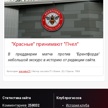
"Красные" принимают "Пчел"
В преддверии матча против "Брентфорда"
небольшой экскурс в историю от редакции сайта.
Категория:
socrates71
| Автор: socrates71 | Комм.: (0) | Просм.: 1904
Статистика сайта
Клуб прогнозов
Комментариев:
258032
История клуба