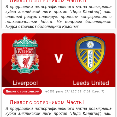
Диалог с соперником. Часть II.
В преддверии четвертьфинального матча розыгрыша
кубка английской лиги против "Лидс Юнайтед", наш
славный ресурс планирует провести конференцию с
пользователями lufc.ru. На вопросы болельщиков
Лидса отвечают болельщики Красных.
Диалог с соперником
👁 3358 |
parys
| 27.11.2016 21:01:24 | Комм. (7)
Диалог с соперником. Часть I.
В преддверии четвертьфинального матча розыгрыша
кубка английской лиги против "Лидс Юнайтед", наш