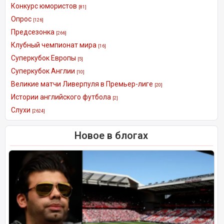
Конкурс юмористов
[81]
Опрос
[126]
Предсезонка
[266]
Клубный чемпионат мира
[16]
Суперкубок Европы
[5]
Суперкубок Англии
[10]
Великие матчи Ливерпуля в Премьер-лиге
[20]
Истории английского футбола
[2]
Слухи
[2624]
Новое в блогах