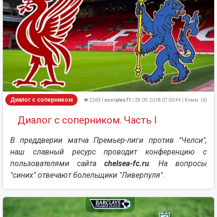
Диалог с соперником
👁 2269 |
socrates71
| 28.09.2018 07:00:44 | Комм. (6)
Диалог с соперником. Часть I
В преддверии матча Премьер-лиги против "Челси",
наш славный ресурс проводит конференцию с
пользователями сайта
chelsea-fc.ru
. На вопросы
"синих" отвечают болельщики "Ливерпуля".