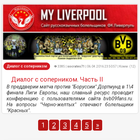
Диалог с соперником
👁 3385 |
socrates71
| 06.04.2016 23:50:57 | Комм. (12)
Диалог с соперником. Часть II
В преддверии матча против "Боруссии" Дортмунд в 1\4
финала Лиги Европы, наш славный ресурс проводит
конференцию с пользователями сайта bvb09fans.ru.
На вопросы "Черно-желтых" отвечают болельщики
"Красных".
1
2
3
4
5
»