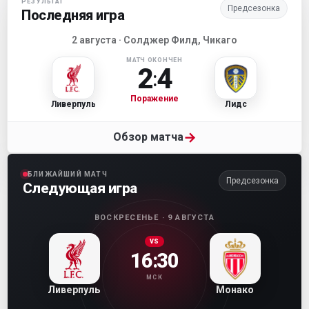
РЕЗУЛЬТАТ
Предсезонка
Последняя игра
2 августа · Солджер Филд, Чикаго
МАТЧ ОКОНЧЕН
2
4
:
Поражение
Ливерпуль
Лидс
→
Обзор матча
БЛИЖАЙШИЙ МАТЧ
Предсезонка
Следующая игра
ВОСКРЕСЕНЬЕ · 9 АВГУСТА
VS
16:30
МСК
Ливерпуль
Монако