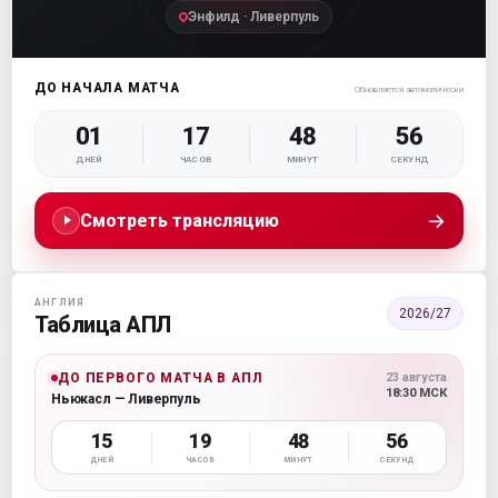
Энфилд · Ливерпуль
ДО НАЧАЛА МАТЧА
Обновляется автоматически
01
17
48
54
ДНЕЙ
ЧАСОВ
МИНУТ
СЕКУНД
→
Смотреть трансляцию
АНГЛИЯ
2026/27
Таблица АПЛ
ДО ПЕРВОГО МАТЧА В АПЛ
23 августа
18:30 МСК
Ньюкасл — Ливерпуль
15
19
48
54
ДНЕЙ
ЧАСОВ
МИНУТ
СЕКУНД