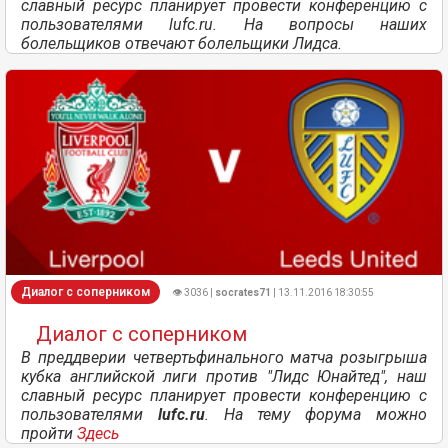
славный ресурс планирует провести конференцию с
пользователями lufc.ru. На вопросы наших
болельщиков отвечают болельщики Лидса.
Диалог с соперником
👁 3036 |
socrates71
| 13.11.2016 18:30:55
Диалог с соперником
В преддверии четвертьфинального матча розыгрыша
кубка английской лиги против "Лидс Юнайтед", наш
славный ресурс планирует провести конференцию с
пользователями
lufc.ru
. На тему форума можно
пройти
Здесь