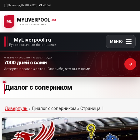
Пятница,
07.08.2026
23:40:54
MYLIVERPOOL
.RU
ML
RUSSIAN SUPPORTERS
MyLiverpool.ru
МЕНЮ
700
Русскоязычные болельщики
MYLIVERPOOL.RU · С 2007 ГОДА
7000 дней с вами
История продолжается. Спасибо, что вы с нами.
Диалог с соперником
Ливерпуль
»
Диалог с соперником
» Страница 1