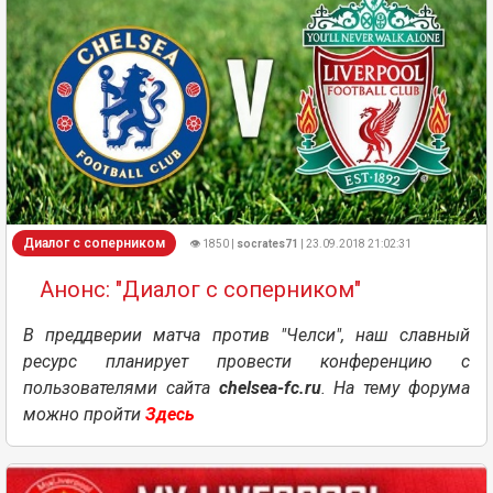
Диалог с соперником
👁 1850 |
socrates71
| 23.09.2018 21:02:31
Анонс: "Диалог с соперником"
В преддверии матча против "Челси", наш славный
ресурс планирует провести конференцию с
пользователями сайта
chelsea-fc.ru
. На тему форума
можно пройти
Здесь