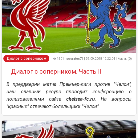
Диалог с соперником
👁 1501 |
socrates71
| 29.09.2018 12:22:04 | Комм. (0)
Диалог с соперником. Часть II
В преддверии матча Премьер-лиги против "Челси",
наш славный ресурс проводит конференцию с
пользователями сайта
chelsea-fc.ru
. На вопросы
"красных" отвечают болельщики "Челси".