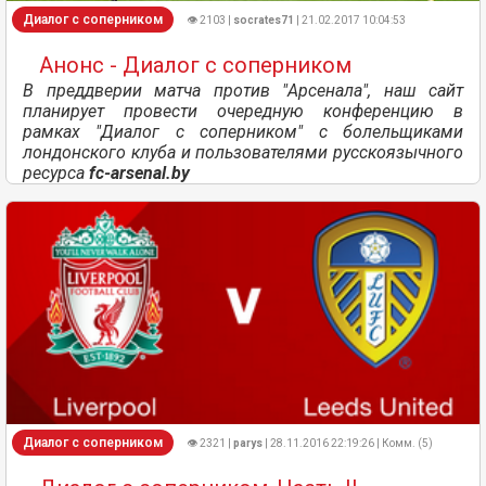
Диалог с соперником
👁 2103 |
socrates71
| 21.02.2017 10:04:53
Анонс - Диалог с соперником
В преддверии матча против "Арсенала", наш сайт
планирует провести очередную конференцию в
рамках "Диалог с соперником" с болельщиками
лондонского клуба и пользователями русскоязычного
ресурса
fc-arsenal.by
Диалог с соперником
👁 2321 |
parys
| 28.11.2016 22:19:26 | Комм. (5)