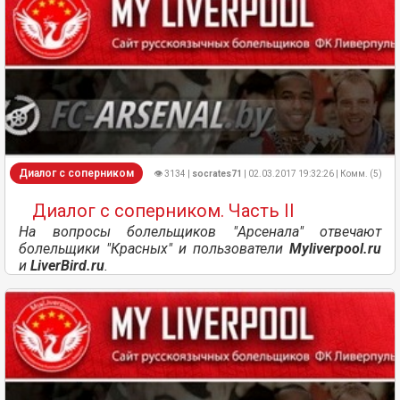
Диалог с соперником
👁 3134 |
socrates71
| 02.03.2017 19:32:26 | Комм. (5)
Диалог с соперником. Часть II
На вопросы болельщиков "Арсенала" отвечают
болельщики "Красных" и пользователи
Myliverpool.ru
и
LiverBird.ru
.