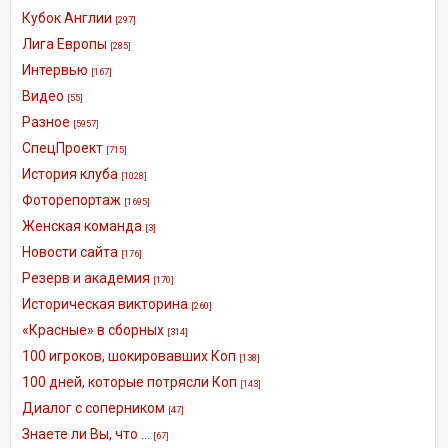
Кубок Англии
[297]
Лига Европы
[285]
Интервью
[167]
Видео
[55]
Разное
[5957]
СпецПроект
[715]
История клуба
[1028]
Фоторепортаж
[1695]
Женская команда
[3]
Новости сайта
[176]
Резерв и академия
[170]
Историческая викторина
[260]
«Красные» в сборных
[314]
100 игроков, шокировавших Коп
[138]
100 дней, которые потрясли Коп
[143]
Диалог с соперником
[47]
Знаете ли Вы, что ...
[67]