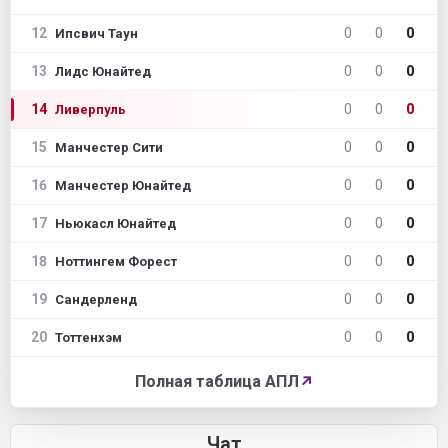
12
0
0
0
Ипсвич Таун
13
0
0
0
Лидс Юнайтед
14
0
0
0
Ливерпуль
15
0
0
0
Манчестер Сити
16
0
0
0
Манчестер Юнайтед
17
0
0
0
Ньюкасл Юнайтед
18
0
0
0
Ноттингем Форест
19
0
0
0
Сандерленд
20
0
0
0
Тоттенхэм
Полная таблица АПЛ
↗
Чат