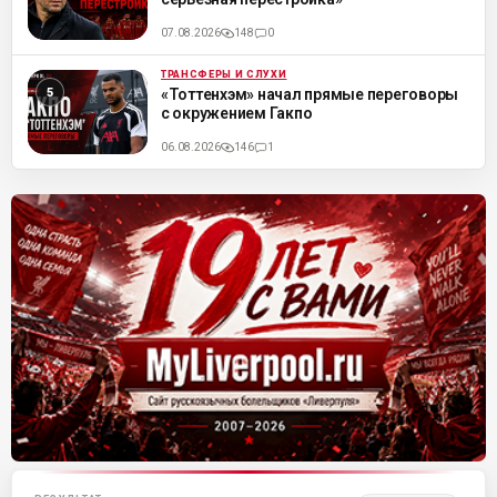
07.08.2026
148
0
ТРАНСФЕРЫ И СЛУХИ
ML
«Тоттенхэм» начал прямые переговоры
с окружением Гакпо
06.08.2026
146
1
Матч-центр «Ливерпуля»