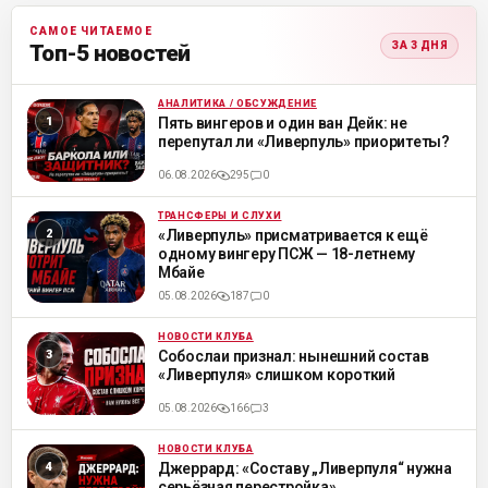
САМОЕ ЧИТАЕМОЕ
ЗА 3 ДНЯ
Топ-5 новостей
АНАЛИТИКА / ОБСУЖДЕНИЕ
ML
Пять вингеров и один ван Дейк: не
перепутал ли «Ливерпуль» приоритеты?
06.08.2026
295
0
ТРАНСФЕРЫ И СЛУХИ
ML
«Ливерпуль» присматривается к ещё
одному вингеру ПСЖ — 18-летнему
Мбайе
05.08.2026
187
0
НОВОСТИ КЛУБА
ML
Собослаи признал: нынешний состав
«Ливерпуля» слишком короткий
05.08.2026
166
3
НОВОСТИ КЛУБА
ML
Джеррард: «Составу „Ливерпуля“ нужна
серьёзная перестройка»