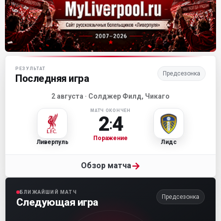
Матч-центр «Ливерпуля»
РЕЗУЛЬТАТ
Предсезонка
Последняя игра
2 августа · Солджер Филд, Чикаго
МАТЧ ОКОНЧЕН
2
4
:
Поражение
Ливерпуль
Лидс
→
Обзор матча
БЛИЖАЙШИЙ МАТЧ
Предсезонка
Следующая игра