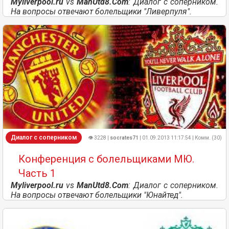
Myliverpool.ru
vs
ManUtd8.Com
: Диалог с соперником.
На вопросы отвечают болельщики "Ливерпуля".
Диалог с соперником
👁 3228 |
socrates71
| 01.09.2013 11:17:54 | Комм. (30)
Конференция с болельщиками МЮ.
Часть 1
Myliverpool.ru
vs
ManUtd8.Com
: Диалог с соперником.
На вопросы отвечают болельщики "Юнайтед".