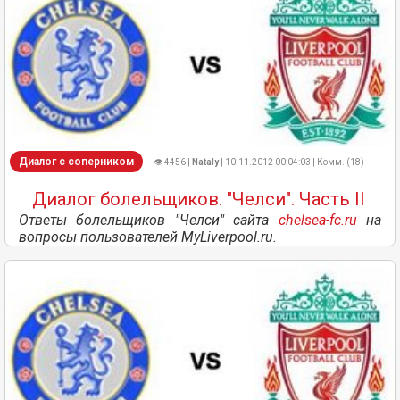
Диалог с соперником
👁 4456 |
Nataly
| 10.11.2012 00:04:03 | Комм. (18)
Диалог болельщиков. "Челси". Часть II
Ответы болельщиков "Челси" сайта
chelsea-fc.ru
на
вопросы пользователей MyLiverpool.ru.