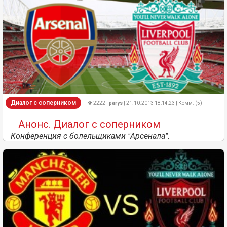
Диалог с соперником
👁 2222 |
parys
| 21.10.2013 18:14:23 | Комм. (5)
Анонс. Диалог с соперником
Конференция с болельщиками "Арсенала".