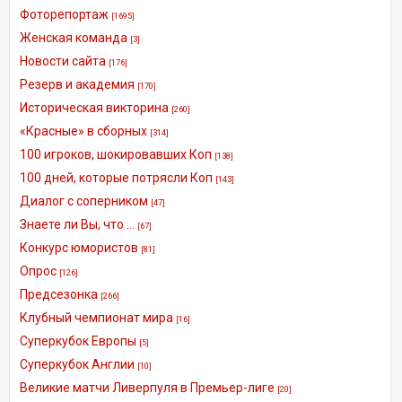
Фоторепортаж
[1695]
Женская команда
[3]
Новости сайта
[176]
Резерв и академия
[170]
Историческая викторина
[260]
«Красные» в сборных
[314]
100 игроков, шокировавших Коп
[138]
100 дней, которые потрясли Коп
[143]
Диалог с соперником
[47]
Знаете ли Вы, что ...
[67]
Конкурс юмористов
[81]
Опрос
[126]
Предсезонка
[266]
Клубный чемпионат мира
[16]
Суперкубок Европы
[5]
Суперкубок Англии
[10]
Великие матчи Ливерпуля в Премьер-лиге
[20]