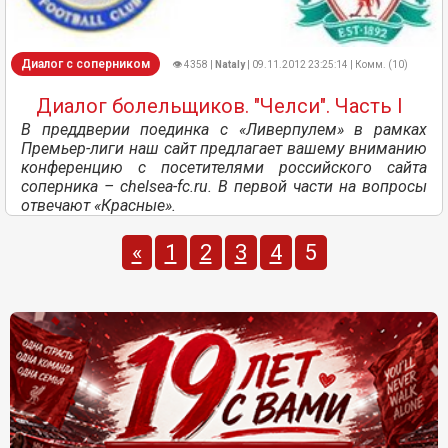
Диалог с соперником
👁 4358 |
Nataly
| 09.11.2012 23:25:14 | Комм. (10)
Диалог болельщиков. "Челси". Чаcть I
В преддверии поединка с «Ливерпулем» в рамках
Премьер-лиги наш сайт предлагает вашему вниманию
конференцию с посетителями российского сайта
соперника – chelsea-fc.ru. В первой части на вопросы
отвечают «Красные».
«
1
2
3
4
5