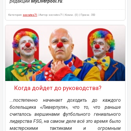
редакции
MyLiverpool.ru
.
Категория:
socrates71
| Автор: socrates71 | Комм.: (0) | Просм.: 350
Когда дойдет до руководства?
...постепенно начинает доходить до каждого
болельщика «Ливерпуля», что то, что раньше
считалось вершинами футбольного гениального
лидерства FSG, на самом деле всё это время было
мастерскими тактиками и огромным