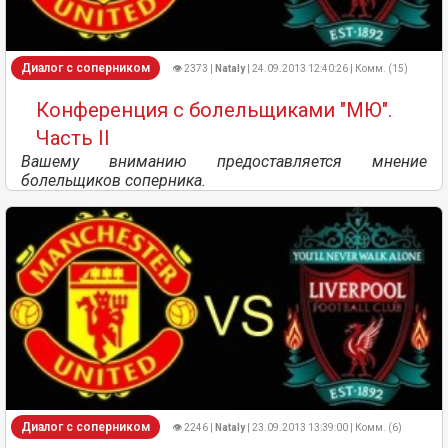
Диалог с соперником
👁 2373 |
Nataly
| 24.09.2013 12:40:26 | Комм. (15)
Конференция с болельщиками "МЮ".
Часть II
Вашему вниманию предоставляется мнение
болельщиков соперника.
Диалог с соперником
👁 2246 |
Nataly
| 23.09.2013 13:39:00 | Комм. (6)