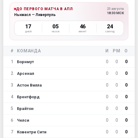
ДО ПЕРВОГО МАТЧА В АПЛ
23 августа
18:30 МСК
Ньюкасл — Ливерпуль
17
05
46
22
ДНЕЙ
ЧАСОВ
МИНУТ
СЕКУНД
#
КОМАНДА
И
РМ
О
1
0
0
0
Борнмут
2
0
0
0
Арсенал
3
0
0
0
Астон Вилла
4
0
0
0
Брентфорд
5
0
0
0
Брайтон
6
0
0
0
Челси
7
0
0
0
Ковентри Сити