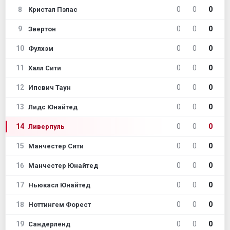
8
0
0
0
Кристал Пэлас
9
0
0
0
Эвертон
10
0
0
0
Фулхэм
11
0
0
0
Халл Сити
12
0
0
0
Ипсвич Таун
13
0
0
0
Лидс Юнайтед
14
0
0
0
Ливерпуль
15
0
0
0
Манчестер Сити
16
0
0
0
Манчестер Юнайтед
17
0
0
0
Ньюкасл Юнайтед
18
0
0
0
Ноттингем Форест
19
0
0
0
Сандерленд