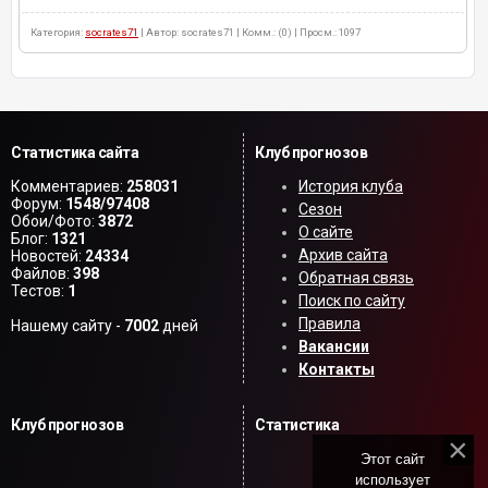
Категория:
socrates71
| Автор: socrates71 | Комм.: (0) | Просм.: 1097
Статистика сайта
Клуб прогнозов
Комментариев:
258031
История клуба
Форум:
1548/97408
Сезон
Обои/Фото:
3872
О сайте
Блог:
1321
Архив сайта
Новостей:
24334
Файлов:
398
Обратная связь
Тестов:
1
Поиск по сайту
Правила
Нашему сайту -
7002
дней
Вакансии
Контакты
Клуб прогнозов
Статистика
Этот сайт
использует