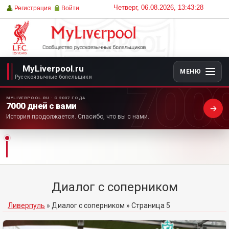
Четверг, 06.08.2026, 13:43:28
Регистрация
Войти
MyLiverpool.ru
МЕНЮ
700
Русскоязычные болельщики
MYLIVERPOOL.RU · С 2007 ГОДА
7000 дней с вами
История продолжается. Спасибо, что вы с нами.
Диалог с соперником
Ливерпуль
»
Диалог с соперником
» Страница 5