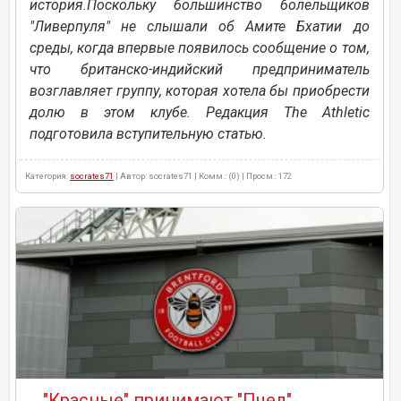
история.Поскольку большинство болельщиков
"Ливерпуля" не слышали об Амите Бхатии до
среды, когда впервые появилось сообщение о том,
что британско-индийский предприниматель
возглавляет группу, которая хотела бы приобрести
долю в этом клубе. Редакция The Athletic
подготовила вступительную статью.
Категория:
socrates71
| Автор: socrates71 | Комм.: (0) | Просм.: 172
"Красные" принимают "Пчел"