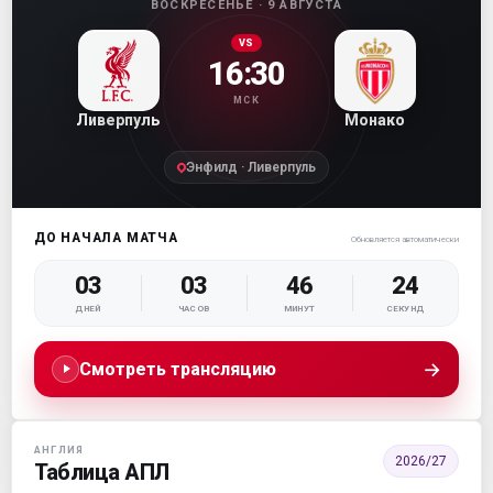
ВОСКРЕСЕНЬЕ · 9 АВГУСТА
VS
16:30
МСК
Ливерпуль
Монако
Энфилд · Ливерпуль
ДО НАЧАЛА МАТЧА
Обновляется автоматически
03
03
46
22
ДНЕЙ
ЧАСОВ
МИНУТ
СЕКУНД
→
Смотреть трансляцию
АНГЛИЯ
2026/27
Таблица АПЛ