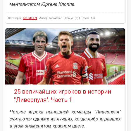
менталитетом Юргена Клоппа.
Категория:
socrates71
| Автор: socrates71 | Комм.: (2) | Просм.: 534
25 величайших игроков в истории
"Ливерпуля". Часть 1
Четыре игрока нынешней команды "Ливерпуля"
считаются одними из лучших, когда-либо игравших
в этом знаменитом красном цвете.