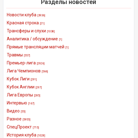
Разделы новостей
Новости клуба
[3936]
Красная строка
[21]
Трансферы и слухи
[1038]
Аналитика / обсуждение
[1]
Прямые трансляции матчей
[1]
Травмы
[557]
Премьер-лига
[2926]
Лига Чемпионов
[566]
Кубок Лиги
[291]
Кубок Англии
[297]
Лига Европы
[285]
Интервью
[167]
Видео
[55]
Разное
[5955]
СпецПроект
[715]
История клуба
[1028]