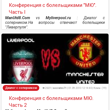
Конференция с болельщиками "МЮ".
Часть I
ManUtd8.Com
vs
Myliverpool.ru
: Диалог с
соперником.На вопросы отвечают болельщики
"Ливерпуля".
Диалог с соперником
👁 2601 |
socrates71
| 01.09.2013 12:14:40 | Комм. (19)
Конференция с болельщиками МЮ.
Часть 2