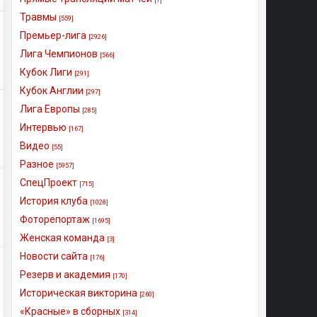
Травмы
[559]
Премьер-лига
[2926]
Лига Чемпионов
[566]
Кубок Лиги
[291]
Кубок Англии
[297]
Лига Европы
[285]
Интервью
[167]
Видео
[55]
Разное
[5957]
СпецПроект
[715]
История клуба
[1028]
Фоторепортаж
[1695]
Женская команда
[3]
Новости сайта
[176]
Резерв и академия
[170]
Историческая викторина
[260]
«Красные» в сборных
[314]