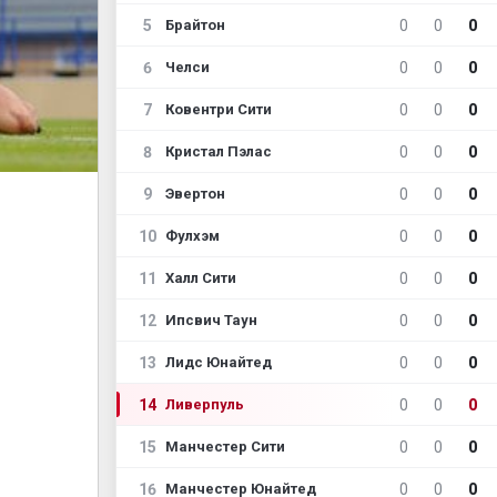
5
0
0
0
Брайтон
6
0
0
0
Челси
7
0
0
0
Ковентри Сити
8
0
0
0
Кристал Пэлас
9
0
0
0
Эвертон
10
0
0
0
Фулхэм
11
0
0
0
Халл Сити
12
0
0
0
Ипсвич Таун
13
0
0
0
Лидс Юнайтед
14
0
0
0
Ливерпуль
15
0
0
0
Манчестер Сити
16
0
0
0
Манчестер Юнайтед