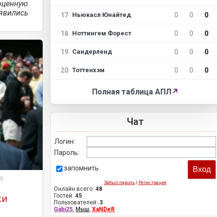
ценную
явились
17
0
0
0
Ньюкасл Юнайтед
18
0
0
0
Ноттингем Форест
19
0
0
0
Сандерленд
20
0
0
0
Тоттенхэм
Полная таблица АПЛ
↗
Чат
Логин:
Пароль:
запомнить
3)
Забыл пароль
|
Регистрация
Онлайн всего:
48
Гостей:
45
жи
Пользователей:
3
Gabi25
,
Мыш
,
XaNDeR