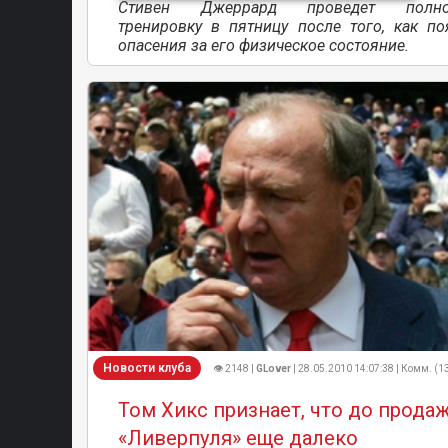
Стивен Джеррард проведет полно
тренировку в пятницу после того, как по
опасения за его физическое состояние.
Новости клуба
👁 2148 |
GLover
| 28.05.2010 14:07:38 | Комм. (1
Том Хикс признает, что до прода
«Ливерпуля» еще далеко