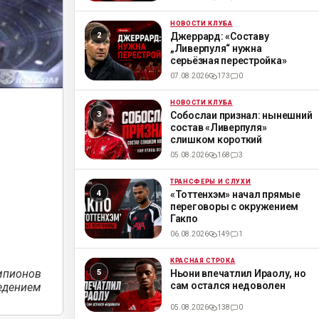
НОВОСТИ КЛУБА
ML
Джеррард: «Составу
„Ливерпуля“ нужна
серьёзная перестройка»
07.08.2026
173
0
НОВОСТИ КЛУБА
ML
Собослаи признал: нынешний
состав «Ливерпуля»
слишком короткий
05.08.2026
168
3
ТРАНСФЕРЫ И СЛУХИ
ML
«Тоттенхэм» начал прямые
переговоры с окружением
Гакпо
06.08.2026
149
1
КРАСНАЯ СТРОКА
ML
мпионов
Ньони впечатлил Ираолу, но
сам остался недоволен
едением
05.08.2026
138
0