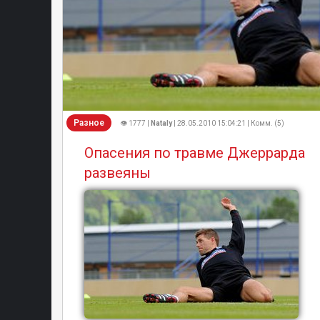
Разное
👁 1777 |
Nataly
| 28.05.2010 15:04:21 | Комм. (5)
Опасения по травме Джеррарда
развеяны