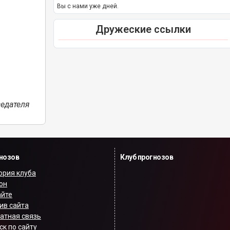
Вы с нами уже дней.
Дружеские ссылки
едателя
гнозов
Клуб прогнозов
ория клуба
он
айте
ив сайта
атная связь
ск по сайту