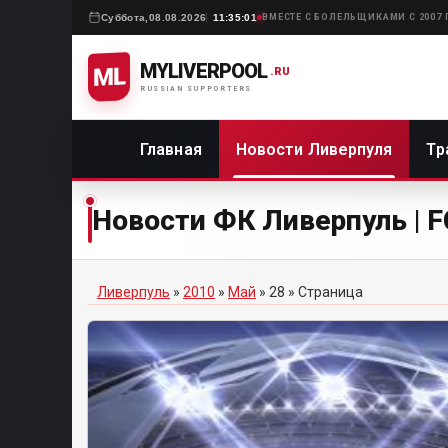
Суббота,
08.08.2026
11:35:01
ВМЕСТЕ С БОЛЕЛЬЩИКАМИ С 2007
MYLIVERPOOL
ML
.RU
RUSSIAN SUPPORTERS
Главная
Новости Ливерпуля
Тр
Новости ФК Ливерпуль | FC
Ливерпуль
»
2010
»
Май
»
28
» Страница