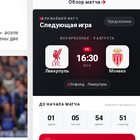
→
Обзор матча
БЛИЖАЙШИЙ МАТЧ
Предсезонка
Следующая игра
» возле
дены две
ВОСКРЕСЕНЬЕ · 9 АВГУСТА
VS
16:30
МСК
Ливерпуль
Монако
Энфилд · Ливерпуль
ДО НАЧАЛА МАТЧА
Обновляется автоматически
01
05
54
49
ДНЕЙ
ЧАСОВ
МИНУТ
СЕКУНД