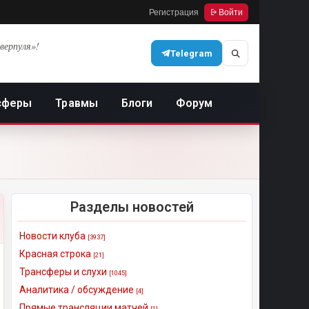
Регистрация
Войти
верпуля»!
Telegram
сферы
Травмы
Блоги
Форум
Разделы новостей
Новости клуба
[3937]
Красная строка
[21]
Трансферы и слухи
[1045]
Аналитика / обсуждение
[4]
Прямые трансляции матчей
[1]