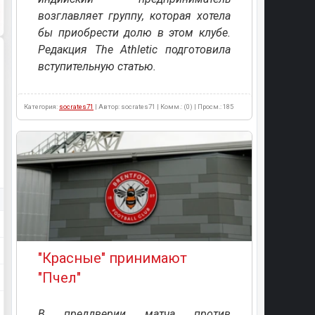
возглавляет группу, которая хотела
бы приобрести долю в этом клубе.
Редакция The Athletic подготовила
вступительную статью.
Категория:
socrates71
| Автор: socrates71 | Комм.: (0) | Просм.: 185
"Красные" принимают
"Пчел"
В преддверии матча против