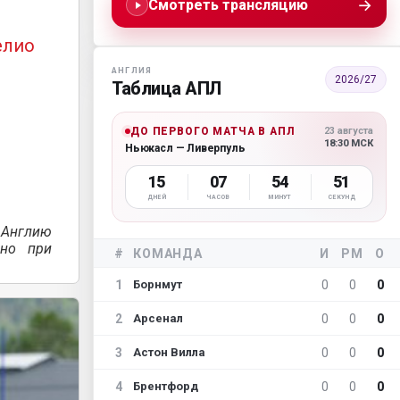
→
Смотреть трансляцию
елио
АНГЛИЯ
2026/27
Таблица АПЛ
ДО ПЕРВОГО МАТЧА В АПЛ
23 августа
18:30 МСК
Ньюкасл — Ливерпуль
15
07
54
49
ДНЕЙ
ЧАСОВ
МИНУТ
СЕКУНД
 Англию
 но при
#
КОМАНДА
И
РМ
О
1
0
0
0
Борнмут
2
0
0
0
Арсенал
3
0
0
0
Астон Вилла
4
0
0
0
Брентфорд