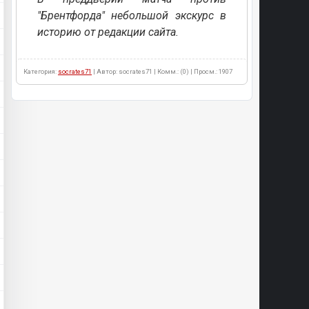
"Брентфорда" небольшой экскурс в
историю от редакции сайта.
Категория:
socrates71
| Автор: socrates71 | Комм.: (0) | Просм.: 1907