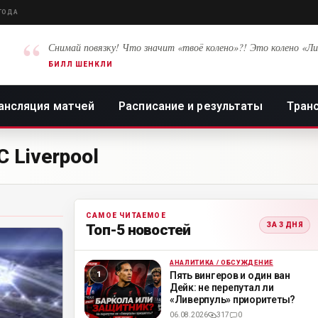
 ГОДА
“
Снимай повязку! Что значит «твоё колено»?! Это колено «Ли
БИЛЛ ШЕНКЛИ
ансляция матчей
Расписание и результаты
Тран
 Liverpool
САМОЕ ЧИТАЕМОЕ
ЗА 3 ДНЯ
Топ-5 новостей
АНАЛИТИКА / ОБСУЖДЕНИЕ
ML
Пять вингеров и один ван
Дейк: не перепутал ли
«Ливерпуль» приоритеты?
06.08.2026
317
0