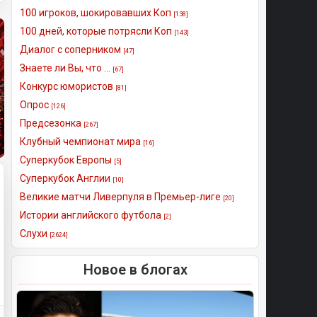
100 игроков, шокировавших Коп
[138]
100 дней, которые потрясли Коп
[143]
Диалог с соперником
[47]
Знаете ли Вы, что ...
[67]
Конкурс юмористов
[81]
Опрос
[126]
Предсезонка
[267]
Клубный чемпионат мира
[16]
Суперкубок Европы
[5]
Суперкубок Англии
[10]
Великие матчи Ливерпуля в Премьер-лиге
[20]
Истории английского футбола
[2]
Слухи
[2624]
Новое в блогах