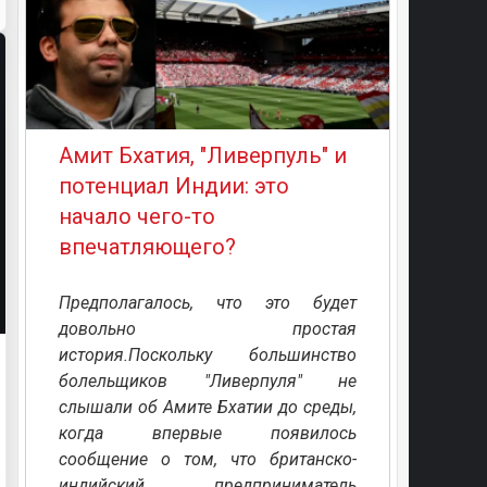
Амит Бхатия, "Ливерпуль" и
потенциал Индии: это
начало чего-то
впечатляющего?
Предполагалось, что это будет
довольно простая
история.Поскольку большинство
болельщиков "Ливерпуля" не
слышали об Амите Бхатии до среды,
когда впервые появилось
сообщение о том, что британско-
индийский предприниматель