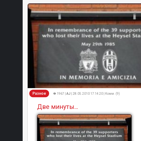
Разное
👁 1967 |
AJ
| 28.05.2010 17:14:20 | Комм. (9)
Две минуты...