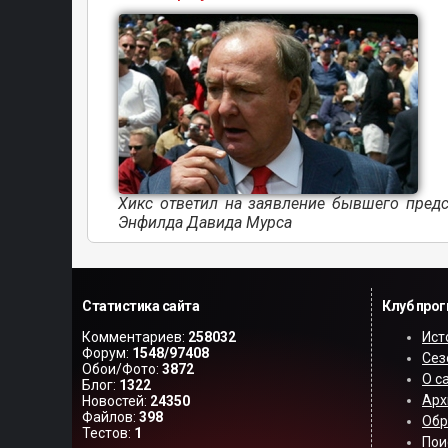
Хикс ответил на заявление бывшего предс
Энфилда Давида Мурса
Статистика сайта
Клуб про
Комментариев:
258032
Ист
Форум:
1548/97408
Сез
Обои/Фото:
3872
О с
Блог:
1322
Арх
Новостей:
24350
Файлов:
398
Обр
Тестов:
1
Пои