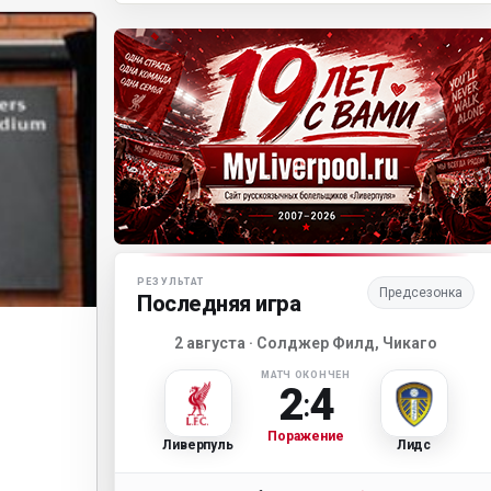
Матч-центр «Ливерпуля»
РЕЗУЛЬТАТ
Предсезонка
Последняя игра
2 августа · Солджер Филд, Чикаго
МАТЧ ОКОНЧЕН
2
4
:
Поражение
Ливерпуль
Лидс