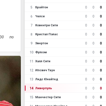
5
0
0
0
Брайтон
6
0
0
0
Челси
7
0
0
0
Ковентри Сити
8
0
0
0
Кристал Пэлас
-00 по
9
0
0
0
Эвертон
10
0
0
0
Фулхэм
11
0
0
0
Халл Сити
12
0
0
0
Ипсвич Таун
13
0
0
0
Лидс Юнайтед
14
0
0
0
Ливерпуль
15
0
0
0
Манчестер Сити