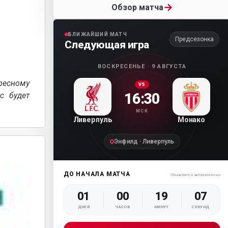
→
Обзор матча
БЛИЖАЙШИЙ МАТЧ
Предсезонка
Следующая игра
ВОСКРЕСЕНЬЕ · 9 АВГУСТА
ресному
VS
16:30
с будет
МСК
Ливерпуль
Монако
Энфилд · Ливерпуль
ДО НАЧАЛА МАТЧА
Обновляется автоматически
01
00
19
05
ДНЕЙ
ЧАСОВ
МИНУТ
СЕКУНД