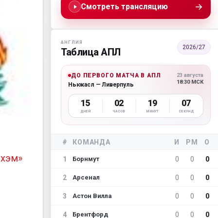
→
Смотреть трансляцию
АНГЛИЯ
2026/27
Таблица АПЛ
ДО ПЕРВОГО МАТЧА В АПЛ
23 августа
18:30 МСК
Ньюкасл — Ливерпуль
15
02
19
05
ДНЕЙ
ЧАСОВ
МИНУТ
СЕКУНД
#
КОМАНДА
И
РМ
О
лхэм»
1
0
0
0
Борнмут
2
0
0
0
Арсенал
3
0
0
0
Астон Вилла
4
0
0
0
Брентфорд