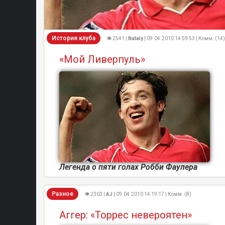
История клуба
👁 2541 |
Nataly
| 09.04.2010 14:59:53 | Комм. (14)
«Мой Ливерпуль»
Легенда о пяти голах Робби Фаулера
Разное
👁 2303 |
AJ
| 09.04.2010 14:19:17 | Комм. (8)
Аггер: «Торрес невероятен»