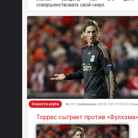
совершенствовать свой скауз.
Новости клуба
👁 2017 |
Artemonius
| 09.04.2010 19:35:36 | Комм
Торрес сыграет против «Фулхэма»