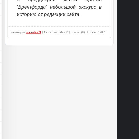
"Брентфорда" небольшой экскурс в
историю от редакции сайта.
Категория:
socrates71
| Автор: socrates71 | Комм.: (0) | Просм.: 1907