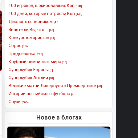
100 игроков, шокировавших Коп
[138]
100 дней, которые потрясли Коп
[143]
Диалог с соперником
[47]
Знаете ли Вы, что ...
[67]
Конкурс юмористов
[81]
Опрос
[126]
Предсезонка
[267]
Клубный чемпионат мира
[16]
Суперкубок Европы
[5]
Суперкубок Англии
[10]
Великие матчи Ливерпуля в Премьер-лиге
[20]
Истории английского футбола
[2]
Слухи
[2624]
Новое в блогах