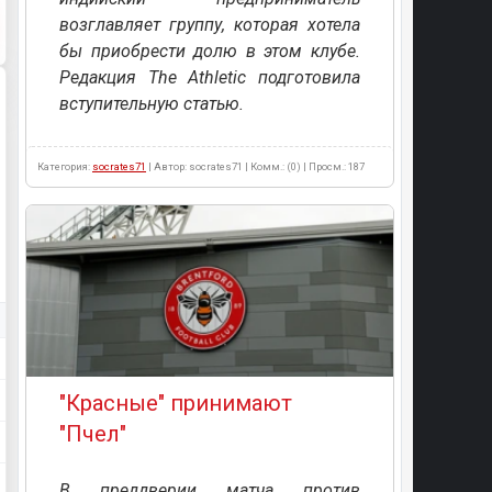
возглавляет группу, которая хотела
бы приобрести долю в этом клубе.
Редакция The Athletic подготовила
вступительную статью.
Категория:
socrates71
| Автор: socrates71 | Комм.: (0) | Просм.: 187
"Красные" принимают
"Пчел"
В преддверии матча против