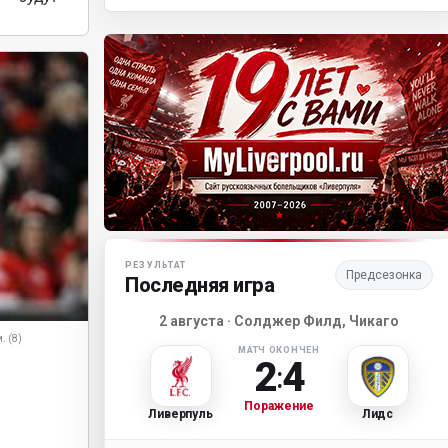
Матч-центр «Ливерпуля»
РЕЗУЛЬТАТ
Предсезонка
Последняя игра
2 августа · Солджер Филд, Чикаго
. (8)
МАТЧ ОКОНЧЕН
2
4
:
Поражение
Ливерпуль
Лидс