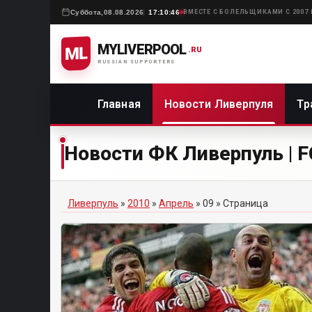
Суббота,
08.08.2026
17:10:46
ВМЕСТЕ С БОЛЕЛЬЩИКАМИ С 2007
MYLIVERPOOL
ML
.RU
RUSSIAN SUPPORTERS
Главная
Новости Ливерпуля
Тр
Новости ФК Ливерпуль | FC
Ливерпуль
»
2010
»
Апрель
»
09
» Страница