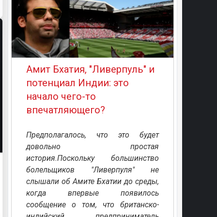
Амит Бхатия, "Ливерпуль" и
потенциал Индии: это
начало чего-то
впечатляющего?
Предполагалось, что это будет
довольно простая
история.Поскольку большинство
болельщиков "Ливерпуля" не
слышали об Амите Бхатии до среды,
когда впервые появилось
сообщение о том, что британско-
индийский предприниматель