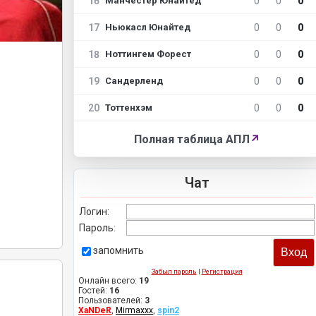
16
0
0
0
Манчестер Юнайтед
17
0
0
0
Ньюкасл Юнайтед
18
0
0
0
Ноттингем Форест
19
0
0
0
Сандерленд
20
0
0
0
Тоттенхэм
Полная таблица АПЛ
↗
Чат
Логин:
Пароль:
запомнить
Забыл пароль
|
Регистрация
Онлайн всего:
19
Гостей:
16
Пользователей:
3
XaNDeR
,
Mirmaxxx
,
spin2