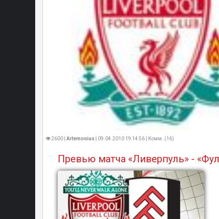
👁 2600 |
Artemonius
| 09.04.2010 19:14:56 | Комм. (16)
Превью матча «Ливерпуль» - «Фу