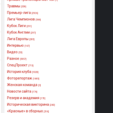
Травмы
[559]
Премьер-лига
[2926]
Лига Чемпионов
[566]
Кубок Лиги
[291]
Кубок Англии
[297]
Лига Европы
[285]
Интервью
[167]
Видео
[55]
Разное
[5957]
СпецПроект
[715]
История клуба
[1028]
Фоторепортаж
[1695]
Женская команда
[3]
Новости сайта
[176]
Резерв и академия
[170]
Историческая викторина
[260]
«Красные» в сборных
[314]