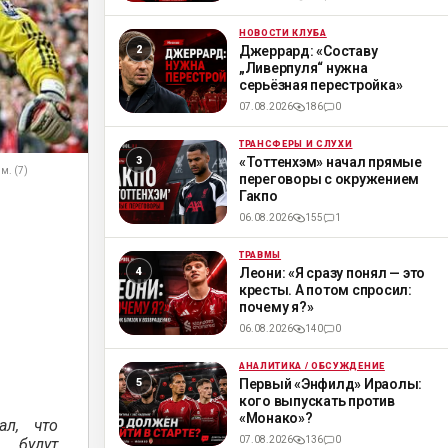
НОВОСТИ КЛУБА
ML
Джеррард: «Составу
„Ливерпуля“ нужна
серьёзная перестройка»
07.08.2026
186
0
ТРАНСФЕРЫ И СЛУХИ
ML
«Тоттенхэм» начал прямые
м. (7)
переговоры с окружением
Гакпо
06.08.2026
155
1
ТРАВМЫ
ML
Леони: «Я сразу понял — это
кресты. А потом спросил:
почему я?»
06.08.2026
140
0
АНАЛИТИКА / ОБСУЖДЕНИЕ
ML
Первый «Энфилд» Ираолы:
кого выпускать против
«Монако»?
ал, что
07.08.2026
136
0
 будут