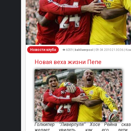
Новости клуба
👁 6059 |
bahliverpool
| 09.04.2010 21:30:36 | Ком
Новая веха жизни Пепе
Голкипер "Ливерпуля" Хосе Рейна сказ
желает увидеть, как его дети