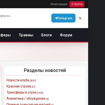
Регистрация
Войти
ерпуля».
Telegram
сферы
Травмы
Блоги
Форум
Разделы новостей
Новости клуба
[3937]
Красная строка
[21]
Трансферы и слухи
[1045]
Аналитика / обсуждение
[4]
Прямые трансляции матчей
[1]