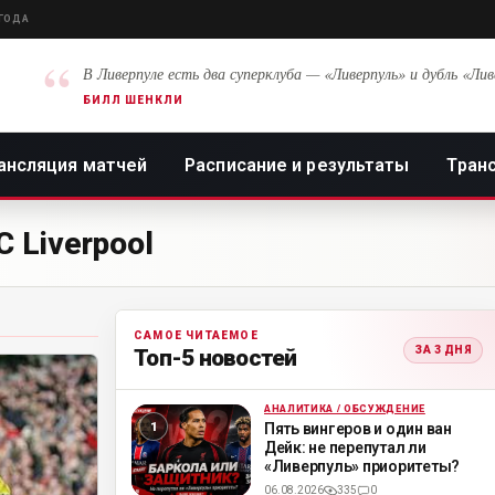
 ГОДА
“
В Ливерпуле есть два суперклуба — «Ливерпуль» и дубль «Лив
БИЛЛ ШЕНКЛИ
ансляция матчей
Расписание и результаты
Тран
 Liverpool
САМОЕ ЧИТАЕМОЕ
ЗА 3 ДНЯ
Топ-5 новостей
АНАЛИТИКА / ОБСУЖДЕНИЕ
ML
Пять вингеров и один ван
Дейк: не перепутал ли
«Ливерпуль» приоритеты?
06.08.2026
335
0