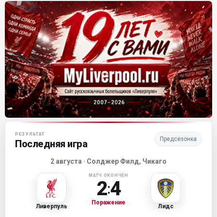
Матч-центр «Ливерпуля»
РЕЗУЛЬТАТ
Предсезонка
Последняя игра
2 августа · Солджер Филд, Чикаго
МАТЧ ОКОНЧЕН
2
4
:
Поражение
Ливерпуль
Лидс