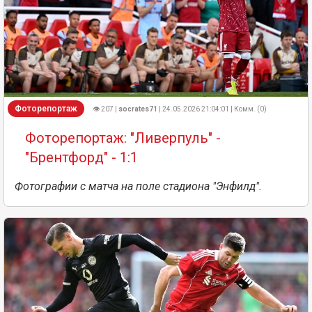
Фоторепортаж
👁 207 |
socrates71
| 24.05.2026 21:04:01 | Комм. (0)
Фоторепортаж: "Ливерпуль" -
"Брентфорд" - 1:1
Фотографии с матча на поле стадиона "Энфилд".