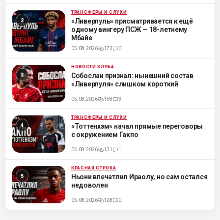
ТРАНСФЕРЫ И СЛУХИ
ML
«Ливерпуль» присматривается к ещё
одному вингеру ПСЖ — 18-летнему
Мбайе
05.08.2026
173
0
НОВОСТИ КЛУБА
ML
Собослаи признал: нынешний состав
«Ливерпуля» слишком короткий
05.08.2026
158
3
ТРАНСФЕРЫ И СЛУХИ
ML
«Тоттенхэм» начал прямые переговоры
с окружением Гакпо
06.08.2026
131
1
КРАСНАЯ СТРОКА
ML
Ньони впечатлил Ираолу, но сам остался
недоволен
05.08.2026
128
0