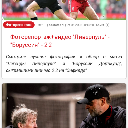
Фоторепортаж
👁 219 |
socrates71
| 29.03.2026 08:14:58 | Комм. (1)
Фоторепортаж+видео:"Ливерпуль" -
"Боруссия" - 2:2
Смотрите лучшие фотографии и обзор с матча
"Легенды Ливерпуля" и "Боруссии Дортмунд",
сыгравшими вничью 2:2 на "Энфилде".