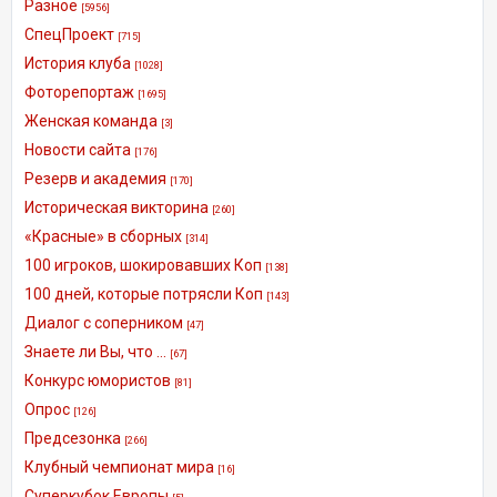
Разное
[5956]
СпецПроект
[715]
История клуба
[1028]
Фоторепортаж
[1695]
Женская команда
[3]
Новости сайта
[176]
Резерв и академия
[170]
Историческая викторина
[260]
«Красные» в сборных
[314]
100 игроков, шокировавших Коп
[138]
100 дней, которые потрясли Коп
[143]
Диалог с соперником
[47]
Знаете ли Вы, что ...
[67]
Конкурс юмористов
[81]
Опрос
[126]
Предсезонка
[266]
Клубный чемпионат мира
[16]
Суперкубок Европы