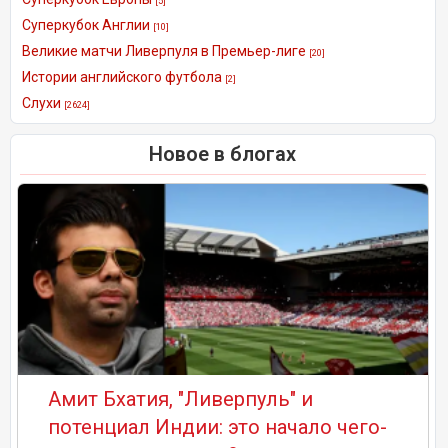
[5]
Суперкубок Англии
[10]
Великие матчи Ливерпуля в Премьер-лиге
[20]
Истории английского футбола
[2]
Слухи
[2624]
Новое в блогах
Амит Бхатия, "Ливерпуль" и
потенциал Индии: это начало чего-