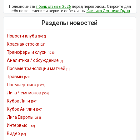
Полезно знать
т банк отзывы 2026
перед переводом.. Откройте для
себя наше лечение и верните себе жизнь.
Клиника Эстетика Групп
.
Разделы новостей
Новости клуба
[3936]
Красная строка
[21]
Трансферы и слухи
[1040]
Аналитика / обсуждение
[2]
Прямые трансляции матчей
[1]
Травмы
[559]
Премьер-лига
[2926]
Лига Чемпионов
[566]
Кубок Лиги
[291]
Кубок Англии
[297]
Лига Европы
[285]
Интервью
[167]
Видео
[55]