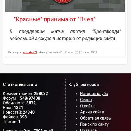
"Красные" принимают "Пчел"
В преддверии матча против "Брентфорда"
небольшой экскурс в историю от редакции сайта.
Категория:
socrates71
| Автор: socrates71 | Комм.: (0) | Просм.: 1903
Статистика сайта
Клуб прогнозов
Комментариев:
258032
История клуба
Форум:
1548/97408
Сезон
Обои/Фото:
3872
О сайте
Блог:
1321
Архив сайта
Новостей:
24340
Файлов:
398
Обратная связь
Тестов:
1
Поиск по сайту
Правила