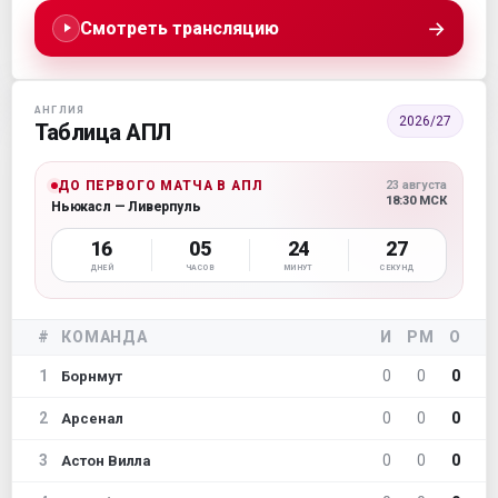
→
Смотреть трансляцию
АНГЛИЯ
2026/27
Таблица АПЛ
ДО ПЕРВОГО МАТЧА В АПЛ
23 августа
18:30 МСК
Ньюкасл — Ливерпуль
16
05
24
25
ДНЕЙ
ЧАСОВ
МИНУТ
СЕКУНД
#
КОМАНДА
И
РМ
О
1
0
0
0
Борнмут
2
0
0
0
Арсенал
3
0
0
0
Астон Вилла