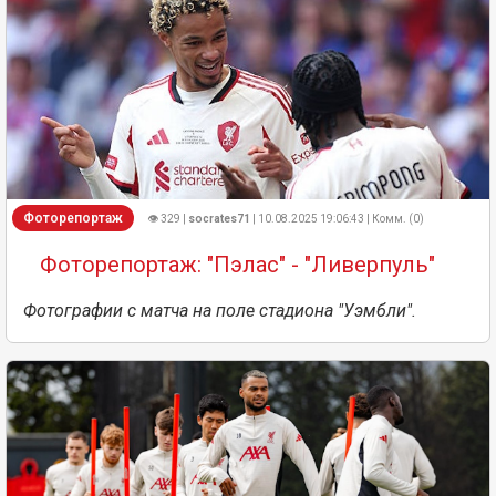
Фоторепортаж
👁 329 |
socrates71
| 10.08.2025 19:06:43 | Комм. (0)
Фоторепортаж: "Пэлас" - "Ливерпуль"
Фотографии с матча на поле стадиона "Уэмбли".