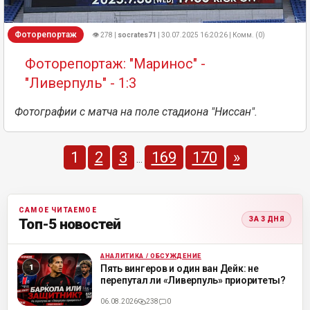
Фоторепортаж
👁 278 |
socrates71
| 30.07.2025 16:20:26 | Комм. (0)
Фоторепортаж: "Маринос" -
"Ливерпуль" - 1:3
Фотографии с матча на поле стадиона "Ниссан".
1
2
3
169
170
»
...
САМОЕ ЧИТАЕМОЕ
ЗА 3 ДНЯ
Топ-5 новостей
АНАЛИТИКА / ОБСУЖДЕНИЕ
ML
Пять вингеров и один ван Дейк: не
перепутал ли «Ливерпуль» приоритеты?
06.08.2026
238
0