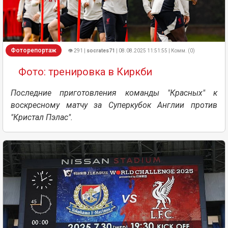
Фоторепортаж
👁 291 |
socrates71
| 08.08.2025 11:51:55 | Комм. (0)
Фото: тренировка в Киркби
Последние приготовления команды "Красных" к
воскресному матчу за Суперкубок Англии против
"Кристал Пэлас".