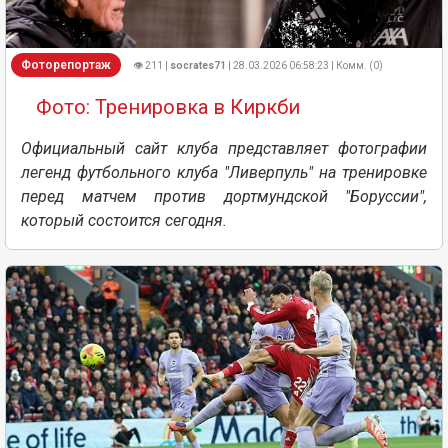
Фоторепортаж
👁 211 |
socrates71
| 28.03.2026 06:58:23 | Комм. (0)
Фото: Тренировка в Киркби
Официальный сайт клуба представляет фотографии
легенд футбольного клуба "Ливерпуль" на тренировке
перед матчем против дортмундской "Боруссии",
который состоится сегодня.