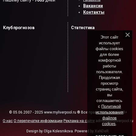
Нашему сайту -
7003
дней
Вакансии
Контакты
Клуб прогнозов
Статистика
Этот сайт
использует
файлы cookies
для более
комфортной
работы
пользователя.
Продолжая
просмотр
страниц сайта,
вы
соглашаетесь
с
Политикой
использования
© 05.06.2007 - 2025 www.myliverpool.ru ® Все права защищены. 18+
файлов
О нас
О перепечатке информации
Реклама на сайте
admin@myliverpool.ru
cookies
.
Design by Olga Kolesnikova. Powered by XaNDeR.