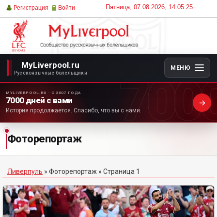
Пятница, 07.08.2026, 14:05:25
Регистрация
Войти
MyLiverpool.ru
МЕНЮ
700
Русскоязычные болельщики
MYLIVERPOOL.RU · С 2007 ГОДА
7000 дней с вами
История продолжается. Спасибо, что вы с нами.
Фоторепортаж
Ливерпуль
»
Фоторепортаж
» Страница 1