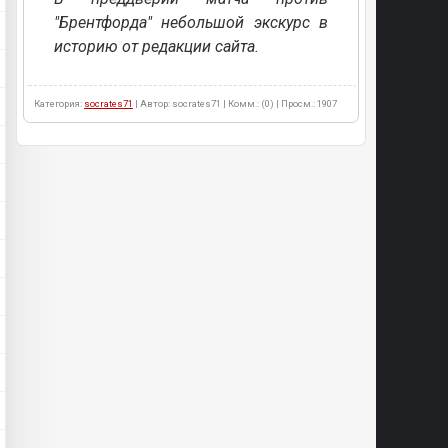
"Брентфорда" небольшой экскурс в
историю от редакции сайта.
Категория:
socrates71
| Автор: socrates71 | Комм.: (0) | Просм.: 1907