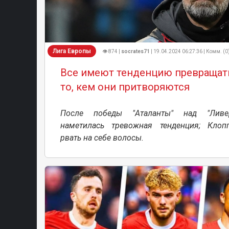
Лига Европы
👁 874 |
socrates71
| 19.04.2024 06:27:36 | Комм. (0
Все имеют тенденцию превращат
то, кем они притворяются
После победы "Аталанты" над "Ливер
наметилась тревожная тенденция; Клоп
рвать на себе волосы.