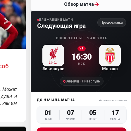
→
Обзор матча
БЛИЖАЙШИЙ МАТЧ
Предсезонка
Следующая игра
ВОСКРЕСЕНЬЕ · 9 АВГУСТА
VS
16:30
)
МСК
соб
Ливерпуль
Монако
Энфилд · Ливерпуль
а. Может
 души и
ДО НАЧАЛА МАТЧА
Обновляется автоматически
, как им
01
07
05
16
ДНЕЙ
ЧАСОВ
МИНУТ
СЕКУНД