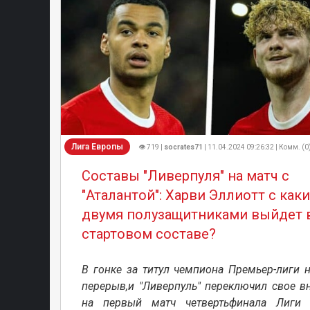
Лига Европы
👁 719 |
socrates71
| 11.04.2024 09:26:32 | Комм. (0
Составы "Ливерпуля" на матч с
"Аталантой": Харви Эллиотт с как
двумя полузащитниками выйдет 
стартовом составе?
В гонке за титул чемпиона Премьер-лиги 
перерыв,и "Ливерпуль" переключил свое в
на первый матч четвертьфинала Лиги