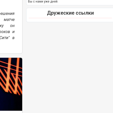
Вы с нами уже дней.
Дружеские ссылки
решения
в матче
ьку он
роков и
Сити" в