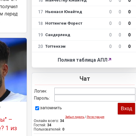
16
0
0
0
Манчестер Юнайтед
получил
17
0
0
0
Ньюкасл Юнайтед
м перед
.
18
0
0
0
Ноттингем Форест
19
0
0
0
Сандерленд
20
0
0
0
Тоттенхэм
Полная таблица АПЛ
↗
Чат
Логин:
Пароль:
)
запомнить
Забыл пароль
|
Регистрация
ы" –
Онлайн всего:
34
Гостей:
34
? 1 из
Пользователей:
0