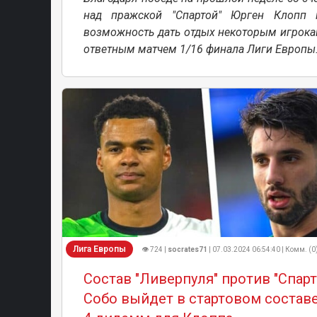
над пражской "Спартой" Юрген Клопп 
возможность дать отдых некоторым игрока
ответным матчем 1/16 финала Лиги Европы
Лига Европы
👁 724 |
socrates71
| 07.03.2024 06:54:40 | Комм. (0
Состав "Ливерпуля" против "Спарт
Собо выйдет в стартовом составе