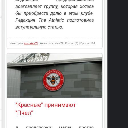
возглавляет группу, которая хотела
бы приобрести долю в этом клубе.
Редакция The Athletic подготовила
вступительную статью.
Категория:
socrates71
| Автор: socrates71 | Комм.: (0) | Просм.: 184
"Красные" принимают
"Пчел"
В преддверии матча против