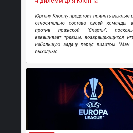
4 дилемм для Клоппа
Юргену Клоппу предстоит принять важные 
относительно состава своей команды 
против пражской "Спарты", поскол
взвешивает травмы, возвращающихся иг
небольшую задачу перед визитом "Ман 
выходные.