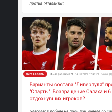
против "Аталанты".
Лига Европы
👁 744 |
socrates71
| 14.03.2024 12:45:39 | Комм. (0
Варианты состава "Ливерпуля" пр
"Спарты". Возвращение Салаха и 6
отдохнувших игроков?
Благодаря победе на прошлой неделе со сч