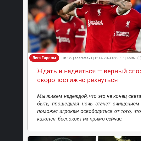
Лига Европы
👁 579 |
socrates71
| 12.04.2024 08:20:18 | Комм. (0
Ждать и надеяться — верный спо
скоропостижно рехнуться
Мы живем надеждой, что это не конец свет
быть, прошедшая ночь станет очищением
поможет игрокам освободиться от того, что
кажется, беспокоит их прямо сейчас.