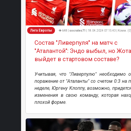
Лига Европы
👁 648 |
socrates71
| 18.04.2024 07:15:43 | Комм. (0
Состав "Ливерпуля" на матч с
"Аталантой": Эндо выбыл, но Жот
выйдет в стартовом составе?
Учитывая, что "Ливерпулю" необходимо о
поражение от "Аталанты" со счетом 0:3 на
неделе, Юргену Клоппу, возможно, придетс
изменения в свою команду, которая нахо
плохой форме.