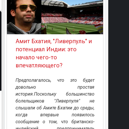
Амит Бхатия, "Ливерпуль" и
потенциал Индии: это
начало чего-то
впечатляющего?
Предполагалось, что это будет
довольно простая
история.Поскольку большинство
болельщиков "Ливерпуля" не
слышали об Амите Бхатии до среды,
когда впервые появилось
сообщение о том, что британско-
индийский предприниматель