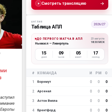
→
Смотреть трансляцию
АНГЛИЯ
2026/27
Таблица АПЛ
ДО ПЕРВОГО МАТЧА В АПЛ
23 августа
18:30 МСК
Ньюкасл — Ливерпуль
15
09
05
16
)
ДНЕЙ
ЧАСОВ
МИНУТ
СЕКУНД
ими
#
КОМАНДА
И
РМ
О
в
1
0
0
0
Борнмут
2
0
0
0
Арсенал
наступил
3
0
0
0
Астон Вилла
нимание
 Европы
4
0
0
0
Брентфорд