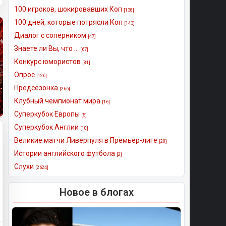
100 игроков, шокировавших Коп
[138]
100 дней, которые потрясли Коп
[143]
Диалог с соперником
[47]
Знаете ли Вы, что ...
[67]
Конкурс юмористов
[81]
Опрос
[126]
Предсезонка
[266]
Клубный чемпионат мира
[16]
Суперкубок Европы
[5]
Суперкубок Англии
[10]
Великие матчи Ливерпуля в Премьер-лиге
[20]
Истории английского футбола
[2]
Слухи
[2624]
Новое в блогах