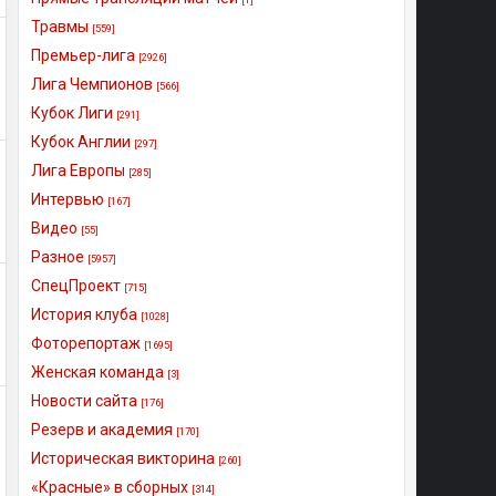
Травмы
[559]
Премьер-лига
[2926]
Лига Чемпионов
[566]
Кубок Лиги
[291]
Кубок Англии
[297]
Лига Европы
[285]
Интервью
[167]
Видео
[55]
Разное
[5957]
СпецПроект
[715]
История клуба
[1028]
Фоторепортаж
[1695]
Женская команда
[3]
Новости сайта
[176]
Резерв и академия
[170]
Историческая викторина
[260]
«Красные» в сборных
[314]