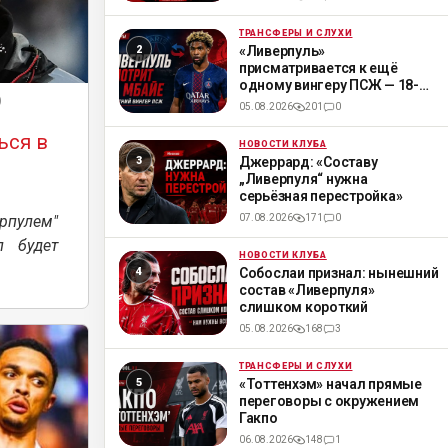
ТРАНСФЕРЫ И СЛУХИ
ML
«Ливерпуль»
присматривается к ещё
одному вингеру ПСЖ — 18-
летнему Мбайе
)
05.08.2026
201
0
ься в
НОВОСТИ КЛУБА
ML
Джеррард: «Составу
„Ливерпуля“ нужна
серьёзная перестройка»
пулем"
07.08.2026
171
0
п будет
НОВОСТИ КЛУБА
ML
Собослаи признал: нынешний
состав «Ливерпуля»
слишком короткий
05.08.2026
168
3
ТРАНСФЕРЫ И СЛУХИ
ML
«Тоттенхэм» начал прямые
переговоры с окружением
Гакпо
06.08.2026
148
1