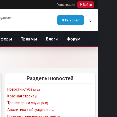
Регистрация
Войти
ерпуля».
Telegram
сферы
Травмы
Блоги
Форум
Разделы новостей
Новости клуба
[3937]
Красная строка
[21]
Трансферы и слухи
[1042]
Аналитика / обсуждение
[4]
Прямые трансляции матчей
[1]