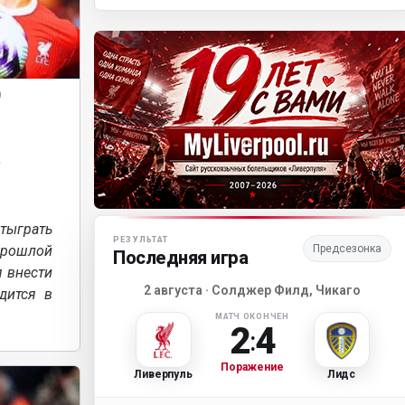
)
а
Матч-центр «Ливерпуля»
тыграть
РЕЗУЛЬТАТ
 прошлой
Предсезонка
Последняя игра
я внести
2 августа · Солджер Филд, Чикаго
дится в
МАТЧ ОКОНЧЕН
2
4
:
Поражение
Ливерпуль
Лидс