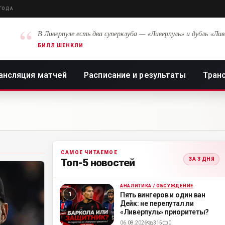
 ГОДА
“
В Ливерпуле есть два суперклуба — «Ливерпуль» и дубль «Лив
БИЛЛ ШЕНКЛИ
ансляция матчей
Расписание и результаты
Тран
САМОЕ ЧИТАЕМОЕ
ЗА 3 ДНЯ
Топ-5 новостей
АНАЛИТИКА / ОБСУЖДЕНИЕ
ML
Пять вингеров и один ван
Дейк: не перепутал ли
«Ливерпуль» приоритеты?
06.08.2026
315
0