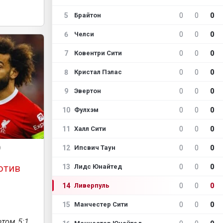
5
0
0
0
Брайтон
6
0
0
0
Челси
7
0
0
0
Ковентри Сити
8
0
0
0
Кристал Пэлас
9
0
0
0
Эвертон
10
0
0
0
Фулхэм
11
0
0
0
Халл Сити
12
0
0
0
Ипсвич Таун
)
отив
13
0
0
0
Лидс Юнайтед
14
0
0
0
Ливерпуль
15
0
0
0
Манчестер Сити
етом 5:1