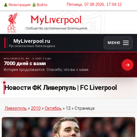
Пятница, 07.08.2026, 17:04:12
Регистрация
Войти
MyLiverpool.ru
МЕНЮ
700
Русскоязычные болельщики
MYLIVERPOOL.RU · С 2007 ГОДА
7000 дней с вами
История продолжается. Спасибо, что вы с нами.
Новости ФК Ливерпуль | FC Liverpool
Ливерпуль
»
2010
»
Октябрь
»
12
» Страница