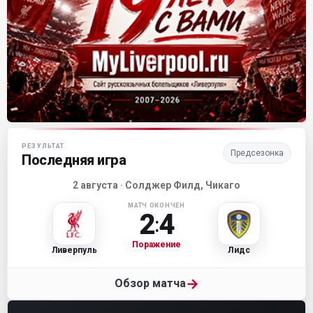
Матч-центр «Ливерпуля»
РЕЗУЛЬТАТ
Предсезонка
Последняя игра
2 августа · Солджер Филд, Чикаго
МАТЧ ОКОНЧЕН
2
4
:
Поражение
Ливерпуль
Лидс
→
Обзор матча