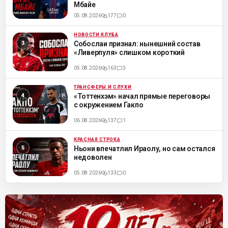
Мбайе
05.08.2026
177
0
НОВОСТИ КЛУБА
ML
Собослаи признал: нынешний состав
«Ливерпуля» слишком короткий
05.08.2026
163
3
ТРАНСФЕРЫ И СЛУХИ
ML
«Тоттенхэм» начал прямые переговоры
с окружением Гакпо
06.08.2026
137
1
КРАСНАЯ СТРОКА
ML
Ньони впечатлил Ираолу, но сам остался
недоволен
05.08.2026
133
0