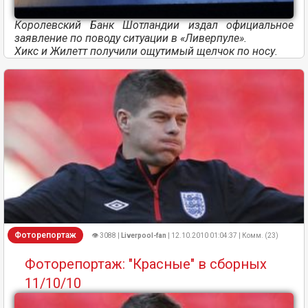
Королевский Банк Шотландии издал официальное
заявление по поводу ситуации в «Ливерпуле».
Хикс и Жилетт получили ощутимый щелчок по носу.
Фоторепортаж
👁 3088 |
Liverpool-fan
| 12.10.2010 01:04:37 | Комм. (23)
Фоторепортаж: "Красные" в сборных
11/10/10