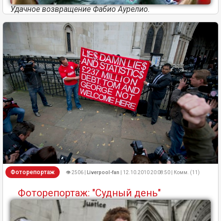
Удачное возвращение Фабио Аурелио.
Фоторепортаж
👁 2506 |
Liverpool-fan
| 12.10.2010 20:08:50 | Комм. (11)
Фоторепортаж: "Судный день"