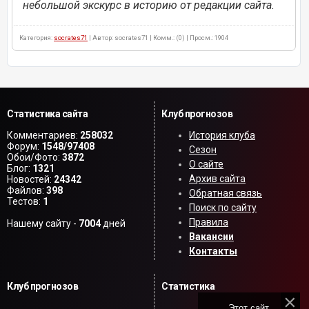
небольшой экскурс в историю от редакции сайта.
Категория:
socrates71
| Автор: socrates71 | Комм.: (0) | Просм.: 1904
Статистика сайта
Клуб прогнозов
Комментариев:
258032
История клуба
Форум:
1548/97408
Сезон
Обои/Фото:
3872
О сайте
Блог:
1321
Архив сайта
Новостей:
24342
Файлов:
398
Обратная связь
Тестов:
1
Поиск по сайту
Правила
Нашему сайту -
7004
дней
Вакансии
Контакты
Клуб прогнозов
Статистика
Этот сайт