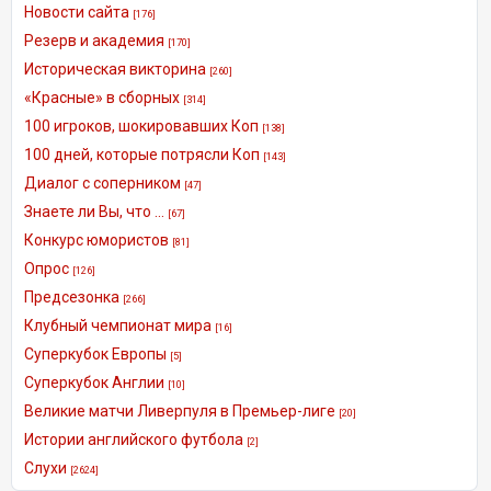
Новости сайта
[176]
Резерв и академия
[170]
Историческая викторина
[260]
«Красные» в сборных
[314]
100 игроков, шокировавших Коп
[138]
100 дней, которые потрясли Коп
[143]
Диалог с соперником
[47]
Знаете ли Вы, что ...
[67]
Конкурс юмористов
[81]
Опрос
[126]
Предсезонка
[266]
Клубный чемпионат мира
[16]
Суперкубок Европы
[5]
Суперкубок Англии
[10]
Великие матчи Ливерпуля в Премьер-лиге
[20]
Истории английского футбола
[2]
Слухи
[2624]