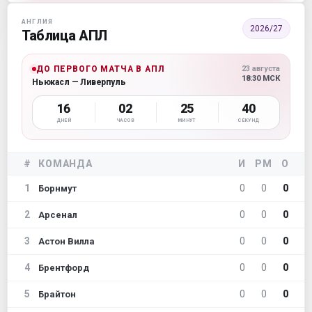
АНГЛИЯ
2026/27
Таблица АПЛ
ДО ПЕРВОГО МАТЧА В АПЛ
23 августа
18:30 МСК
Ньюкасл — Ливерпуль
16
02
25
38
ДНЕЙ
ЧАСОВ
МИНУТ
СЕКУНД
#
КОМАНДА
И
РМ
О
1
0
0
0
Борнмут
2
0
0
0
Арсенал
3
0
0
0
Астон Вилла
4
0
0
0
Брентфорд
5
0
0
0
Брайтон