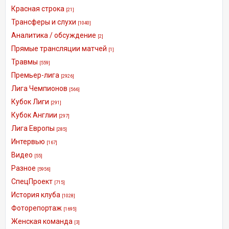
Красная строка
[21]
Трансферы и слухи
[1040]
Аналитика / обсуждение
[2]
Прямые трансляции матчей
[1]
Травмы
[559]
Премьер-лига
[2926]
Лига Чемпионов
[566]
Кубок Лиги
[291]
Кубок Англии
[297]
Лига Европы
[285]
Интервью
[167]
Видео
[55]
Разное
[5956]
СпецПроект
[715]
История клуба
[1028]
Фоторепортаж
[1695]
Женская команда
[3]