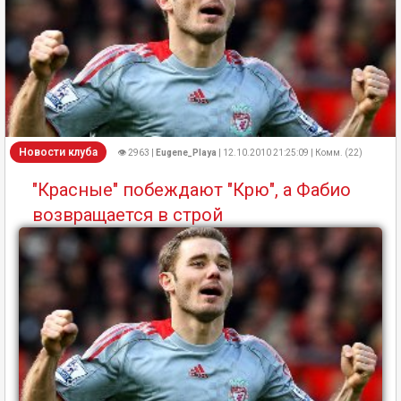
Новости клуба
👁 2963 |
Eugene_Playa
| 12.10.2010 21:25:09 | Комм. (22)
"Красные" побеждают "Крю", а Фабио
возвращается в строй