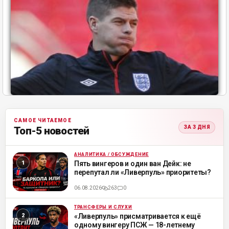
САМОЕ ЧИТАЕМОЕ
ЗА 3 ДНЯ
Топ-5 новостей
АНАЛИТИКА / ОБСУЖДЕНИЕ
ML
Пять вингеров и один ван Дейк: не
перепутал ли «Ливерпуль» приоритеты?
06.08.2026
263
0
ТРАНСФЕРЫ И СЛУХИ
ML
«Ливерпуль» присматривается к ещё
одному вингеру ПСЖ — 18-летнему