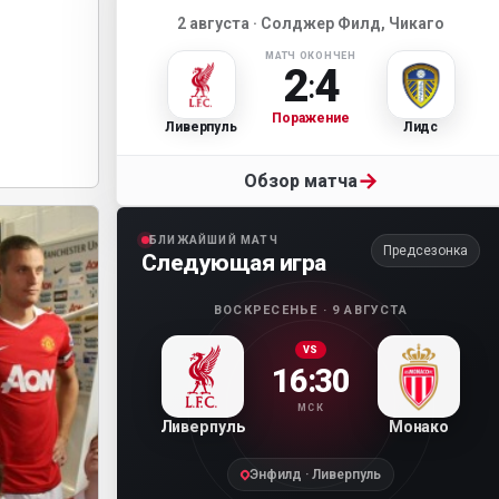
2 августа · Солджер Филд, Чикаго
МАТЧ ОКОНЧЕН
2
4
:
Поражение
Ливерпуль
Лидс
→
Обзор матча
БЛИЖАЙШИЙ МАТЧ
Предсезонка
Следующая игра
ВОСКРЕСЕНЬЕ · 9 АВГУСТА
VS
16:30
МСК
Ливерпуль
Монако
Энфилд · Ливерпуль