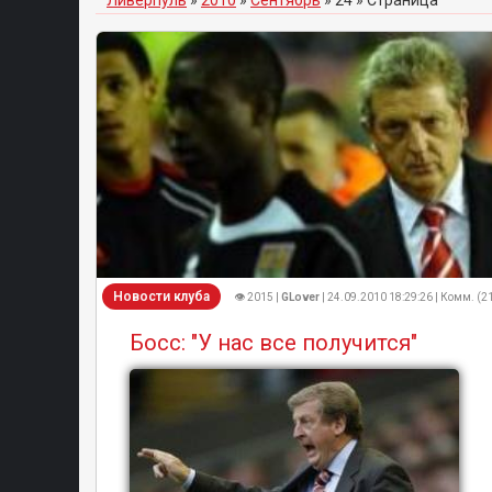
Ливерпуль
»
2010
»
Сентябрь
»
24
» Страница
Новости клуба
👁 2015 |
GLover
| 24.09.2010 18:29:26 | Комм. (2
Босс: "У нас все получится"