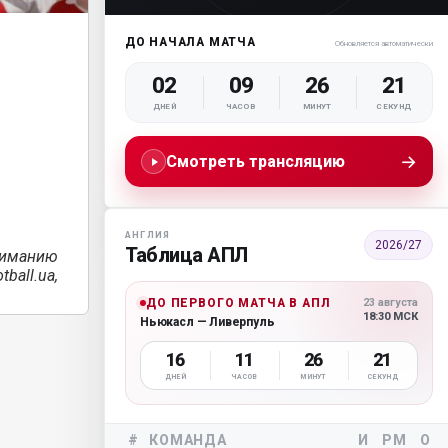
ДО НАЧАЛА МАТЧА
Обновляется автоматически
02
09
26
19
ДНЕЙ
ЧАСОВ
МИНУТ
СЕКУНД
→
Смотреть трансляцию
АНГЛИЯ
2026/27
Таблица АПЛ
ниманию
ball.ua,
ДО ПЕРВОГО МАТЧА В АПЛ
23 августа
18:30 МСК
Ньюкасл — Ливерпуль
16
11
26
19
ДНЕЙ
ЧАСОВ
МИНУТ
СЕКУНД
#
КОМАНДА
И
РМ
О