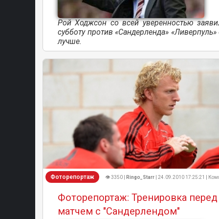
Рой Ходжсон со всей уверенностью заявил
субботу против «Сандерленда» «Ливерпуль»
лучше.
Фоторепортаж
👁 3350 |
Ringo_Starr
| 24.09.2010 17:25:21 | Ком
Фоторепортаж: Тренировка перед
матчем с "Сандерлендом"