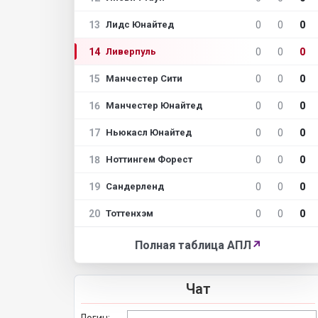
13
0
0
0
Лидс Юнайтед
14
0
0
0
Ливерпуль
15
0
0
0
Манчестер Сити
16
0
0
0
Манчестер Юнайтед
17
0
0
0
Ньюкасл Юнайтед
18
0
0
0
Ноттингем Форест
19
0
0
0
Сандерленд
20
0
0
0
Тоттенхэм
Полная таблица АПЛ
↗
Чат