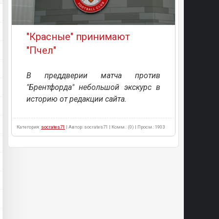
"Красные" принимают
"Пчел"
В преддверии матча против
"Брентфорда" небольшой экскурс в
историю от редакции сайта.
Категория:
socrates71
| Автор: socrates71 | Комм.: (0) | Просм.: 1903