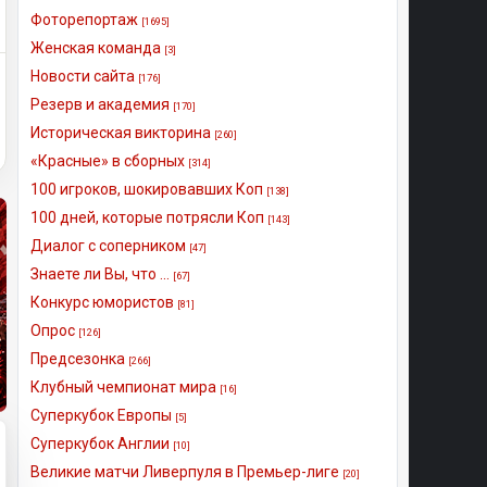
Фоторепортаж
[1695]
Женская команда
[3]
Новости сайта
[176]
Резерв и академия
[170]
Историческая викторина
[260]
«Красные» в сборных
[314]
100 игроков, шокировавших Коп
[138]
100 дней, которые потрясли Коп
[143]
Диалог с соперником
[47]
Знаете ли Вы, что ...
[67]
Конкурс юмористов
[81]
Опрос
[126]
Предсезонка
[266]
Клубный чемпионат мира
[16]
Суперкубок Европы
[5]
Суперкубок Англии
[10]
Великие матчи Ливерпуля в Премьер-лиге
[20]