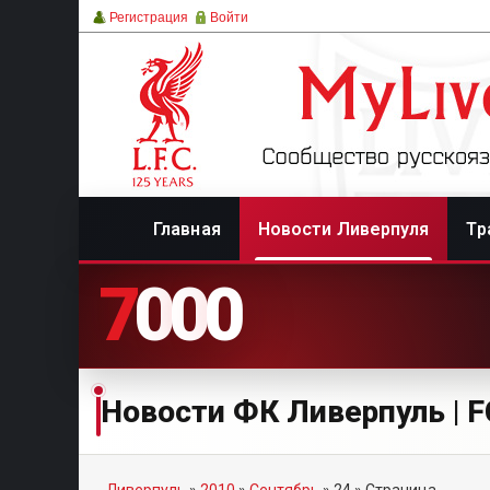
Регистрация
Войти
Главная
Новости Ливерпуля
Тр
7
0
0
0
Новости ФК Ливерпуль | FC