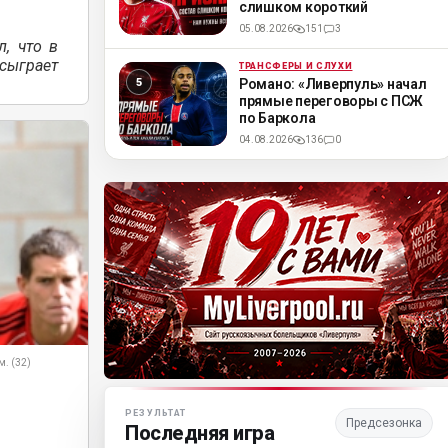
слишком короткий
05.08.2026
151
3
, что в
 сыграет
ТРАНСФЕРЫ И СЛУХИ
ML
Романо: «Ливерпуль» начал
прямые переговоры с ПСЖ
по Баркола
04.08.2026
136
0
м. (32)
Матч-центр «Ливерпуля»
РЕЗУЛЬТАТ
Предсезонка
Последняя игра