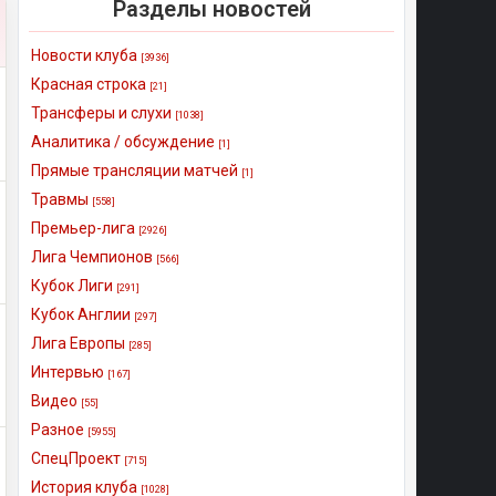
Разделы новостей
Новости клуба
[3936]
Красная строка
[21]
Трансферы и слухи
[1038]
Аналитика / обсуждение
[1]
Прямые трансляции матчей
[1]
Травмы
[558]
Премьер-лига
[2926]
Лига Чемпионов
[566]
Кубок Лиги
[291]
Кубок Англии
[297]
Лига Европы
[285]
Интервью
[167]
Видео
[55]
Разное
[5955]
СпецПроект
[715]
История клуба
[1028]