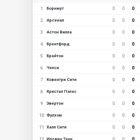
1
0
0
0
Борнмут
2
0
0
0
Арсенал
3
0
0
0
Астон Вилла
4
0
0
0
Брентфорд
5
0
0
0
Брайтон
6
0
0
0
Челси
7
0
0
0
Ковентри Сити
8
0
0
0
Кристал Пэлас
9
0
0
0
Эвертон
10
0
0
0
Фулхэм
11
0
0
0
Халл Сити
12
0
0
0
Ипсвич Таун