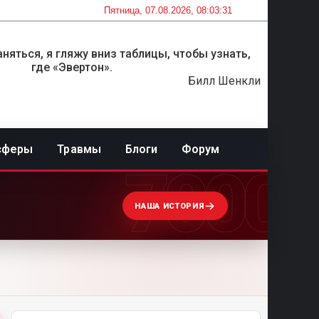
Пятница, 07.08.2026, 08:03:31
няться, я гляжу вниз таблицы, чтобы узнать,
где «Эвертон».
Билл Шенкли
сферы
Травмы
Блоги
Форум
7000
НАША ИСТОРИЯ