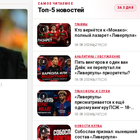
САМОЕ ЧИТАЕМОЕ
ЗА 3 ДНЯ
Топ-5 новостей
ТРАВМЫ
ML
Кто вернётся к «Монако»:
полный лазарет «Ливерпуля»
04.08.2026
219
0
АНАЛИТИКА / ОБСУЖДЕНИЕ
ML
Пять вингеров и один ван
Дейк: не перепутал ли
«Ливерпуль» приоритеты?
06.08.2026
175
0
1)
ТРАНСФЕРЫ И СЛУХИ
ML
«Ливерпуль»
присматривается к ещё
одному вингеру ПСЖ — 18-
летнему Мбайе
05.08.2026
167
0
НОВОСТИ КЛУБА
ML
Собослаи признал: нынешний
состав «Ливерпуля»