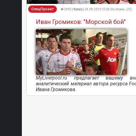
СпецПроект
👁 3493 |
Nataly
| 24.09.2010 15:05:36 | Комм. (25)
Иван Громиков: "Морской бой"
MyLiverpool.ru предлагает вашему в
аналитический материал автора ресурса Foot
Ивана Громикова.