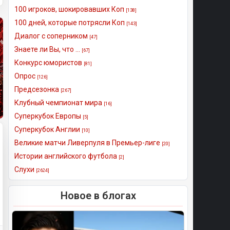
100 игроков, шокировавших Коп
[138]
100 дней, которые потрясли Коп
[143]
Диалог с соперником
[47]
Знаете ли Вы, что ...
[67]
Конкурс юмористов
[81]
Опрос
[126]
Предсезонка
[267]
Клубный чемпионат мира
[16]
Суперкубок Европы
[5]
Суперкубок Англии
[10]
Великие матчи Ливерпуля в Премьер-лиге
[20]
Истории английского футбола
[2]
Слухи
[2624]
Новое в блогах