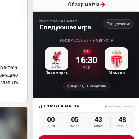
→
Обзор матча
БЛИЖАЙШИЙ МАТЧ
Предсезонка
Следующая игра
ВОСКРЕСЕНЬЕ · 9 АВГУСТА
VS
16:30
нитеса,
МСК
Ливерпуль
Монако
ормацию
главить
Энфилд · Ливерпуль
ДО НАЧАЛА МАТЧА
Обновляется автоматически
00
05
43
46
ДНЕЙ
ЧАСОВ
МИНУТ
СЕКУНД