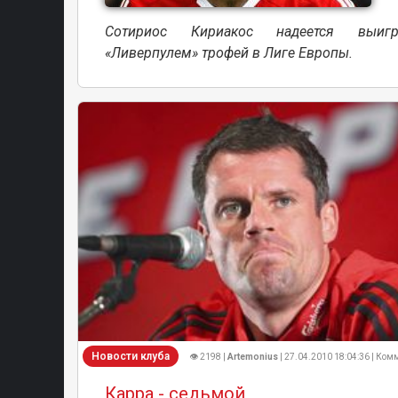
Сотириос Кириакос надеется выиг
«Ливерпулем» трофей в Лиге Европы.
Новости клуба
👁 2198 |
Artemonius
| 27.04.2010 18:04:36 | Комм
Карра - седьмой