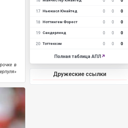
16
0
0
0
Манчестер Юнайтед
17
0
0
0
Ньюкасл Юнайтед
18
0
0
0
Ноттингем Форест
19
0
0
0
Сандерленд
20
0
0
0
Тоттенхэм
Полная таблица АПЛ
↗
рочке в
ерпуля»
Дружеские ссылки