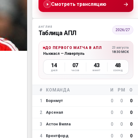
→
Смотреть трансляцию
АНГЛИЯ
2026/27
Таблица АПЛ
ДО ПЕРВОГО МАТЧА В АПЛ
23 августа
18:30 МСК
Ньюкасл — Ливерпуль
14
07
43
46
ДНЕЙ
ЧАСОВ
МИНУТ
СЕКУНД
#
КОМАНДА
И
РМ
О
1
0
0
0
Борнмут
2
0
0
0
Арсенал
3
0
0
0
Астон Вилла
4
0
0
0
Брентфорд