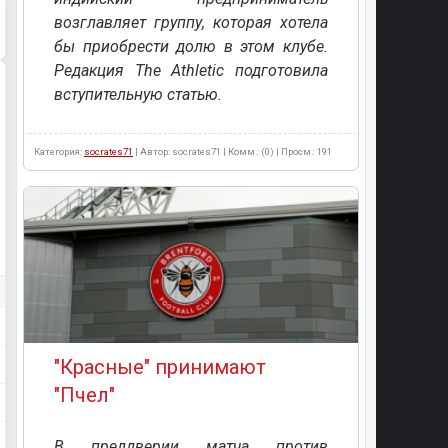
возглавляет группу, которая хотела
бы приобрести долю в этом клубе.
Редакция The Athletic подготовила
вступительную статью.
Категория:
socrates71
| Автор: socrates71 | Комм.: (0) | Просм.: 191
"Красные" принимают
"Пчел"
В преддверии матча против