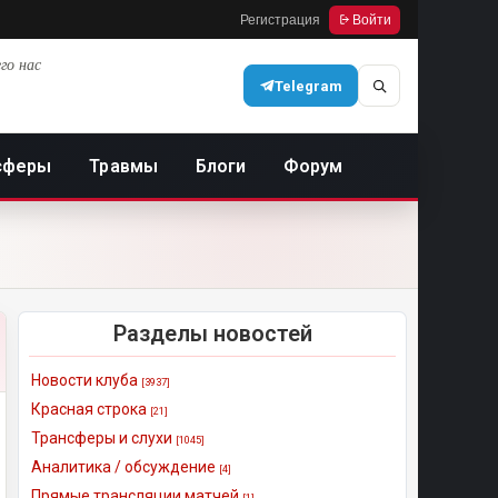
Регистрация
Войти
го нас
Telegram
сферы
Травмы
Блоги
Форум
Разделы новостей
Новости клуба
[3937]
Красная строка
[21]
Трансферы и слухи
[1045]
Аналитика / обсуждение
[4]
Прямые трансляции матчей
[1]