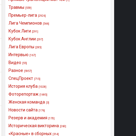
Травмы
[559]
Премьер-лига
[2926]
Лига Чемпионов
[566]
Кубок Лиги
[291]
Кубок Англии
[297]
Лига Европы
[285]
Интервью
[167]
Видео
[55]
Разное
[5957]
СпецПроект
[715]
История клуба
[1028]
Фоторепортаж
[1695]
Женская команда
[3]
Новости сайта
[176]
Резерв и академия
[170]
Историческая викторина
[260]
«Красные» в сборных
[314]