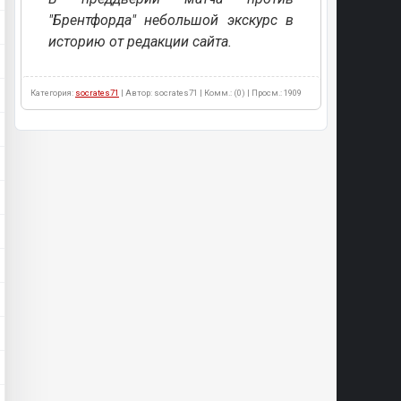
"Брентфорда" небольшой экскурс в
историю от редакции сайта.
Категория:
socrates71
| Автор: socrates71 | Комм.: (0) | Просм.: 1909