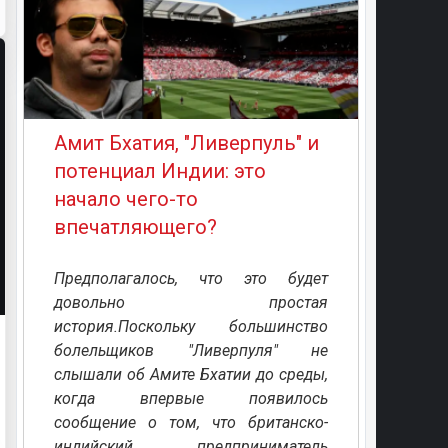
Амит Бхатия, "Ливерпуль" и
потенциал Индии: это
начало чего-то
впечатляющего?
Предполагалось, что это будет
довольно простая
история.Поскольку большинство
болельщиков "Ливерпуля" не
слышали об Амите Бхатии до среды,
когда впервые появилось
сообщение о том, что британско-
индийский предприниматель