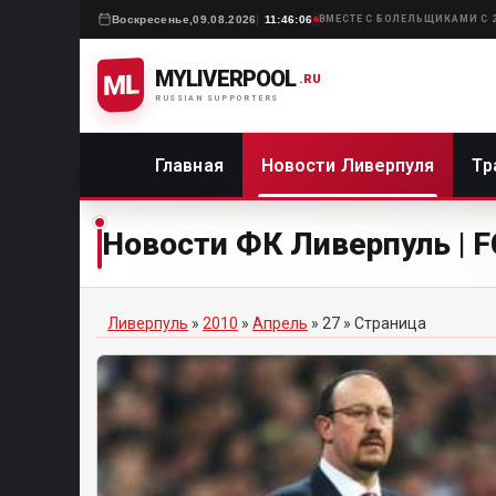
Воскресенье,
09.08.2026
11:46:06
ВМЕСТЕ С БОЛЕЛЬЩИКАМИ С 2
MYLIVERPOOL
ML
.RU
RUSSIAN SUPPORTERS
Главная
Новости Ливерпуля
Тр
Новости ФК Ливерпуль | FC
Ливерпуль
»
2010
»
Апрель
»
27
» Страница