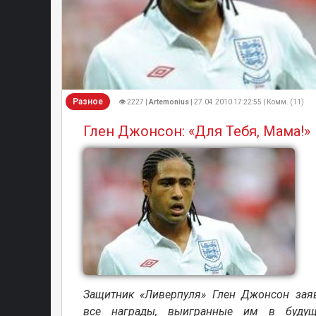
Разное
👁 2227 |
Artemonius
| 27.04.2010 17:22:55 | Комм. (11)
Глен Джонсон: «Для Тебя, Мама!»
Защитник «Ливерпуля» Глен Джонсон заяв
все награды, выигранные им в будущ