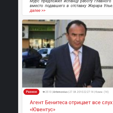
Мурс предложил испанцу работу главного 
вместо подавшего в отставку Жерара Улье
далее >>
Разное
👁 2513 |
Artemonius
| 27.04.2010 22:27:14 | Комм. (14)
Агент Бенитеса отрицает все слух
«Ювентус»