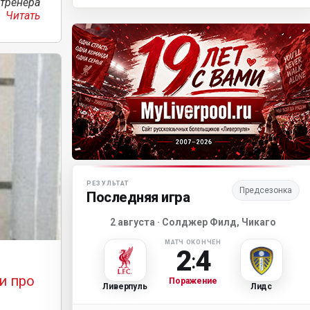
тренера
.
Читать
Матч-центр «Ливерпуля»
РЕЗУЛЬТАТ
Предсезонка
Последняя игра
2 августа · Солджер Филд, Чикаго
МАТЧ ОКОНЧЕН
2
4
:
и про
Поражение
Ливерпуль
Лидс