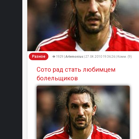
Разное
👁 1929 |
Artemonius
| 27.04.2010 19:36:26 | Комм. (9)
Сото рад стать любимцем
болельщиков