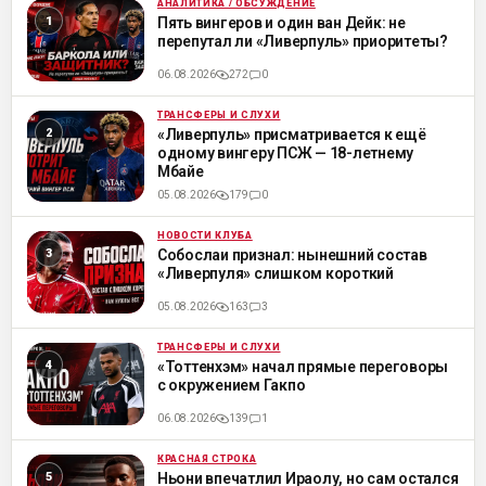
АНАЛИТИКА / ОБСУЖДЕНИЕ
ML
Пять вингеров и один ван Дейк: не
перепутал ли «Ливерпуль» приоритеты?
06.08.2026
272
0
ТРАНСФЕРЫ И СЛУХИ
ML
«Ливерпуль» присматривается к ещё
одному вингеру ПСЖ — 18-летнему
Мбайе
05.08.2026
179
0
НОВОСТИ КЛУБА
ML
Собослаи признал: нынешний состав
«Ливерпуля» слишком короткий
05.08.2026
163
3
ТРАНСФЕРЫ И СЛУХИ
ML
«Тоттенхэм» начал прямые переговоры
с окружением Гакпо
06.08.2026
139
1
КРАСНАЯ СТРОКА
ML
Ньони впечатлил Ираолу, но сам остался