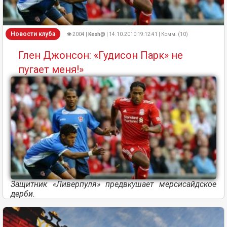
Новости клуба
👁 2004 |
Kesh@
| 14.10.2010 19:12:41 | Комм. (10)
Глен Джонсон: «Гудисон Парк» не
пугает меня!»
Защитник «Ливерпуля» предвкушает мерсисайдское
дерби.