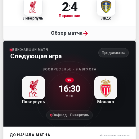
2
4
:
Поражение
Ливерпуль
Лидс
→
Обзор матча
БЛИЖАЙШИЙ МАТЧ
Предсезонка
Следующая игра
ВОСКРЕСЕНЬЕ · 9 АВГУСТА
VS
16:30
МСК
Ливерпуль
Монако
Энфилд · Ливерпуль
ДО НАЧАЛА МАТЧА
Обновляется автоматически