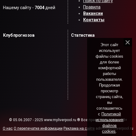
Поиск по сайту
Правила
Нашему сайту -
7004
дней
Вакансии
Контакты
Клуб прогнозов
Статистика
Этот сайт
использует
файлы cookies
для более
комфортной
работы
пользователя.
Продолжая
просмотр
страниц сайта,
вы
соглашаетесь
с
Политикой
использования
© 05.06.2007 - 2025 www.myliverpool.ru ® Все права защищены. 18+
файлов
О нас
О перепечатке информации
Реклама на сайте
admin@myliverpool.ru
cookies
.