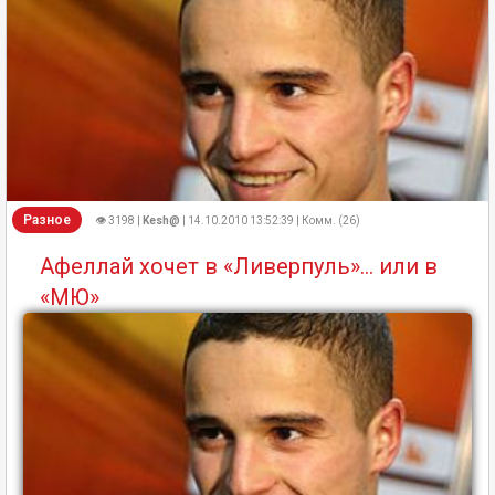
Разное
👁 3198 |
Kesh@
| 14.10.2010 13:52:39 | Комм. (26)
Афеллай хочет в «Ливерпуль»... или в
«МЮ»