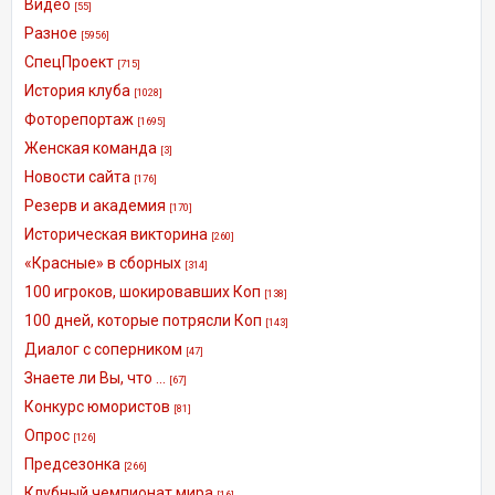
Видео
[55]
Разное
[5956]
СпецПроект
[715]
История клуба
[1028]
Фоторепортаж
[1695]
Женская команда
[3]
Новости сайта
[176]
Резерв и академия
[170]
Историческая викторина
[260]
«Красные» в сборных
[314]
100 игроков, шокировавших Коп
[138]
100 дней, которые потрясли Коп
[143]
Диалог с соперником
[47]
Знаете ли Вы, что ...
[67]
Конкурс юмористов
[81]
Опрос
[126]
Предсезонка
[266]
Клубный чемпионат мира
[16]