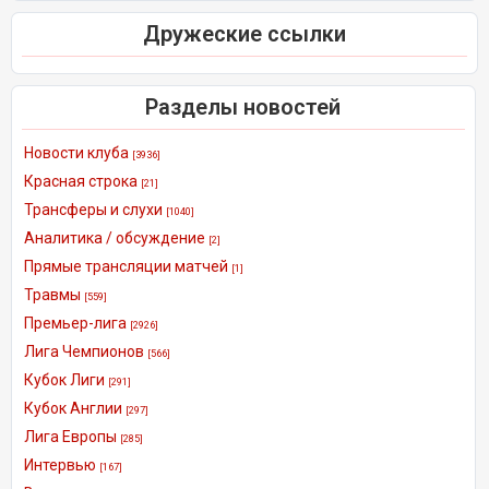
Дружеские ссылки
Разделы новостей
Новости клуба
[3936]
Красная строка
[21]
Трансферы и слухи
[1040]
Аналитика / обсуждение
[2]
Прямые трансляции матчей
[1]
Травмы
[559]
Премьер-лига
[2926]
Лига Чемпионов
[566]
Кубок Лиги
[291]
Кубок Англии
[297]
Лига Европы
[285]
Интервью
[167]