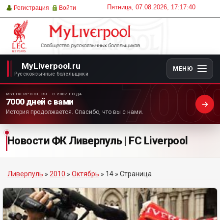
Пятница, 07.08.2026, 17:17:40
Регистрация
Войти
MyLiverpool.ru
МЕНЮ
700
Русскоязычные болельщики
MYLIVERPOOL.RU · С 2007 ГОДА
7000 дней с вами
История продолжается. Спасибо, что вы с нами.
Новости ФК Ливерпуль | FC Liverpool
Ливерпуль
»
2010
»
Октябрь
»
14
» Страница