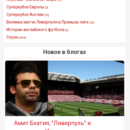
Суперкубок Европы
[5]
Суперкубок Англии
[10]
Великие матчи Ливерпуля в Премьер-лиге
[20]
Истории английского футбола
[2]
Слухи
[2624]
Новое в блогах
Амит Бхатия, "Ливерпуль" и