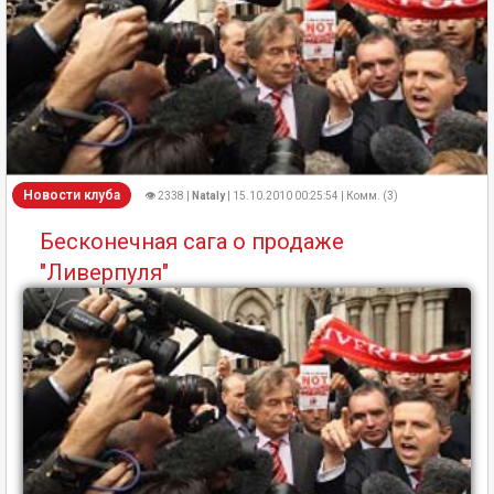
Новости клуба
👁 2338 |
Nataly
| 15.10.2010 00:25:54 | Комм. (3)
Бесконечная сага о продаже
"Ливерпуля"