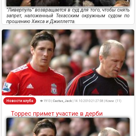
"Ливерпуль" возвращается в суд для того, чтобы снять
запрет, наложенный Техасским окружным судом по
прошению Хикса и Джиллетта.
Новости клуба
👁 1913 |
Cactus_Jack
| 14.10.2010 21:27:58 | Комм. (11)
Торрес примет участие в дерби