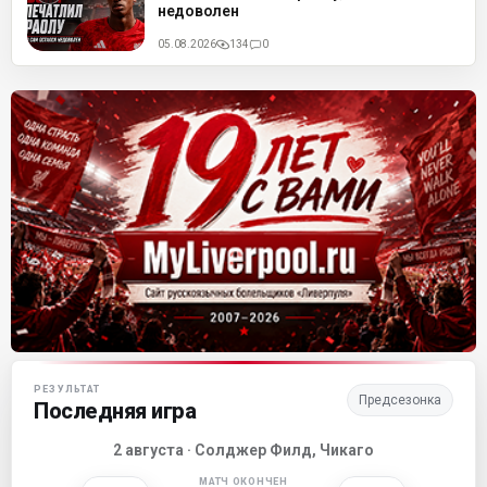
недоволен
05.08.2026
134
0
Матч-центр «Ливерпуля»
РЕЗУЛЬТАТ
Предсезонка
Последняя игра
2 августа · Солджер Филд, Чикаго
МАТЧ ОКОНЧЕН