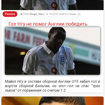
Разное
👁 1593 |
Ringo_Starr
| 14.10.2010 14:49:22 | Комм. (2)
Гол Нгу не помог Англии победить
Майкл Нгу в составе сборной Англии U19 забил гол в
ворота сборной Бельгии, но этот гол не спас “трех
львов” от поражения со счетом 1:2.