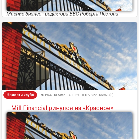
Мнение бизнес - редактора ВВС Роберта Пестона
Новости клуба
👁 1946 |
GLover
| 14.10.2010 16:26:22 | Комм. (5)
Mill Financial ринулся на «Красное»