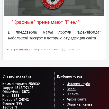
"Красные" принимают "Пчел"
В преддверии матча против "Брентфорда"
небольшой экскурс в историю от редакции сайта.
Категория:
socrates71
| Автор: socrates71 | Комм.: (0) | Просм.: 1904
Статистика сайта
Клуб прогнозов
Комментариев:
258032
История клуба
Форум:
1548/97408
Сезон
Обои/Фото:
3872
О сайте
Блог:
1321
Архив сайта
Новостей:
24342
Файлов:
398
Обратная связь
Тестов:
1