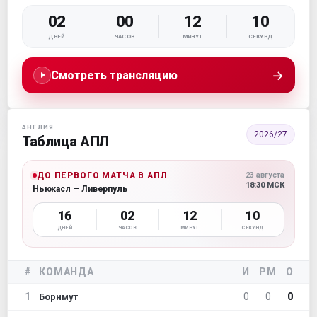
02
00
12
08
ДНЕЙ
ЧАСОВ
МИНУТ
СЕКУНД
→
Смотреть трансляцию
АНГЛИЯ
2026/27
Таблица АПЛ
ДО ПЕРВОГО МАТЧА В АПЛ
23 августа
18:30 МСК
Ньюкасл — Ливерпуль
16
02
12
08
ДНЕЙ
ЧАСОВ
МИНУТ
СЕКУНД
#
КОМАНДА
И
РМ
О
1
0
0
0
Борнмут