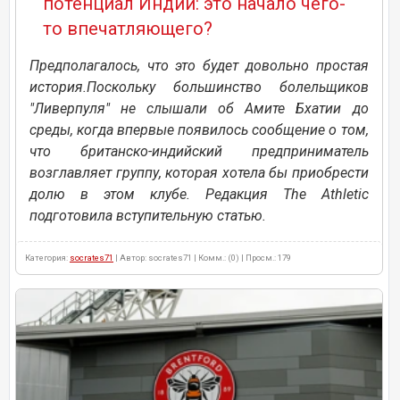
потенциал Индии: это начало чего-
то впечатляющего?
Предполагалось, что это будет довольно простая
история.Поскольку большинство болельщиков
"Ливерпуля" не слышали об Амите Бхатии до
среды, когда впервые появилось сообщение о том,
что британско-индийский предприниматель
возглавляет группу, которая хотела бы приобрести
долю в этом клубе. Редакция The Athletic
подготовила вступительную статью.
Категория:
socrates71
| Автор: socrates71 | Комм.: (0) | Просм.: 179