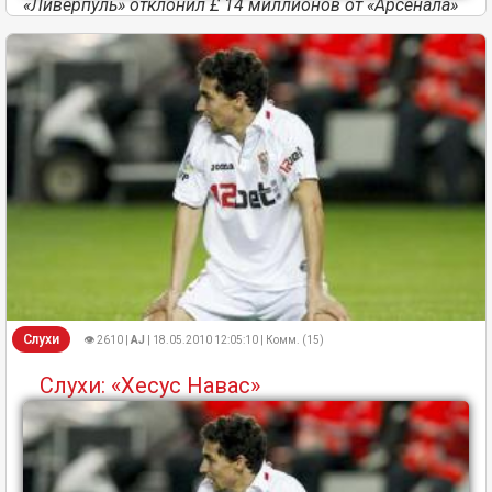
«Ливерпуль» отклонил £ 14 миллионов от «Арсенала»
Слухи
👁 2610 |
AJ
| 18.05.2010 12:05:10 | Комм. (15)
Слухи: «Хесус Навас»