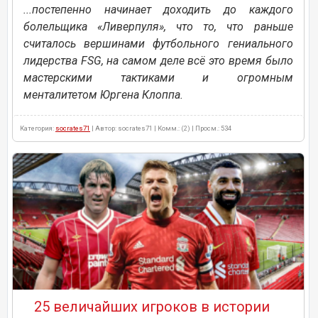
...постепенно начинает доходить до каждого
болельщика «Ливерпуля», что то, что раньше
считалось вершинами футбольного гениального
лидерства FSG, на самом деле всё это время было
мастерскими тактиками и огромным
менталитетом Юргена Клоппа.
Категория:
socrates71
| Автор: socrates71 | Комм.: (2) | Просм.: 534
25 величайших игроков в истории