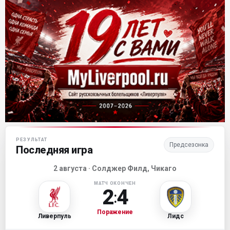
Матч-центр «Ливерпуля»
РЕЗУЛЬТАТ
Предсезонка
Последняя игра
2 августа · Солджер Филд, Чикаго
МАТЧ ОКОНЧЕН
2
4
:
Поражение
Ливерпуль
Лидс