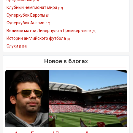
[266]
Клубный чемпионат мира
[16]
Суперкубок Европы
[5]
Суперкубок Англии
[10]
Великие матчи Ливерпуля в Премьер-лиге
[20]
Истории английского футбола
[2]
Слухи
[2624]
Новое в блогах