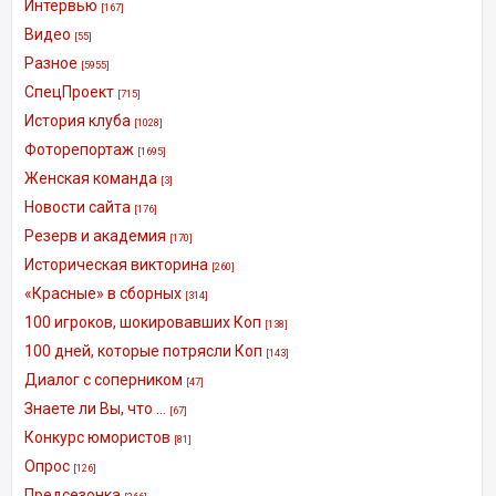
Интервью
[167]
Видео
[55]
Разное
[5955]
СпецПроект
[715]
История клуба
[1028]
Фоторепортаж
[1695]
Женская команда
[3]
Новости сайта
[176]
Резерв и академия
[170]
Историческая викторина
[260]
«Красные» в сборных
[314]
100 игроков, шокировавших Коп
[138]
100 дней, которые потрясли Коп
[143]
Диалог с соперником
[47]
Знаете ли Вы, что ...
[67]
Конкурс юмористов
[81]
Опрос
[126]
Предсезонка