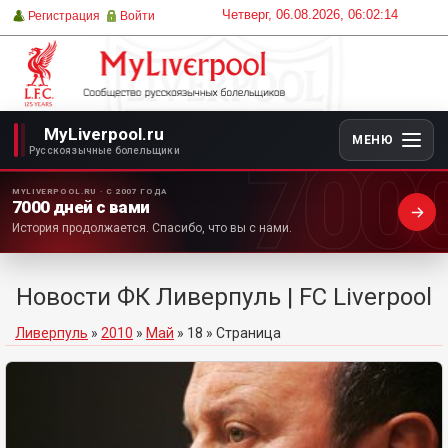
Четверг, 06.08.2026, 06:02:14
Регистрация
Войти
MyLiverpool.ru
МЕНЮ
700
Русскоязычные болельщики
MYLIVERPOOL.RU · С 2007 ГОДА
7000 дней с вами
История продолжается. Спасибо, что вы с нами.
Новости ФК Ливерпуль | FC Liverpool
Ливерпуль
»
2010
»
Май
»
18
» Страница