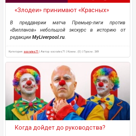
«Злодеи» принимают «Красных»
В преддверии матча Премьер-лиги против
«Вилланов» небольшой экскурс в историю от
редакции
MyLiverpool.ru
.
Категория:
socrates71
| Автор: socrates71 | Комм.: (0) | Просм.: 349
Когда дойдет до руководства?