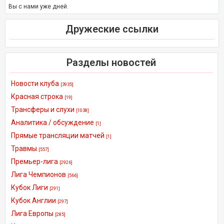
Вы с нами уже дней.
Дружеские ссылки
Разделы новостей
Новости клуба
[3935]
Красная строка
[19]
Трансферы и слухи
[1038]
Аналитика / обсуждение
[1]
Прямые трансляции матчей
[1]
Травмы
[557]
Премьер-лига
[2926]
Лига Чемпионов
[566]
Кубок Лиги
[291]
Кубок Англии
[297]
Лига Европы
[285]