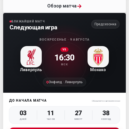
→
Обзор матча
БЛИЖАЙШИЙ МАТЧ
Предсезонка
Следующая игра
ВОСКРЕСЕНЬЕ · 9 АВГУСТА
VS
16:30
МСК
Ливерпуль
Монако
Энфилд · Ливерпуль
ДО НАЧАЛА МАТЧА
Обновляется автоматически
03
11
27
36
ДНЕЙ
ЧАСОВ
МИНУТ
СЕКУНД