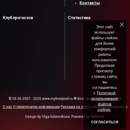
Контакты
Клуб прогнозов
Статистика
Этот сайт
использует
файлы cookies
для более
комфортной
работы
пользователя.
Продолжая
просмотр
страниц сайта,
вы
соглашаетесь
с
Политикой
использования
© 05.06.2007 - 2025 www.myliverpool.ru ® Все права защищены. 18+
файлов
О нас
О перепечатке информации
Реклама на сайте
admin@myliverpool.ru
cookies
.
Design by Olga Kolesnikova. Powered by XaNDeR.
СОГЛАСИТЬСЯ