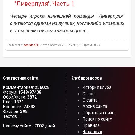
"Ливерпуля". Часть 1
Четыре игрока нынешней команды "Ливерпуля"
считаются одними из лучших, когда-либо игравших
в этом знаменитом красном цвете.
Категория:
socrates71
| Автор: socrates71 | Комм.: (0) | Просм.: 1096
Статистика сайта
Клуб прогнозов
Комментариев:
258028
История клуба
Форум:
1548/97408
Сезон
Обои/Фото:
3872
О сайте
Блог:
1321
Архив сайта
Новостей:
24333
Файлов:
398
Обратная связь
Тестов:
1
Поиск по сайту
Правила
Нашему сайту -
7002
дней
Вакансии