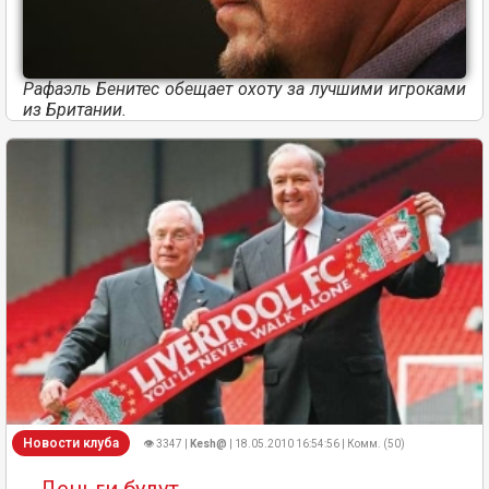
Рафаэль Бенитес обещает охоту за лучшими игроками
из Британии.
Новости клуба
👁 3347 |
Kesh@
| 18.05.2010 16:54:56 | Комм. (50)
Деньги будут