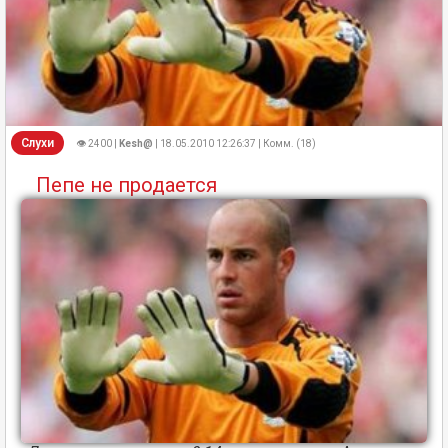
Слухи
👁 2400 |
Kesh@
| 18.05.2010 12:26:37 | Комм. (18)
Пепе не продается