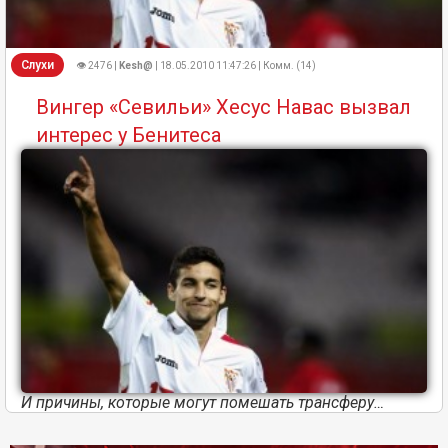
Слухи
👁 2476 |
Kesh@
| 18.05.2010 11:47:26 | Комм. (14)
Вингер «Севильи» Хесус Навас вызвал
интерес у Бенитеса
И причины, которые могут помешать трансферу…