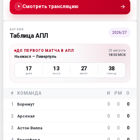
→
Смотреть трансляцию
АНГЛИЯ
2026/27
Таблица АПЛ
ДО ПЕРВОГО МАТЧА В АПЛ
23 августа
18:30 МСК
Ньюкасл — Ливерпуль
17
13
27
36
ДНЕЙ
ЧАСОВ
МИНУТ
СЕКУНД
#
КОМАНДА
И
РМ
О
1
0
0
0
Борнмут
2
0
0
0
Арсенал
3
0
0
0
Астон Вилла
4
0
0
0
Брентфорд