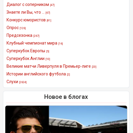
Диалог с соперником
[47]
Знаете ли Вы, что ...
[67]
Конкурс юмористов
[81]
Опрос
[126]
Предсезонка
[267]
Клубный чемпионат мира
[16]
Суперкубок Европы
[5]
Суперкубок Англии
[10]
Великие матчи Ливерпуля в Премьер-лиге
[20]
Истории английского футбола
[2]
Слухи
[2624]
Новое в блогах