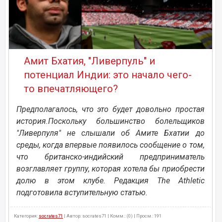
Амит Бхатия, "Ливерпуль" и
потенциал Индии: это начало чего-
то впечатляющего?
Предполагалось, что это будет довольно простая
история.Поскольку большинство болельщиков
"Ливерпуля" не слышали об Амите Бхатии до
среды, когда впервые появилось сообщение о том,
что британско-индийский предприниматель
возглавляет группу, которая хотела бы приобрести
долю в этом клубе. Редакция The Athletic
подготовила вступительную статью.
Категория:
socrates71
| Автор: socrates71 | Комм.: (0) | Просм.: 191