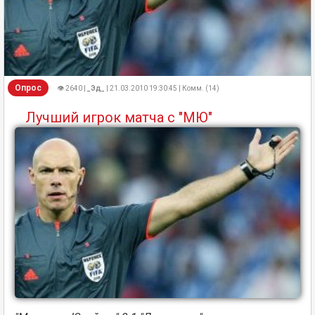
Опрос
👁 2640 |
_Эд_
| 21.03.2010 19:30:45 | Комм. (14)
Лучший игрок матча с "МЮ"