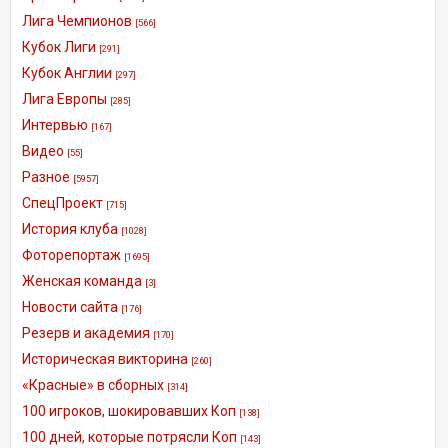
Лига Чемпионов
[566]
Кубок Лиги
[291]
Кубок Англии
[297]
Лига Европы
[285]
Интервью
[167]
Видео
[55]
Разное
[5957]
СпецПроект
[715]
История клуба
[1028]
Фоторепортаж
[1695]
Женская команда
[3]
Новости сайта
[176]
Резерв и академия
[170]
Историческая викторина
[260]
«Красные» в сборных
[314]
100 игроков, шокировавших Коп
[138]
100 дней, которые потрясли Коп
[143]