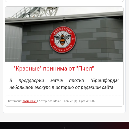
"Красные" принимают "Пчел"
В преддверии матча против "Брентфорда"
небольшой экскурс в историю от редакции сайта.
Категория:
socrates71
| Автор: socrates71 | Комм.: (0) | Просм.: 1909