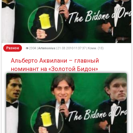
Разное
👁 2304 |
Artemonius
| 21.03.2010 11:37:37 | Комм. (13)
Альберто Аквилани – главный
номинант на «Золотой Бидон»