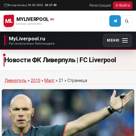
Регистрация
Войти
Воскресенье,
09.08.2026
10:17:49
MYLIVERPOOL
ML
.RU
RUSSIAN SUPPORTERS
MyLiverpool.ru
МЕНЮ
Русскоязычные болельщики
Новости ФК Ливерпуль | FC Liverpool
Ливерпуль
»
2010
»
Март
»
21
» Страница