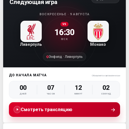
Следующая игра
ВОСКРЕСЕНЬЕ · 9 АВГУСТА
VS
16:30
МСК
Ливерпуль
Монако
Энфилд · Ливерпуль
ДО НАЧАЛА МАТЧА
Обновляется автоматически
00
07
12
00
ДНЕЙ
ЧАСОВ
МИНУТ
СЕКУНД
→
Смотреть трансляцию