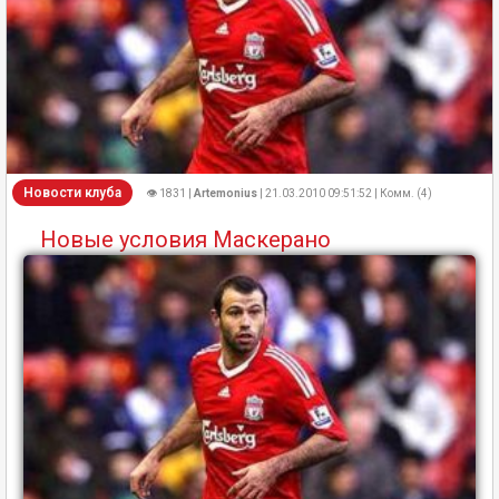
Новости клуба
👁 1831 |
Artemonius
| 21.03.2010 09:51:52 | Комм. (4)
Новые условия Маскерано