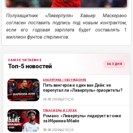
Полузащитник «Ливерпуля» Хавьер Маскерано
согласен поставить подпись под новым контрактом,
если его годовая зарплата будет составлять 1
миллион фунтов стерлингов.
САМОЕ ЧИТАЕМОЕ
ЗА 3 ДНЯ
Топ-5 новостей
АНАЛИТИКА / ОБСУЖДЕНИЕ
ML
Пять вингеров и один ван Дейк: не
перепутал ли «Ливерпуль» приоритеты?
06.08.2026
377
0
ТРАНСФЕРЫ И СЛУХИ
ML
Романо: «Ливерпуль» лидирует в гонке
за Ибраима Мбайе
08.08.2026
215
0