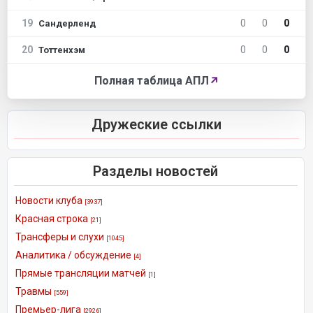
19
0
0
0
Сандерленд
20
0
0
0
Тоттенхэм
Полная таблица АПЛ
↗
Дружеские ссылки
Разделы новостей
Новости клуба
[3937]
Красная строка
[21]
Трансферы и слухи
[1045]
Аналитика / обсуждение
[4]
Прямые трансляции матчей
[1]
Травмы
[559]
Премьер-лига
[2926]