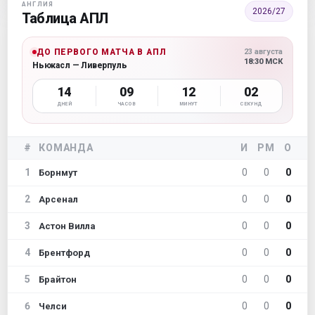
АНГЛИЯ
2026/27
Таблица АПЛ
ДО ПЕРВОГО МАТЧА В АПЛ
23 августа
18:30 МСК
Ньюкасл — Ливерпуль
14
09
12
00
ДНЕЙ
ЧАСОВ
МИНУТ
СЕКУНД
#
КОМАНДА
И
РМ
О
1
0
0
0
Борнмут
2
0
0
0
Арсенал
3
0
0
0
Астон Вилла
4
0
0
0
Брентфорд
5
0
0
0
Брайтон
6
0
0
0
Челси