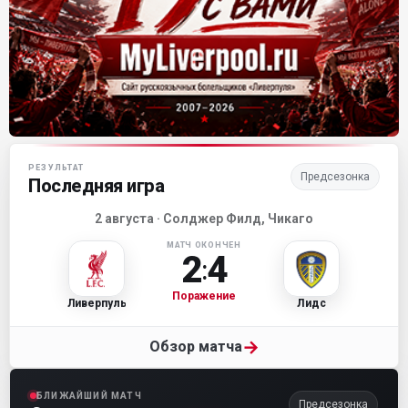
Матч-центр «Ливерпуля»
РЕЗУЛЬТАТ
Предсезонка
Последняя игра
2 августа · Солджер Филд, Чикаго
МАТЧ ОКОНЧЕН
2
4
:
Поражение
Ливерпуль
Лидс
→
Обзор матча
БЛИЖАЙШИЙ МАТЧ
Предсезонка