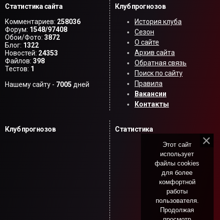
Статистика сайта
Клуб прогнозов
Комментариев:
258036
История клуба
Форум:
1548/97408
Сезон
Обои/Фото:
3872
О сайте
Блог:
1322
Архив сайта
Новостей:
24353
Файлов:
398
Обратная связь
Тестов:
1
Поиск по сайту
Правила
Нашему сайту -
7005
дней
Вакансии
Контакты
Клуб прогнозов
Статистика
Этот сайт
использует
файлы cookies
для более
комфортной
работы
пользователя.
Продолжая
просмотр