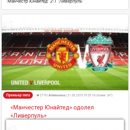
"Манчестр Юнайтед" 2-1 "Ливерпуль"
Премьер-лига
👁 2719 |
Artemonius
| 21.03.2010 19:29:16 | Комм. (47)
«Манчестер Юнайтед» одолел
«Ливерпуль»