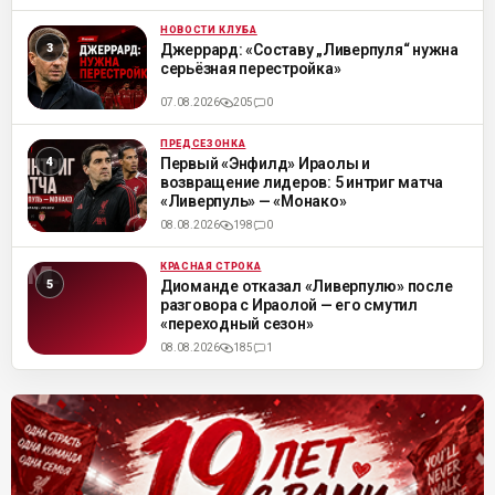
НОВОСТИ КЛУБА
ML
Джеррард: «Составу „Ливерпуля“ нужна
серьёзная перестройка»
07.08.2026
205
0
ПРЕДСЕЗОНКА
ML
Первый «Энфилд» Ираолы и
возвращение лидеров: 5 интриг матча
«Ливерпуль» — «Монако»
08.08.2026
198
0
КРАСНАЯ СТРОКА
ML
Диоманде отказал «Ливерпулю» после
разговора с Ираолой — его смутил
«переходный сезон»
08.08.2026
185
1