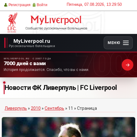
Пятница, 07.08.2026, 13:29:50
Регистрация
Войти
MyLiverpool.ru
МЕНЮ
700
Русскоязычные болельщики
MYLIVERPOOL.RU · С 2007 ГОДА
7000 дней с вами
История продолжается. Спасибо, что вы с нами.
Новости ФК Ливерпуль | FC Liverpool
Ливерпуль
»
2010
»
Сентябрь
»
11
» Страница