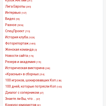
Кубок Англии
[297]
Лига Европы
[285]
Интервью
[167]
Видео
[55]
Разное
[5956]
СпецПроект
[715]
История клуба
[1028]
Фоторепортаж
[1695]
Женская команда
[3]
Новости сайта
[176]
Резерв и академия
[170]
Историческая викторина
[260]
«Красные» в сборных
[314]
100 игроков, шокировавших Коп
[138]
100 дней, которые потрясли Коп
[143]
Диалог с соперником
[47]
Знаете ли Вы, что ...
[67]
Конкурс юмористов
[81]