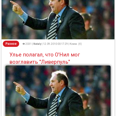
Разное
👁 2031 |
Nataly
| 12.09.2010 00:17:29 | Комм. (4)
Улье полагал, что О'Нил мог
возглавить "Ливерпуль"