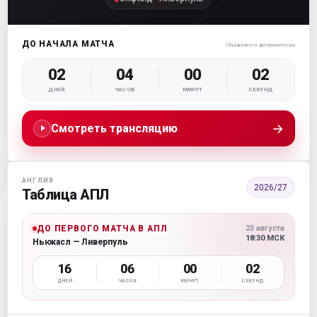
ДО НАЧАЛА МАТЧА
Обновляется автоматически
02
04
00
01
ДНЕЙ
ЧАСОВ
МИНУТ
СЕКУНД
→
Смотреть трансляцию
АНГЛИЯ
2026/27
Таблица АПЛ
ДО ПЕРВОГО МАТЧА В АПЛ
23 августа
18:30 МСК
Ньюкасл — Ливерпуль
16
06
00
01
ДНЕЙ
ЧАСОВ
МИНУТ
СЕКУНД