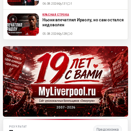
06.08.2026
131
1
КРАСНАЯ СТРОКА
ML
Ньони впечатлил Ираолу, но сам остался
недоволен
05.08.2026
128
0
Матч-центр «Ливерпуля»
РЕЗУЛЬТАТ
Предсезонка