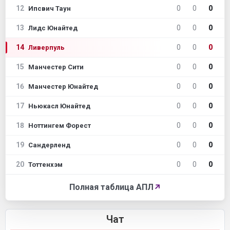
12
0
0
0
Ипсвич Таун
13
0
0
0
Лидс Юнайтед
14
0
0
0
Ливерпуль
15
0
0
0
Манчестер Сити
16
0
0
0
Манчестер Юнайтед
17
0
0
0
Ньюкасл Юнайтед
18
0
0
0
Ноттингем Форест
19
0
0
0
Сандерленд
20
0
0
0
Тоттенхэм
Полная таблица АПЛ
↗
Чат