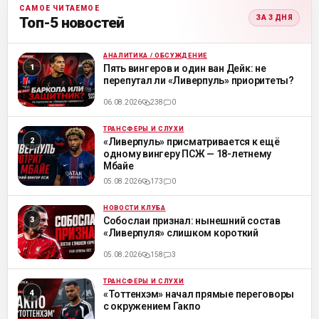
САМОЕ ЧИТАЕМОЕ
ЗА 3 ДНЯ
Топ-5 новостей
АНАЛИТИКА / ОБСУЖДЕНИЕ
ML
Пять вингеров и один ван Дейк: не
перепутал ли «Ливерпуль» приоритеты?
06.08.2026
238
0
ТРАНСФЕРЫ И СЛУХИ
ML
«Ливерпуль» присматривается к ещё
одному вингеру ПСЖ — 18-летнему
Мбайе
05.08.2026
173
0
НОВОСТИ КЛУБА
ML
Собослаи признал: нынешний состав
«Ливерпуля» слишком короткий
05.08.2026
158
3
ТРАНСФЕРЫ И СЛУХИ
ML
«Тоттенхэм» начал прямые переговоры
с окружением Гакпо