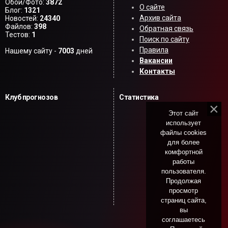
Обои/Фото:
3872
О сайте
Блог:
1321
Архив сайта
Новостей:
24340
Файлов:
398
Обратная связь
Тестов:
1
Поиск по сайту
Правила
Нашему сайту -
7003
дней
Вакансии
Контакты
Клуб прогнозов
Статистика
Этот сайт
использует
файлы cookies
для более
комфортной
работы
пользователя.
Продолжая
просмотр
страниц сайта,
вы
соглашаетесь