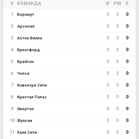
#
КОМАНДА
И
РМ
О
1
0
0
0
Борнмут
2
0
0
0
Арсенал
3
0
0
0
Астон Вилла
4
0
0
0
Брентфорд
5
0
0
0
Брайтон
6
0
0
0
Челси
7
0
0
0
Ковентри Сити
8
0
0
0
Кристал Пэлас
9
0
0
0
Эвертон
10
0
0
0
Фулхэм
11
0
0
0
Халл Сити