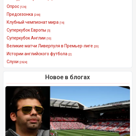
Опрос
[126]
Предсезонка
[266]
Клубный чемпионат мира
[16]
Суперкубок Европы
[5]
Суперкубок Англии
[10]
Великие матчи Ливерпуля в Премьер-лиге
[20]
Истории английского футбола
[2]
Слухи
[2624]
Новое в блогах