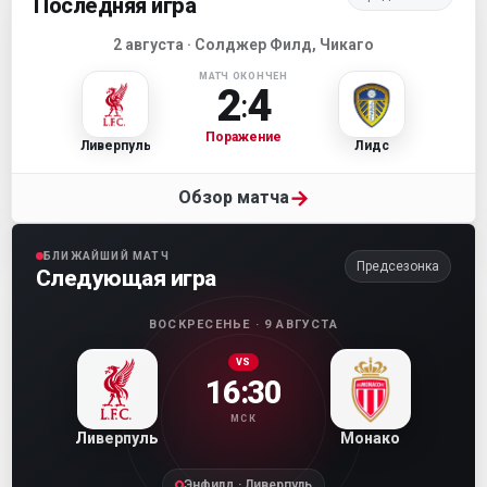
Последняя игра
2 августа · Солджер Филд, Чикаго
МАТЧ ОКОНЧЕН
2
4
:
Поражение
Ливерпуль
Лидс
→
Обзор матча
БЛИЖАЙШИЙ МАТЧ
Предсезонка
Следующая игра
ВОСКРЕСЕНЬЕ · 9 АВГУСТА
VS
16:30
МСК
Ливерпуль
Монако
Энфилд · Ливерпуль