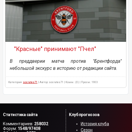
"Красные" принимают "Пчел"
В преддверии матча против "Брентфорда"
небольшой экскурс в историю от редакции сайта.
Категория:
socrates71
| Автор: socrates71 | Комм.: (0) | Просм.: 1903
Статистика сайта
Клуб прогнозов
Комментариев:
258032
История клуба
Форум:
1548/97408
Сезон