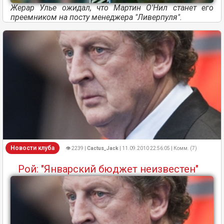
Жерар Улье ожидал, что Мартин О'Нил станет его
преемником на посту менеджера "Ливерпуля".
Новости клуба
👁 2239 |
Cactus_Jack
| 11.09.2010 22:56:05 | Комм. (7)
Рой: "Январский бюджет неизвестен"