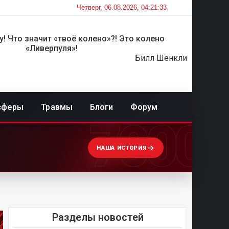
Четверг, 06.08.2026, 04:21:33
! Что значит «твоё колено»?! Это колено
«Ливерпуля»!
Билл Шенкли
сферы
Травмы
Блоги
Форум
7000
НАША ИСТОРИЯ
Разделы новостей