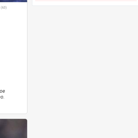
 (63)
ое
о.