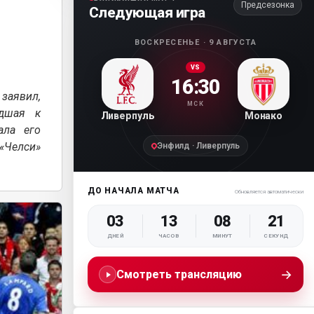
Предсезонка
Следующая игра
ВОСКРЕСЕНЬЕ · 9 АВГУСТА
VS
16:30
 заявил,
МСК
едшая к
Ливерпуль
Монако
ала его
«Челси»
Энфилд · Ливерпуль
ДО НАЧАЛА МАТЧА
Обновляется автоматически
03
13
08
19
ДНЕЙ
ЧАСОВ
МИНУТ
СЕКУНД
→
Смотреть трансляцию