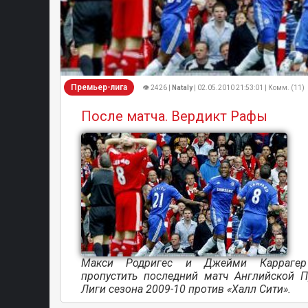
Премьер-лига
👁 2426 |
Nataly
| 02.05.2010 21:53:01 | Комм. (11)
После матча. Вердикт Рафы
Макси Родригес и Джейми Каррагер
пропустить последний матч Английской П
Лиги сезона 2009-10 против «Халл Сити».