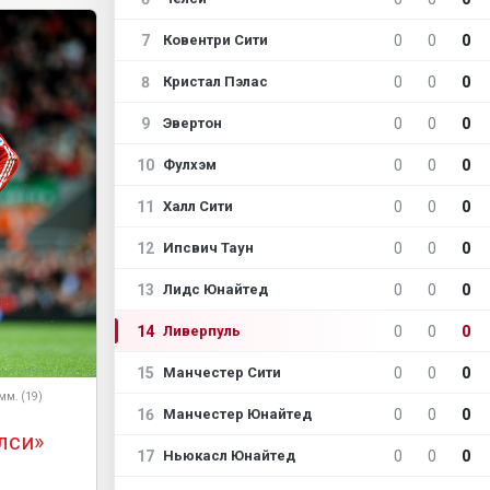
7
0
0
0
Ковентри Сити
8
0
0
0
Кристал Пэлас
9
0
0
0
Эвертон
10
0
0
0
Фулхэм
11
0
0
0
Халл Сити
12
0
0
0
Ипсвич Таун
13
0
0
0
Лидс Юнайтед
14
0
0
0
Ливерпуль
15
0
0
0
Манчестер Сити
омм. (19)
16
0
0
0
Манчестер Юнайтед
лси»
17
0
0
0
Ньюкасл Юнайтед