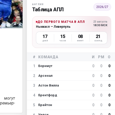
АНГЛИЯ
2026/27
Таблица АПЛ
ДО ПЕРВОГО МАТЧА В АПЛ
23 августа
18:30 МСК
Ньюкасл — Ливерпуль
17
15
08
19
ДНЕЙ
ЧАСОВ
МИНУТ
СЕКУНД
#
КОМАНДА
И
РМ
О
1
0
0
0
Борнмут
2
0
0
0
Арсенал
3
0
0
0
Астон Вилла
4
0
0
0
Брентфорд
 могут
ремьер-
5
0
0
0
Брайтон
6
0
0
0
Челси