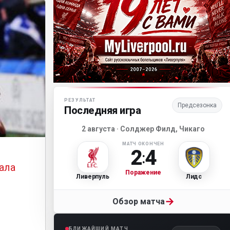
Матч-центр «Ливерпуля»
РЕЗУЛЬТАТ
Предсезонка
Последняя игра
2 августа · Солджер Филд, Чикаго
МАТЧ ОКОНЧЕН
2
4
:
ала
Поражение
Ливерпуль
Лидс
→
Обзор матча
БЛИЖАЙШИЙ МАТЧ