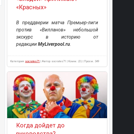
«Красных»
В преддверии матча Премьер-лиги
против «Вилланов» небольшой
экскурс в историю от
редакции
MyLiverpool.ru
.
Категория:
socrates71
| Автор: socrates71 | Комм.: (0) | Просм.: 349
Когда дойдет до
руководства?