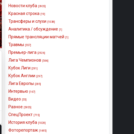
Новости клуба
[3935]
Красная строка
[19]
Трансферы и слухи
[1038]
Аналитика / обсуждение
[1]
Прямые трансляции матчей
[1]
Травмы
[557]
Премьер-лига
[2926]
Лига Чемпионов
[566]
Кубок Лиги
[291]
Кубок Англии
[297]
Лига Европы
[285]
Интервью
[167]
Видео
[55]
Разное
[5955]
СпецПроект
[715]
История клуба
[1028]
Фоторепортаж
[1695]