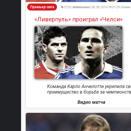
Премьер-лига
👁 2725 |
Artemonius
| 02.05.2010 18:31:29 | Комм.
«Ливерпуль» проиграл «Челси»
Команда Карло Анчелотти укрепила св
преимущество в борьбе за чемпионств
Видео матча