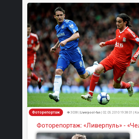
Фоторепортаж
👁 3038 |
Liverpool-fan
| 02.05.2010 19:38:01 | К
Фоторепортаж: «Ливерпуль» - «Че