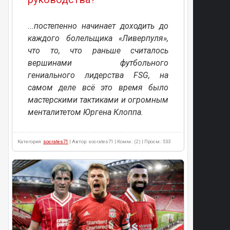
...постепенно начинает доходить до
каждого болельщика «Ливерпуля»,
что то, что раньше считалось
вершинами футбольного
гениального лидерства FSG, на
самом деле всё это время было
мастерскими тактиками и огромным
менталитетом Юргена Клоппа.
Категория:
socrates71
| Автор: socrates71 | Комм.: (2) | Просм.: 533