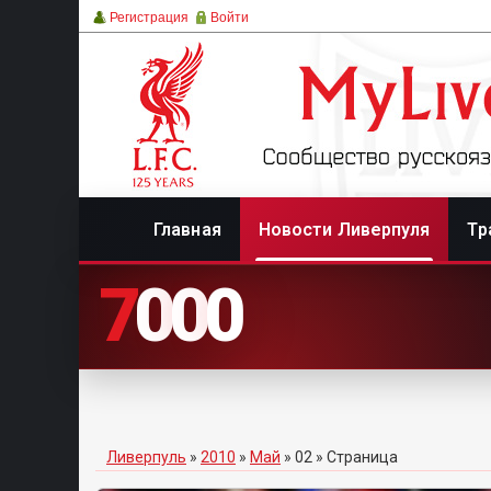
Регистрация
Войти
Главная
Новости Ливерпуля
Тр
7
0
0
0
Ливерпуль
»
2010
»
Май
»
02
» Страница