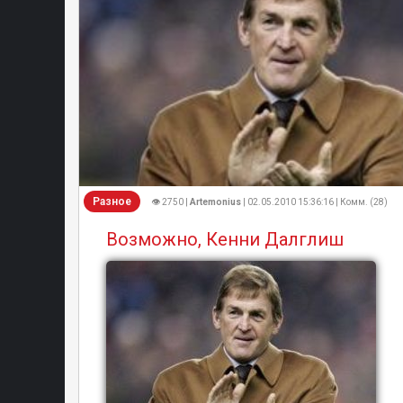
Разное
👁 2750 |
Artemonius
| 02.05.2010 15:36:16 | Комм. (28)
Возможно, Кенни Далглиш