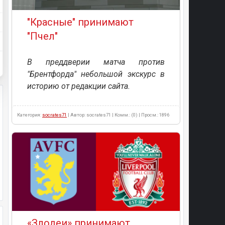
"Красные" принимают
"Пчел"
В преддверии матча против
"Брентфорда" небольшой экскурс в
историю от редакции сайта.
Категория:
socrates71
| Автор: socrates71 | Комм.: (0) | Просм.: 1896
«Злодеи» принимают