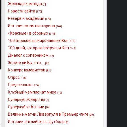
Женская команда
[3]
Новости сайта
[176]
Резерв и академия
[170]
Историческая викторина
[260]
«Красные» в сборных
[314]
100 игроков, шокировавших Коп
[138]
100 дней, которые потрясли Коп
[143]
Диалог с соперником
[47]
Знаете ли Вы, что ...
[67]
Конкурс юмористов
[81]
Опрос
[126]
Предсезонка
[266]
Клубный чемпионат мира
[16]
Суперкубок Европы
[5]
Суперкубок Англии
[10]
Великие матчи Ливерпуля в Премьер-лиге
[20]
Истории английского футбола
[2]