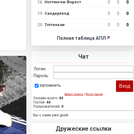
18
0
0
0
Ноттингем Форест
19
0
0
0
Сандерленд
20
0
0
0
Тоттенхэм
Полная таблица АПЛ
↗
Чат
Логин:
Пароль:
запомнить
Забыл пароль
|
Регистрация
Онлайн всего:
44
Гостей:
44
Пользователей:
0
Вы с нами уже дней.
Дружеские ссылки