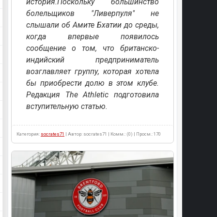
история.Поскольку большинство
болельщиков "Ливерпуля" не
слышали об Амите Бхатии до среды,
когда впервые появилось
сообщение о том, что британско-
индийский предприниматель
возглавляет группу, которая хотела
бы приобрести долю в этом клубе.
Редакция The Athletic подготовила
вступительную статью.
Категория:
socrates71
| Автор: socrates71 | Комм.: (0) | Просм.: 170