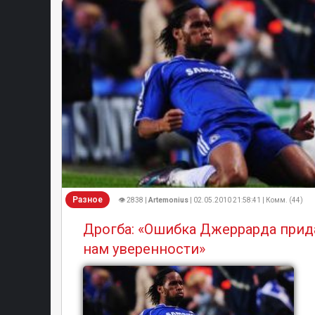
Разное
👁 2838 |
Artemonius
| 02.05.2010 21:58:41 | Комм. (44)
Дрогба: «Ошибка Джеррарда прид
нам уверенности»