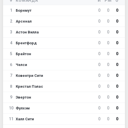
#
КОМАНДА
И
РМ
О
1
0
0
0
Борнмут
2
0
0
0
Арсенал
3
0
0
0
Астон Вилла
4
0
0
0
Брентфорд
5
0
0
0
Брайтон
6
0
0
0
Челси
7
0
0
0
Ковентри Сити
8
0
0
0
Кристал Пэлас
9
0
0
0
Эвертон
10
0
0
0
Фулхэм
11
0
0
0
Халл Сити