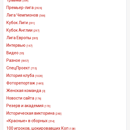
[559]
Премьер-лига
[2926]
Лига Чемпионов
[566]
Кубок Лиги
[291]
Кубок Англии
[297]
Лига Европы
[285]
Интервью
[167]
Видео
[55]
Разное
[5957]
СпецПроект
[715]
История клуба
[1028]
Фоторепортаж
[1695]
Женская команда
[3]
Новости сайта
[176]
Резерв и академия
[170]
Историческая викторина
[260]
«Красные» в сборных
[314]
100 игроков, шокировавших Коп
[138]