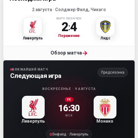
2 августа · Солджер Филд, Чикаго
МАТЧ ОКОНЧЕН
2
4
:
Поражение
Ливерпуль
Лидс
→
Обзор матча
БЛИЖАЙШИЙ МАТЧ
Предсезонка
Следующая игра
ВОСКРЕСЕНЬЕ · 9 АВГУСТА
VS
16:30
МСК
Ливерпуль
Монако
Энфилд · Ливерпуль