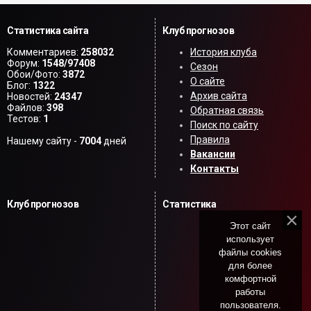
Статистика сайта
Клуб прогнозов
Комментариев:
258032
История клуба
Форум:
1548/97408
Сезон
Обои/Фото:
3872
О сайте
Блог:
1322
Архив сайта
Новостей:
24347
Файлов:
398
Обратная связь
Тестов:
1
Поиск по сайту
Правила
Нашему сайту -
7004
дней
Вакансии
Контакты
Клуб прогнозов
Статистика
Этот сайт
использует
файлы cookies
для более
комфортной
работы
пользователя.