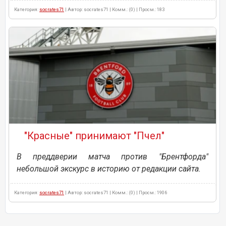
Категория:
socrates71
| Автор: socrates71 | Комм.: (0) | Просм.: 183
"Красные" принимают "Пчел"
В преддверии матча против "Брентфорда"
небольшой экскурс в историю от редакции сайта.
Категория:
socrates71
| Автор: socrates71 | Комм.: (0) | Просм.: 1906