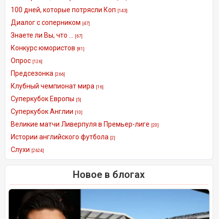
100 дней, которые потрясли Коп
[143]
Диалог с соперником
[47]
Знаете ли Вы, что ...
[67]
Конкурс юмористов
[81]
Опрос
[126]
Предсезонка
[266]
Клубный чемпионат мира
[16]
Суперкубок Европы
[5]
Суперкубок Англии
[10]
Великие матчи Ливерпуля в Премьер-лиге
[20]
Истории английского футбола
[2]
Слухи
[2624]
Новое в блогах