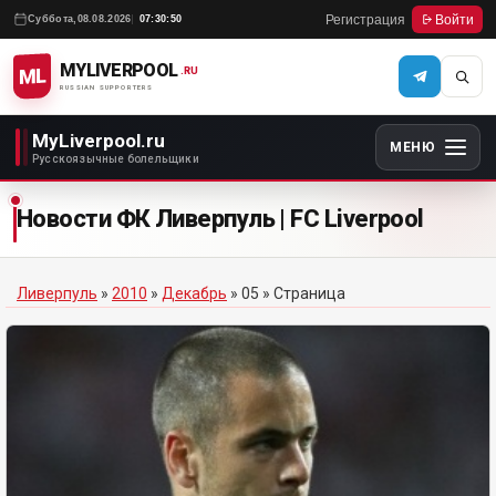
Регистрация
Войти
Суббота,
08.08.2026
07:30:50
MYLIVERPOOL
ML
.RU
RUSSIAN SUPPORTERS
MyLiverpool.ru
МЕНЮ
Русскоязычные болельщики
Новости ФК Ливерпуль | FC Liverpool
Ливерпуль
»
2010
»
Декабрь
»
05
» Страница