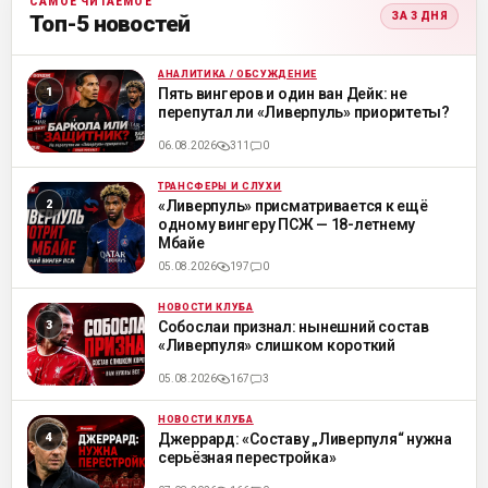
САМОЕ ЧИТАЕМОЕ
ЗА 3 ДНЯ
Топ-5 новостей
АНАЛИТИКА / ОБСУЖДЕНИЕ
ML
Пять вингеров и один ван Дейк: не
перепутал ли «Ливерпуль» приоритеты?
06.08.2026
311
0
ТРАНСФЕРЫ И СЛУХИ
ML
«Ливерпуль» присматривается к ещё
одному вингеру ПСЖ — 18-летнему
Мбайе
05.08.2026
197
0
НОВОСТИ КЛУБА
ML
Собослаи признал: нынешний состав
«Ливерпуля» слишком короткий
05.08.2026
167
3
НОВОСТИ КЛУБА
ML
Джеррард: «Составу „Ливерпуля“ нужна
серьёзная перестройка»