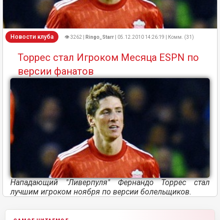
Новости клуба
👁 3262 |
Ringo_Starr
| 05.12.2010 14:26:19 | Комм. (31)
Торрес стал Игроком Месяца ESPN по
версии фанатов
Нападающий "Ливерпуля" Фернандо Торрес стал
лучшим игроком ноября по версии болельщиков.