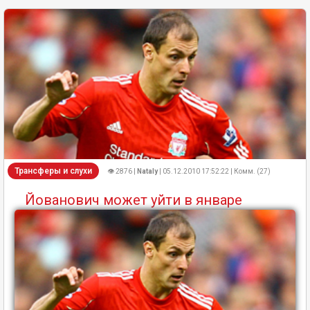
Трансферы и слухи
👁 2876 |
Nataly
| 05.12.2010 17:52:22 | Комм. (27)
Йованович может уйти в январе