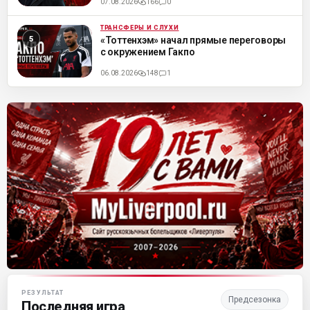
07.08.2026
166
0
ТРАНСФЕРЫ И СЛУХИ
ML
«Тоттенхэм» начал прямые переговоры
с окружением Гакпо
06.08.2026
148
1
Матч-центр «Ливерпуля»
РЕЗУЛЬТАТ
Предсезонка
Последняя игра