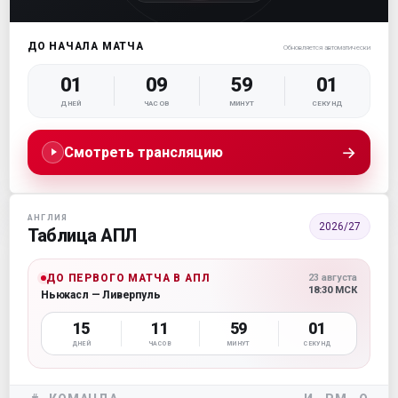
ДО НАЧАЛА МАТЧА
Обновляется автоматически
01
09
59
00
ДНЕЙ
ЧАСОВ
МИНУТ
СЕКУНД
→
Смотреть трансляцию
АНГЛИЯ
2026/27
Таблица АПЛ
ДО ПЕРВОГО МАТЧА В АПЛ
23 августа
18:30 МСК
Ньюкасл — Ливерпуль
15
11
59
00
ДНЕЙ
ЧАСОВ
МИНУТ
СЕКУНД