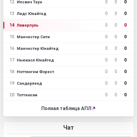
12
0
0
0
Ипсвич Таун
13
0
0
0
Лидс Юнайтед
14
0
0
0
Ливерпуль
15
0
0
0
Манчестер Сити
16
0
0
0
Манчестер Юнайтед
17
0
0
0
Ньюкасл Юнайтед
18
0
0
0
Ноттингем Форест
19
0
0
0
Сандерленд
20
0
0
0
Тоттенхэм
Полная таблица АПЛ
↗
Чат