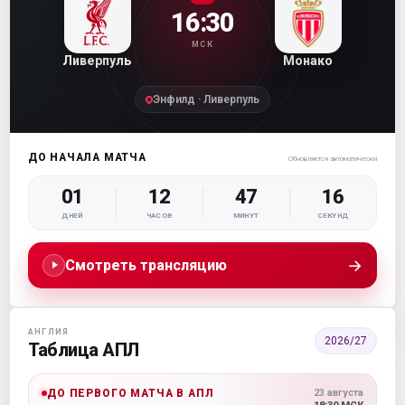
16:30
МСК
Ливерпуль
Монако
Энфилд · Ливерпуль
ДО НАЧАЛА МАТЧА
Обновляется автоматически
01
12
47
14
ДНЕЙ
ЧАСОВ
МИНУТ
СЕКУНД
→
Смотреть трансляцию
АНГЛИЯ
2026/27
Таблица АПЛ
ДО ПЕРВОГО МАТЧА В АПЛ
23 августа