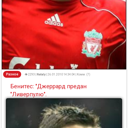
Разное
👁 2293 |
Nataly
| 26.01.2010 14:34:04 | Комм. (7)
Бенитес: "Джеррард предан
"Ливерпулю".