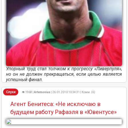
Упорный труд стал толчком к прогрессу «Ливерпуля»,
но он не должен прекращаться, если целью является
успешный финал.
Слухи
👁 1968 |
Artemonius
| 26.01.2010 10:34:31 | Комм. (6)
Агент Бенитеса: «Не исключаю в
будущем работу Рафаэля в «Ювентусе»