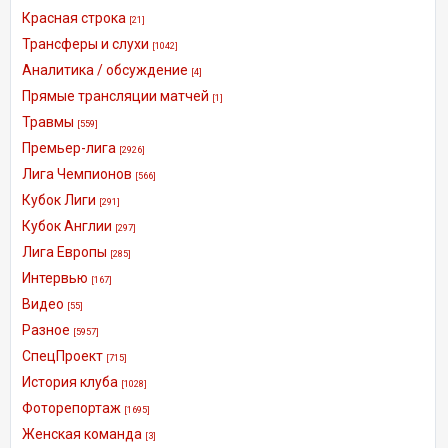
Красная строка
[21]
Трансферы и слухи
[1042]
Аналитика / обсуждение
[4]
Прямые трансляции матчей
[1]
Травмы
[559]
Премьер-лига
[2926]
Лига Чемпионов
[566]
Кубок Лиги
[291]
Кубок Англии
[297]
Лига Европы
[285]
Интервью
[167]
Видео
[55]
Разное
[5957]
СпецПроект
[715]
История клуба
[1028]
Фоторепортаж
[1695]
Женская команда
[3]