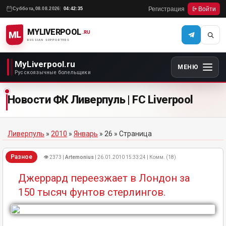
Регистрация
Войти
Суббота,
08.08.2026
04:42:35
MYLIVERPOOL
ML
.RU
RUSSIAN SUPPORTERS
MyLiverpool.ru
МЕНЮ
Русскоязычные болельщики
Новости ФК Ливерпуль | FC Liverpool
Ливерпуль
»
2010
»
Январь
»
26
» Страница
Разное
👁 2373 |
Artemonius
| 26.01.2010 15:33:24 | Комм. (18)
Джеррард переезжает в Лондон за
150 тысяч фунтов стерлингов.