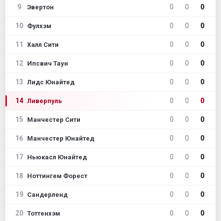
9
0
0
0
Эвертон
10
0
0
0
Фулхэм
11
0
0
0
Халл Сити
12
0
0
0
Ипсвич Таун
13
0
0
0
Лидс Юнайтед
14
0
0
0
Ливерпуль
15
0
0
0
Манчестер Сити
16
0
0
0
Манчестер Юнайтед
17
0
0
0
Ньюкасл Юнайтед
18
0
0
0
Ноттингем Форест
19
0
0
0
Сандерленд
20
0
0
0
Тоттенхэм