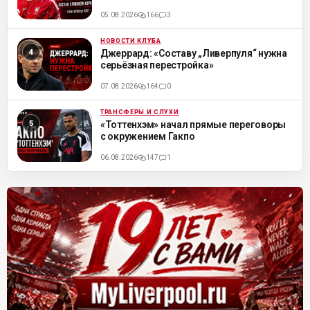
05.08.2026
166
3
НОВОСТИ КЛУБА
ML
Джеррард: «Составу „Ливерпуля“ нужна
серьёзная перестройка»
07.08.2026
164
0
ТРАНСФЕРЫ И СЛУХИ
ML
«Тоттенхэм» начал прямые переговоры
с окружением Гакпо
06.08.2026
147
1