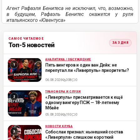
Агент Рафаэля Бенитеса не исключил, что, возможно,
в будущем, Рафаэль Бенитес окажется у руля
итальянского «Ювентуса»
САМОЕ ЧИТАЕМОЕ
ЗА 3 ДНЯ
Топ-5 новостей
АНАЛИТИКА / ОБСУЖДЕНИЕ
ML
Пять вингеров и один ван Дейк: не
перепутал ли «Ливерпуль» приоритеты?
06.08.2026
308
0
ТРАНСФЕРЫ И СЛУХИ
ML
«Ливерпуль» присматривается к ещё
одному вингеру ПСЖ — 18-летнему
Мбайе
05.08.2026
193
0
НОВОСТИ КЛУБА
ML
Собослаи признал: нынешний состав
«Ливерпуля» слишком короткий