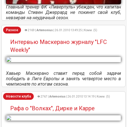
Главный тренер ФК «Ливерпуль» убежден, что капитан
команды Стивен Джеррард не покинет свой клуб,
невзирая на неудачный сезон.
Разное
👁 2169 |
Artemonius
| 26.01.2010 13:49:25 | Комм. (5)
Интервью Маскерано журналу "LFC
Weekly"
Хавьер Маскерано ставит перед собой задачи
победить в Лиге Европы и занять четвертое место в
чемпионате по итогам сезона.
Новости клуба
👁 2767 |
Artemonius
| 26.01.2010 13:14:19 | Комм. (5)
Рафа о "Волках", Дирке и Карре