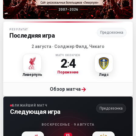
Матч-центр «Ливерпуля»
РЕЗУЛЬТАТ
Предсезонка
Последняя игра
2 августа · Солджер Филд, Чикаго
МАТЧ ОКОНЧЕН
2
4
:
Поражение
Ливерпуль
Лидс
→
Обзор матча
БЛИЖАЙШИЙ МАТЧ
Предсезонка
Следующая игра
ВОСКРЕСЕНЬЕ · 9 АВГУСТА
VS