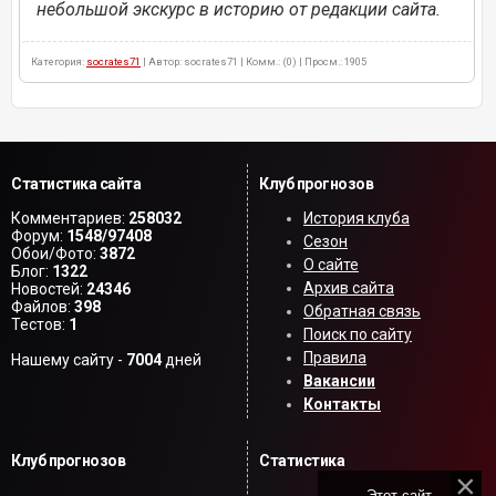
небольшой экскурс в историю от редакции сайта.
Категория:
socrates71
| Автор: socrates71 | Комм.: (0) | Просм.: 1905
Статистика сайта
Клуб прогнозов
Комментариев:
258032
История клуба
Форум:
1548/97408
Сезон
Обои/Фото:
3872
О сайте
Блог:
1322
Архив сайта
Новостей:
24346
Файлов:
398
Обратная связь
Тестов:
1
Поиск по сайту
Правила
Нашему сайту -
7004
дней
Вакансии
Контакты
Клуб прогнозов
Статистика
Этот сайт