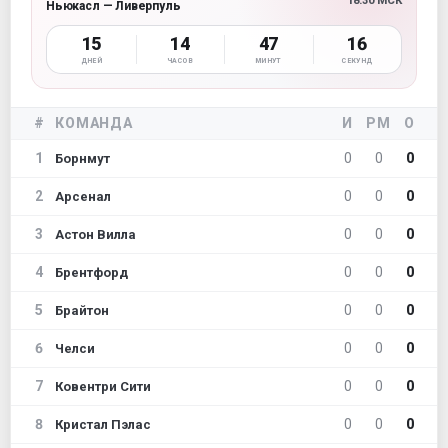
18:30 МСК
Ньюкасл — Ливерпуль
15
14
47
14
ДНЕЙ
ЧАСОВ
МИНУТ
СЕКУНД
#
КОМАНДА
И
РМ
О
1
0
0
0
Борнмут
2
0
0
0
Арсенал
3
0
0
0
Астон Вилла
4
0
0
0
Брентфорд
5
0
0
0
Брайтон
6
0
0
0
Челси
7
0
0
0
Ковентри Сити
8
0
0
0
Кристал Пэлас