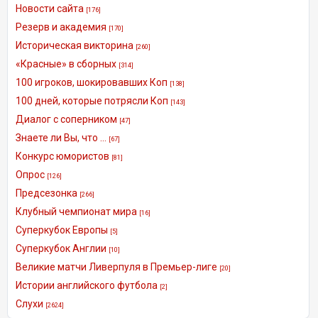
Новости сайта
[176]
Резерв и академия
[170]
Историческая викторина
[260]
«Красные» в сборных
[314]
100 игроков, шокировавших Коп
[138]
100 дней, которые потрясли Коп
[143]
Диалог с соперником
[47]
Знаете ли Вы, что ...
[67]
Конкурс юмористов
[81]
Опрос
[126]
Предсезонка
[266]
Клубный чемпионат мира
[16]
Суперкубок Европы
[5]
Суперкубок Англии
[10]
Великие матчи Ливерпуля в Премьер-лиге
[20]
Истории английского футбола
[2]
Слухи
[2624]