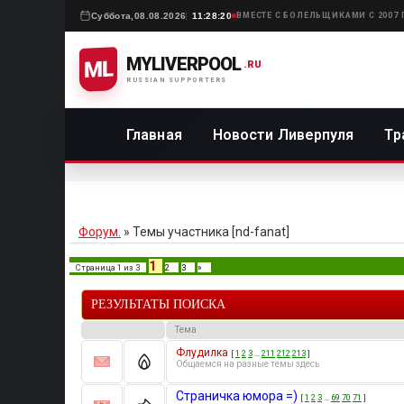
Суббота,
08.08.2026
11:28:20
ВМЕСТЕ С БОЛЕЛЬЩИКАМИ С 2007
MYLIVERPOOL
ML
.RU
RUSSIAN SUPPORTERS
Главная
Новости Ливерпуля
Тр
Форум.
»
Темы участника [nd-fanat]
1
Страница
1
из
3
2
3
»
РЕЗУЛЬТАТЫ ПОИСКА
Тема
Флудилка
[
1
2
3
…
211
212
213
]
Общаемся на разные темы здесь
Страничка юмора =)
[
1
2
3
…
69
70
71
]