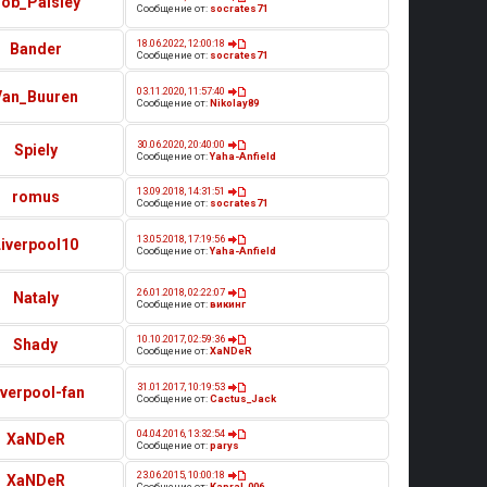
ob_Paisley
Сообщение от:
socrates71
18.06.2022, 12:00:18
Bander
Сообщение от:
socrates71
03.11.2020, 11:57:40
Van_Buuren
Сообщение от:
Nikolay89
30.06.2020, 20:40:00
Spiely
Сообщение от:
Yaha-Anfield
13.09.2018, 14:31:51
romus
Сообщение от:
socrates71
13.05.2018, 17:19:56
Liverpool10
Сообщение от:
Yaha-Anfield
26.01.2018, 02:22:07
Nataly
Сообщение от:
викинг
10.10.2017, 02:59:36
Shady
Сообщение от:
XaNDeR
31.01.2017, 10:19:53
iverpool-fan
Сообщение от:
Cactus_Jack
04.04.2016, 13:32:54
XaNDeR
Сообщение от:
parys
23.06.2015, 10:00:18
XaNDeR
Сообщение от:
Kapral-006