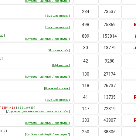
[
Футбольный Клуб "Ливерпуль"
]
234
73537
[
Бывшие игроки
]
498
75869
[
Бывшие игроки
]
60
]
889
153814
[
Футбольный Клуб "Ливерпуль"
]
30
13779
L
[
История клуба
]
3
]
42
9280
[
MyFanzone
]
130
27174
[
Футбольный Клуб "Ливерпуль"
]
118
26737
[
Основной состав
]
41
13735
[
Бывшие игроки
]
мпатична?
[
1
2
3
…
8
9
10
]
147
22819
[
Другие национальные чемпионаты и клубы
]
333
43807
[
Футбольный Клуб "Ливерпуль"
]
16
17
]
250
38306
[
Футбольный Клуб "Ливерпуль"
]