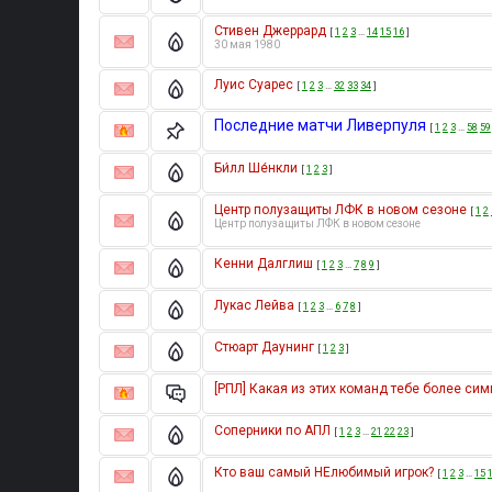
Стивен Джеррард
[
1
2
3
…
14
15
16
]
30 мая 1980
Луис Суарес
[
1
2
3
…
32
33
34
]
Последние матчи Ливерпуля
[
1
2
3
…
58
59
Би́лл Ше́нкли
[
1
2
3
]
Центр полузащиты ЛФК в новом сезоне
[
1
2
Центр полузащиты ЛФК в новом сезоне
Кенни Далглиш
[
1
2
3
…
7
8
9
]
Лукас Лейва
[
1
2
3
…
6
7
8
]
Стюарт Даунинг
[
1
2
3
]
[РПЛ] Какая из этих команд тебе более си
Соперники по АПЛ
[
1
2
3
…
21
22
23
]
Кто ваш самый НЕлюбимый игрок?
[
1
2
3
…
15