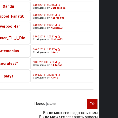
04.06.2013, 15:38:45
Xandir
Сообщение от:
Barbarossa
04.06.2013, 15:31:51
erpool_FanatiC
Сообщение от:
Kapral-006
04.06.2013, 15:04:31
iverpool-fan
Сообщение от:
Nurken93
04.06.2013, 14:59:21
ser_Till_I_Die
Сообщение от:
Nurken93
29.05.2013, 14:35:27
Artemonius
Сообщение от:
luterpz
10.05.2013, 03:54:08
socrates71
Сообщение от:
nd-fanat
06.05.2013, 17:19:50
parys
Сообщение от:
AtynZ
Поиск:
Вы
не можете
создавать темы
Вы
не можете
создавать опросы