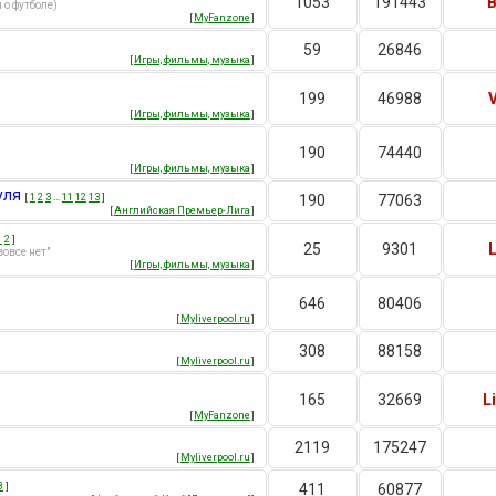
1053
191443
B
 о футболе)
[
MyFanzone
]
59
26846
[
Игры, фильмы, музыка
]
199
46988
[
Игры, фильмы, музыка
]
190
74440
[
Игры, фильмы, музыка
]
уля
[
1
2
3
…
11
12
13
]
190
77063
[
Английская Премьер-Лига
]
1
2
]
25
9301
овсе нет"
[
Игры, фильмы, музыка
]
646
80406
[
Myliverpool.ru
]
308
88158
[
Myliverpool.ru
]
165
32669
L
[
MyFanzone
]
2119
175247
[
Myliverpool.ru
]
8
]
411
60877