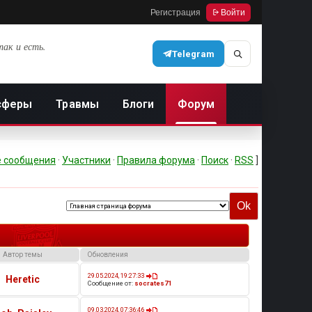
Регистрация
Войти
так и есть.
Telegram
сферы
Травмы
Блоги
Форум
 сообщения
·
Участники
·
Правила форума
·
Поиск
·
RSS
]
Автор темы
Обновления
29.05.2024, 19:27:33
Heretic
Сообщение от:
socrates71
09.03.2024, 07:36:46