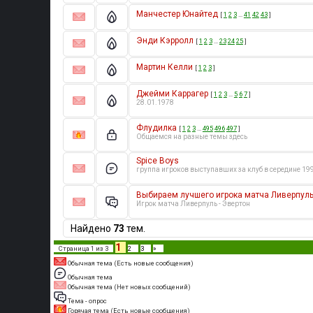
Манчестер Юнайтед
[
1
2
3
…
41
42
43
]
Энди Кэрролл
[
1
2
3
…
23
24
25
]
Мартин Келли
[
1
2
3
]
Джейми Каррагер
[
1
2
3
…
5
6
7
]
28.01.1978
Флудилка
[
1
2
3
…
495
496
497
]
Общаемся на разные темы здесь
Spice Boys
группа игроков выступавших за клуб в середине 199
Выбираем лучшего игрока матча Ливерпуль
Игрок матча Ливерпуль - Эвертон
Найдено
73
тем.
1
Страница
1
из
3
2
3
»
Обычная тема (Есть новые сообщения)
Обычная тема
Обычная тема (Нет новых сообщений)
Тема - опрос
Горячая тема (Есть новые сообщения)