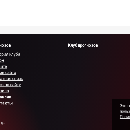
гнозов
Клуб прогнозов
ория клуба
он
айте
ив сайта
атная связь
ск по сайту
вила
ансии
нтакты
Этот 
польз
Полит
18+