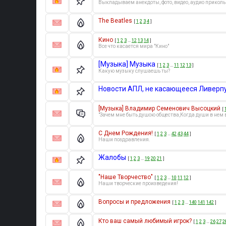
Выкладываем анекдоты, фото, видео, аудио приколы
The Beatles
[
1
2
3
4
]
Кино
[
1
2
3
…
12
13
14
]
Все что касается мира "Кино"
[Музыка] Музыка
[
1
2
3
…
11
12
13
]
Какую музыку слушаешь ты?
Новости АПЛ, не касающееся Ливерп
[Музыка] Владимир Семенович Высоцкий
[
"Зачем мне быть душою общества,Когда души в нем в
С Днем Рождения!
[
1
2
3
…
42
43
44
]
Наши поздравления.
Жалобы
[
1
2
3
…
19
20
21
]
"Наше Творчество"
[
1
2
3
…
10
11
12
]
Наши творческие произведения!
Вопросы и предложения
[
1
2
3
…
140
141
142
]
Кто ваш самый любимый игрок?
[
1
2
3
…
26
27
2