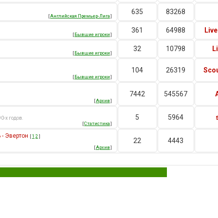
635
83268
[
Английская Премьер-Лига
]
361
64988
Liv
[
Бывшие игроки
]
32
10798
L
[
Бывшие игроки
]
104
26319
Scou
[
Бывшие игроки
]
7442
545567
[
Архив
]
5
5964
0-х годов.
[
Статистика
]
 - Эвертон
[
1
2
]
22
4443
[
Архив
]