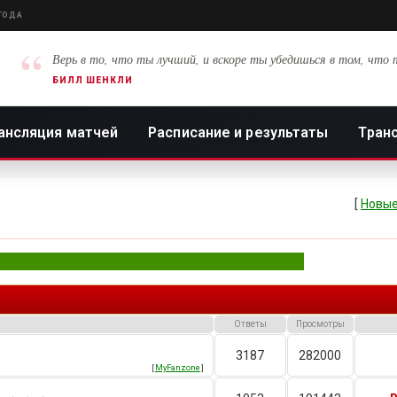
 ГОДА
“
Верь в то, что ты лучший, и вскоре ты убедишься в том, что 
БИЛЛ ШЕНКЛИ
ансляция матчей
Расписание и результаты
Тран
[
Новые
Ответы
Просмотры
3187
282000
[
MyFanzone
]