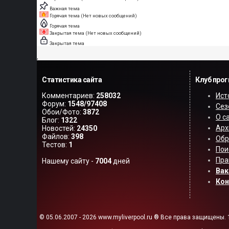
Важная тема
Горячая тема (Нет новых сообщений)
Горячая тема
Закрытая тема (Нет новых сообщений)
Закрытая тема
,
Статистика сайта
Клуб про
Комментариев:
258032
Ист
Форум:
1548/97408
Сез
Обои/Фото:
3872
О с
Блог:
1322
Арх
Новостей:
24350
Файлов:
398
Обр
Тестов:
1
Пои
Пра
Нашему сайту -
7004
дней
Вак
Ко
© 05.06.2007 - 2026 www.myliverpool.ru ® Все права защищены. 