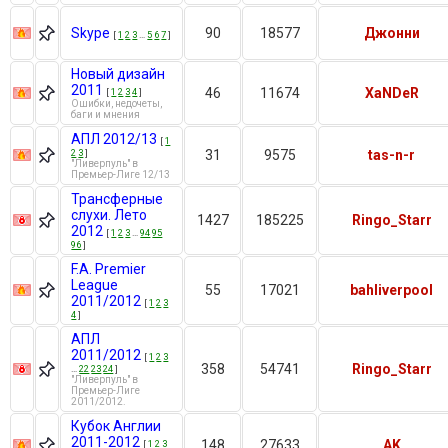
Skype
90
18577
Джонни
[
1
2
3
…
5
6
7
]
Новый дизайн
2011
46
11674
XaNDeR
[
1
2
3
4
]
Ошибки, недочеты,
баги и мнения
АПЛ 2012/13
[
1
2
3
]
31
9575
tas-n-r
"Ливерпуль" в
Премьер-Лиге 12/13
Трансферные
слухи. Лето
1427
185225
Ringo_Starr
2012
[
1
2
3
…
94
95
96
]
F.A. Premier
League
55
17021
bahliverpool
2011/2012
[
1
2
3
4
]
АПЛ
2011/2012
[
1
2
3
358
54741
Ringo_Starr
…
22
23
24
]
"Ливерпуль" в
Премьер-Лиге
2011/2012.
Кубок Англии
2011-2012
148
27633
AK
[
1
2
3