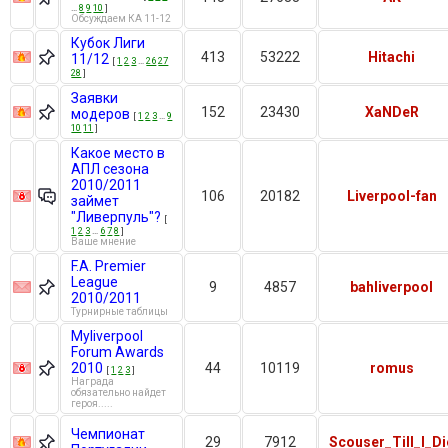
…
8
9
10
]
Обсуждаем КА 11-12
Кубок Лиги
413
53222
Hitachi
11/12
[
1
2
3
…
26
27
28
]
Заявки
152
23430
XaNDeR
модеров
[
1
2
3
…
9
10
11
]
Какое место в
АПЛ сезона
2010/2011
106
20182
Liverpool-fan
займет
"Ливерпуль"?
[
1
2
3
…
6
7
8
]
Ваше мнение
F.A. Premier
League
9
4857
bahliverpool
2010/2011
Турнирные таблицы
Myliverpool
Forum Awards
2010
44
10119
romus
[
1
2
3
]
Награда
обязательно найдет
героя.....
Чемпионат
29
7912
Scouser_Till_I_Di