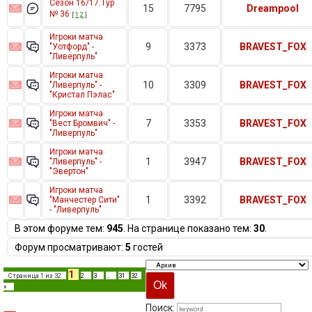
Сезон 16/17.Тур
15
7795
Dreampool
№ 36
[
1
2
]
Игроки матча
9
3373
BRAVEST_FOX
"Уотфорд" -
"Ливерпуль"
Игроки матча
10
3309
BRAVEST_FOX
"Ливерпуль" -
"Кристал Пэлас"
Игроки матча
7
3353
BRAVEST_FOX
"Вест Бромвич" -
"Ливерпуль"
Игроки матча
1
3947
BRAVEST_FOX
"Ливерпуль" -
"Эвертон"
Игроки матча
1
3392
BRAVEST_FOX
"Манчестер Сити"
- "Ливерпуль"
В этом форуме тем:
945
. На странице показано тем:
30
.
Форум просматривают:
5
гостей
1
Страница
1
из
32
2
3
…
31
32
»
Поиск: