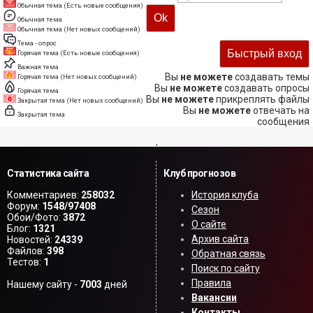
Обычная тема (Есть новые сообщения)
Обычная тема
Обычная тема (Нет новых сообщений)
Тема - опрос
Горячая тема (Есть новые сообщения)
Важная тема
Вы
не можете
создавать темы
Горячая тема (Нет новых сообщений)
Вы
не можете
создавать опросы
Горячая тема
Вы
не можете
прикреплять файлы
Закрытая тема (Нет новых сообщений)
Вы
не можете
отвечать на
Закрытая тема
сообщения
,
Статистика сайта
Клуб прогнозов
Комментариев:
258032
История клуба
Форум:
1548/97408
Сезон
Обои/Фото:
3872
О сайте
Блог:
1321
Архив сайта
Новостей:
24339
Файлов:
398
Обратная связь
Тестов:
1
Поиск по сайту
Правила
Нашему сайту -
7003
дней
Вакансии
Контакты