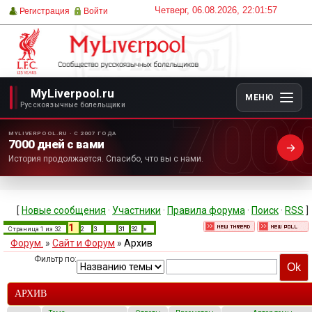
Четверг, 06.08.2026, 22:01:57
Регистрация
Войти
MyLiverpool.ru
МЕНЮ
700
Русскоязычные болельщики
MYLIVERPOOL.RU · С 2007 ГОДА
7000 дней с вами
История продолжается. Спасибо, что вы с нами.
[
Новые сообщения
·
Участники
·
Правила форума
·
Поиск
·
RSS
]
1
Страница
1
из
32
2
3
…
31
32
»
Форум.
»
Сайт и Форум
»
Архив
Фильтр по:
АРХИВ