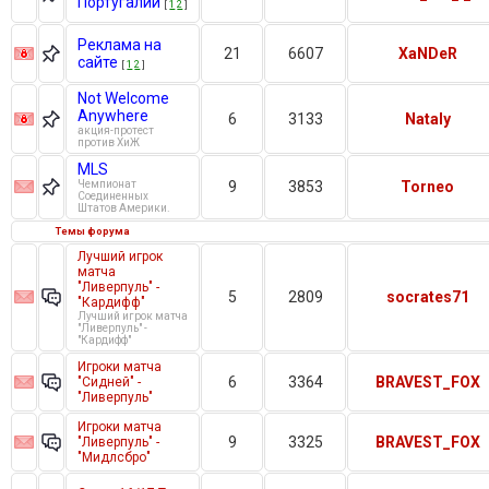
Португалии
[
1
2
]
Реклама на
21
6607
XaNDeR
сайте
[
1
2
]
Not Welcome
Anywhere
6
3133
Nataly
акция-протест
против ХиЖ
MLS
Чемпионат
9
3853
Torneo
Соединенных
Штатов Америки.
Темы форума
Лучший игрок
матча
"Ливерпуль" -
5
2809
socrates71
"Кардифф"
Лучший игрок матча
"Ливерпуль" -
"Кардифф"
Игроки матча
6
3364
BRAVEST_FOX
"Сидней" -
"Ливерпуль"
Игроки матча
9
3325
BRAVEST_FOX
"Ливерпуль" -
"Мидлсбро"