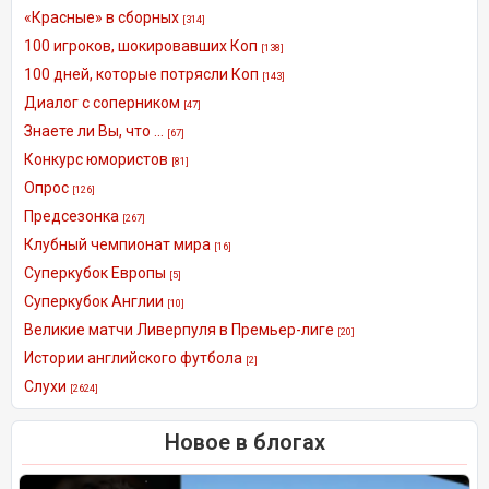
«Красные» в сборных
[314]
100 игроков, шокировавших Коп
[138]
100 дней, которые потрясли Коп
[143]
Диалог с соперником
[47]
Знаете ли Вы, что ...
[67]
Конкурс юмористов
[81]
Опрос
[126]
Предсезонка
[267]
Клубный чемпионат мира
[16]
Суперкубок Европы
[5]
Суперкубок Англии
[10]
Великие матчи Ливерпуля в Премьер-лиге
[20]
Истории английского футбола
[2]
Слухи
[2624]
Новое в блогах