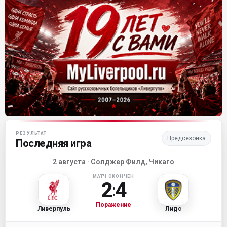
Матч-центр «Ливерпуля»
РЕЗУЛЬТАТ
Предсезонка
Последняя игра
2 августа · Солджер Филд, Чикаго
МАТЧ ОКОНЧЕН
2
4
:
Поражение
Ливерпуль
Лидс