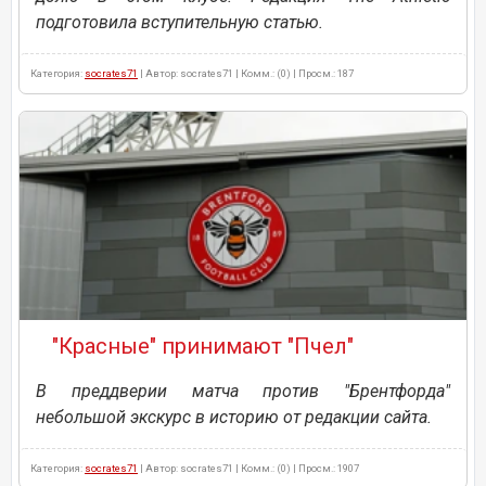
подготовила вступительную статью.
Категория:
socrates71
| Автор: socrates71 | Комм.: (0) | Просм.: 187
"Красные" принимают "Пчел"
В преддверии матча против "Брентфорда"
небольшой экскурс в историю от редакции сайта.
Категория:
socrates71
| Автор: socrates71 | Комм.: (0) | Просм.: 1907