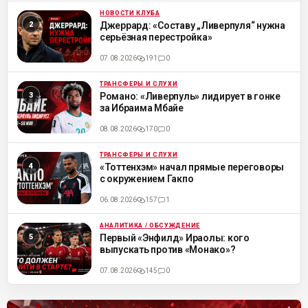
НОВОСТИ КЛУБА
ML
Джеррард: «Составу „Ливерпуля“ нужна
серьёзная перестройка»
07.08.2026
191
0
ТРАНСФЕРЫ И СЛУХИ
ML
Романо: «Ливерпуль» лидирует в гонке
за Ибраима Мбайе
08.08.2026
170
0
ТРАНСФЕРЫ И СЛУХИ
ML
«Тоттенхэм» начал прямые переговоры
с окружением Гакпо
06.08.2026
157
1
АНАЛИТИКА / ОБСУЖДЕНИЕ
ML
Первый «Энфилд» Ираолы: кого
выпускать против «Монако»?
07.08.2026
145
0