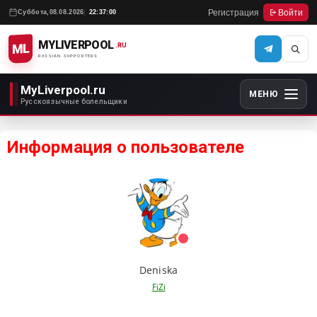
Регистрация
Войти
Суббота,
08.08.2026
22:37:00
MYLIVERPOOL
ML
.RU
RUSSIAN SUPPORTERS
MyLiverpool.ru
МЕНЮ
Русскоязычные болельщики
Информация о пользователе
Deniska
FiZi