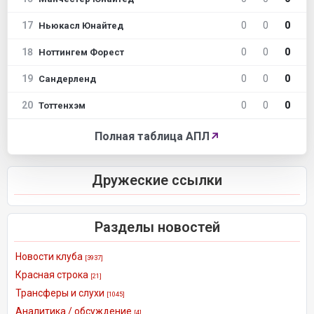
17
0
0
0
Ньюкасл Юнайтед
18
0
0
0
Ноттингем Форест
19
0
0
0
Сандерленд
20
0
0
0
Тоттенхэм
Полная таблица АПЛ
↗
Дружеские ссылки
Разделы новостей
Новости клуба
[3937]
Красная строка
[21]
Трансферы и слухи
[1045]
Аналитика / обсуждение
[4]