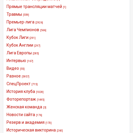
Прямые трансляции матчей
[1]
Травмы
[559]
Премьер-лига
[2926]
Лига Чемпионов
[566]
Кубок Лиги
[291]
Кубок Англии
[297]
Лига Европы
[285]
Интервью
[167]
Видео
[55]
Разное
[5957]
СпецПроект
[715]
История клуба
[1028]
Фоторепортаж
[1695]
Женская команда
[3]
Новости сайта
[176]
Резерв и академия
[170]
Историческая викторина
[260]