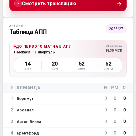
→
Смотреть трансляцию
АНГЛИЯ
2026/27
Таблица АПЛ
ДО ПЕРВОГО МАТЧА В АПЛ
23 августа
18:30 МСК
Ньюкасл — Ливерпуль
14
20
52
52
ДНЕЙ
ЧАСОВ
МИНУТ
СЕКУНД
#
КОМАНДА
И
РМ
О
1
0
0
0
Борнмут
2
0
0
0
Арсенал
3
0
0
0
Астон Вилла
4
0
0
0
Брентфорд