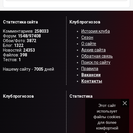
Статистика сайта
Клуб прогнозов
Комментариев:
258033
История клуба
Форум:
1548/97408
Сезон
Обои/Фото:
3872
О сайте
Блог:
1322
Архив сайта
Новостей:
24353
Файлов:
398
Обратная связь
Тестов:
1
Поиск по сайту
Правила
Нашему сайту -
7005
дней
Вакансии
Контакты
Клуб прогнозов
Статистика
Этот сайт
использует
файлы cookies
для более
комфортной