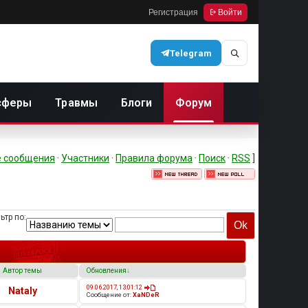
Регистрация
Войти
Telegram
сферы
Травмы
Блоги
Форум
 сообщения
·
Участники
·
Правила форума
·
Поиск
·
RSS
]
ьтр по:
Автор темы
Обновления
↓
09.06.2017, 13:01:12
Nataly
Сообщение от:
XaNDeR