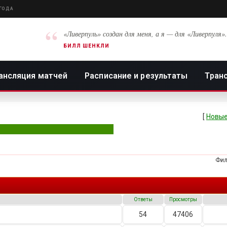
 ГОДА
“
«Ливерпуль» создан для меня, а я — для «Ливерпуля».
БИЛЛ ШЕНКЛИ
ансляция матчей
Расписание и результаты
Тран
[
Новые
Фил
Ответы
Просмотры
54
47406