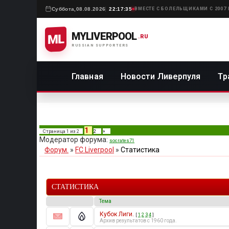
Суббота,
08.08.2026
22:17:35
ВМЕСТЕ С БОЛЕЛЬЩИКАМИ С 2007
MYLIVERPOOL
ML
.RU
RUSSIAN SUPPORTERS
Главная
Новости Ливерпуля
Тр
1
Страница
1
из
2
2
»
Модератор форума:
socrates71
Форум.
»
FC Liverpool
»
Статистика
СТАТИСТИКА
Тема
Кубок Лиги.
[
1
2
3
4
]
Архив результатов с 1960 года.