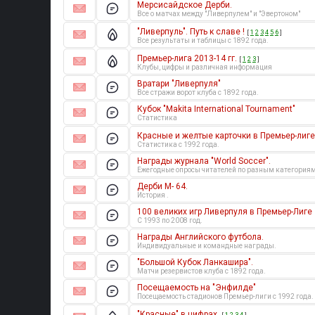
Мерсисайдское Дерби.
Все о матчах между "Ливерпулем" и "Эвертоном"
"Ливерпуль". Путь к славе !
[
1
2
3
4
5
6
]
Все результаты и таблицы с 1892 года.
Премьер-лига 2013-14 гг.
[
1
2
3
]
Клубы, цифры и различная информация
Вратари "Ливерпуля"
Все стражи ворот клуба с 1892 года.
Кубок "Makita International Tournament"
Статистика
Красные и желтые карточки в Премьер-лиге
Статистика с 1992 года.
Награды журнала "World Soccer".
Ежегодные опросы читателей по разным категориям
Дерби М- 64.
История .
100 великих игр Ливерпуля в Премьер-Лиге
C 1993 по 2008 год.
Награды Английского футбола.
Индивидуальные и командные награды.
"Большой Кубок Ланкашира".
Матчи резервистов клуба с 1892 года.
Посещаемость на "Энфилде"
Посещаемость стадионов Премьер-лиги с 1992 года.
"Красные" в цифрах.
[
1
2
3
4
]