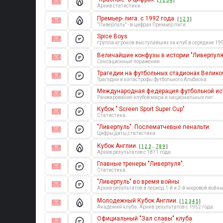
Архив статистики.
Премьер- лига. с 1992 года.
[
1
2
3
]
"Ливерпуль" - в цифрах Премьер лиги.
Spice Boys
группа игроков выступавших за клуб в середине 199
Величайшие конфузы в истории "Ливерпуля
Сенсационные поражения
Трагедии на футбольных стадионах Велико
Трагедии и катастрофы футбольного Альбиона.
Международная федерация футбольной исто
Ранжирование клубов мира и национальных лиг.
Кубок " Screen Sport Super Cup"
Статистика.
"Ливерпуль". Послематчевые пенальти.
Цифры,даты,статистика.
Кубок Англии.
[
1
2
3
…
7
8
9
]
Архив результатов с 1871 года.
Главные тренеры "Ливерпуля".
Статистика.
"Ливерпуль" во время войны
Архив результатов в период 1-й и 2-й мировой войны
Молодежный Кубок Англии.
[
1
2
3
4
5
]
Академия клуба. Архив результатов с 1952 года.
Официальный "Зал славы" клуба.