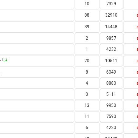
10
7329
88
32910
39
14448
2
9857
1
4232
.
[
1
2
]
20
10511
8
6049
.
4
8880
0
5111
13
9950
11
7590
6
4220