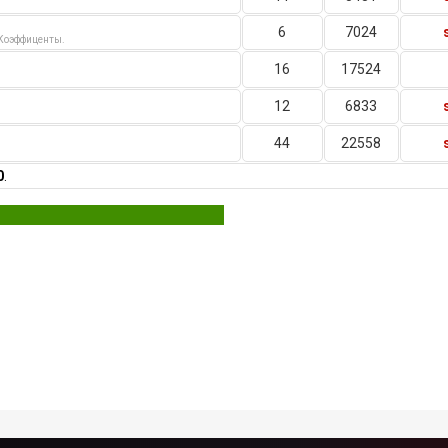
6
7024
Коэффиценты.
16
17524
12
6833
44
22558
0
.