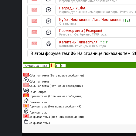
Игроки представленные в "Зале славы".
Награды УЕФА.
Индивидуальные и командные награды. Рейтинги. 
Кубок Чемпионов- Лига Чемпионов.
[
1
2
]
Статистика.
Премьер-лига ( Резервы)
Резерв клуба. Архив с 1999 года.
Капитаны "Ливерпуля"
[
1
2
3
]
Капитаны команды с 1892 года.
В этом форуме тем:
36
. На странице показано тем:
3
1
Страница
1
из
2
2
»
Обычная тема (Есть новые сообщения)
Обычная тема
Обычная тема (Нет новых сообщений)
Тема - опрос
Горячая тема (Есть новые сообщения)
Важная тема
Горячая тема (Нет новых сообщений)
Горячая тема
Закрытая тема (Нет новых сообщений)
Закрытая тема
,