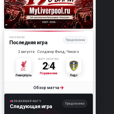
Матч-центр «Ливерпуля»
РЕЗУЛЬТАТ
Предсезонка
Последняя игра
2 августа · Солджер Филд, Чикаго
МАТЧ ОКОНЧЕН
2
4
:
Поражение
Ливерпуль
Лидс
→
Обзор матча
БЛИЖАЙШИЙ МАТЧ
Предсезонка
Следующая игра