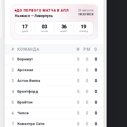
ДО ПЕРВОГО МАТЧА В АПЛ
23 августа
18:30 МСК
Ньюкасл — Ливерпуль
17
03
36
18
ДНЕЙ
ЧАСОВ
МИНУТ
СЕКУНД
#
КОМАНДА
И
РМ
О
1
0
0
0
Борнмут
2
0
0
0
Арсенал
3
0
0
0
Астон Вилла
4
0
0
0
Брентфорд
5
0
0
0
Брайтон
6
0
0
0
Челси
7
0
0
0
Ковентри Сити