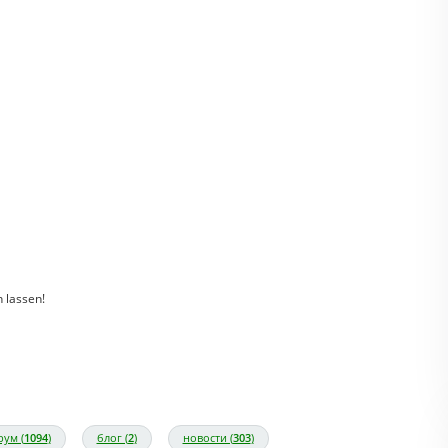
 lassen!
ум (
1094
)
блог (
2
)
новости (
303
)