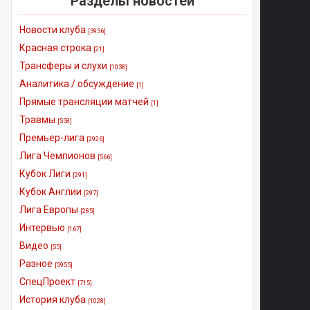
Разделы новостей
Новости клуба
[3936]
Красная строка
[21]
Трансферы и слухи
[1038]
Аналитика / обсуждение
[1]
Прямые трансляции матчей
[1]
Травмы
[558]
Премьер-лига
[2926]
Лига Чемпионов
[566]
Кубок Лиги
[291]
Кубок Англии
[297]
Лига Европы
[285]
Интервью
[167]
Видео
[55]
Разное
[5955]
СпецПроект
[715]
История клуба
[1028]