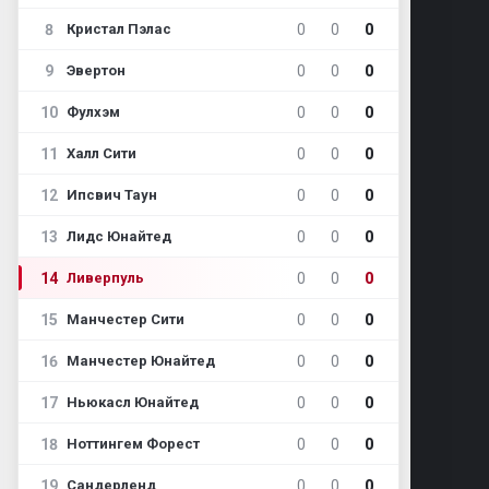
8
0
0
0
Кристал Пэлас
9
0
0
0
Эвертон
10
0
0
0
Фулхэм
11
0
0
0
Халл Сити
12
0
0
0
Ипсвич Таун
13
0
0
0
Лидс Юнайтед
14
0
0
0
Ливерпуль
15
0
0
0
Манчестер Сити
16
0
0
0
Манчестер Юнайтед
17
0
0
0
Ньюкасл Юнайтед
18
0
0
0
Ноттингем Форест
19
0
0
0
Сандерленд