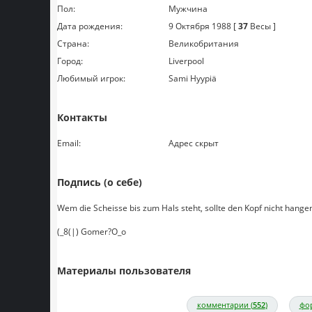
Пол:
Мужчина
Дата рождения:
9 Октября 1988 [
37
Весы ]
Страна:
Великобритания
Город:
Liverpool
Любимый игрок:
Sami Hyypiä
Контакты
Email:
Адрес скрыт
Подпись (о себе)
Wem die Scheisse bis zum Hals steht, sollte den Kopf nicht hangen
(_8(|) Gomer?O_o
Материалы пользователя
комментарии (
552
)
фор