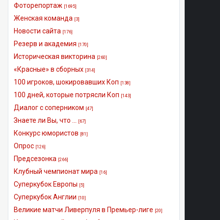
Фоторепортаж
[1695]
Женская команда
[3]
Новости сайта
[176]
Резерв и академия
[170]
Историческая викторина
[260]
«Красные» в сборных
[314]
100 игроков, шокировавших Коп
[138]
100 дней, которые потрясли Коп
[143]
Диалог с соперником
[47]
Знаете ли Вы, что ...
[67]
Конкурс юмористов
[81]
Опрос
[126]
Предсезонка
[266]
Клубный чемпионат мира
[16]
Суперкубок Европы
[5]
Суперкубок Англии
[10]
Великие матчи Ливерпуля в Премьер-лиге
[20]