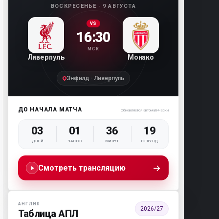
ВОСКРЕСЕНЬЕ · 9 АВГУСТА
VS
16:30
МСК
Ливерпуль
Монако
Энфилд · Ливерпуль
ДО НАЧАЛА МАТЧА
Обновляется автоматически
03
01
36
18
ДНЕЙ
ЧАСОВ
МИНУТ
СЕКУНД
→
Смотреть трансляцию
АНГЛИЯ
2026/27
Таблица АПЛ