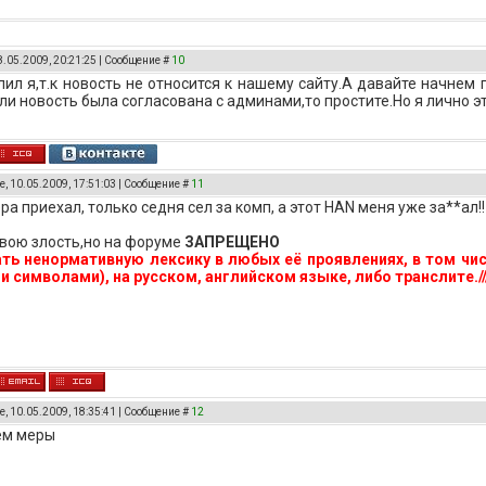
8.05.2009, 20:21:25 | Сообщение #
10
алил я,т.к новость не относится к нашему сайту.А давайте начне
и новость была согласована с админами,то простите.Но я лично эт
, 10.05.2009, 17:51:03 | Сообщение #
11
ра приехал, только седня сел за комп, а этот HAN меня уже за**ал!!
вою злость,но на форуме
ЗАПРЕЩЕНО
ть ненормативную лексику в любых её проявлениях, в том ч
и символами), на русском, английском языке, либо транслите.///
, 10.05.2009, 18:35:41 | Сообщение #
12
ем меры