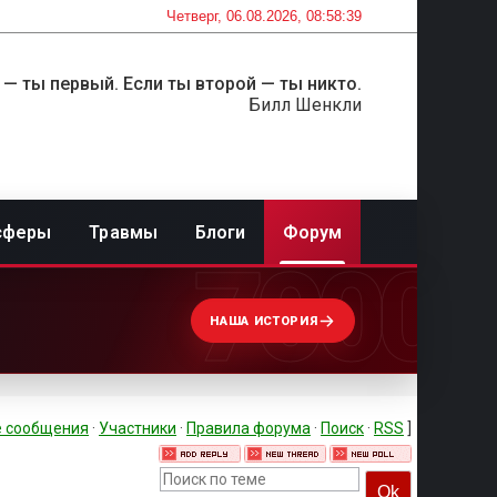
Четверг, 06.08.2026, 08:58:39
 — ты первый. Если ты второй — ты никто.
Билл Шенкли
сферы
Травмы
Блоги
Форум
7000
НАША ИСТОРИЯ
 сообщения
·
Участники
·
Правила форума
·
Поиск
·
RSS
]