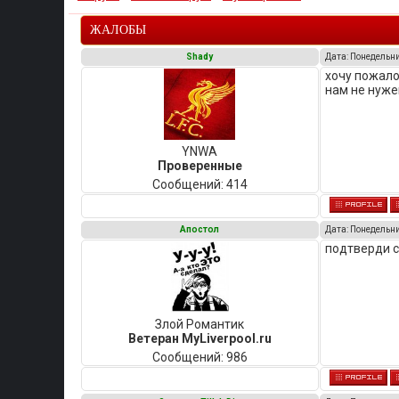
ЖАЛОБЫ
Shady
Дата: Понедельни
хочу пожало
нам не нуже
YNWA
Проверенные
Сообщений:
414
Апостол
Дата: Понедельни
подтверди с
Злой Романтик
Ветеран MyLiverpool.ru
Сообщений:
986