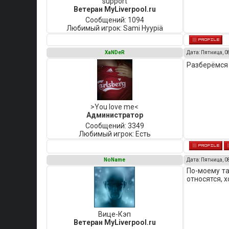
support
Ветеран MyLiverpool.ru
Сообщений:
1094
Любимый игрок:
Sami Hyypiä
XaNDeR
Дата: Пятница, 0
Разберёмс
>You love me<
Администратор
Сообщений:
3349
Любимый игрок:
Есть
NoName
Дата: Пятница, 0
По-моему та
относятся, 
Вице-Кэп
Ветеран MyLiverpool.ru