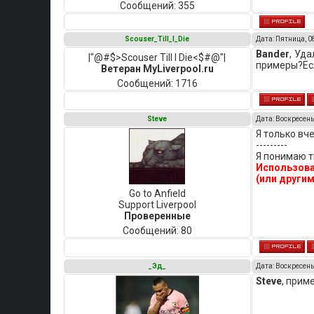
Сообщений:
355
Scouser_Till_I_Die
Дата: Пятница, 0
Bander
, Уд
|"@#$>Scouser Till I Die<$#@"|
примеры?Есл
Ветеран MyLiverpool.ru
Сообщений:
1716
Steve
Дата: Воскресенье
Я только вче
---------
Я понимаю т
Использова
(или другим
Go to Anfield
Support Liverpool
Проверенные
Сообщений:
80
_Эд_
Дата: Воскресенье
Steve
, прим