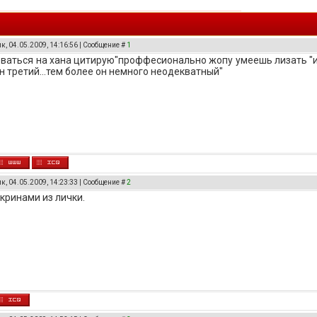
к, 04.05.2009, 14:16:56 | Сообщение #
1
ваться на хана цитирую"проффесионально жопу умеешь лизать "и"
н третий...тем более он немного неодекватный"
к, 04.05.2009, 14:23:33 | Сообщение #
2
кринами из лички.