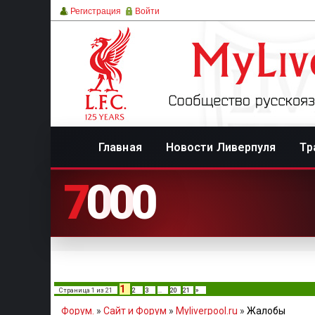
Регистрация
Войти
Главная
Новости Ливерпуля
Тр
7
0
0
0
1
Страница
1
из
21
2
3
…
20
21
»
Форум.
»
Сайт и Форум
»
Myliverpool.ru
»
Жалобы