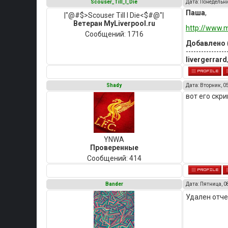
Scouser_Till_I_Die
Дата: Понедельни
Паша
,
|"@#$>Scouser Till I Die<$#@"|
Ветеран MyLiverpool.ru
http://www.m
Сообщений:
1716
Добавлено
----------------
livergerrard
Shady
Дата: Вторник, 0
вот его скр
YNWA
Проверенные
Сообщений:
414
Bander
Дата: Пятница, 0
Удален отче