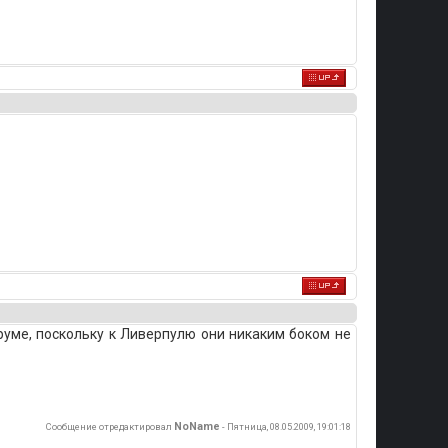
уме, поскольку к Ливерпулю они никаким боком не
NoName
Сообщение отредактировал
-
Пятница, 08.05.2009, 19:01:18