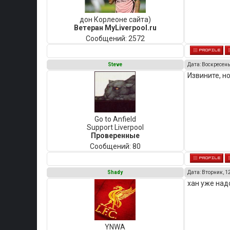
дон Корлеоне сайта)
Ветеран MyLiverpool.ru
Сообщений:
2572
Steve
Дата: Воскресенье
Извините, н
Go to Anfield
Support Liverpool
Проверенные
Сообщений:
80
Shady
Дата: Вторник, 1
хан уже над
YNWA