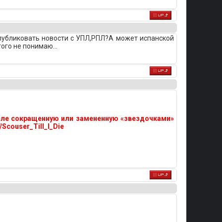
м публиковать новости с УПЛ,РПЛ?А может испанской
ого не понимаю...
исле сокращенную или замененную «звездочками»
Scouser_Till_I_Die