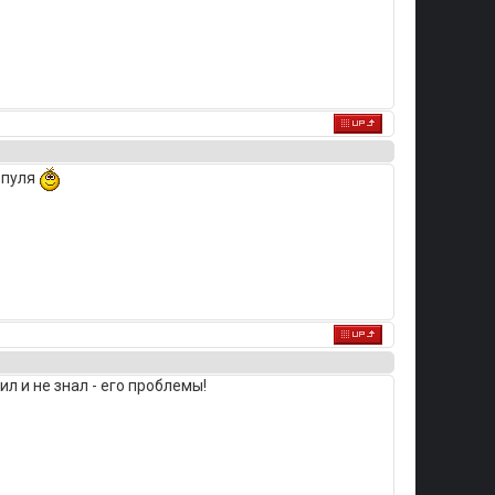
рпуля
л и не знал - его проблемы!