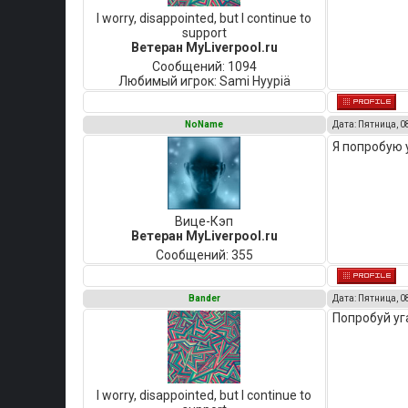
I worry, disappointed, but I continue to
support
Ветеран MyLiverpool.ru
Сообщений:
1094
Любимый игрок:
Sami Hyypiä
NoName
Дата: Пятница, 0
Я попробую 
Вице-Кэп
Ветеран MyLiverpool.ru
Сообщений:
355
Bander
Дата: Пятница, 0
Попробуй уг
I worry, disappointed, but I continue to