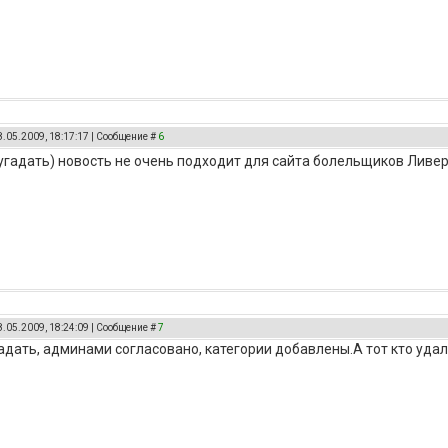
8.05.2009, 18:17:17 | Сообщение #
6
угадать) новость не очень подходит для сайта болельщиков Ливе
8.05.2009, 18:24:09 | Сообщение #
7
адать, админами согласовано, категории добавлены.А тот кто удали