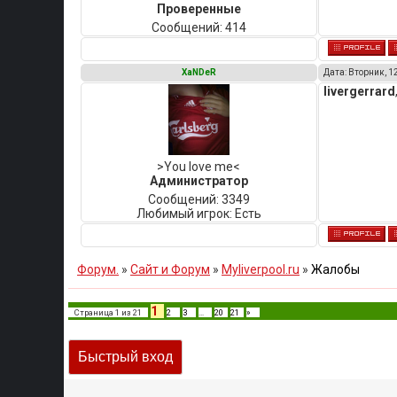
Проверенные
Сообщений:
414
XaNDeR
Дата: Вторник, 1
livergerrard
>You love me<
Администратор
Сообщений:
3349
Любимый игрок:
Есть
Форум.
»
Сайт и Форум
»
Myliverpool.ru
»
Жалобы
1
Страница
1
из
21
2
3
…
20
21
»