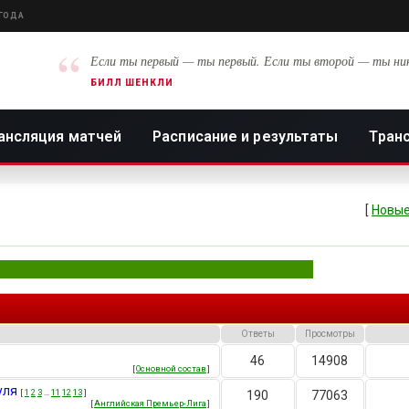
 ГОДА
“
Если ты первый — ты первый. Если ты второй — ты ни
БИЛЛ ШЕНКЛИ
ансляция матчей
Расписание и результаты
Тран
[
Новые
Ответы
Просмотры
46
14908
[
Основной состав
]
уля
[
1
2
3
…
11
12
13
]
190
77063
[
Английская Премьер-Лига
]