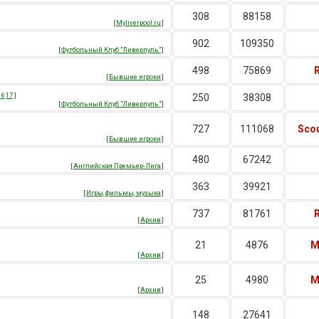
308
88158
[
Myliverpool.ru
]
902
109350
[
Футбольный Клуб "Ливерпуль"
]
498
75869
[
Бывшие игроки
]
16
17
]
250
38308
[
Футбольный Клуб "Ливерпуль"
]
727
111068
Scou
[
Бывшие игроки
]
480
67242
[
Английская Премьер-Лига
]
363
39921
[
Игры, фильмы, музыка
]
737
81761
[
Архив
]
21
4876
M
[
Архив
]
25
4980
M
[
Архив
]
148
27641