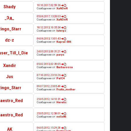
10.10.2017, 02:59:36
Shady
Сообщение от:
XaNDeR
05.06.2017, 13:28:03
_Эд_
Сообщение от:
XaNDeR
18.12.2013, 10:35:34
Ringo_Starr
Сообщение от:
luterpz
06.06.2013, 13:01:43
dz-z
Сообщение от:
Kapral-006
24.03.2013, 00:31:21
ser_Till_I_Die
Сообщение от:
parys
05.02.2013, 02:39:05
Xandir
Сообщение от:
Barbarossa
07.10.2012, 23:10:26
Jus
Сообщение от:
PalC4
09.07.2012, 23:05:49
Ringo_Starr
Сообщение от:
Frutto_mother
25.05.2012, 14:10:31
aestro_Red
Сообщение от:
Heretic
25.05.2012, 12:58:01
aestro_Red
Сообщение от:
nelix86
06.05.2012, 15:29:28
AK
Сообщение от:
Fantasium