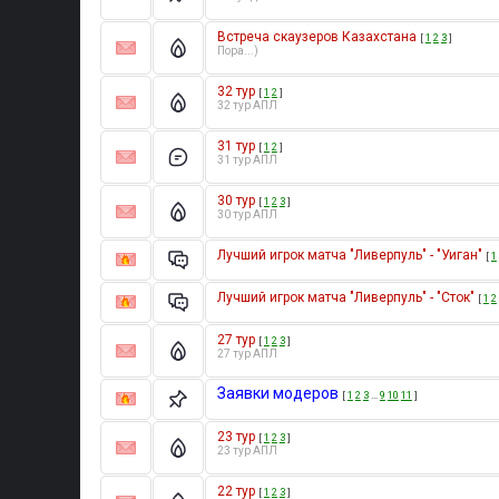
Встреча скаузеров Казахстана
[
1
2
3
]
Пора...)
32 тур
[
1
2
]
32 тур АПЛ
31 тур
[
1
2
]
31 тур АПЛ
30 тур
[
1
2
3
]
30 тур АПЛ
Лучший игрок матча "Ливерпуль" - "Уиган"
[
1
Лучший игрок матча "Ливерпуль" - "Сток"
[
1
2
27 тур
[
1
2
3
]
27 тур АПЛ
Заявки модеров
[
1
2
3
…
9
10
11
]
23 тур
[
1
2
3
]
23 тур АПЛ
22 тур
[
1
2
3
]