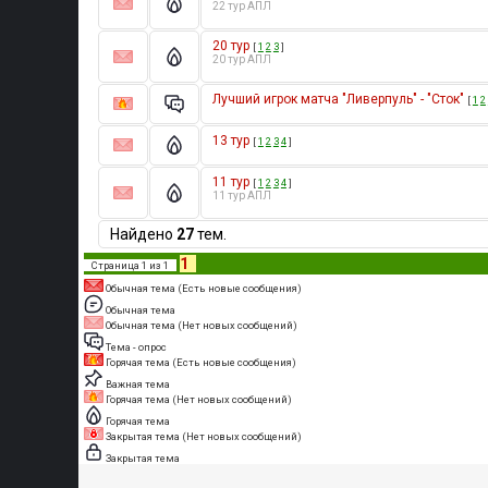
22 тур АПЛ
20 тур
[
1
2
3
]
20 тур АПЛ
Лучший игрок матча "Ливерпуль" - "Сток"
[
1
2
13 тур
[
1
2
3
4
]
11 тур
[
1
2
3
4
]
11 тур АПЛ
Найдено
27
тем.
1
Страница
1
из
1
Обычная тема (Есть новые сообщения)
Обычная тема
Обычная тема (Нет новых сообщений)
Тема - опрос
Горячая тема (Есть новые сообщения)
Важная тема
Горячая тема (Нет новых сообщений)
Горячая тема
Закрытая тема (Нет новых сообщений)
Закрытая тема
,