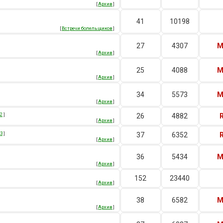
[
Архив
]
41
10198
[
Встречи болельщиков
]
27
4307
M
[
Архив
]
25
4088
M
[
Архив
]
34
5573
M
[
Архив
]
2
]
26
4882
[
Архив
]
3
]
37
6352
[
Архив
]
36
5434
M
[
Архив
]
152
23440
[
Архив
]
38
6582
M
[
Архив
]