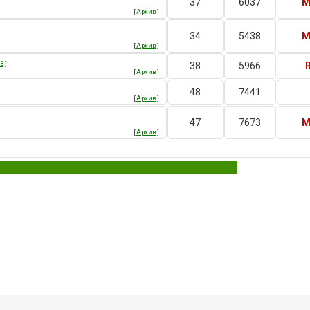
37
6037
M
[
Архив
]
34
5438
M
[
Архив
]
3
]
38
5966
[
Архив
]
48
7441
[
Архив
]
47
7673
M
[
Архив
]