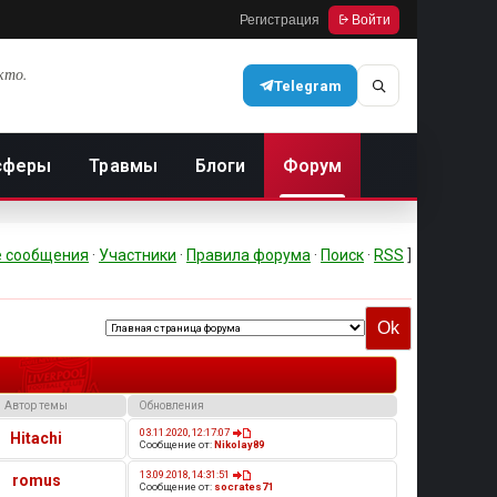
Регистрация
Войти
кто.
Telegram
сферы
Травмы
Блоги
Форум
 сообщения
·
Участники
·
Правила форума
·
Поиск
·
RSS
]
Автор темы
Обновления
03.11.2020, 12:17:07
Hitachi
Сообщение от:
Nikolay89
13.09.2018, 14:31:51
romus
Сообщение от:
socrates71