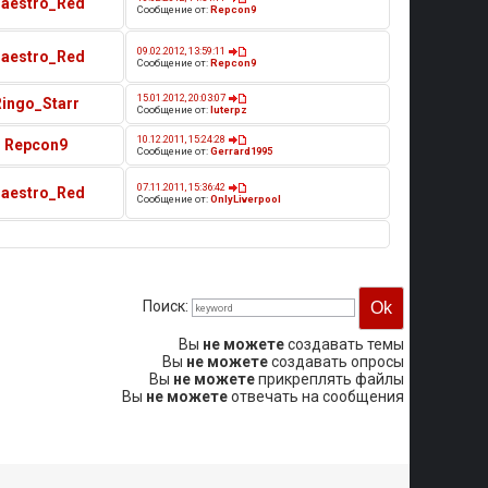
aestro_Red
Сообщение от:
Repcon9
09.02.2012, 13:59:11
aestro_Red
Сообщение от:
Repcon9
15.01.2012, 20:03:07
Ringo_Starr
Сообщение от:
luterpz
10.12.2011, 15:24:28
Repcon9
Сообщение от:
Gerrard1995
07.11.2011, 15:36:42
aestro_Red
Сообщение от:
OnlyLiverpool
Поиск:
Вы
не можете
создавать темы
Вы
не можете
создавать опросы
Вы
не можете
прикреплять файлы
Вы
не можете
отвечать на сообщения