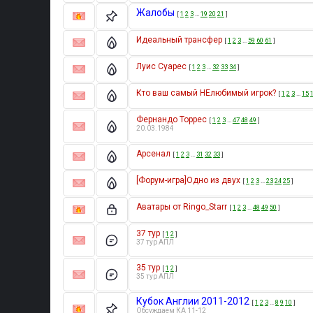
Жалобы
[
1
2
3
…
19
20
21
]
Идеальный трансфер
[
1
2
3
…
59
60
61
]
Луис Суарес
[
1
2
3
…
32
33
34
]
Кто ваш самый НЕлюбимый игрок?
[
1
2
3
…
15
Фернандо Торрес
[
1
2
3
…
47
48
49
]
20.03.1984
Арсенал
[
1
2
3
…
31
32
33
]
[Форум-игра]Одно из двух
[
1
2
3
…
23
24
25
]
Аватары от Ringo_Starr
[
1
2
3
…
48
49
50
]
37 тур
[
1
2
]
37 тур АПЛ
35 тур
[
1
2
]
35 тур АПЛ
Кубок Англии 2011-2012
[
1
2
3
…
8
9
10
]
Обсуждаем КА 11-12