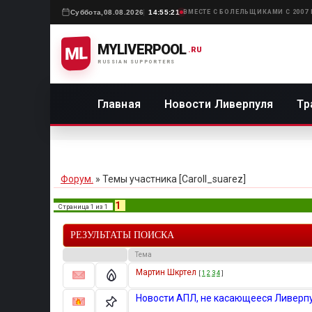
Суббота,
08.08.2026
14:55:21
ВМЕСТЕ С БОЛЕЛЬЩИКАМИ С 2007
MYLIVERPOOL
ML
.RU
RUSSIAN SUPPORTERS
Главная
Новости Ливерпуля
Тр
Форум.
»
Темы участника [Caroll_suarez]
1
Страница
1
из
1
РЕЗУЛЬТАТЫ ПОИСКА
Тема
Мартин Шкртел
[
1
2
3
4
]
Новости АПЛ, не касающееся Ливерп