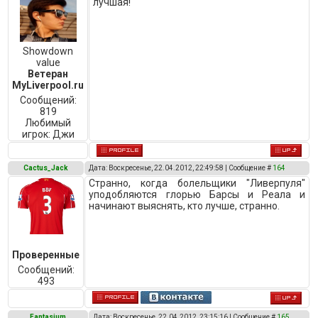
лучшая!
Showdown
value
Ветеран
MyLiverpool.ru
Сообщений:
819
Любимый
игрок:
Джи
Cactus_Jack
Дата: Воскресенье, 22.04.2012, 22:49:58 | Сообщение #
164
Странно, когда болельщики "Ливерпуля"
уподобляются глорью Барсы и Реала и
начинают выяснять, кто лучше, странно.
Проверенные
Сообщений:
493
Fantasium
Дата: Воскресенье, 22.04.2012, 23:15:16 | Сообщение #
165