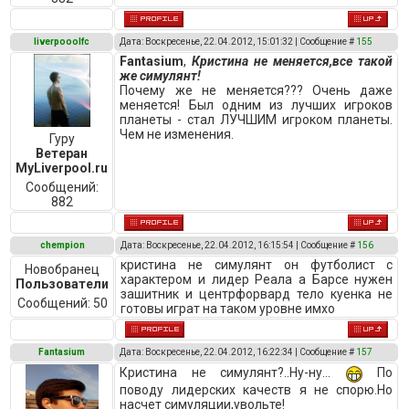
liverpooolfc
Дата: Воскресенье, 22.04.2012, 15:01:32 | Сообщение #
155
Fantasium
,
Кристина не меняется,все такой
же симулянт!
Почему же не меняется??? Очень даже
меняется! Был одним из лучших игроков
планеты - стал ЛУЧШИМ игроком планеты.
Чем не изменения.
Гуру
Ветеран
MyLiverpool.ru
Сообщений:
882
chempion
Дата: Воскресенье, 22.04.2012, 16:15:54 | Сообщение #
156
кристина не симулянт он футболист с
Новобранец
характером и лидер Реала а Барсе нужен
Пользователи
зашитник и центрфорвард тело куенка не
Сообщений:
50
готовы играт на таком уровне имхо
Fantasium
Дата: Воскресенье, 22.04.2012, 16:22:34 | Сообщение #
157
Кристина не симулянт?..Ну-ну...
По
поводу лидерских качеств я не спорю.Но
насчет симуляции,увольте!