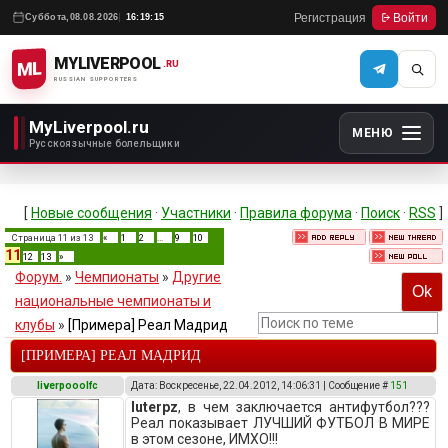
Регистрация
Войти
Суббота,
08.08.2026
16:19:15
MYLIVERPOOL
ML
.RU
RUSSIAN SUPPORTERS
MyLiverpool.ru
МЕНЮ
Русскоязычные болельщики
[
Новые сообщения
·
Участники
·
Правила форума
·
Поиск
·
RSS
]
Страница
11
из
13
«
1
2
…
9
10
11
12
13
»
Форум.
»
Чемпионаты
»
Другие
национальные чемпионаты и
клубы
»
[Примера] Реал Мадрид
[ПРИМЕРА] РЕАЛ МАДРИД
liverpooolfc
Дата: Воскресенье, 22.04.2012, 14:06:31 | Сообщение #
151
luterpz
, в чем заключается антифутбол???
Реал показывает ЛУЧШИЙ ФУТБОЛ В МИРЕ
в этом сезоне, ИМХО!!!