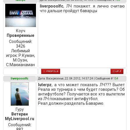
liverpooolfc
, ЛЧ покажет. я лично считаю
что дальше пройдут баварцы
Коуч
Проверенные
Сообщений:
3426
Любимый
игрок:
Р.Куман,
М.Оуэн,
C.Макманаман
liverpooolfc
Дата: Воскресенье, 22.04.2012, 14:57:24 | Сообщение #
154
luterpz
, а что может показать ЛЧ??? Вылет
Реала из турнира о чем будет говорить? Об
антифутболе? Получается все кто вылетели
из ЛЧ показывают антифутбол.
Реал должен разделать Баварию.
Гуру
Ветеран
MyLiverpool.ru
Сообщений:
882