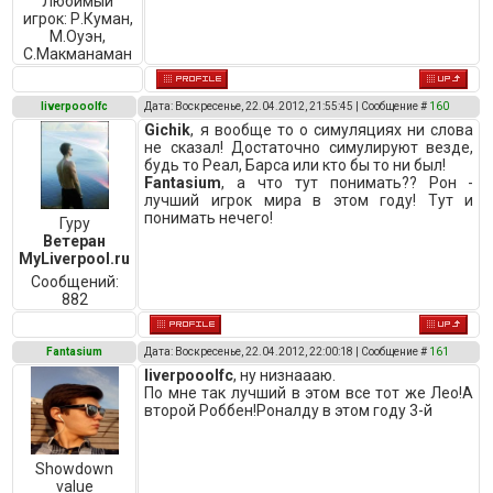
Любимый
игрок:
Р.Куман,
М.Оуэн,
C.Макманаман
liverpooolfc
Дата: Воскресенье, 22.04.2012, 21:55:45 | Сообщение #
160
Gichik
, я вообще то о симуляциях ни слова
не сказал! Достаточно симулируют везде,
будь то Реал, Барса или кто бы то ни был!
Fantasium
, а что тут понимать?? Рон -
лучший игрок мира в этом году! Тут и
понимать нечего!
Гуру
Ветеран
MyLiverpool.ru
Сообщений:
882
Fantasium
Дата: Воскресенье, 22.04.2012, 22:00:18 | Сообщение #
161
liverpooolfc
, ну низнаааю.
По мне так лучший в этом все тот же Лео!А
второй Роббен!Роналду в этом году 3-й
Showdown
value