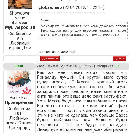
Добавлено
(22.04.2012, 15:22:34)
---------------------------------------------
Showdown
value
Quote
Ветеран
Почему же не меняется??? Очень даже меняется!
MyLiverpool.ru
Был одним из лучших игроков планеты - стал
Сообщений:
ЛУЧШИМ игроком планеты. Чем не изменения.
819
Любимый
игрок:
Джи
не понял о чем ты!
Gichik
Дата: Воскресенье, 22.04.2012, 16:43:32 | Сообщение #
158
Как же меня бесит когда говорят что
Ронаалду лучший .Он крутой мега супер
пупер игрок , НО Месси 3 кратный игрок
планеты вбейте уже это в голову себе , я уже
запарился вам говорить ваши симпатии и
анти пантии это ваше дело факт еасть факт .
Вице-Кэп
Хоть Месси будет все голы забивать с пасов
Проверенные
Иньесты это ни чего не изменит ибо факт
Сообщений:
есть факт . Просто люди завистливые и с
1014
этим не чего не сделаеш чем больше Барса
Любимый
будет выйгрывать тем больше будет
игрок:
Стивен
ненависти . Так же будут не навидить
Джеррард
Ливерпуль если мы начнем всех обыгрывать