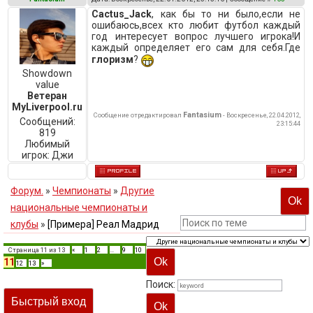
Cactus_Jack
, как бы то ни было,если не
ошибаюсь,всех кто любит футбол каждый
год интересует вопрос лучшего игрока!И
каждый определяет его сам для себя.Где
глоризм
?
Showdown
value
Ветеран
MyLiverpool.ru
Fantasium
Сообщение отредактировал
-
Воскресенье, 22.04.2012,
Сообщений:
23:15:44
819
Любимый
игрок:
Джи
Форум.
»
Чемпионаты
»
Другие
национальные чемпионаты и
клубы
»
[Примера] Реал Мадрид
Страница
11
из
13
«
1
2
…
9
10
11
12
13
»
Поиск: