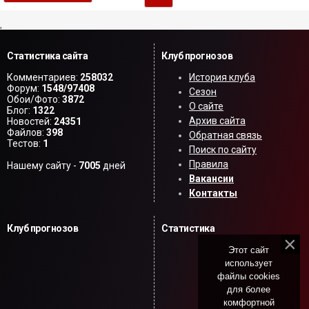
,
Статистика сайта
Клуб прогнозов
Комментариев:
258032
История клуба
Форум:
1548/97408
Сезон
Обои/Фото:
3872
О сайте
Блог:
1322
Архив сайта
Новостей:
24351
Файлов:
398
Обратная связь
Тестов:
1
Поиск по сайту
Правила
Нашему сайту -
7005
дней
Вакансии
Контакты
Клуб прогнозов
Статистика
Этот сайт
использует
файлы cookies
для более
комфортной