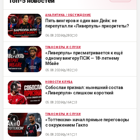
Топ-5 новостей
АНАЛИТИКА / ОБСУЖДЕНИЕ
ML
Пять вингеров и один ван Дейк: не
перепутал ли «Ливерпуль» приоритеты?
06.08.2026
280
0
ТРАНСФЕРЫ И СЛУХИ
ML
«Ливерпуль» присматривается к ещё
одному вингеру ПСЖ — 18-летнему
Мбайе
05.08.2026
182
0
НОВОСТИ КЛУБА
ML
Собослаи признал: нынешний состав
«Ливерпуля» слишком короткий
05.08.2026
164
3
ТРАНСФЕРЫ И СЛУХИ
ML
«Тоттенхэм» начал прямые переговоры
с окружением Гакпо
06.08.2026
141
1