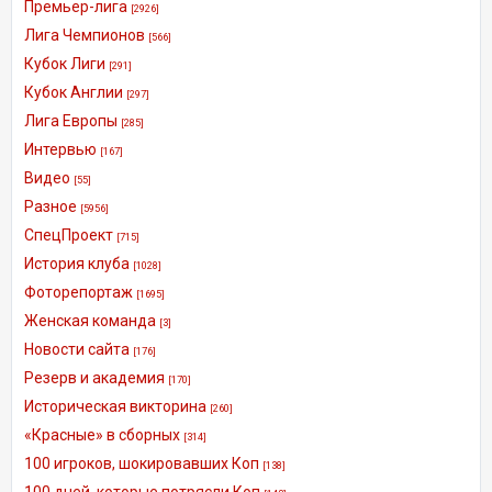
Премьер-лига
[2926]
Лига Чемпионов
[566]
Кубок Лиги
[291]
Кубок Англии
[297]
Лига Европы
[285]
Интервью
[167]
Видео
[55]
Разное
[5956]
СпецПроект
[715]
История клуба
[1028]
Фоторепортаж
[1695]
Женская команда
[3]
Новости сайта
[176]
Резерв и академия
[170]
Историческая викторина
[260]
«Красные» в сборных
[314]
100 игроков, шокировавших Коп
[138]
100 дней, которые потрясли Коп