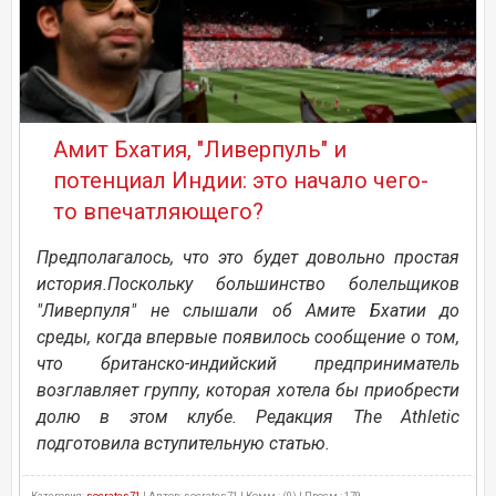
Амит Бхатия, "Ливерпуль" и
потенциал Индии: это начало чего-
то впечатляющего?
Предполагалось, что это будет довольно простая
история.Поскольку большинство болельщиков
"Ливерпуля" не слышали об Амите Бхатии до
среды, когда впервые появилось сообщение о том,
что британско-индийский предприниматель
возглавляет группу, которая хотела бы приобрести
долю в этом клубе. Редакция The Athletic
подготовила вступительную статью.
Категория:
socrates71
| Автор: socrates71 | Комм.: (0) | Просм.: 179