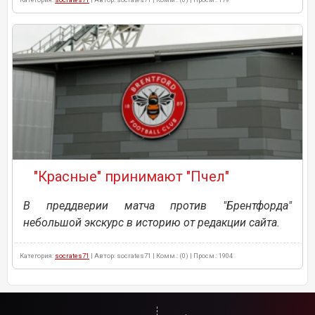
"Красные" принимают "Пчел"
В преддверии матча против "Брентфорда"
небольшой экскурс в историю от редакции сайта.
Категория:
socrates71
| Автор: socrates71 | Комм.: (0) | Просм.: 1904