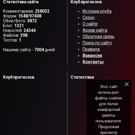
Статистика сайта
Клуб прогнозов
Комментариев:
258032
История клуба
Форум:
1548/97408
Сезон
Обои/Фото:
3872
О сайте
Блог:
1321
Архив сайта
Новостей:
24344
Файлов:
398
Обратная связь
Тестов:
1
Поиск по сайту
Правила
Нашему сайту -
7004
дней
Вакансии
Контакты
Клуб прогнозов
Статистика
Этот сайт
использует
файлы cookies
для более
комфортной
работы
пользователя.
Продолжая
просмотр