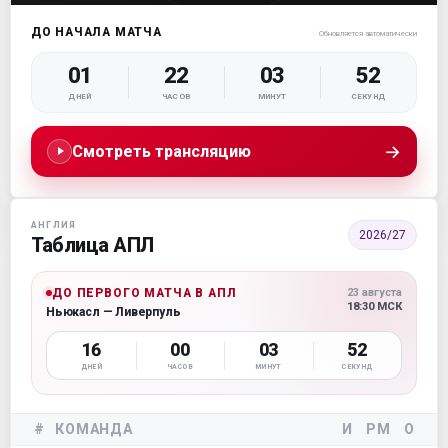
ДО НАЧАЛА МАТЧА
Обновляется автоматически
01
22
03
51
ДНЕЙ
ЧАСОВ
МИНУТ
СЕКУНД
→
Смотреть трансляцию
АНГЛИЯ
2026/27
Таблица АПЛ
ДО ПЕРВОГО МАТЧА В АПЛ
23 августа
18:30 МСК
Ньюкасл — Ливерпуль
16
00
03
51
ДНЕЙ
ЧАСОВ
МИНУТ
СЕКУНД
#
КОМАНДА
И
РМ
О