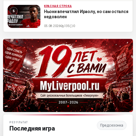
КРАСНАЯ СТРОКА
ML
Ньони впечатлил Ираолу, но сам остался
недоволен
05.08.2026
135
0
Матч-центр «Ливерпуля»
РЕЗУЛЬТАТ
Предсезонка
Последняя игра