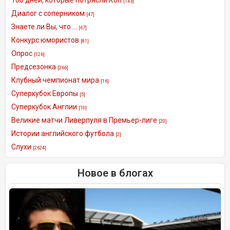
[143]
Диалог с соперником
[47]
Знаете ли Вы, что ...
[67]
Конкурс юмористов
[81]
Опрос
[126]
Предсезонка
[266]
Клубный чемпионат мира
[16]
Суперкубок Европы
[5]
Суперкубок Англии
[10]
Великие матчи Ливерпуля в Премьер-лиге
[20]
Истории английского футбола
[2]
Слухи
[2624]
Новое в блогах