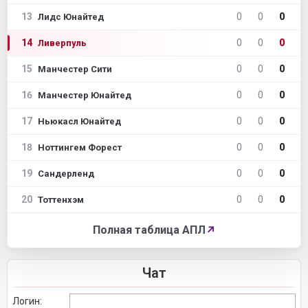
13
0
0
0
Лидс Юнайтед
14
0
0
0
Ливерпуль
15
0
0
0
Манчестер Сити
16
0
0
0
Манчестер Юнайтед
17
0
0
0
Ньюкасл Юнайтед
18
0
0
0
Ноттингем Форест
19
0
0
0
Сандерленд
20
0
0
0
Тоттенхэм
Полная таблица АПЛ
↗
Чат
Логин: