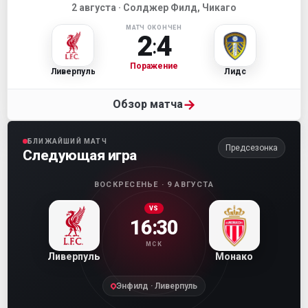
2 августа · Солджер Филд, Чикаго
МАТЧ ОКОНЧЕН
2
4
:
Поражение
Ливерпуль
Лидс
→
Обзор матча
БЛИЖАЙШИЙ МАТЧ
Предсезонка
Следующая игра
ВОСКРЕСЕНЬЕ · 9 АВГУСТА
VS
16:30
МСК
Ливерпуль
Монако
Энфилд · Ливерпуль