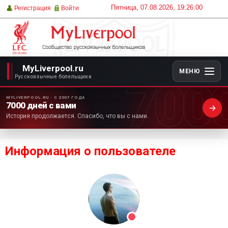
Пятница, 07.08.2026, 19:26:00
Регистрация
Войти
MyLiverpool.ru
МЕНЮ
700
Русскоязычные болельщики
MYLIVERPOOL.RU · С 2007 ГОДА
7000 дней с вами
История продолжается. Спасибо, что вы с нами.
Информация о пользователе