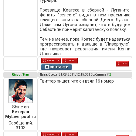
турнира.
Прозвище Коатеса в сборной - Луганито.
Фанаты "селесте" видят в нем преемника
текущего капитана сборной Диего Лугано.
Даже сам Лугано ожидает, что в будущем
Себастьян примерит капитанскую повязку.
Тем не менее, пока Коатес будет надеяться
прогрессировать и дальше в "Ливерпуле",
где назревает революция имени Кенни
Далглиша.
Ringo_Starr
Дата: Среда, 31.08.2011, 12:15:06 | Сообщение #
2
Твиттер пишет, что он взял 16 номер
Shine on
Ветеран
MyLiverpool.ru
Сообщений:
3103