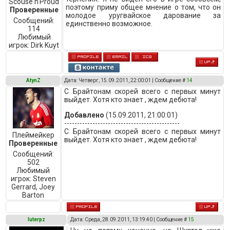
Scouse'n'Prоud
поэтому приму общее мнение о том, что он
Проверенные
молодое уругвайское дарование за
Сообщений:
единственно возможное.
114
Любимый
игрок:
Dirk Kuyt
AtynZ
Дата: Четверг, 15.09.2011, 22:00:01 | Сообщение #
14
С Брайтонам скорей всего с первых минут
выйдет. Хотя кто знает , ждем дебюта!
Добавлено
(15.09.2011, 21:00:01)
---------------------------------------------
С Брайтонам скорей всего с первых минут
Плеймейкер
выйдет. Хотя кто знает , ждем дебюта!
Проверенные
Сообщений:
502
Любимый
игрок:
Steven
Gerrard, Joey
Barton
luterpz
Дата: Среда, 28.09.2011, 13:19:40 | Сообщение #
15