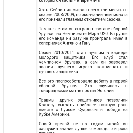
которых он забил четыре мяча.
Хоть Себастьян сыграл всего три месяца в
сезоне 2008/2009, по окончании чемпионата
его признали главным открытием сезона.
Тем же летом он сыграл в составе сборной
Уругвая на Чемпионате Мира U20. В группе
его команда ни разу не проиграла, имея в
соперниках Англию и Гану.
Сезон 2010/2011 стал лучшим в карьере
молодого защитника. Его клуб стал
чемпионом Уругвая, а сам он завоевал
звания лучшего игрока чемпионата и
лучшего защитника.
Все это поспособствовало дебюту в первой
сборной Уругвая. Это случилось в
товарищеском матче против Эстонии.
Травмы других защитников позволили
Коатесу сыграть наиболее важную роль
вместе с Луисом Суаресом в победе на
Кубке Америки.
Своей зрелой не по годам игрой он
заслужил звание лучшего молодого игрока