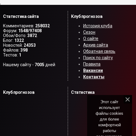
,
Статистика сайта
Клуб прогнозов
Комментариев:
258032
История клуба
Форум:
1548/97408
Сезон
Обои/Фото:
3872
О сайте
Блог:
1322
Архив сайта
Новостей:
24353
Файлов:
398
Обратная связь
Тестов:
1
Поиск по сайту
Правила
Нашему сайту -
7005
дней
Вакансии
Контакты
Клуб прогнозов
Статистика
Этот сайт
использует
файлы cookies
для более
комфортной
работы