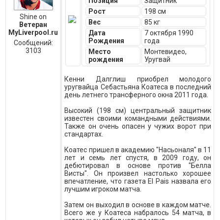
Позиция
Защитник
Рост
198 см
Shine on
Вес
85 кг
Ветеран
MyLiverpool.ru
Дата
7 октября 1990
Рождения
года
Сообщений:
3103
Место
Монтевидео,
рождения
Уругвай
Кенни Далглиш приобрел молодого
уругвайца Себастьяна Коатеса в последний
день летнего трансферного окна 2011 года.
Высокий (198 см) центральный защитник
известен своими командными действиями.
Также он очень опасен у чужих ворот при
стандартах.
Коатес пришел в академию "Насьоналя" в 11
лет и семь лет спустя, в 2009 году, он
дебютировал в основе против "Белла
Висты". Он произвел настолько хорошее
впечатление, что газета El Pais назвала его
лучшим игроком матча.
Затем он выходил в основе в каждом матче.
Всего же у Коатеса набралось 54 матча, в