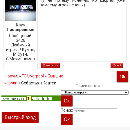
Ну не потему конечно, но Шкртел уже
помоему игрок основы)
Коуч
Проверенные
Сообщений:
3426
Любимый
игрок:
Р.Куман,
М.Оуэн,
C.Макманаман
Форум.
»
FC Liverpool
»
Бывшие
игроки
»
Себастьян Коатес
1
Страница
1
из
4
2
3
4
»
Поиск: