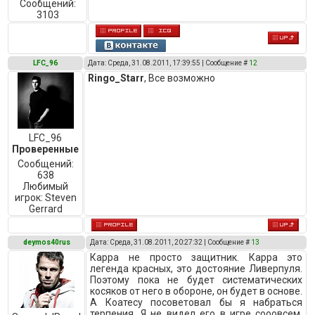
Сообщений:
3103
LFC_96
Дата: Среда, 31.08.2011, 17:39:55 | Сообщение #
12
Ringo_Starr
, Все возможно
LFC_96
Проверенные
Сообщений:
638
Любимый
игрок:
Steven
Gerrard
deymos40rus
Дата: Среда, 31.08.2011, 20:27:32 | Сообщение #
13
Карра не просто защитник. Карра это
легенда красных, это достояние Ливерпуля.
Поэтому пока не будет систематических
косяков от него в обороне, он будет в основе.
А Коатесу посоветовал бы я набраться
терпения. Я не видел его в игре сооовсем,