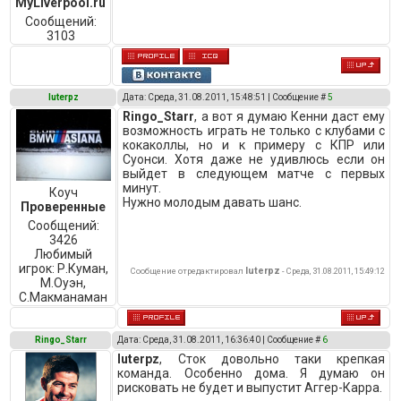
MyLiverpool.ru
Сообщений:
3103
luterpz
Дата: Среда, 31.08.2011, 15:48:51 | Сообщение #
5
Ringo_Starr
, а вот я думаю Кенни даст ему
возможность играть не только с клубами с
кокаколлы, но и к примеру с КПР или
Суонси. Хотя даже не удивлюсь если он
выйдет в следующем матче с первых
минут.
Коуч
Нужно молодым давать шанс.
Проверенные
Сообщений:
3426
Любимый
игрок:
Р.Куман,
luterpz
Сообщение отредактировал
-
Среда, 31.08.2011, 15:49:12
М.Оуэн,
C.Макманаман
Ringo_Starr
Дата: Среда, 31.08.2011, 16:36:40 | Сообщение #
6
luterpz
, Сток довольно таки крепкая
команда. Особенно дома. Я думаю он
рисковать не будет и выпустит Аггер-Карра.