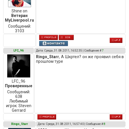
Shine on
Ветеран
MyLiverpool.ru
Сообщений:
3103
LFC_96
Дата: Среда, 31.08.2011, 16:52:35 | Сообщение #
7
Ringo_Starr
, А Шкртел? он же проявил себя в
прошлом туре
LFC_96
Проверенные
Сообщений:
638
Любимый
игрок:
Steven
Gerrard
Ringo_Starr
Дата: Среда, 31.08.2011, 16:57:40 | Сообщение #
8