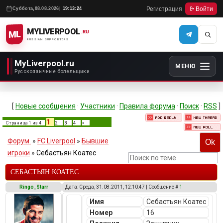
Регистрация
Войти
Суббота,
08.08.2026
19:13:24
MYLIVERPOOL
ML
.RU
RUSSIAN SUPPORTERS
MyLiverpool.ru
МЕНЮ
Русскоязычные болельщики
[
Новые сообщения
·
Участники
·
Правила форума
·
Поиск
·
RSS
]
1
Страница
1
из
4
2
3
4
»
Форум.
»
FC Liverpool
»
Бывшие
игроки
»
Себастьян Коатес
СЕБАСТЬЯН КОАТЕС
Ringo_Starr
Дата: Среда, 31.08.2011, 12:10:47 | Сообщение #
1
Имя
Себастьян Коатес
Номер
16