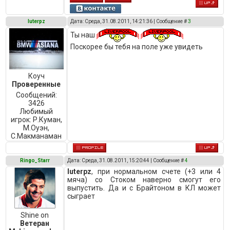
luterpz
Дата: Среда, 31.08.2011, 14:21:36 | Сообщение #
3
Ты наш
Поскорее бы тебя на поле уже увидеть
Коуч
Проверенные
Сообщений:
3426
Любимый
игрок:
Р.Куман,
М.Оуэн,
C.Макманаман
Ringo_Starr
Дата: Среда, 31.08.2011, 15:20:44 | Сообщение #
4
luterpz
, при нормальном счете (+3 или 4
мяча) со Стоком наверно смогут его
выпустить. Да и с Брайтоном в КЛ может
сыграет
Shine on
Ветеран