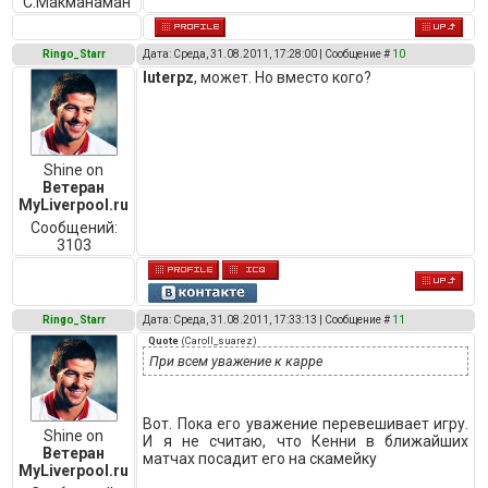
C.Макманаман
Ringo_Starr
Дата: Среда, 31.08.2011, 17:28:00 | Сообщение #
10
luterpz
, может. Но вместо кого?
Shine on
Ветеран
MyLiverpool.ru
Сообщений:
3103
Ringo_Starr
Дата: Среда, 31.08.2011, 17:33:13 | Сообщение #
11
Quote
(
Caroll_suarez
)
При всем уважение к карре
Вот. Пока его уважение перевешивает игру.
Shine on
И я не считаю, что Кенни в ближайших
Ветеран
матчах посадит его на скамейку
MyLiverpool.ru