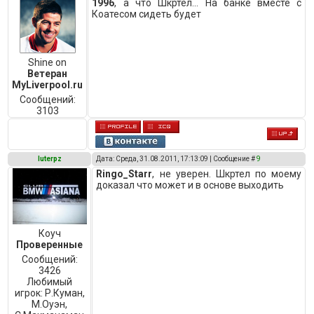
1996
, а что Шкртел... На банке вместе с
Коатесом сидеть будет
Shine on
Ветеран
MyLiverpool.ru
Сообщений:
3103
luterpz
Дата: Среда, 31.08.2011, 17:13:09 | Сообщение #
9
Ringo_Starr
, не уверен. Шкртел по моему
доказал что может и в основе выходить
Коуч
Проверенные
Сообщений:
3426
Любимый
игрок:
Р.Куман,
М.Оуэн,