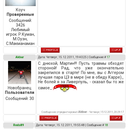
Коуч
Проверенные
Сообщений:
3426
Любимый
игрок:
Р.Куман,
М.Оуэн,
C.Макманаман
Akbar
Дата: Четверг, 15.12.2011, 19:40:25 | Сообщение #
17
С днюхой, Мартин!!! Пусть травмы обходят
стороной! Рад, что уже окончательно
закрепился в старте! По мне, вы с Аггером
лучшая пара ЦЗ в мире (не в обиду Карре)_
Не болей я за Ливерпуль, - сказал бы то же
самое_
Новобранец
Пользователи
Сообщений:
30
Akbar
Сообщение отредактировал
-
Четверг, 15.12.2011, 20:29:17
Reds89
Дата: Четверг, 15.12.2011, 19:55:48 | Сообщение #
18