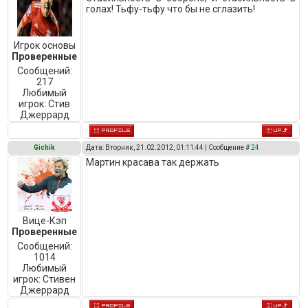
голах! Тьфу-тьфу что бы не сглазить!
Игрок основы
Проверенные
Сообщений:
217
Любимый
игрок:
Стив
Джеррард
Gichik
Дата: Вторник, 21.02.2012, 01:11:44 | Сообщение #
24
Мартин красава так держать
Вице-Кэп
Проверенные
Сообщений:
1014
Любимый
игрок:
Стивен
Джеррард