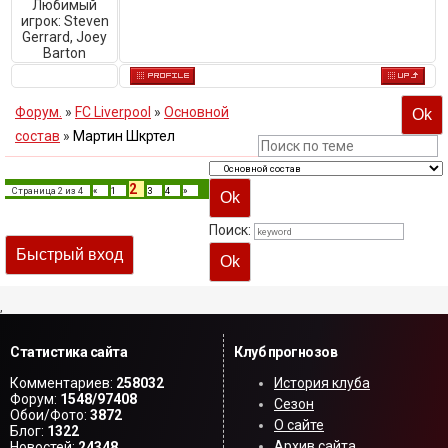
Любимый
игрок:
Steven
Gerrard, Joey
Barton
Форум.
»
FC Liverpool
»
Основной
состав
»
Мартин Шкртел
2
Страница
2
из
4
«
1
3
4
»
Поиск:
,
Статистика сайта
Клуб прогнозов
Комментариев:
258032
История клуба
Форум:
1548/97408
Сезон
Обои/Фото:
3872
О сайте
Блог:
1322
Архив сайта
Новостей:
24348