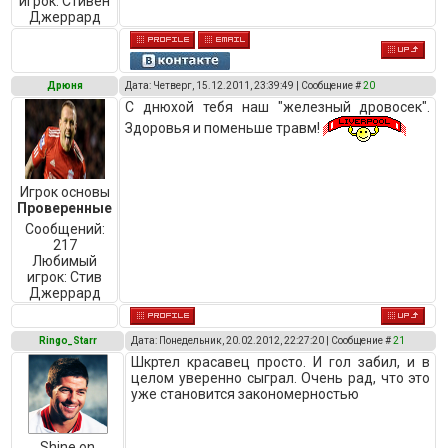
игрок:
Стивен
Джеррард
Дрюня
Дата: Четверг, 15.12.2011, 23:39:49 | Сообщение #
20
С днюхой тебя наш "железный дровосек".
Здоровья и поменьше травм!
Игрок основы
Проверенные
Сообщений:
217
Любимый
игрок:
Стив
Джеррард
Ringo_Starr
Дата: Понедельник, 20.02.2012, 22:27:20 | Сообщение #
21
Шкртел красавец просто. И гол забил, и в
целом уверенно сыграл. Очень рад, что это
уже становится закономерностью
Shine on