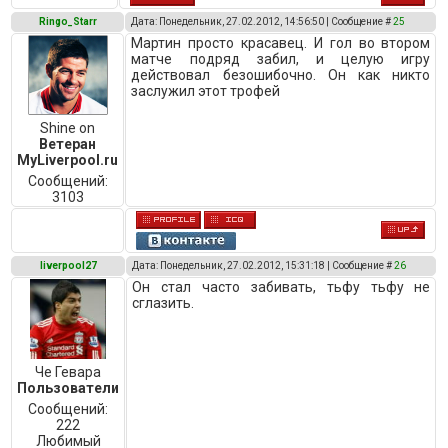
Ringo_Starr
Дата: Понедельник, 27.02.2012, 14:56:50 | Сообщение #
25
Мартин просто красавец. И гол во втором
матче подряд забил, и целую игру
действовал безошибочно. Он как никто
заслужил этот трофей
Shine on
Ветеран
MyLiverpool.ru
Сообщений:
3103
liverpool27
Дата: Понедельник, 27.02.2012, 15:31:18 | Сообщение #
26
Он стал часто забивать, тьфу тьфу не
сглазить.
Че Гевара
Пользователи
Сообщений:
222
Любимый