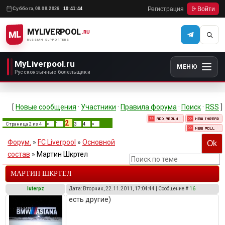
Регистрация
Войти
Суббота,
08.08.2026
10:41:44
MYLIVERPOOL
ML
.RU
RUSSIAN SUPPORTERS
MyLiverpool.ru
МЕНЮ
Русскоязычные болельщики
[
Новые сообщения
·
Участники
·
Правила форума
·
Поиск
·
RSS
]
2
Страница
2
из
4
«
1
3
4
»
Форум.
»
FC Liverpool
»
Основной
состав
»
Мартин Шкртел
МАРТИН ШКРТЕЛ
luterpz
Дата: Вторник, 22.11.2011, 17:04:44 | Сообщение #
16
есть другие)