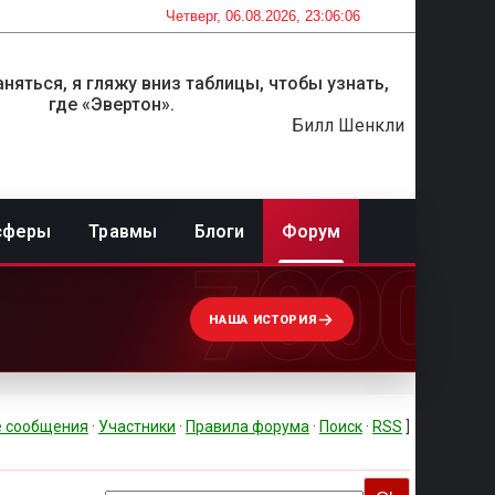
Четверг, 06.08.2026, 23:06:06
няться, я гляжу вниз таблицы, чтобы узнать,
где «Эвертон».
Билл Шенкли
сферы
Травмы
Блоги
Форум
7000
НАША ИСТОРИЯ
 сообщения
·
Участники
·
Правила форума
·
Поиск
·
RSS
]