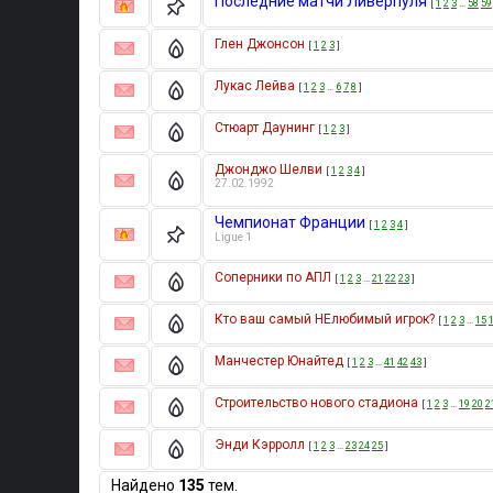
Последние матчи Ливерпуля
[
1
2
3
…
58
59
Глен Джонсон
[
1
2
3
]
Лукас Лейва
[
1
2
3
…
6
7
8
]
Стюарт Даунинг
[
1
2
3
]
Джонджо Шелви
[
1
2
3
4
]
27.02.1992
Чемпионат Франции
[
1
2
3
4
]
Ligue 1
Соперники по АПЛ
[
1
2
3
…
21
22
23
]
Кто ваш самый НЕлюбимый игрок?
[
1
2
3
…
15
Манчестер Юнайтед
[
1
2
3
…
41
42
43
]
Строительство нового стадиона
[
1
2
3
…
19
20
2
Энди Кэрролл
[
1
2
3
…
23
24
25
]
Найдено
135
тем.