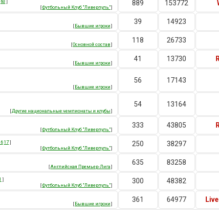
60
]
889
153772
[
Футбольный Клуб "Ливерпуль"
]
39
14923
[
Бывшие игроки
]
118
26733
[
Основной состав
]
41
13730
[
Бывшие игроки
]
56
17143
[
Бывшие игроки
]
54
13164
[
Другие национальные чемпионаты и клубы
]
333
43805
[
Футбольный Клуб "Ливерпуль"
]
16
17
]
250
38297
[
Футбольный Клуб "Ливерпуль"
]
635
83258
[
Английская Премьер-Лига
]
1
]
300
48382
[
Футбольный Клуб "Ливерпуль"
]
361
64977
Liv
[
Бывшие игроки
]