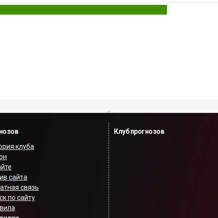
,
гнозов
Клуб прогнозов
ория клуба
он
айте
ив сайта
атная связь
ск по сайту
вила