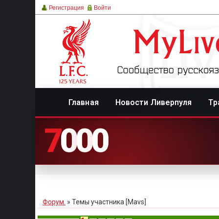
Регистрация
Войти
Главная
Новости Ливерпуля
Тр
7
0
0
0
Форум.
»
Темы участника [Mavs]