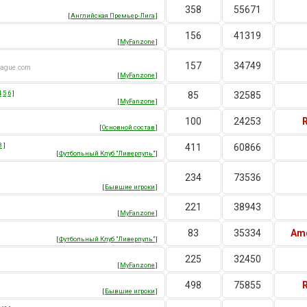
358
55671
[
Английская Премьер-Лига
]
156
41319
[
MyFanzone
]
157
34749
league.com
[
MyFanzone
]
4
5
6
]
85
32585
[
MyFanzone
]
100
24253
[
Основной состав
]
8
]
411
60866
[
Футбольный Клуб "Ливерпуль"
]
234
73536
[
Бывшие игроки
]
221
38943
[
MyFanzone
]
83
35334
Am
[
Футбольный Клуб "Ливерпуль"
]
225
32450
[
MyFanzone
]
498
75855
[
Бывшие игроки
]