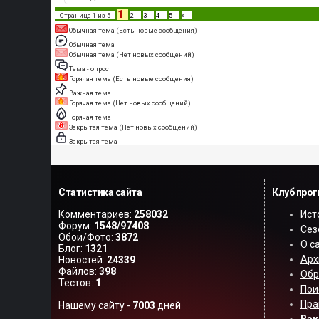
1
Страница
1
из
5
2
3
4
5
»
Обычная тема (Есть новые сообщения)
Обычная тема
Обычная тема (Нет новых сообщений)
Тема - опрос
Горячая тема (Есть новые сообщения)
Важная тема
Горячая тема (Нет новых сообщений)
Горячая тема
Закрытая тема (Нет новых сообщений)
Закрытая тема
Статистика сайта
Клуб про
Комментариев:
258032
Ист
Форум:
1548/97408
Сез
Обои/Фото:
3872
О с
Блог:
1321
Арх
Новостей:
24339
Файлов:
398
Обр
Тестов:
1
Пои
Пра
Нашему сайту -
7003
дней