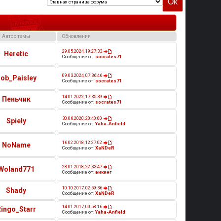
Автор темы
Обновления
29.05.2024, 19:27:33
Heretic
Сообщение от:
socrates71
09.03.2024, 07:36:46
ob_Paisley
Сообщение от:
socrates71
14.01.2022, 17:35:39
Пеньчик
Сообщение от:
socrates71
30.06.2020, 20:40:00
Spiely
Сообщение от:
Yaha-Anfield
16.02.2018, 12:27:02
NoName
Сообщение от:
XaNDeR
28.01.2018, 22:33:47
Woland771
Сообщение от:
викинг
10.10.2017, 02:59:36
Shady
Сообщение от:
XaNDeR
14.01.2017, 00:58:16
Ringo_Starr
Сообщение от:
Yaha-Anfield