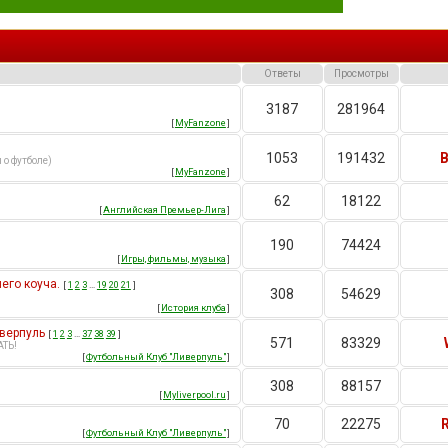
Ответы
Просмотры
3187
281964
[
MyFanzone
]
1053
191432
B
 о футболе)
[
MyFanzone
]
62
18122
[
Английская Премьер-Лига
]
190
74424
[
Игры, фильмы, музыка
]
его коуча.
[
1
2
3
…
19
20
21
]
308
54629
[
История клуба
]
верпуль
[
1
2
3
…
37
38
39
]
571
83329
АТЬ!
[
Футбольный Клуб "Ливерпуль"
]
308
88157
[
Myliverpool.ru
]
70
22275
[
Футбольный Клуб "Ливерпуль"
]