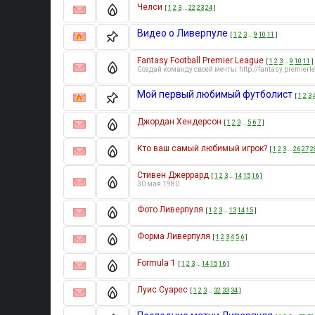
Челси
[
1
2
3
…
22
23
24
]
Видео о Ливерпуле
[
1
2
3
…
9
10
11
]
Fantasy Football Premier League
[
1
2
3
…
9
10
11
]
Создай команду своей мечты: http://fantasy.premier
Мой первый любимый футболист
[
1
2
3
Джордан Хендерсон
[
1
2
3
…
5
6
7
]
Кто ваш самый любимый игрок?
[
1
2
3
…
26
27
2
Стивен Джеррард
[
1
2
3
…
14
15
16
]
30 мая 1980
Фото Ливерпуля
[
1
2
3
…
13
14
15
]
Форма Ливерпуля
[
1
2
3
4
5
6
]
Formula 1
[
1
2
3
…
14
15
16
]
Луис Суарес
[
1
2
3
…
32
33
34
]