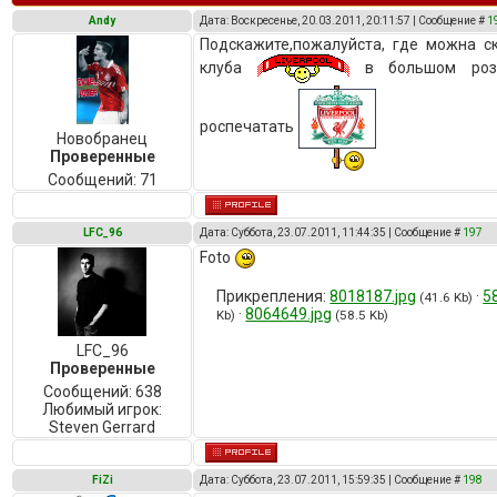
Andy
Дата: Воскресенье, 20.03.2011, 20:11:57 | Сообщение #
1
Подскажите,пожалуйста, где можна с
клуба
в большом розм
роспечатать
Новобранец
Проверенные
Сообщений:
71
LFC_96
Дата: Суббота, 23.07.2011, 11:44:35 | Сообщение #
197
Foto
Прикрепления:
8018187.jpg
·
5
(41.6 Kb)
·
8064649.jpg
Kb)
(58.5 Kb)
LFC_96
Проверенные
Сообщений:
638
Любимый игрок:
Steven Gerrard
FiZi
Дата: Суббота, 23.07.2011, 15:59:35 | Сообщение #
198