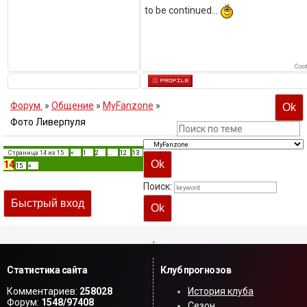
to be continued...
Соо
Форум.
»
Общение
»
MyFanzone
»
Фото Ливерпуля
Страница
14
из
15
«
1
2
…
12
13
14
15
»
Поиск:
,
Статистика сайта
Клуб прогнозов
Комментариев:
258028
История клуба
Форум:
1548/97408
Сезон