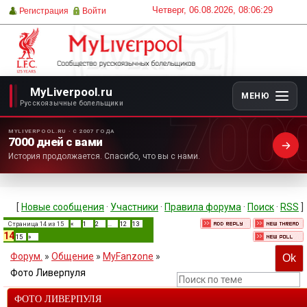
Четверг, 06.08.2026, 08:06:29
Регистрация
Войти
MyLiverpool.ru
МЕНЮ
700
Русскоязычные болельщики
MYLIVERPOOL.RU · С 2007 ГОДА
7000 дней с вами
История продолжается. Спасибо, что вы с нами.
[
Новые сообщения
·
Участники
·
Правила форума
·
Поиск
·
RSS
]
Страница
14
из
15
«
1
2
…
12
13
14
15
»
Форум.
»
Общение
»
MyFanzone
»
Фото Ливерпуля
ФОТО ЛИВЕРПУЛЯ