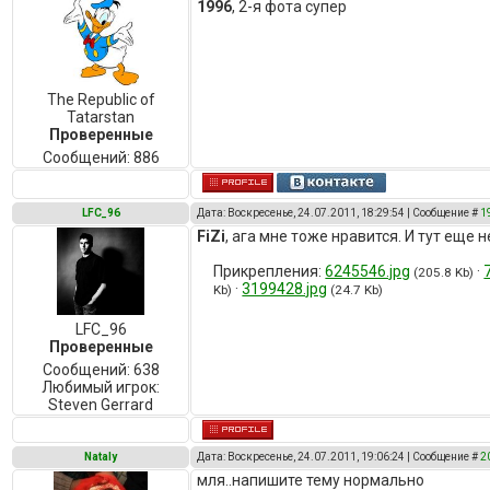
1996
, 2-я фота супер
The Republic of
Tatarstan
Проверенные
Сообщений:
886
LFC_96
Дата: Воскресенье, 24.07.2011, 18:29:54 | Сообщение #
1
FiZi
, ага мне тоже нравится. И тут еще
Прикрепления:
6245546.jpg
·
(205.8 Kb)
·
3199428.jpg
Kb)
(24.7 Kb)
LFC_96
Проверенные
Сообщений:
638
Любимый игрок:
Steven Gerrard
Nataly
Дата: Воскресенье, 24.07.2011, 19:06:24 | Сообщение #
2
мля..напишите тему нормально