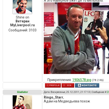
А это наверное уже где то мелькало:
Shine on
Ветеран
MyLiverpool.ru
Сообщений:
3103
Прикрепления:
1906578.jpg
(78.2 Kb)
Gladiator
Дата: Воскресенье, 25.12.2011, 21:17:13 | Сообщение #
2
Ringo_Starr
,
Адам на Медведьева похож