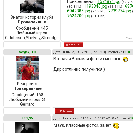
Прикрепления:
1574891.jpg
(30.2 K
·
1193346.jpg
·
687
(30.3 Kb)
(66.5 Kb)
6942385.jpg
·
7739774.jpg
(74.8 Kb)
7624200.jpg
(61.1 Kb)
Знаток истории клуба
Проверенные
Сообщений:
445
Любимый игрок:
G.Johnson,Shelvey,Sturridge
Сооб
Sergey_LFC
Дата: Пятница, 09.12.2011, 19:16:20 | Сообщение #
204
Вторая и Восьмая фотки смешные
Дирк отлично получился )
Резервист
Проверенные
Сообщений:
168
Любимый игрок:
S.
Gerrard
LFC_96
Дата: Воскресенье, 11.12.2011, 11:01:42 | Сообщение #
2
Mavs
, Классные фотки, зачет