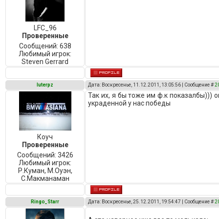
LFC_96
Проверенные
Сообщений:
638
Любимый игрок:
Steven Gerrard
luterpz
Дата: Воскресенье, 11.12.2011, 13:05:56 | Сообщение #
2
Так их, я бы тоже им ф.к показалбы)))
украденной у нас победы
Коуч
Проверенные
Сообщений:
3426
Любимый игрок:
Р.Куман, М.Оуэн,
C.Макманаман
Ringo_Starr
Дата: Воскресенье, 25.12.2011, 19:54:47 | Сообщение #
2