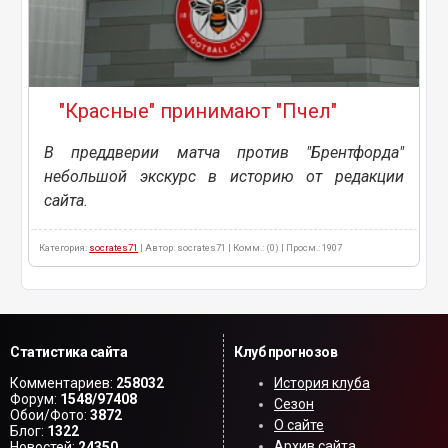
"Красные" принимают "Пчел"
В преддверии матча против "Брентфорда"
небольшой экскурс в историю от редакции
сайта.
Категория:
socrates71
| Автор: socrates71 | Комм.: (0) | Просм.: 1907
Статистика сайта
Клуб прогнозов
Комментариев:
258032
История клуба
Форум:
1548/97408
Сезон
Обои/Фото:
3872
О сайте
Блог:
1322
Архив сайта
Новостей:
24350