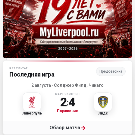
Матч-центр «Ливерпуля»
РЕЗУЛЬТАТ
Предсезонка
Последняя игра
2 августа · Солджер Филд, Чикаго
МАТЧ ОКОНЧЕН
2
4
:
Поражение
Ливерпуль
Лидс
→
Обзор матча