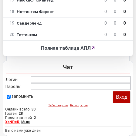
17
0
0
0
Ньюкасл Юнайтед
18
0
0
0
Ноттингем Форест
19
0
0
0
Сандерленд
20
0
0
0
Тоттенхэм
Полная таблица АПЛ
↗
Чат
Логин:
Пароль:
запомнить
Забыл пароль
|
Регистрация
Онлайн всего:
30
Гостей:
28
Пользователей:
2
XaNDeR
,
Мыш
Вы с нами уже дней.