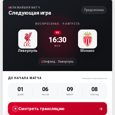
БЛИЖАЙШИЙ МАТЧ
Предсезонка
Следующая игра
ВОСКРЕСЕНЬЕ · 9 АВГУСТА
VS
16:30
МСК
Ливерпуль
Монако
Энфилд · Ливерпуль
ДО НАЧАЛА МАТЧА
Обновляется автоматически
01
06
09
08
ДНЕЙ
ЧАСОВ
МИНУТ
СЕКУНД
→
Смотреть трансляцию