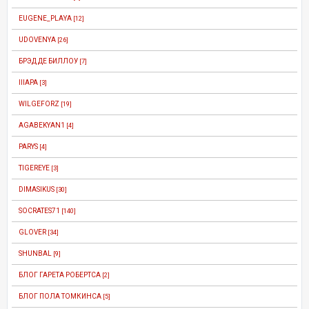
EUGENE_PLAYA
[12]
UDOVENYA
[26]
БРЭД ДЕ БИЛЛОУ
[7]
IIIAPA
[3]
WILGEFORZ
[19]
AGABEKYAN1
[4]
PARYS
[4]
TIGEREYE
[3]
DIMASIKUS
[30]
SOCRATES71
[140]
GLOVER
[34]
SHUNBAL
[9]
БЛОГ ГАРЕТА РОБЕРТСА
[2]
БЛОГ ПОЛА ТОМКИНСА
[5]