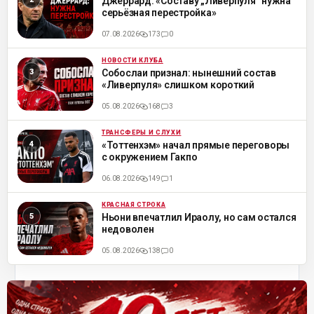
Джеррард: «Составу „Ливерпуля“ нужна
серьёзная перестройка»
07.08.2026
173
0
НОВОСТИ КЛУБА
ML
Собослаи признал: нынешний состав
«Ливерпуля» слишком короткий
05.08.2026
168
3
ТРАНСФЕРЫ И СЛУХИ
ML
«Тоттенхэм» начал прямые переговоры
с окружением Гакпо
06.08.2026
149
1
КРАСНАЯ СТРОКА
ML
Ньони впечатлил Ираолу, но сам остался
недоволен
05.08.2026
138
0