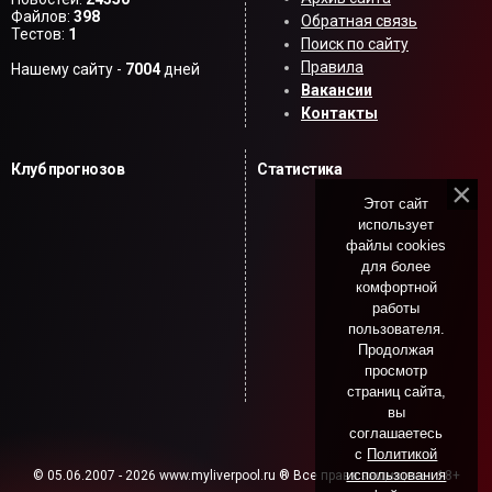
Файлов:
398
Обратная связь
Тестов:
1
Поиск по сайту
Правила
Нашему сайту -
7004
дней
Вакансии
Контакты
Клуб прогнозов
Статистика
Этот сайт
использует
файлы cookies
для более
комфортной
работы
пользователя.
Продолжая
просмотр
страниц сайта,
вы
соглашаетесь
с
Политикой
использования
© 05.06.2007 - 2026 www.myliverpool.ru ® Все права защищены. 18+