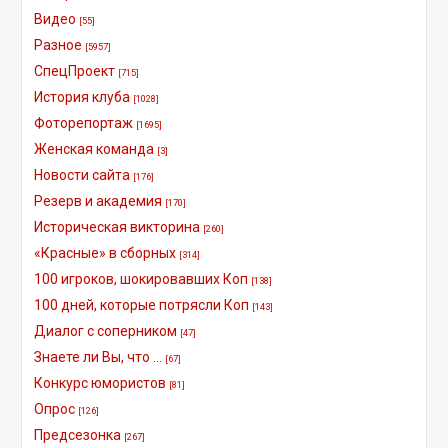
Видео
[55]
Разное
[5957]
СпецПроект
[715]
История клуба
[1028]
Фоторепортаж
[1695]
Женская команда
[3]
Новости сайта
[176]
Резерв и академия
[170]
Историческая викторина
[260]
«Красные» в сборных
[314]
100 игроков, шокировавших Коп
[138]
100 дней, которые потрясли Коп
[143]
Диалог с соперником
[47]
Знаете ли Вы, что ...
[67]
Конкурс юмористов
[81]
Опрос
[126]
Предсезонка
[267]