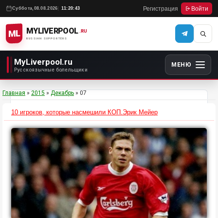
Регистрация
Войти
Суббота,
08.08.2026
11:20:43
MYLIVERPOOL
ML
.RU
RUSSIAN SUPPORTERS
MyLiverpool.ru
МЕНЮ
Русскоязычные болельщики
Главная
»
2015
»
Декабрь
»
07
10 игроков, которые насмешили КОП.Эрик Мейер