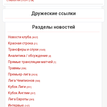
СТАВКИ НА СПОРТ
[138]
Дружеские ссылки
Разделы новостей
Новости клуба
[3937]
Красная строка
[21]
Трансферы и слухи
[1045]
Аналитика / обсуждение
[4]
Прямые трансляции матчей
[1]
Травмы
[559]
Премьер-лига
[2926]
Лига Чемпионов
[566]
Кубок Лиги
[291]
Кубок Англии
[297]
Лига Европы
[285]
Интервью
[167]