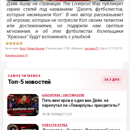
Дэйв Ашер на страницах The Liverpool Way публикует
серию статей под названием "Десять футболистов,
которые насмешили Коп". В них автор рассказывает
об игроках, которые не потрясли Коп своим талантом
или достижениями, но подарили нам светлые
мгновения, и об этих футболистах болельщики
"Красных" будут вспоминать с улыбкой.
Категория:
Блог Дэйва Ашера
|
Просмотров:
2150
|
Добавил:
socrates71
|
Дата:
07.12.2015
|
Комментарии (0)
САМОЕ ЧИТАЕМОЕ
ЗА 3 ДНЯ
Топ-5 новостей
АНАЛИТИКА / ОБСУЖДЕНИЕ
ML
Пять вингеров и один ван Дейк: не
перепутал ли «Ливерпуль» приоритеты?
06.08.2026
317
0
НОВОСТИ КЛУБА
ML