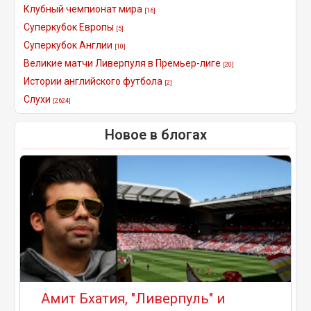
Клубный чемпионат мира
[16]
Суперкубок Европы
[5]
Суперкубок Англии
[10]
Великие матчи Ливерпуля в Премьер-лиге
[20]
Истории английского футбола
[2]
Слухи
[2624]
Новое в блогах
Амит Бхатия, "Ливерпуль" и