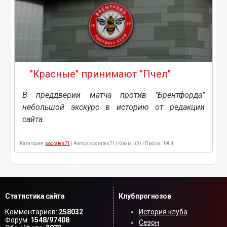
"Красные" принимают "Пчел"
В преддверии матча против "Брентфорда"
небольшой экскурс в историю от редакции
сайта.
Категория:
socrates71
| Автор: socrates71 | Комм.: (0) | Просм.: 1904
Статистика сайта
Клуб прогнозов
Комментариев:
258032
История клуба
Форум:
1548/97408
Сезон