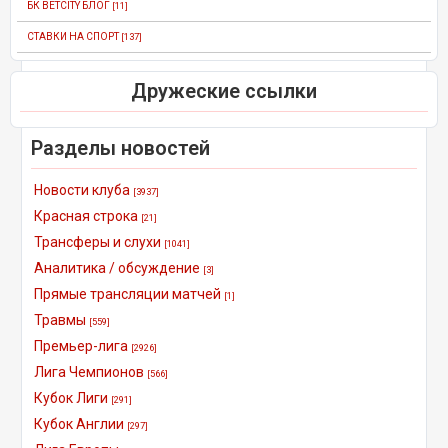
БК BETCITY БЛОГ
[11]
СТАВКИ НА СПОРТ
[137]
Дружеские ссылки
Разделы новостей
Новости клуба
[3937]
Красная строка
[21]
Трансферы и слухи
[1041]
Аналитика / обсуждение
[3]
Прямые трансляции матчей
[1]
Травмы
[559]
Премьер-лига
[2926]
Лига Чемпионов
[566]
Кубок Лиги
[291]
Кубок Англии
[297]