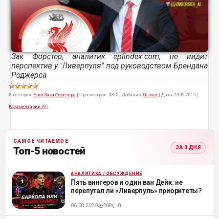
Зак Форстер, аналитик eplindex.com, не видит
перспектив у "Ливерпуля" под руководством Брендана
Роджерса
Категория:
Блог Зака Форстера
|
Просмотров:
3325
|
Добавил:
GLover
|
Дата:
23.09.2015
|
Комментарии (9)
САМОЕ ЧИТАЕМОЕ
ЗА 3 ДНЯ
Топ-5 новостей
АНАЛИТИКА / ОБСУЖДЕНИЕ
ML
Пять вингеров и один ван Дейк: не
перепутал ли «Ливерпуль» приоритеты?
06.08.2026
288
0