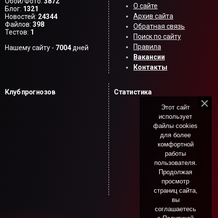
Обои/Фото:
3872
О сайте
Блог:
1321
Архив сайта
Новостей:
24344
Файлов:
398
Обратная связь
Тестов:
1
Поиск по сайту
Правила
Нашему сайту -
7004
дней
Вакансии
Контакты
Клуб прогнозов
Статистика
Этот сайт
использует
файлы cookies
для более
комфортной
работы
пользователя.
Продолжая
просмотр
страниц сайта,
вы
соглашаетесь