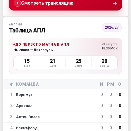
→
Смотреть трансляцию
АНГЛИЯ
2026/27
Таблица АПЛ
ДО ПЕРВОГО МАТЧА В АПЛ
23 августа
18:30 МСК
Ньюкасл — Ливерпуль
15
21
25
27
ДНЕЙ
ЧАСОВ
МИНУТ
СЕКУНД
#
КОМАНДА
И
РМ
О
1
0
0
0
Борнмут
2
0
0
0
Арсенал
3
0
0
0
Астон Вилла
4
0
0
0
Брентфорд