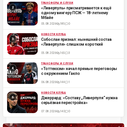
ТРАНСФЕРЫ И СЛУХИ
ML
«Ливерпуль» присматривается к ещё
одному вингеру ПСЖ — 18-летнему
Мбайе
05.08.2026
185
0
НОВОСТИ КЛУБА
ML
Собослаи признал: нынешний состав
«Ливерпуля» слишком короткий
05.08.2026
165
3
ТРАНСФЕРЫ И СЛУХИ
ML
«Тоттенхэм» начал прямые переговоры
с окружением Гакпо
06.08.2026
144
1
НОВОСТИ КЛУБА
ML
Джеррард: «Составу „Ливерпуля“ нужна
серьёзная перестройка»
07.08.2026
140
0