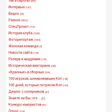
Лига Европы
[285]
Интервью
[167]
Видео
[55]
Разное
[5957]
СпецПроект
[715]
История клуба
[1028]
Фоторепортаж
[1695]
Женская команда
[3]
Новости сайта
[176]
Резерв и академия
[170]
Историческая викторина
[260]
«Красные» в сборных
[314]
100 игроков, шокировавших Коп
[138]
100 дней, которые потрясли Коп
[143]
Диалог с соперником
[47]
Знаете ли Вы, что ...
[67]
Конкурс юмористов
[81]
Опрос
[126]