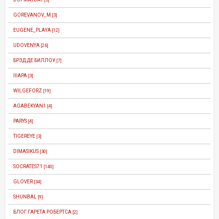
GOREVANOV_M
[3]
EUGENE_PLAYA
[12]
UDOVENYA
[26]
БРЭД ДЕ БИЛЛОУ
[7]
IIIAPA
[3]
WILGEFORZ
[19]
AGABEKYAN1
[4]
PARYS
[4]
TIGEREYE
[3]
DIMASIKUS
[30]
SOCRATES71
[140]
GLOVER
[34]
SHUNBAL
[9]
БЛОГ ГАРЕТА РОБЕРТСА
[2]