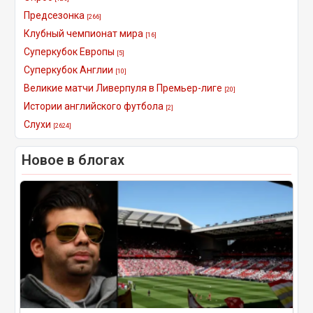
Предсезонка
[266]
Клубный чемпионат мира
[16]
Суперкубок Европы
[5]
Суперкубок Англии
[10]
Великие матчи Ливерпуля в Премьер-лиге
[20]
Истории английского футбола
[2]
Слухи
[2624]
Новое в блогах