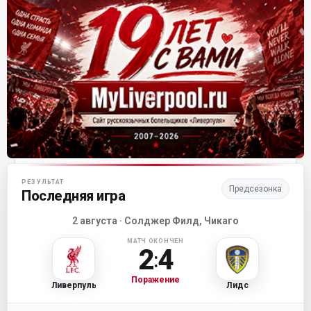
Матч-центр «Ливерпуля»
РЕЗУЛЬТАТ
Предсезонка
Последняя игра
2 августа · Солджер Филд, Чикаго
МАТЧ ОКОНЧЕН
2
4
:
Поражение
Ливерпуль
Лидс