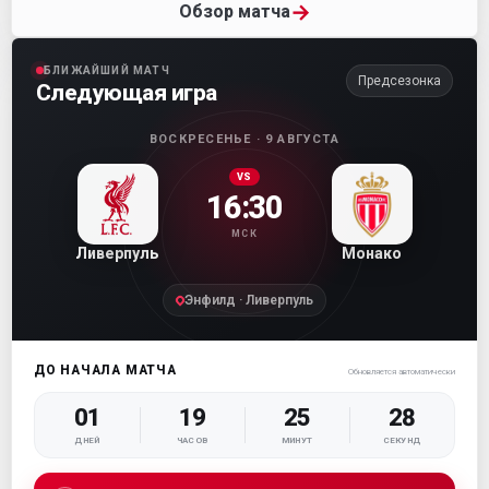
→
Обзор матча
БЛИЖАЙШИЙ МАТЧ
Предсезонка
Следующая игра
ВОСКРЕСЕНЬЕ · 9 АВГУСТА
VS
16:30
МСК
Ливерпуль
Монако
Энфилд · Ливерпуль
ДО НАЧАЛА МАТЧА
Обновляется автоматически
01
19
25
27
ДНЕЙ
ЧАСОВ
МИНУТ
СЕКУНД