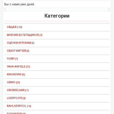
Вы с нами уже дней.
Категории
ОБЩАЯ
[133]
МНЕНИЕ БОЛЕЛЬЩИКОВ
[7]
ОЦЕНКИ ИГРОКАМ
[0]
ОБЗОР МАТЧЕЙ
[0]
YUXBY
[7]
YAHA-ANFIELD
[21]
KINGKENNY
[0]
GRIMO
[29]
GROBBELAAR
[17]
LIVERPOOPS
[3]
BAHLIVERPOOL
[14]
DOFMAYDAY
[5]