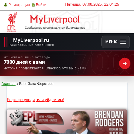
Пятница, 07.08.2026, 22:04:25
Регистрация
Войти
MyLiverpool.ru
МЕНЮ
700
Русскоязычные болельщики
MYLIVERPOOL.RU · С 2007 ГОДА
7000 дней с вами
История продолжается. Спасибо, что вы с нами.
Главная
»
Блог Зака Форстера
Роджерс уходи, или уйдём мы!