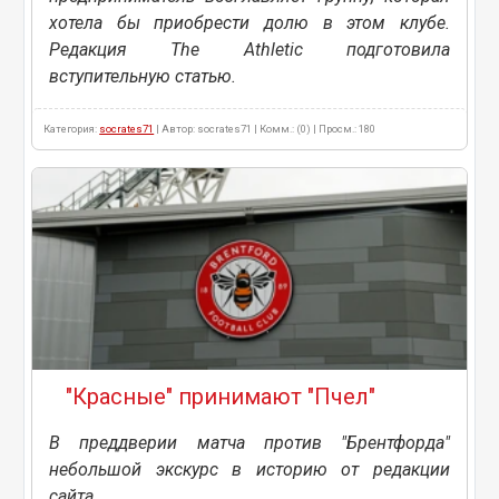
хотела бы приобрести долю в этом клубе.
Редакция The Athletic подготовила
вступительную статью.
Категория:
socrates71
| Автор: socrates71 | Комм.: (0) | Просм.: 180
"Красные" принимают "Пчел"
В преддверии матча против "Брентфорда"
небольшой экскурс в историю от редакции
сайта.