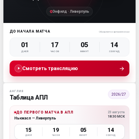
Энфилд · Ливерпуль
ДО НАЧАЛА МАТЧА
Обновляется автоматически
01
17
05
13
ДНЕЙ
ЧАСОВ
МИНУТ
СЕКУНД
→
Смотреть трансляцию
АНГЛИЯ
2026/27
Таблица АПЛ
ДО ПЕРВОГО МАТЧА В АПЛ
23 августа
18:30 МСК
Ньюкасл — Ливерпуль
15
19
05
13
ДНЕЙ
ЧАСОВ
МИНУТ
СЕКУНД