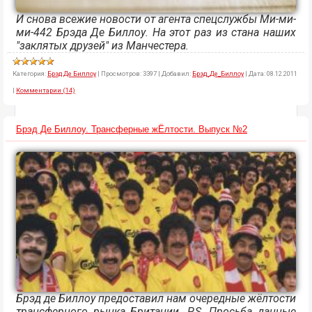
И снова всежие новости от агента спецслужбы Ми-ми-
ми-442 Брэда Де Биллоу. На этот раз из стана наших
"заклятых друзей" из Манчестера.
Категория:
Брэд Де Биллоу
|
Просмотров:
3397
|
Добавил:
Брэд_Де_Биллоу
|
Дата:
08.12.2011
|
Комментарии (14)
Брэд Де Биллоу. Трансферные жЁлтости. Выпуск №2
Брэд де Биллоу предоставил нам очередные жёлтости
трансферного рынка Британии. P.S. Просьба данные