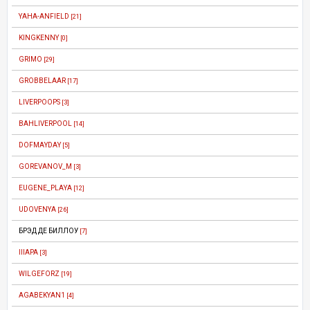
YAHA-ANFIELD
[21]
KINGKENNY
[0]
GRIMO
[29]
GROBBELAAR
[17]
LIVERPOOPS
[3]
BAHLIVERPOOL
[14]
DOFMAYDAY
[5]
GOREVANOV_M
[3]
EUGENE_PLAYA
[12]
UDOVENYA
[26]
БРЭД ДЕ БИЛЛОУ
[7]
IIIAPA
[3]
WILGEFORZ
[19]
AGABEKYAN1
[4]