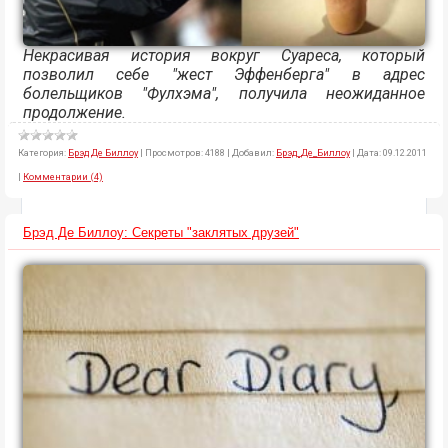
Некрасивая история вокруг Суареса, который
позволил себе "жест Эффенберга" в адрес
болельщиков "Фулхэма", получила неожиданное
продолжение.
Категория:
Брэд Де Биллоу
|
Просмотров:
4188
|
Добавил:
Брэд_Де_Биллоу
|
Дата:
09.12.2011
|
Комментарии (4)
Брэд Де Биллоу: Секреты "заклятых друзей"