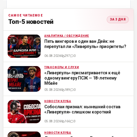
САМОЕ ЧИТАЕМОЕ
ЗА 3 ДНЯ
Топ-5 новостей
АНАЛИТИКА / ОБСУЖДЕНИЕ
ML
Пять вингеров и один ван Дейк: не
перепутал ли «Ливерпуль» приоритеты?
06.08.2026
297
0
ТРАНСФЕРЫ И СЛУХИ
ML
«Ливерпуль» присматривается к ещё
одному вингеру ПСЖ — 18-летнему
Мбайе
05.08.2026
189
0
НОВОСТИ КЛУБА
ML
Собослаи признал: нынешний состав
«Ливерпуля» слишком короткий
05.08.2026
166
3
НОВОСТИ КЛУБА
ML