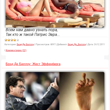
Всем нам давно узнать пора,
Так кто ж такой Патрис Эвра...
Категория:
Брэд Де Биллоу
|
Просмотров:
6097
|
Добавил:
Брэд_Де_Биллоу
|
Дата:
26.12.2011
|
Комментарии (22)
Брэд Де Биллоу: Жест Эффенберга