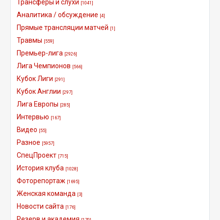
Трансферы и слухи
[1041]
Аналитика / обсуждение
[4]
Прямые трансляции матчей
[1]
Травмы
[559]
Премьер-лига
[2926]
Лига Чемпионов
[566]
Кубок Лиги
[291]
Кубок Англии
[297]
Лига Европы
[285]
Интервью
[167]
Видео
[55]
Разное
[5957]
СпецПроект
[715]
История клуба
[1028]
Фоторепортаж
[1695]
Женская команда
[3]
Новости сайта
[176]
Резерв и академия
[170]