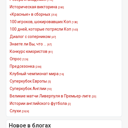
Историческая викторина
[260]
«Красные» в сборных
[314]
100 игроков, шокировавших Коп
[138]
100 дней, которые потрясли Коп
[143]
Диалог с соперником
[47]
Знаете ли Вы, что ...
[67]
Конкурс юмористов
[81]
Опрос
[126]
Предсезонка
[266]
Клубный чемпионат мира
[16]
Суперкубок Европы
[5]
Суперкубок Англии
[10]
Великие матчи Ливерпуля в Премьер-лиге
[20]
Истории английского футбола
[2]
Слухи
[2624]
Новое в блогах