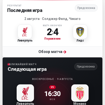
Матч-центр «Ливерпуля»
РЕЗУЛЬТАТ
Предсезонка
Последняя игра
2 августа · Солджер Филд, Чикаго
МАТЧ ОКОНЧЕН
2
4
:
Поражение
Ливерпуль
Лидс
→
Обзор матча
БЛИЖАЙШИЙ МАТЧ
Предсезонка
Следующая игра
ВОСКРЕСЕНЬЕ · 9 АВГУСТА
VS
16:30
МСК
Ливерпуль
Монако