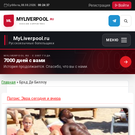
Регистрация
Войти
Суббота,
08.08.2026
00:24:37
MYLIVERPOOL
.RU
ML
RUSSIAN SUPPORTERS
MyLiverpool.ru
МЕНЮ
700
Русскоязычные болельщики
MYLIVERPOOL.RU · С 2007 ГОДА
7000 дней с вами
История продолжается. Спасибо, что вы с нами.
Главная
»
Брэд Де Биллоу
Патрис Эвра сегодня и вчера