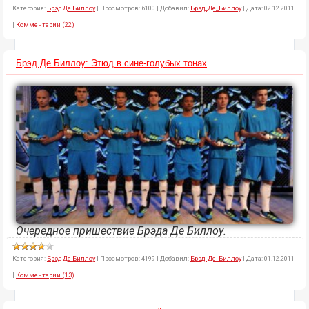
Категория:
Брэд Де Биллоу
|
Просмотров:
6100
|
Добавил:
Брэд_Де_Биллоу
|
Дата:
02.12.2011
|
Комментарии (22)
Брэд Де Биллоу: Этюд в сине-голубых тонах
Очередное пришествие Брэда Де Биллоу.
Категория:
Брэд Де Биллоу
|
Просмотров:
4199
|
Добавил:
Брэд_Де_Биллоу
|
Дата:
01.12.2011
|
Комментарии (13)