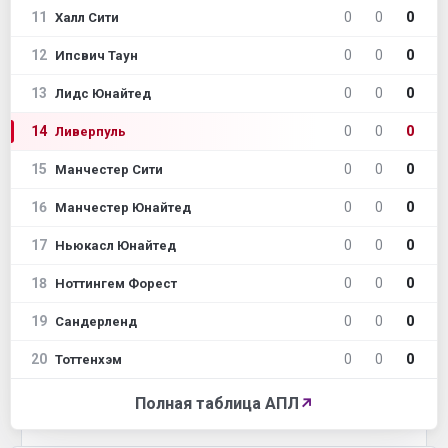
11
0
0
0
Халл Сити
12
0
0
0
Ипсвич Таун
13
0
0
0
Лидс Юнайтед
14
0
0
0
Ливерпуль
15
0
0
0
Манчестер Сити
16
0
0
0
Манчестер Юнайтед
17
0
0
0
Ньюкасл Юнайтед
18
0
0
0
Ноттингем Форест
19
0
0
0
Сандерленд
20
0
0
0
Тоттенхэм
Полная таблица АПЛ
↗