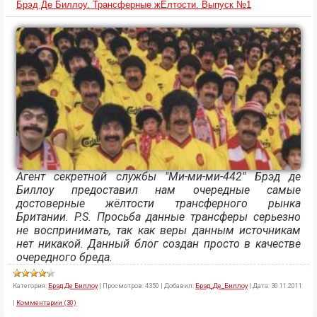
Брэд Де Биллоу. Трансферные жЁлтости. Выпуск №1
Агент секретной службы "Ми-ми-ми-442" Брэд де
Биллоу предоставил нам очередные самые
достоверные жёлтости трансферного рынка
Британии. P.S. Просьба данные трансферы серьезно
не воспринимать, так как веры данным источникам
нет никакой. Данный блог создан просто в качестве
очередного бреда.
Категория:
Брэд Де Биллоу
|
Просмотров:
4350
|
Добавил:
Брэд_Де_Биллоу
|
Дата:
30.11.2011
|
Комментарии (30)