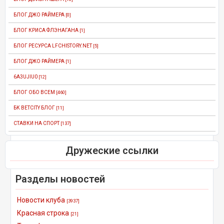
БЛОГ ДЖО РАЙМЕРА
[0]
БЛОГ КРИСА ФЛЭНАГАНА
[1]
БЛОГ РЕСУРСА LFCHISTORY.NET
[5]
БЛОГ ДЖО РАЙМЕРА
[1]
6A3UJIU0
[12]
БЛОГ ОБО ВСЕМ
[460]
БК BETCITY БЛОГ
[11]
СТАВКИ НА СПОРТ
[137]
Дружеские ссылки
Разделы новостей
Новости клуба
[3937]
Красная строка
[21]