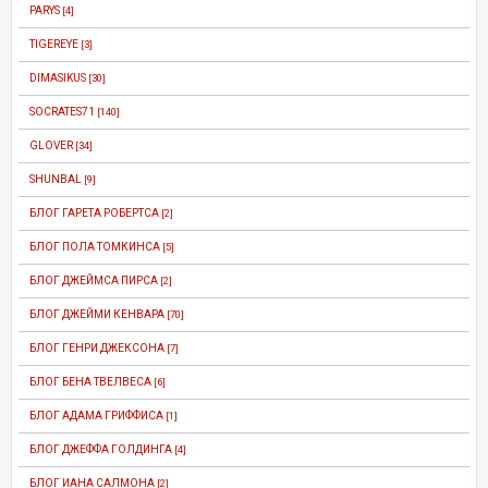
PARYS
[4]
TIGEREYE
[3]
DIMASIKUS
[30]
SOCRATES71
[140]
GLOVER
[34]
SHUNBAL
[9]
БЛОГ ГАРЕТА РОБЕРТСА
[2]
БЛОГ ПОЛА ТОМКИНСА
[5]
БЛОГ ДЖЕЙМСА ПИРСА
[2]
БЛОГ ДЖЕЙМИ КЕНВАРА
[70]
БЛОГ ГЕНРИ ДЖЕКСОНА
[7]
БЛОГ БЕНА ТВЕЛВЕСА
[6]
БЛОГ АДАМА ГРИФФИСА
[1]
БЛОГ ДЖЕФФА ГОЛДИНГА
[4]
БЛОГ ИАНА САЛМОНА
[2]