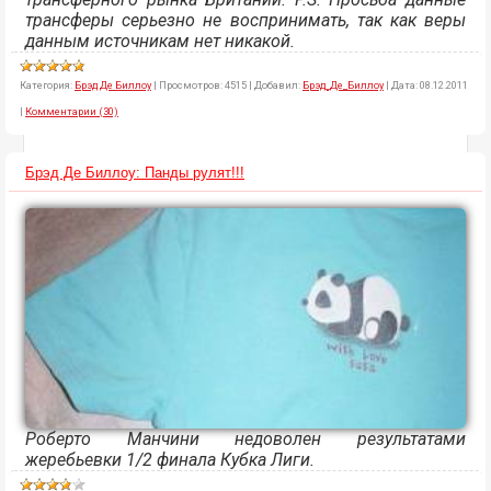
трансферы серьезно не воспринимать, так как веры
данным источникам нет никакой.
Категория:
Брэд Де Биллоу
|
Просмотров:
4515
|
Добавил:
Брэд_Де_Биллоу
|
Дата:
08.12.2011
|
Комментарии (30)
Брэд Де Биллоу: Панды рулят!!!
Роберто Манчини недоволен результатами
жеребьевки 1/2 финала Кубка Лиги.