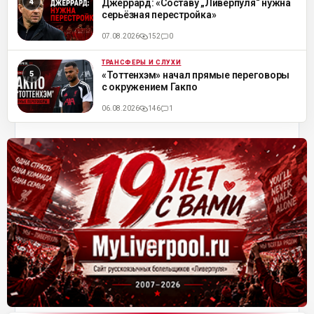
Джеррард: «Составу „Ливерпуля“ нужна
серьёзная перестройка»
07.08.2026
152
0
ТРАНСФЕРЫ И СЛУХИ
ML
«Тоттенхэм» начал прямые переговоры
с окружением Гакпо
06.08.2026
146
1