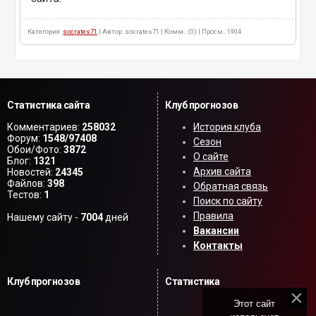
Категория:
socrates71
| Автор: socrates71 | Комм.: (0) | Просм.: 1904
Статистика сайта
Клуб прогнозов
Комментариев:
258032
История клуба
Форум:
1548/97408
Сезон
Обои/Фото:
3872
О сайте
Блог:
1321
Архив сайта
Новостей:
24345
Файлов:
398
Обратная связь
Тестов:
1
Поиск по сайту
Правила
Нашему сайту -
7004
дней
Вакансии
Контакты
Клуб прогнозов
Статистика
Этот сайт