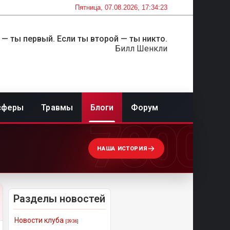
Пятница, 07.08.2026, 17:34:23
 — ты первый. Если ты второй — ты никто.
Билл Шенкли
сферы
Травмы
Блоги
Форум
7000
НАША ИСТОРИЯ
Разделы новостей
Новости клуба
[3936]