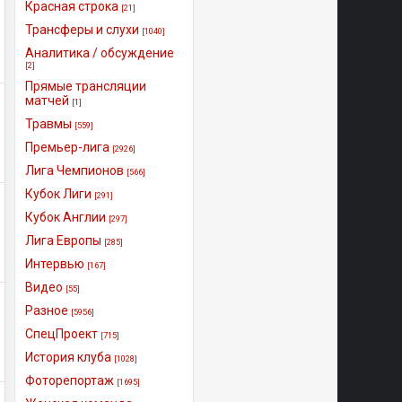
Красная строка
[21]
Трансферы и слухи
[1040]
Аналитика / обсуждение
[2]
Прямые трансляции
матчей
[1]
Травмы
[559]
Премьер-лига
[2926]
Лига Чемпионов
[566]
Кубок Лиги
[291]
Кубок Англии
[297]
Лига Европы
[285]
Интервью
[167]
Видео
[55]
Разное
[5956]
СпецПроект
[715]
История клуба
[1028]
Фоторепортаж
[1695]