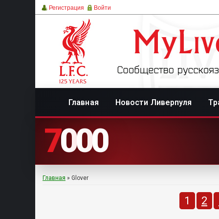
Регистрация
Войти
Главная
Новости Ливерпуля
Тр
7
0
0
0
Главная
»
Glover
1
2