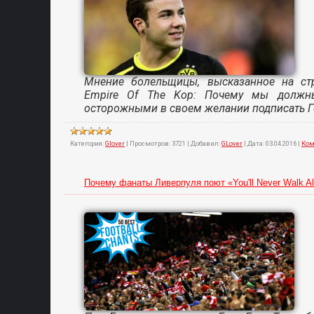
Мнение болельщицы, высказанное на ст
Empire Of The Kop: Почему мы должн
осторожными в своем желании подписать Ге
Категория:
Glover
|
Просмотров:
3721
|
Добавил:
GLover
|
Дата:
03.04.2016
|
Ком
Почему фанаты Ливерпуля поют «You'll Never Walk A