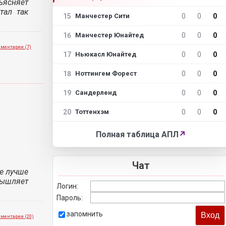
ъясняет
тал так
15
0
0
0
Манчестер Сити
16
0
0
0
Манчестер Юнайтед
ментарии (7)
17
0
0
0
Ньюкасл Юнайтед
18
0
0
0
Ноттингем Форест
19
0
0
0
Сандерленд
20
0
0
0
Тоттенхэм
Полная таблица АПЛ
↗
Чат
е лучше
мышляет
Логин:
Пароль:
запомнить
ментарии (20)