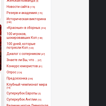
Женская команда
[3]
Новости сайта
[176]
Резерв и академия
[170]
Историческая викторина
[260]
«Красные» в сборных
[314]
100 игроков,
шокировавших Коп
[138]
100 дней, которые
потрясли Коп
[143]
Диалог с соперником
[47]
Знаете ли Вы, что ...
[67]
Конкурс юмористов
[81]
Опрос
[126]
Предсезонка
[266]
Клубный чемпионат мира
[16]
Суперкубок Европы
[5]
Суперкубок Англии
[10]
Великие матчи Ливерпуля