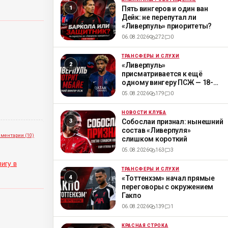
ML
Пять вингеров и один ван
Дейк: не перепутал ли
«Ливерпуль» приоритеты?
06.08.2026
272
0
ТРАНСФЕРЫ И СЛУХИ
ML
«Ливерпуль»
присматривается к ещё
одному вингеру ПСЖ — 18-
летнему Мбайе
05.08.2026
179
0
НОВОСТИ КЛУБА
ML
Собослаи признал: нынешний
состав «Ливерпуля»
ментарии (10)
слишком короткий
05.08.2026
163
3
игу в
ТРАНСФЕРЫ И СЛУХИ
ML
«Тоттенхэм» начал прямые
переговоры с окружением
Гакпо
06.08.2026
139
1
КРАСНАЯ СТРОКА