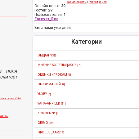
Забыл пароль
|
Регистрация
Онлайн всего:
30
Гостей:
29
Пользователей:
1
Forever_Red
Вы с нами уже дней.
Категории
ОБЩАЯ
[133]
МНЕНИЕ БОЛЕЛЬЩИКОВ
[7]
е поля
ОЦЕНКИ ИГРОКАМ
[0]
считает
ОБЗОР МАТЧЕЙ
[0]
YUXBY
[7]
ментарии (16)
YAHA-ANFIELD
[21]
KINGKENNY
[0]
анта
GRIMO
[29]
GROBBELAAR
[17]