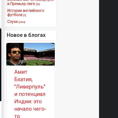
в Премьер-лиге
[20]
Истории английского
футбола
[2]
Слухи
[2624]
Новое в блогах
Амит
Бхатия,
"Ливерпуль"
и потенциал
Индии: это
начало чего-
то