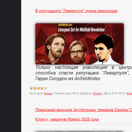
В полузащите "Ливерпуля" нужна революция
Только настоящая революция в центр
способна спасти репутацию "Ливерпуля", 
Гарри Сноудон из AnfieldIndex
Категория:
Glover
|
Просмотров:
3414
|
Добавил:
GLover
|
Дата:
31.01.2016
|
Ком
Пожелания ведущих футбольных тренеров Европы С
Клаусу, накануне Нового 2016 года