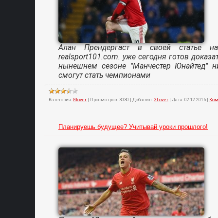
Алан Прендергаст в своей статье на
realsport101.com. уже сегодня готов доказат
нынешнем сезоне "Манчестер Юнайтед" н
смогут стать чемпионами
Категория:
Glover
|
Просмотров:
3030
|
Добавил:
GLover
|
Дата:
02.12.2016
|
Ком
Планируешь будущее? Учитывай уроки прошлого!