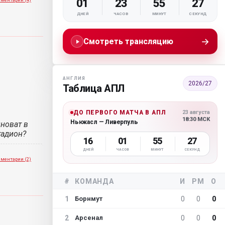
01
23
55
25
ДНЕЙ
ЧАСОВ
МИНУТ
СЕКУНД
→
Смотреть трансляцию
АНГЛИЯ
2026/27
Таблица АПЛ
ДО ПЕРВОГО МАТЧА В АПЛ
23 августа
18:30 МСК
Ньюкасл — Ливерпуль
новат в
тадион?
16
01
55
25
ДНЕЙ
ЧАСОВ
МИНУТ
СЕКУНД
ментарии (2)
#
КОМАНДА
И
РМ
О
1
0
0
0
Борнмут
2
0
0
0
Арсенал