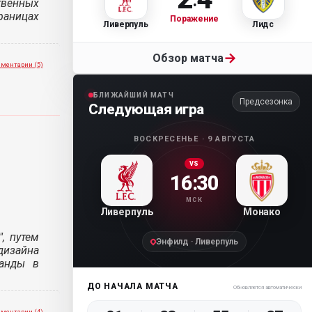
твенных
траницах
Поражение
Ливерпуль
Лидс
→
Обзор матча
ментарии (5)
БЛИЖАЙШИЙ МАТЧ
Предсезонка
Следующая игра
ВОСКРЕСЕНЬЕ · 9 АВГУСТА
VS
16:30
МСК
Ливерпуль
Монако
, путем
Энфилд · Ливерпуль
дизайна
манды в
ДО НАЧАЛА МАТЧА
Обновляется автоматически
ментарии (4)