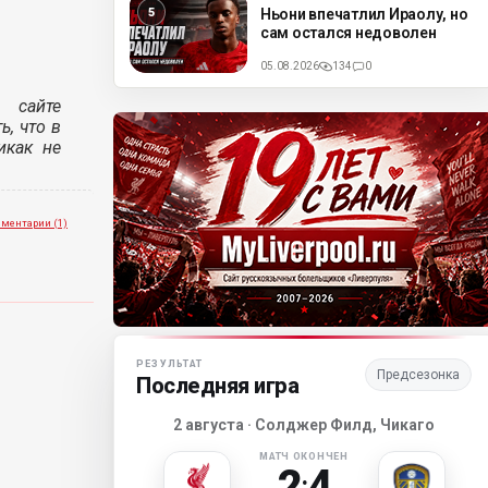
ML
Ньони впечатлил Ираолу, но
сам остался недоволен
05.08.2026
134
0
 сайте
ь, что в
икак не
ментарии (1)
Матч-центр «Ливерпуля»
РЕЗУЛЬТАТ
Предсезонка
Последняя игра
2 августа · Солджер Филд, Чикаго
МАТЧ ОКОНЧЕН
2
4
: