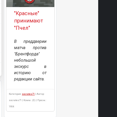
"Красные"
принимают
"Пчел"
В преддверии
матча против
"Брентфорда"
небольшой
экскурс в
историю от
редакции сайта.
Категория:
socrates71
| Автор:
socrates71 | Комм.: (0) | Просм.:
1904