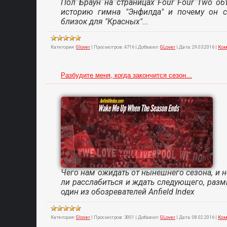
Пол Браун на страницах Four Four Two об
историю гимна "Энфилда" и почему он с
близок для "Красных"...
Категория:
Glover
|
Просмотров:
4716
|
Добавил:
GLover
|
Дата:
29.03.2016
|
Ком
Разбудите меня, когда закончится сезон...
Чего нам ожидать от нынешнего сезона, и н
ли расслабиться и ждать следующего, раз
один из обозревателей Anfield Index
Категория:
Glover
|
Просмотров:
3001
|
Добавил:
GLover
|
Дата:
08.02.2016
|
Ком