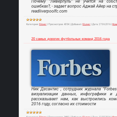
Почему "Ливерпуль" не учится на собс
ошибках?, - задает вопрос Аджай Айер на с
readliverpoolfc.com
Категория:
Glover
|
Просмотров:
4054
|
Добавил:
GLover
|
Дата:
27.06.2016
|
Ком
20 самых дорогих футбольных команд 2016 года
Ник Десантис , сотрудник журнала "Forbes"
визуализации данных, инфографики и 
рассказывает нам, как выстроились ко
2016 году, согласно их стоимости
Категория:
Glover
|
Просмотров:
3682
|
Добавил:
GLover
|
Дата:
12.05.2016
|
Ком