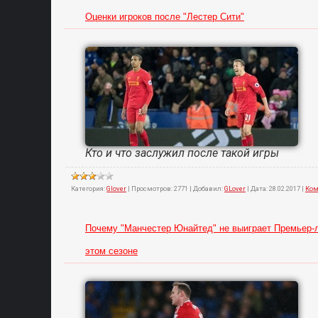
Оценки игроков после "Лестер Сити"
Кто и что заслужил после такой игры
Категория:
Glover
|
Просмотров:
2771
|
Добавил:
GLover
|
Дата:
28.02.2017
|
Ком
Почему "Манчестер Юнайтед" не выиграет Премьер-л
этом сезоне