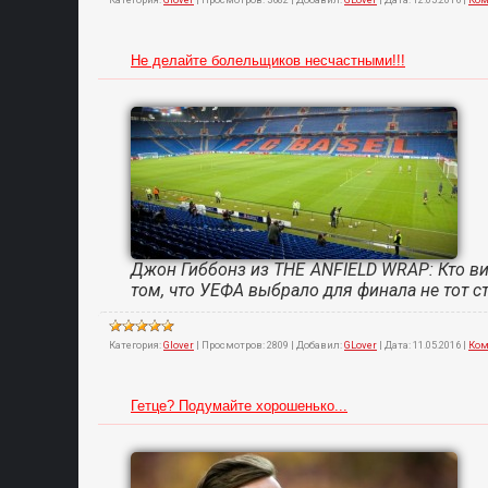
Не делайте болельщиков несчастными!!!
Джон Гиббонз из THE ANFIELD WRAP: Кто ви
том, что УЕФА выбрало для финала не тот с
Категория:
Glover
|
Просмотров:
2809
|
Добавил:
GLover
|
Дата:
11.05.2016
|
Ком
Гетце? Подумайте хорошенько...