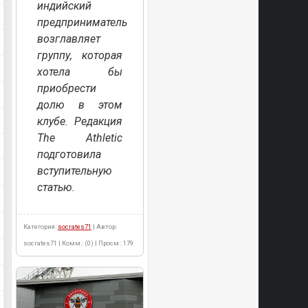
индийский
предприниматель
возглавляет
группу, которая
хотела бы
приобрести
долю в этом
клубе. Редакция
The Athletic
подготовила
вступительную
статью.
Категория:
socrates71
| Автор:
socrates71 | Комм.: (0) | Просм.: 179