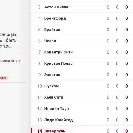
3
0
0
0
Астон Вилла
4
0
0
0
Брентфорд
5
0
0
0
Брайтон
раницах
ы быть
6
0
0
0
Челси
тце...
7
0
0
0
Ковентри Сити
ментарии (27)
8
0
0
0
Кристал Пэлас
9
0
0
0
Эвертон
lone»
10
0
0
0
Фулхэм
11
0
0
0
Халл Сити
12
0
0
0
Ипсвич Таун
13
0
0
0
Лидс Юнайтед
14
0
0
0
Ливерпуль