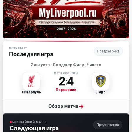
Матч-центр «Ливерпуля»
РЕЗУЛЬТАТ
Предсезонка
Последняя игра
2 августа · Солджер Филд, Чикаго
МАТЧ ОКОНЧЕН
2
4
:
Поражение
Ливерпуль
Лидс
→
Обзор матча
БЛИЖАЙШИЙ МАТЧ
Предсезонка
Следующая игра