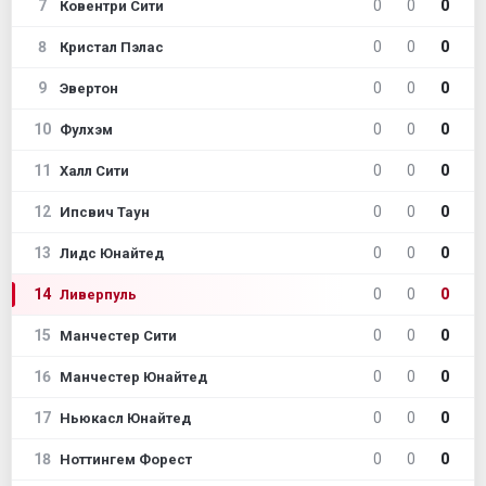
7
0
0
0
Ковентри Сити
8
0
0
0
Кристал Пэлас
9
0
0
0
Эвертон
10
0
0
0
Фулхэм
11
0
0
0
Халл Сити
12
0
0
0
Ипсвич Таун
13
0
0
0
Лидс Юнайтед
14
0
0
0
Ливерпуль
15
0
0
0
Манчестер Сити
16
0
0
0
Манчестер Юнайтед
17
0
0
0
Ньюкасл Юнайтед
18
0
0
0
Ноттингем Форест