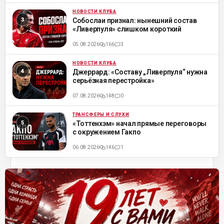
НОВОСТИ КЛУБА
ML
Собослаи признал: нынешний состав
«Ливерпуля» слишком короткий
05.08.2026
166
3
НОВОСТИ КЛУБА
ML
Джеррард: «Составу „Ливерпуля“ нужна
серьёзная перестройка»
07.08.2026
148
0
ТРАНСФЕРЫ И СЛУХИ
ML
«Тоттенхэм» начал прямые переговоры
с окружением Гакпо
06.08.2026
146
1