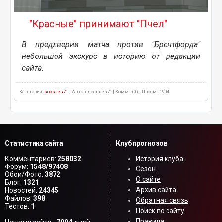
"Красные" принимают "Пчел"
В преддверии матча против "Брентфорда"
небольшой экскурс в историю от редакции
сайта.
Категория:
socrates71
| Автор: socrates71 | Комм.: (0) | Просм.: 1904
Статистика сайта
Клуб прогнозов
Комментариев:
258032
История клуба
Форум:
1548/97408
Сезон
Обои/Фото:
3872
О сайте
Блог:
1321
Архив сайта
Новостей:
24345
Файлов:
398
Обратная связь
Тестов:
1
Поиск по сайту
Правила