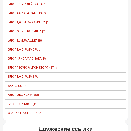
БЛОГ РОББИ ДЕЙГХАНА
[1]
БЛОГ ААРОНА КАТЛЕРА
[3]
БЛОГ ДЖОЗЕФА КАЗИНСА
[2]
БЛОГ ОЛИВЕРА СМИТА
[1]
БЛОГ ДЭЙВА АШЕРА
[10]
БЛОГ ДЖО РАЙМЕРА
[0]
БЛОГ КРИСА ФЛЭНАГАНА
[1]
БЛОГ РЕСУРСА LFCHISTORY.NET
[5]
БЛОГ ДЖО РАЙМЕРА
[1]
6A3UJIU0
[12]
БЛОГ ОБО ВСЕМ
[460]
БК BETCITY БЛОГ
[11]
СТАВКИ НА СПОРТ
[137]
Дружеские ссылки