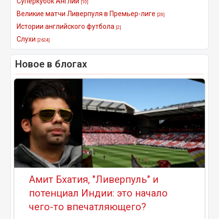
Суперкубок Англии
[10]
Великие матчи Ливерпуля в Премьер-лиге
[20]
Истории английского футбола
[2]
Слухи
[2624]
Новое в блогах
Амит Бхатия, "Ливерпуль" и
потенциал Индии: это начало
чего-то впечатляющего?