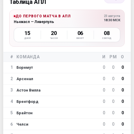
Таблица АПЛ
ДО ПЕРВОГО МАТЧА В АПЛ
23 августа
18:30 МСК
Ньюкасл — Ливерпуль
15
20
06
07
ДНЕЙ
ЧАСОВ
МИНУТ
СЕКУНД
#
КОМАНДА
И
РМ
О
1
0
0
0
Борнмут
2
0
0
0
Арсенал
3
0
0
0
Астон Вилла
4
0
0
0
Брентфорд
5
0
0
0
Брайтон
6
0
0
0
Челси