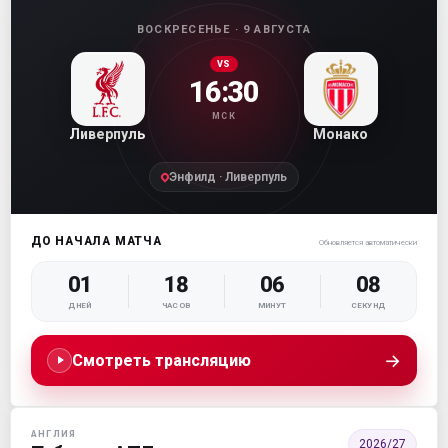
ВОСКРЕСЕНЬЕ · 9 АВГУСТА
VS
16:30
МСК
Ливерпуль
Монако
Энфилд · Ливерпуль
ДО НАЧАЛА МАТЧА
Обновляется автоматически
01
18
06
07
ДНЕЙ
ЧАСОВ
МИНУТ
СЕКУНД
→
Смотреть трансляцию
АНГЛИЯ
2026/27