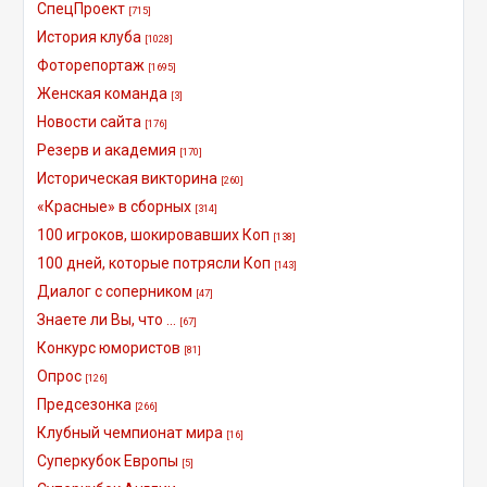
СпецПроект
[715]
История клуба
[1028]
Фоторепортаж
[1695]
Женская команда
[3]
Новости сайта
[176]
Резерв и академия
[170]
Историческая викторина
[260]
«Красные» в сборных
[314]
100 игроков, шокировавших Коп
[138]
100 дней, которые потрясли Коп
[143]
Диалог с соперником
[47]
Знаете ли Вы, что ...
[67]
Конкурс юмористов
[81]
Опрос
[126]
Предсезонка
[266]
Клубный чемпионат мира
[16]
Суперкубок Европы
[5]