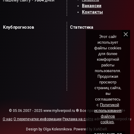
Нашему сайту -
7004
дней
Вакансии
Контакты
Клуб прогнозов
Статистика
Этот сайт
использует
файлы cookies
для более
комфортной
работы
пользователя.
Продолжая
просмотр
страниц сайта,
вы
соглашаетесь
с
Политикой
использования
© 05.06.2007 - 2025 www.myliverpool.ru ® Все права защищены. 18+
файлов
О нас
О перепечатке информации
Реклама на сайте
admin@myliverpool.ru
cookies
.
Design by Olga Kolesnikova. Powered by XaNDeR.