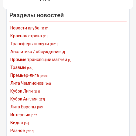
Разделы новостей
Новости клуба
[3937]
Красная строка
[21]
Трансферы и слухи
[1041]
Аналитика / обсуждение
[4]
Прямые трансляции матчей
[1]
Травмы
[559]
Премьер-лига
[2926]
Лига Чемпионов
[566]
Кубок Лиги
[291]
Кубок Англии
[297]
Лига Европы
[285]
Интервью
[167]
Видео
[55]
Разное
[5957]