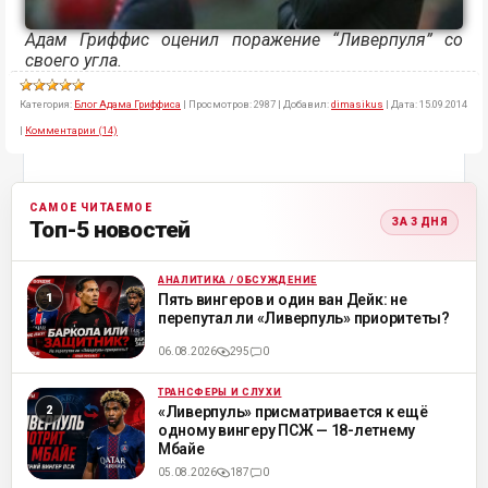
Адам Гриффис оценил поражение “Ливерпуля” со
своего угла.
Категория:
Блог Адама Гриффиса
|
Просмотров:
2987
|
Добавил:
dimasikus
|
Дата:
15.09.2014
|
Комментарии (14)
САМОЕ ЧИТАЕМОЕ
ЗА 3 ДНЯ
Топ-5 новостей
АНАЛИТИКА / ОБСУЖДЕНИЕ
ML
Пять вингеров и один ван Дейк: не
перепутал ли «Ливерпуль» приоритеты?
06.08.2026
295
0
ТРАНСФЕРЫ И СЛУХИ
ML
«Ливерпуль» присматривается к ещё
одному вингеру ПСЖ — 18-летнему
Мбайе
05.08.2026
187
0