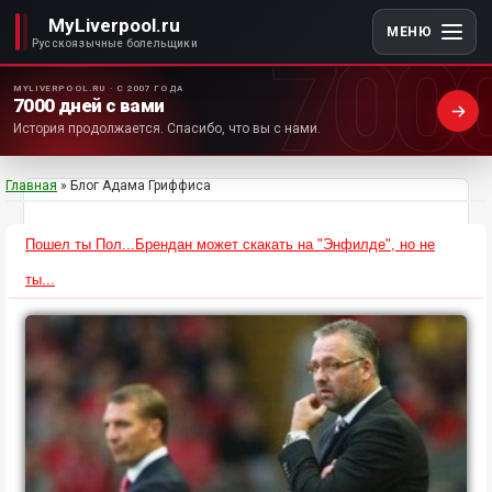
MyLiverpool.ru
МЕНЮ
700
Русскоязычные болельщики
MYLIVERPOOL.RU · С 2007 ГОДА
7000 дней с вами
История продолжается. Спасибо, что вы с нами.
Главная
»
Блог Адама Гриффиса
Пошел ты Пол...Брендан может скакать на "Энфилде", но не
ты...