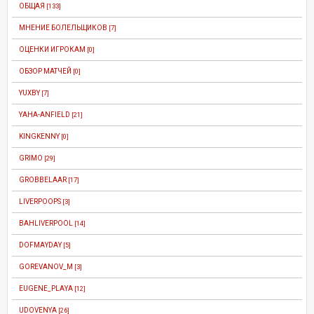
ОБЩАЯ
[133]
МНЕНИЕ БОЛЕЛЬЩИКОВ
[7]
ОЦЕНКИ ИГРОКАМ
[0]
ОБЗОР МАТЧЕЙ
[0]
YUXBY
[7]
YAHA-ANFIELD
[21]
KINGKENNY
[0]
GRIMO
[29]
GROBBELAAR
[17]
LIVERPOOPS
[3]
BAHLIVERPOOL
[14]
DOFMAYDAY
[5]
GOREVANOV_M
[3]
EUGENE_PLAYA
[12]
UDOVENYA
[26]