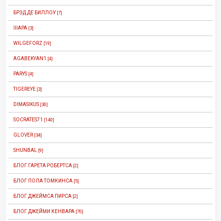
БРЭД ДЕ БИЛЛОУ
[7]
IIIAPA
[3]
WILGEFORZ
[19]
AGABEKYAN1
[4]
PARYS
[4]
TIGEREYE
[3]
DIMASIKUS
[30]
SOCRATES71
[140]
GLOVER
[34]
SHUNBAL
[9]
БЛОГ ГАРЕТА РОБЕРТСА
[2]
БЛОГ ПОЛА ТОМКИНСА
[5]
БЛОГ ДЖЕЙМСА ПИРСА
[2]
БЛОГ ДЖЕЙМИ КЕНВАРА
[70]