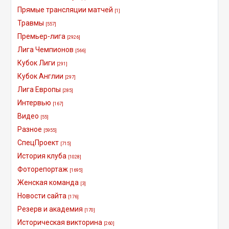
Прямые трансляции матчей
[1]
Травмы
[557]
Премьер-лига
[2926]
Лига Чемпионов
[566]
Кубок Лиги
[291]
Кубок Англии
[297]
Лига Европы
[285]
Интервью
[167]
Видео
[55]
Разное
[5955]
СпецПроект
[715]
История клуба
[1028]
Фоторепортаж
[1695]
Женская команда
[3]
Новости сайта
[176]
Резерв и академия
[170]
Историческая викторина
[260]