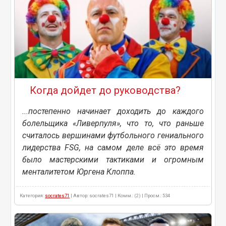
Когда дойдет до руководства?
...постепенно начинает доходить до каждого
болельщика «Ливерпуля», что то, что раньше
считалось вершинами футбольного гениального
лидерства FSG, на самом деле всё это время
было мастерскими тактиками и огромным
менталитетом Юргена Клоппа.
Категория:
socrates71
| Автор: socrates71 | Комм.: (2) | Просм.: 534