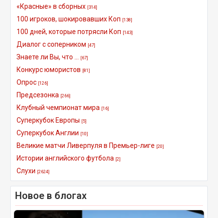
«Красные» в сборных
[314]
100 игроков, шокировавших Коп
[138]
100 дней, которые потрясли Коп
[143]
Диалог с соперником
[47]
Знаете ли Вы, что ...
[67]
Конкурс юмористов
[81]
Опрос
[126]
Предсезонка
[266]
Клубный чемпионат мира
[16]
Суперкубок Европы
[5]
Суперкубок Англии
[10]
Великие матчи Ливерпуля в Премьер-лиге
[20]
Истории английского футбола
[2]
Слухи
[2624]
Новое в блогах