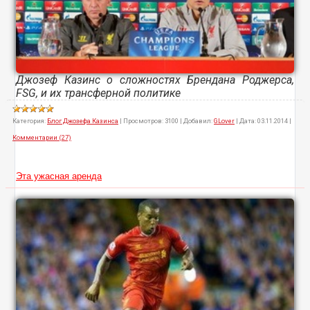
Джозеф Казинс о сложностях Брендана Роджерса,
FSG, и их трансферной политике
Категория:
Блог Джозефа Казинса
|
Просмотров:
3100
|
Добавил:
GLover
|
Дата:
03.11.2014
|
Комментарии (27)
Эта ужасная аренда