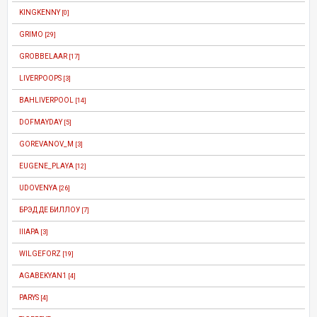
KINGKENNY
[0]
GRIMO
[29]
GROBBELAAR
[17]
LIVERPOOPS
[3]
BAHLIVERPOOL
[14]
DOFMAYDAY
[5]
GOREVANOV_M
[3]
EUGENE_PLAYA
[12]
UDOVENYA
[26]
БРЭД ДЕ БИЛЛОУ
[7]
IIIAPA
[3]
WILGEFORZ
[19]
AGABEKYAN1
[4]
PARYS
[4]