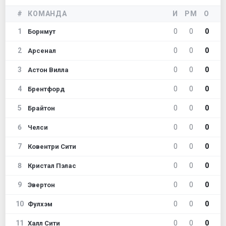
#
КОМАНДА
И
РМ
О
1
0
0
0
Борнмут
2
0
0
0
Арсенал
3
0
0
0
Астон Вилла
4
0
0
0
Брентфорд
5
0
0
0
Брайтон
6
0
0
0
Челси
7
0
0
0
Ковентри Сити
8
0
0
0
Кристал Пэлас
9
0
0
0
Эвертон
10
0
0
0
Фулхэм
11
0
0
0
Халл Сити