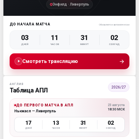
Энфилд · Ливерпуль
ДО НАЧАЛА МАТЧА
Обновляется автоматически
03
11
31
01
ДНЕЙ
ЧАСОВ
МИНУТ
СЕКУНД
→
Смотреть трансляцию
АНГЛИЯ
2026/27
Таблица АПЛ
ДО ПЕРВОГО МАТЧА В АПЛ
23 августа
18:30 МСК
Ньюкасл — Ливерпуль
17
13
31
01
ДНЕЙ
ЧАСОВ
МИНУТ
СЕКУНД