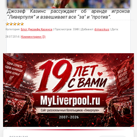
Джозеф Казинс рассуждает об аренде игроков
“Ливерпуля” и взвешивает все “за" и "против”.
Категория:
Блог Джозефа Казинса
|
Просмотров:
3348
|
Добавил:
dimasikus
|
Дата:
28.07.2014
|
Комментарии (5)
Матч-центр «Ливерпуля»