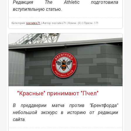
Редакция The Athletic подготовила
вступительную статью.
Категория:
socrates71
| Автор: socrates71 | Комм.: (0) | Просм.: 171
"Красные" принимают "Пчел"
В преддверии матча против "Брентфорда"
небольшой экскурс в историю от редакции
сайта.