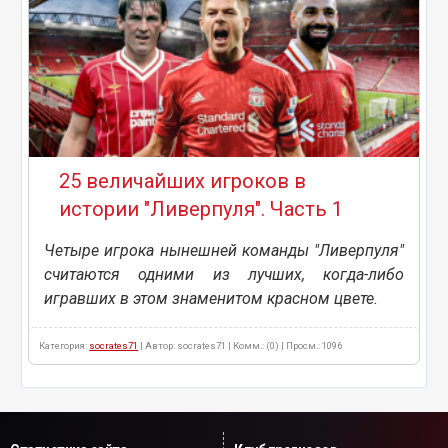
25 величайших игроков в
истории "Ливерпуля". Часть 1
Четыре игрока нынешней команды "Ливерпуля"
считаются одними из лучших, когда-либо
игравших в этом знаменитом красном цвете.
Категория:
socrates71
| Автор: socrates71 | Комм.: (0) | Просм.: 1096