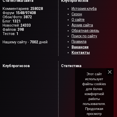
Статистика сайта
Клуб прогнозов
Комментариев:
258028
История клуба
Форум:
1548/97408
Сезон
Обои/Фото:
3872
О сайте
Блог:
1321
Архив сайта
Новостей:
24333
Файлов:
398
Обратная связь
Тестов:
1
Поиск по сайту
Правила
Нашему сайту -
7002
дней
Вакансии
Контакты
Клуб прогнозов
Статистика
Этот сайт
использует
файлы cookies
для более
комфортной
работы
пользователя.
Продолжая
просмотр