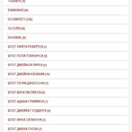
TIGEREYE
[3]
DIMASIKUS
[30]
SOCRATES71
[140]
GLOVER
[34]
SHUNBAL
[9]
БЛОГ ГАРЕТА РОБЕРТСА
[2]
БЛОГ ПОЛА ТОМКИНСА
[5]
БЛОГ ДЖЕЙМСА ПИРСА
[2]
БЛОГ ДЖЕЙМИ КЕНВАРА
[70]
БЛОГ ГЕНРИ ДЖЕКСОНА
[7]
БЛОГ БЕНА ТВЕЛВЕСА
[6]
БЛОГ АДАМА ГРИФФИСА
[1]
БЛОГ ДЖЕФФА ГОЛДИНГА
[4]
БЛОГ ИАНА САЛМОНА
[2]
БЛОГ ДЖЕКА ЛУСБИ
[7]