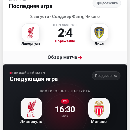
РЕЗУЛЬТАТ
Предсезонка
Последняя игра
2 августа · Солджер Филд, Чикаго
МАТЧ ОКОНЧЕН
2
4
:
Поражение
Ливерпуль
Лидс
→
Обзор матча
БЛИЖАЙШИЙ МАТЧ
Предсезонка
Следующая игра
ВОСКРЕСЕНЬЕ · 9 АВГУСТА
VS
16:30
МСК
Ливерпуль
Монако