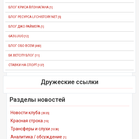
БЛОГ КРИСА ФЛЭНАГАНА
[1]
БЛОГ РЕСУРСА LFCHISTORY.NET
[5]
БЛОГ ДЖО РАЙМЕРА
[1]
6A3UJIU0
[12]
БЛОГ ОБО ВСЕМ
[460]
БК BETCITY БЛОГ
[11]
СТАВКИ НА СПОРТ
[137]
Дружеские ссылки
Разделы новостей
Новости клуба
[3935]
Красная строка
[19]
Трансферы и слухи
[1038]
Аналитика / обсуждение
[1]