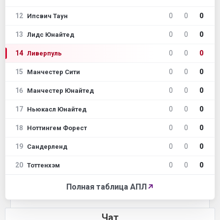
12
0
0
0
Ипсвич Таун
13
0
0
0
Лидс Юнайтед
14
0
0
0
Ливерпуль
15
0
0
0
Манчестер Сити
16
0
0
0
Манчестер Юнайтед
17
0
0
0
Ньюкасл Юнайтед
18
0
0
0
Ноттингем Форест
19
0
0
0
Сандерленд
20
0
0
0
Тоттенхэм
Полная таблица АПЛ
↗
Чат