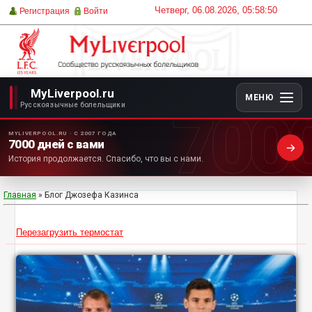
Четверг, 06.08.2026, 05:58:50
Регистрация
Войти
MyLiverpool.ru
МЕНЮ
700
Русскоязычные болельщики
MYLIVERPOOL.RU · С 2007 ГОДА
7000 дней с вами
История продолжается. Спасибо, что вы с нами.
Главная
»
Блог Джозефа Казинса
Перезагрузить термостат