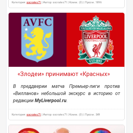
Категория:
socrates71
| Автор: socrates71 | Комм.: (0) | Просм.: 1896
«Злодеи» принимают «Красных»
В преддверии матча Премьер-лиги против
«Вилланов» небольшой экскурс в историю от
редакции
MyLiverpool.ru
.
Категория:
socrates71
| Автор: socrates71 | Комм.: (0) | Просм.: 349