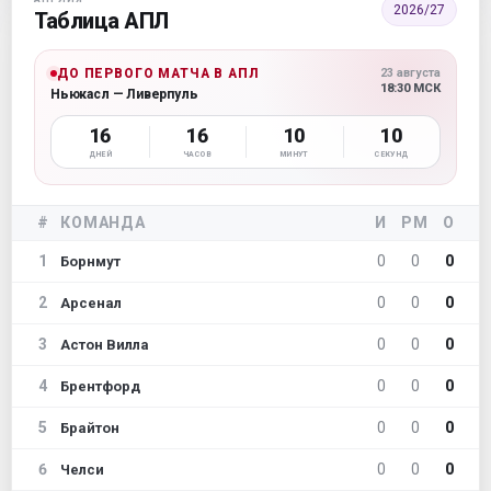
2026/27
Таблица АПЛ
ДО ПЕРВОГО МАТЧА В АПЛ
23 августа
18:30 МСК
Ньюкасл — Ливерпуль
16
16
10
09
ДНЕЙ
ЧАСОВ
МИНУТ
СЕКУНД
#
КОМАНДА
И
РМ
О
1
0
0
0
Борнмут
2
0
0
0
Арсенал
3
0
0
0
Астон Вилла
4
0
0
0
Брентфорд
5
0
0
0
Брайтон
6
0
0
0
Челси