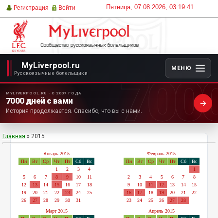
Пятница, 07.08.2026, 03:19:41
Регистрация
Войти
MyLiverpool.ru
МЕНЮ
700
Русскоязычные болельщики
MYLIVERPOOL.RU · С 2007 ГОДА
7000 дней с вами
История продолжается. Спасибо, что вы с нами.
Главная
»
2015
Январь 2015
Февраль 2015
Пн
Вт
Ср
Чт
Пт
Сб
Вс
Пн
Вт
Ср
Чт
Пт
Сб
Вс
1
2
3
4
1
5
6
7
8
9
10
11
2
3
4
5
6
7
8
12
13
14
15
16
17
18
9
10
11
12
13
14
15
19
20
21
22
23
24
25
16
17
18
19
20
21
22
26
27
28
29
30
31
23
24
25
26
27
28
Март 2015
Апрель 2015