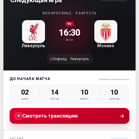
ВОСКРЕСЕНЬЕ · 9 АВГУСТА
VS
16:30
МСК
Ливерпуль
Монако
Энфилд · Ливерпуль
ДО НАЧАЛА МАТЧА
Обновляется автоматически
02
14
10
09
ДНЕЙ
ЧАСОВ
МИНУТ
СЕКУНД
→
Смотреть трансляцию
АНГЛИЯ