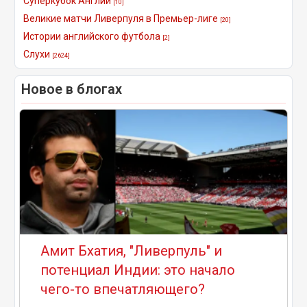
Суперкубок Англии
[10]
Великие матчи Ливерпуля в Премьер-лиге
[20]
Истории английского футбола
[2]
Слухи
[2624]
Новое в блогах
Амит Бхатия, "Ливерпуль" и
потенциал Индии: это начало
чего-то впечатляющего?