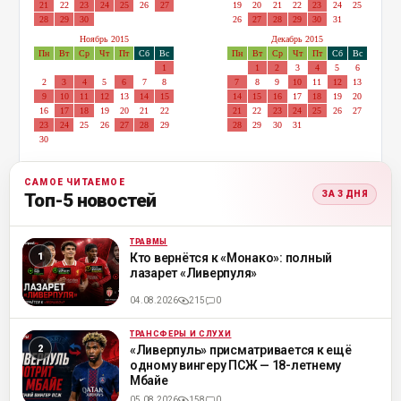
21
22
23
24
25
26
27
19
20
21
22
23
24
25
28
29
30
26
27
28
29
30
31
Ноябрь 2015
Декабрь 2015
Пн
Вт
Ср
Чт
Пт
Сб
Вс
Пн
Вт
Ср
Чт
Пт
Сб
Вс
1
1
2
3
4
5
6
2
3
4
5
6
7
8
7
8
9
10
11
12
13
9
10
11
12
13
14
15
14
15
16
17
18
19
20
16
17
18
19
20
21
22
21
22
23
24
25
26
27
23
24
25
26
27
28
29
28
29
30
31
30
САМОЕ ЧИТАЕМОЕ
ЗА 3 ДНЯ
Топ-5 новостей
ТРАВМЫ
ML
Кто вернётся к «Монако»: полный
лазарет «Ливерпуля»
04.08.2026
215
0
ТРАНСФЕРЫ И СЛУХИ
ML
«Ливерпуль» присматривается к ещё
одному вингеру ПСЖ — 18-летнему
Мбайе
05.08.2026
158
0