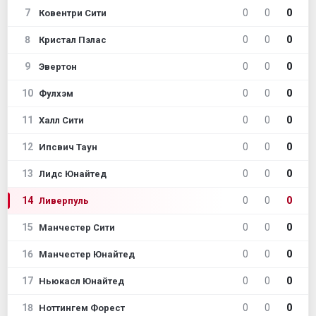
7
0
0
0
Ковентри Сити
8
0
0
0
Кристал Пэлас
9
0
0
0
Эвертон
10
0
0
0
Фулхэм
11
0
0
0
Халл Сити
12
0
0
0
Ипсвич Таун
13
0
0
0
Лидс Юнайтед
14
0
0
0
Ливерпуль
15
0
0
0
Манчестер Сити
16
0
0
0
Манчестер Юнайтед
17
0
0
0
Ньюкасл Юнайтед
18
0
0
0
Ноттингем Форест