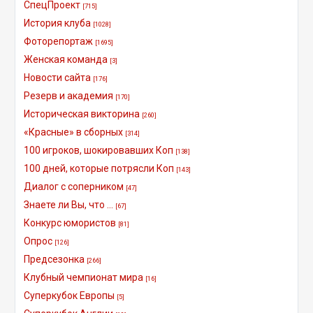
СпецПроект
[715]
История клуба
[1028]
Фоторепортаж
[1695]
Женская команда
[3]
Новости сайта
[176]
Резерв и академия
[170]
Историческая викторина
[260]
«Красные» в сборных
[314]
100 игроков, шокировавших Коп
[138]
100 дней, которые потрясли Коп
[143]
Диалог с соперником
[47]
Знаете ли Вы, что ...
[67]
Конкурс юмористов
[81]
Опрос
[126]
Предсезонка
[266]
Клубный чемпионат мира
[16]
Суперкубок Европы
[5]