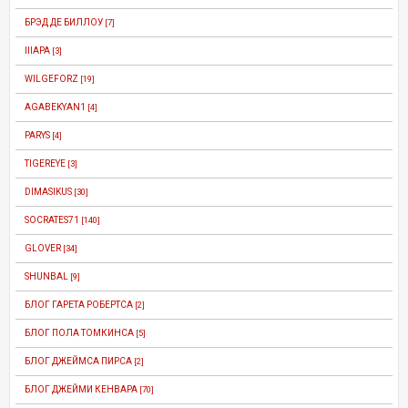
БРЭД ДЕ БИЛЛОУ
[7]
IIIAPA
[3]
WILGEFORZ
[19]
AGABEKYAN1
[4]
PARYS
[4]
TIGEREYE
[3]
DIMASIKUS
[30]
SOCRATES71
[140]
GLOVER
[34]
SHUNBAL
[9]
БЛОГ ГАРЕТА РОБЕРТСА
[2]
БЛОГ ПОЛА ТОМКИНСА
[5]
БЛОГ ДЖЕЙМСА ПИРСА
[2]
БЛОГ ДЖЕЙМИ КЕНВАРА
[70]