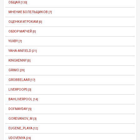
ОБЩАЯ
[133]
МНЕНИЕ БОЛЕЛЬЩИКОВ
[7]
ОЦЕНКИ ИГРОКАМ
[0]
ОБЗОР МАТЧЕЙ
[0]
YUXBY
[7]
YAHA-ANFIELD
[21]
KINGKENNY
[0]
GRIMO
[29]
GROBBELAAR
[17]
LIVERPOOPS
[3]
BAHLIVERPOOL
[14]
DOFMAYDAY
[5]
GOREVANOV_M
[3]
EUGENE_PLAYA
[12]
UDOVENYA
[26]