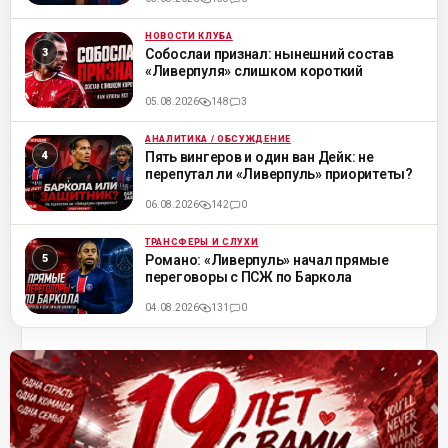
НОВОСТИ КЛУБА
ML
Собослаи признал: нынешний состав
«Ливерпуля» слишком короткий
05.08.2026
148
3
АНАЛИТИКА / ОБСУЖДЕНИЕ
ML
Пять вингеров и один ван Дейк: не
перепутал ли «Ливерпуль» приоритеты?
06.08.2026
142
0
ТРАНСФЕРЫ И СЛУХИ
ML
Романо: «Ливерпуль» начал прямые
переговоры с ПСЖ по Баркола
04.08.2026
131
0