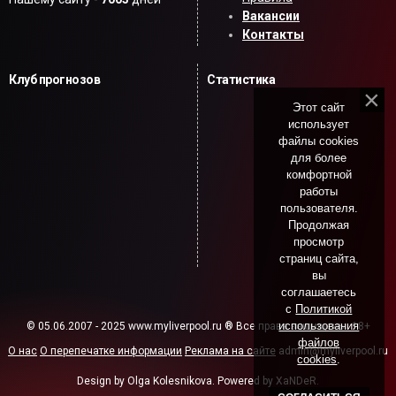
Вакансии
Контакты
Клуб прогнозов
Статистика
Этот сайт
использует
файлы cookies
для более
комфортной
работы
пользователя.
Продолжая
просмотр
страниц сайта,
вы
соглашаетесь
с
Политикой
использования
© 05.06.2007 - 2025 www.myliverpool.ru ® Все права защищены. 18+
файлов
О нас
О перепечатке информации
Реклама на сайте
admin@myliverpool.ru
cookies
.
Design by Olga Kolesnikova. Powered by XaNDeR.