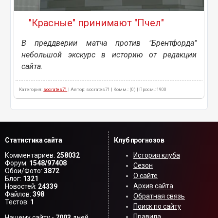
"Красные" принимают "Пчел"
В преддверии матча против "Брентфорда"
небольшой экскурс в историю от редакции
сайта.
Категория:
socrates71
| Автор: socrates71 | Комм.: (0) | Просм.: 1900
Статистика сайта
Клуб прогнозов
Комментариев:
258032
История клуба
Форум:
1548/97408
Сезон
Обои/Фото:
3872
О сайте
Блог:
1321
Архив сайта
Новостей:
24339
Файлов:
398
Обратная связь
Тестов:
1
Поиск по сайту
Правила
Нашему сайту -
7003
дней