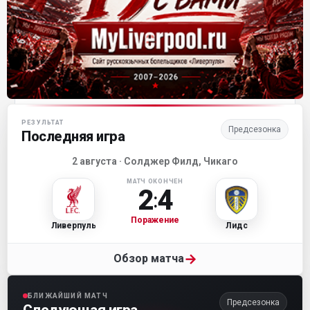
Матч-центр «Ливерпуля»
РЕЗУЛЬТАТ
Предсезонка
Последняя игра
2 августа · Солджер Филд, Чикаго
МАТЧ ОКОНЧЕН
2
4
:
Поражение
Ливерпуль
Лидс
→
Обзор матча
БЛИЖАЙШИЙ МАТЧ
Предсезонка
Следующая игра