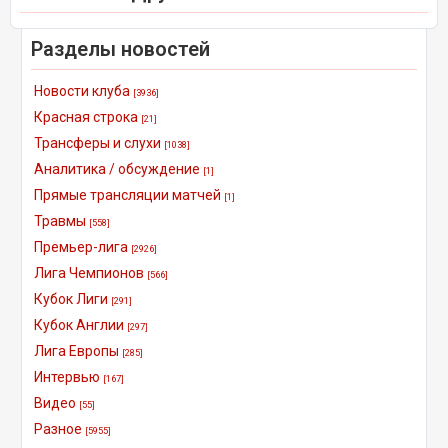
Разделы новостей
Новости клуба
[3936]
Красная строка
[21]
Трансферы и слухи
[1038]
Аналитика / обсуждение
[1]
Прямые трансляции матчей
[1]
Травмы
[558]
Премьер-лига
[2926]
Лига Чемпионов
[566]
Кубок Лиги
[291]
Кубок Англии
[297]
Лига Европы
[285]
Интервью
[167]
Видео
[55]
Разное
[5955]