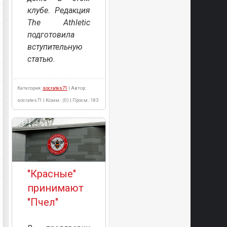
клубе. Редакция
The Athletic
подготовила
вступительную
статью.
Категория:
socrates71
| Автор:
socrates71 | Комм.: (0) | Просм.: 183
"Красные"
принимают
"Пчел"