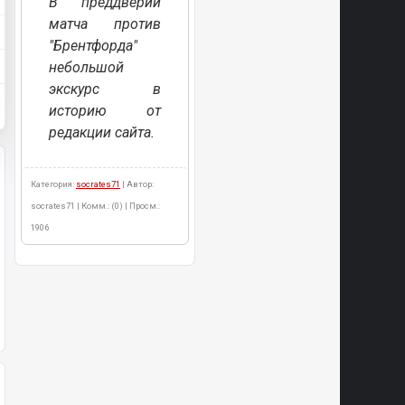
В преддверии
матча против
"Брентфорда"
небольшой
экскурс в
историю от
редакции сайта.
Категория:
socrates71
| Автор:
socrates71 | Комм.: (0) | Просм.:
1906