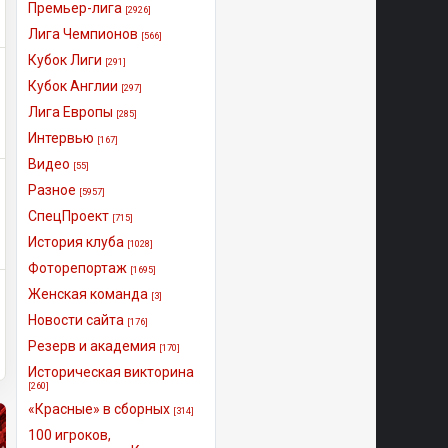
Премьер-лига
[2926]
Лига Чемпионов
[566]
Кубок Лиги
[291]
Кубок Англии
[297]
Лига Европы
[285]
Интервью
[167]
Видео
[55]
Разное
[5957]
СпецПроект
[715]
История клуба
[1028]
Фоторепортаж
[1695]
Женская команда
[3]
Новости сайта
[176]
Резерв и академия
[170]
Историческая викторина
[260]
«Красные» в сборных
[314]
100 игроков,