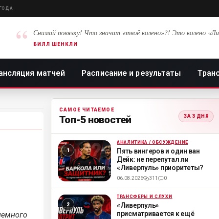
 ГОДА
“
Снимай повязку! Что значит «твоё колено»?! Это колено «Ли
БИЛЛ ШЕНКЛИ
ансляция матчей
Расписание и результаты
Тран
САМОЕ ЧИТАЕМОЕ
ЗА 3 ДНЯ
Топ-5 новостей
АНАЛИТИКА / ОБСУЖДЕНИЕ
ML
Пять вингеров и один ван
Дейк: не перепутал ли
«Ливерпуль» приоритеты?
06.08.2026
311
0
ТРАНСФЕРЫ И СЛУХИ
ML
«Ливерпуль»
присматривается к ещё
немного