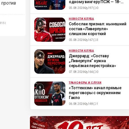
одному вингеру ПСЖ — 18-
против
летнему Мбайе
05.08.2026
197
0
НОВОСТИ КЛУБА
ML
2015
|
Собослаи признал: нынешний
состав «Ливерпуля»
слишком короткий
05.08.2026
167
3
НОВОСТИ КЛУБА
ML
Джеррард: «Составу
„Ливерпуля“ нужна
серьёзная перестройка»
07.08.2026
166
0
ТРАНСФЕРЫ И СЛУХИ
ML
«Тоттенхэм» начал прямые
переговоры с окружением
Гакпо
06.08.2026
148
1