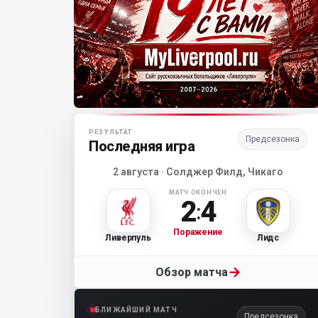
Матч-центр «Ливерпуля»
РЕЗУЛЬТАТ
Предсезонка
Последняя игра
2 августа · Солджер Филд, Чикаго
МАТЧ ОКОНЧЕН
2
4
:
Поражение
Ливерпуль
Лидс
→
Обзор матча
БЛИЖАЙШИЙ МАТЧ
Предсезонка