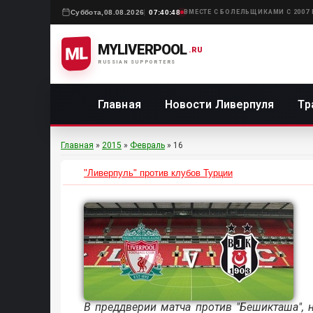
Суббота,
08.08.2026
07:40:48
ВМЕСТЕ С БОЛЕЛЬЩИКАМИ С 2007
MYLIVERPOOL
ML
.RU
RUSSIAN SUPPORTERS
Главная
Новости Ливерпуля
Тр
Главная
»
2015
»
Февраль
»
16
"Ливерпуль" против клубов Турции
В преддверии матча против "Бешикташа", 