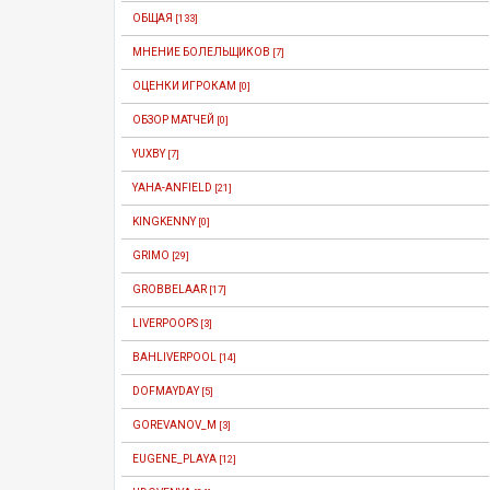
ОБЩАЯ
[133]
МНЕНИЕ БОЛЕЛЬЩИКОВ
[7]
ОЦЕНКИ ИГРОКАМ
[0]
ОБЗОР МАТЧЕЙ
[0]
YUXBY
[7]
YAHA-ANFIELD
[21]
KINGKENNY
[0]
GRIMO
[29]
GROBBELAAR
[17]
LIVERPOOPS
[3]
BAHLIVERPOOL
[14]
DOFMAYDAY
[5]
GOREVANOV_M
[3]
EUGENE_PLAYA
[12]