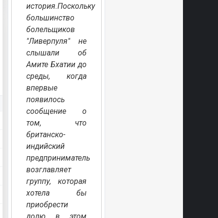
история.Поскольку
большинство
болельщиков
"Ливерпуля" не
слышали об
Амите Бхатии до
среды, когда
впервые
появилось
сообщение о
том, что
британско-
индийский
предприниматель
возглавляет
группу, которая
хотела бы
приобрести
долю в этом