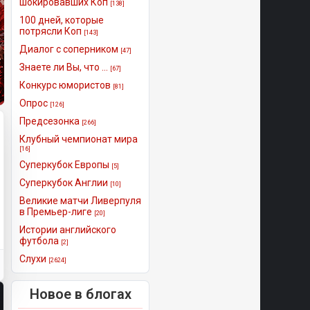
шокировавших Коп
[138]
100 дней, которые
потрясли Коп
[143]
Диалог с соперником
[47]
Знаете ли Вы, что ...
[67]
Конкурс юмористов
[81]
Опрос
[126]
Предсезонка
[266]
Клубный чемпионат мира
[16]
Суперкубок Европы
[5]
Суперкубок Англии
[10]
Великие матчи Ливерпуля
в Премьер-лиге
[20]
Истории английского
футбола
[2]
Слухи
[2624]
Новое в блогах