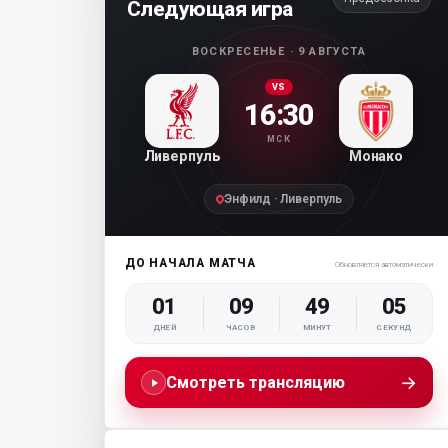
Следующая игра
ВОСКРЕСЕНЬЕ · 9 АВГУСТА
VS
16:30
МСК
Ливерпуль
Монако
Энфилд · Ливерпуль
ДО НАЧАЛА МАТЧА
Обновляется автоматически
01
09
49
04
ДНЕЙ
ЧАСОВ
МИНУТ
СЕКУНД
→
Смотреть трансляцию