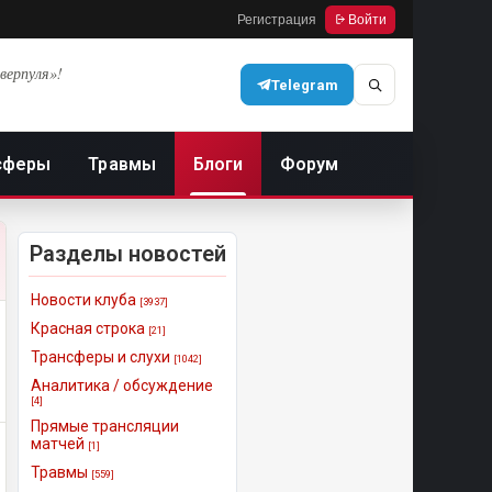
Регистрация
Войти
верпуля»!
Telegram
сферы
Травмы
Блоги
Форум
Разделы новостей
Новости клуба
[3937]
Красная строка
[21]
Трансферы и слухи
[1042]
Аналитика / обсуждение
[4]
Прямые трансляции
матчей
[1]
Травмы
[559]