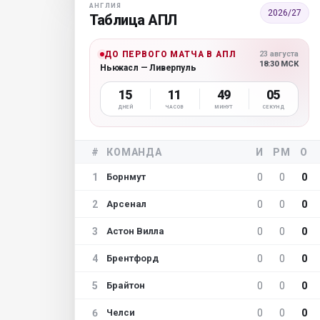
АНГЛИЯ
2026/27
Таблица АПЛ
ДО ПЕРВОГО МАТЧА В АПЛ
23 августа
18:30 МСК
Ньюкасл — Ливерпуль
15
11
49
04
ДНЕЙ
ЧАСОВ
МИНУТ
СЕКУНД
#
КОМАНДА
И
РМ
О
1
0
0
0
Борнмут
2
0
0
0
Арсенал
3
0
0
0
Астон Вилла
4
0
0
0
Брентфорд
5
0
0
0
Брайтон
6
0
0
0
Челси