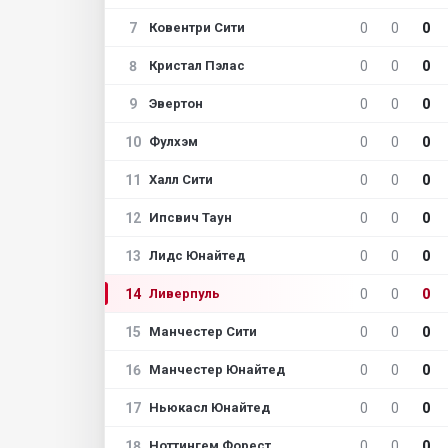
7
0
0
0
Ковентри Сити
8
0
0
0
Кристал Пэлас
9
0
0
0
Эвертон
10
0
0
0
Фулхэм
11
0
0
0
Халл Сити
12
0
0
0
Ипсвич Таун
13
0
0
0
Лидс Юнайтед
14
0
0
0
Ливерпуль
15
0
0
0
Манчестер Сити
16
0
0
0
Манчестер Юнайтед
17
0
0
0
Ньюкасл Юнайтед
18
0
0
0
Ноттингем Форест