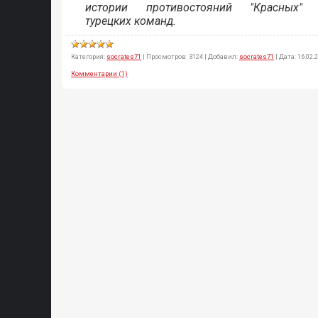
истории противостояний "Красных" 
турецких команд.
Категория:
socrates71
|
Просмотров:
3124
|
Добавил:
socrates71
|
Дата:
16.02.
Комментарии (1)