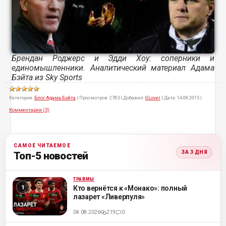
Брендан Роджерс и Эдди Хоу: соперники и
единомышленники. Аналитический материал Адама
Бэйта из Sky Sports
Категория:
Блог Адама Бэйта
|
Просмотров:
2783
|
Добавил:
GLover
|
Дата:
14.08.2015
|
Комментарии (3)
САМОЕ ЧИТАЕМОЕ
ЗА 3 ДНЯ
Топ-5 новостей
ТРАВМЫ
ML
Кто вернётся к «Монако»: полный
лазарет «Ливерпуля»
04.08.2026
219
0