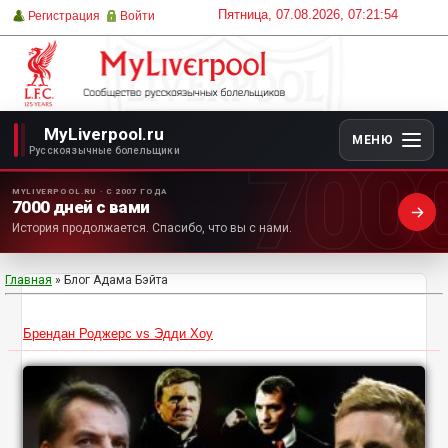
Пятница, 07.08.2026, 07:21:54
Регистрация
Войти
MyLiverpool.ru
МЕНЮ
700
Русскоязычные болельщики
MYLIVERPOOL.RU · С 2007 ГОДА
7000 дней с вами
История продолжается. Спасибо, что вы с нами.
Главная
»
Блог Адама Бэйта
Брендан Роджерс vs Эдди Хоу