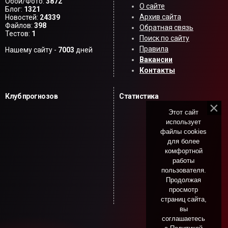
Обои/Фото:
3872
О сайте
Блог:
1321
Архив сайта
Новостей:
24339
Файлов:
398
Обратная связь
Тестов:
1
Поиск по сайту
Правила
Нашему сайту -
7003
дней
Вакансии
Контакты
Клуб прогнозов
Статистика
Этот сайт
использует
файлы cookies
для более
комфортной
работы
пользователя.
Продолжая
просмотр
страниц сайта,
вы
соглашаетесь