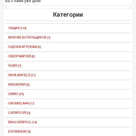
Вы с нами уже дней.
Категории
ОБЩАЯ
[133]
МНЕНИЕ БОЛЕЛЬЩИКОВ
[7]
ОЦЕНКИ ИГРОКАМ
[0]
ОБЗОР МАТЧЕЙ
[0]
YUXBY
[7]
YAHA-ANFIELD
[21]
KINGKENNY
[0]
GRIMO
[29]
GROBBELAAR
[17]
LIVERPOOPS
[3]
BAHLIVERPOOL
[14]
DOFMAYDAY
[5]