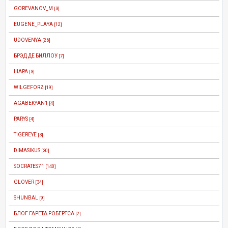
GOREVANOV_M
[3]
EUGENE_PLAYA
[12]
UDOVENYA
[26]
БРЭД ДЕ БИЛЛОУ
[7]
IIIAPA
[3]
WILGEFORZ
[19]
AGABEKYAN1
[4]
PARYS
[4]
TIGEREYE
[3]
DIMASIKUS
[30]
SOCRATES71
[140]
GLOVER
[34]
SHUNBAL
[9]
БЛОГ ГАРЕТА РОБЕРТСА
[2]