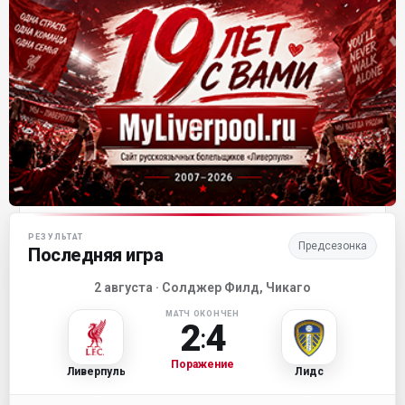
Матч-центр «Ливерпуля»
РЕЗУЛЬТАТ
Предсезонка
Последняя игра
2 августа · Солджер Филд, Чикаго
МАТЧ ОКОНЧЕН
2
4
:
Поражение
Ливерпуль
Лидс