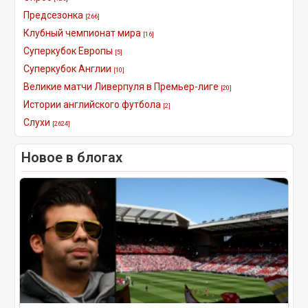
Предсезонка
[266]
Клубный чемпионат мира
[16]
Суперкубок Европы
[5]
Суперкубок Англии
[10]
Великие матчи Ливерпуля в Премьер-лиге
[20]
Истории английского футбола
[2]
Слухи
[2624]
Новое в блогах