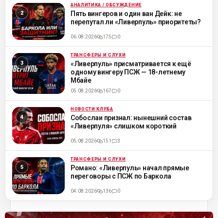
АНАЛИТИКА / ОБСУЖДЕНИЕ
ML
Пять вингеров и один ван Дейк: не
перепутал ли «Ливерпуль» приоритеты?
06.08.2026
175
0
ТРАНСФЕРЫ И СЛУХИ
ML
«Ливерпуль» присматривается к ещё
одному вингеру ПСЖ — 18-летнему
Мбайе
05.08.2026
167
0
НОВОСТИ КЛУБА
ML
Собослаи признал: нынешний состав
«Ливерпуля» слишком короткий
05.08.2026
151
3
ТРАНСФЕРЫ И СЛУХИ
ML
Романо: «Ливерпуль» начал прямые
переговоры с ПСЖ по Баркола
04.08.2026
136
0