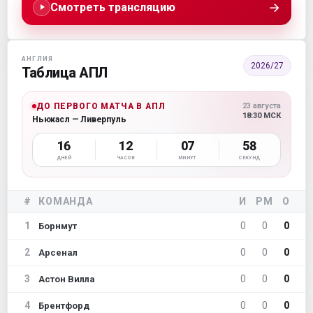
→
Смотреть трансляцию
АНГЛИЯ
2026/27
Таблица АПЛ
ДО ПЕРВОГО МАТЧА В АПЛ
23 августа
18:30 МСК
Ньюкасл — Ливерпуль
16
12
07
57
ДНЕЙ
ЧАСОВ
МИНУТ
СЕКУНД
#
КОМАНДА
И
РМ
О
1
0
0
0
Борнмут
2
0
0
0
Арсенал
3
0
0
0
Астон Вилла
4
0
0
0
Брентфорд