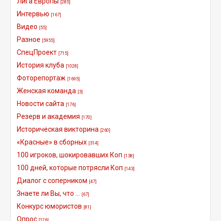
Лига Европы
[285]
Интервью
[167]
Видео
[55]
Разное
[5955]
СпецПроект
[715]
История клуба
[1028]
Фоторепортаж
[1695]
Женская команда
[3]
Новости сайта
[176]
Резерв и академия
[170]
Историческая викторина
[260]
«Красные» в сборных
[314]
100 игроков, шокировавших Коп
[138]
100 дней, которые потрясли Коп
[143]
Диалог с соперником
[47]
Знаете ли Вы, что ...
[67]
Конкурс юмористов
[81]
Опрос
[126]