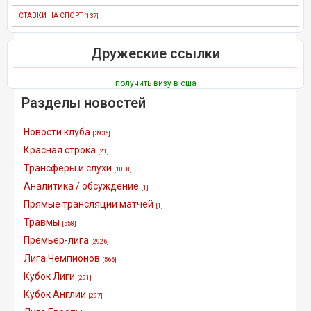
СТАВКИ НА СПОРТ
[137]
Дружеские ссылки
получить визу в сша
Разделы новостей
Новости клуба
[3936]
Красная строка
[21]
Трансферы и слухи
[1038]
Аналитика / обсуждение
[1]
Прямые трансляции матчей
[1]
Травмы
[558]
Премьер-лига
[2926]
Лига Чемпионов
[566]
Кубок Лиги
[291]
Кубок Англии
[297]