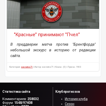
"Красные" принимают "Пчел"
В преддверии матча против "Брентфорда"
небольшой экскурс в историю от редакции
сайта.
Категория:
socrates71
| Автор: socrates71 | Комм.: (0) | Просм.: 1903
Статистика сайта
Клуб прогнозов
Комментариев:
258032
История клуба
Форум:
1548/97408
Сезон