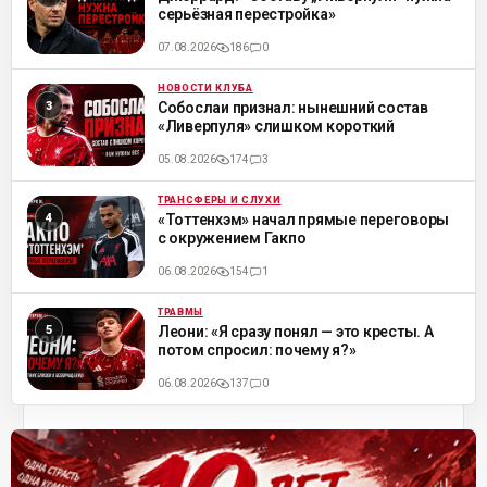
серьёзная перестройка»
07.08.2026
186
0
НОВОСТИ КЛУБА
ML
Собослаи признал: нынешний состав
«Ливерпуля» слишком короткий
05.08.2026
174
3
ТРАНСФЕРЫ И СЛУХИ
ML
«Тоттенхэм» начал прямые переговоры
с окружением Гакпо
06.08.2026
154
1
ТРАВМЫ
ML
Леони: «Я сразу понял — это кресты. А
потом спросил: почему я?»
06.08.2026
137
0