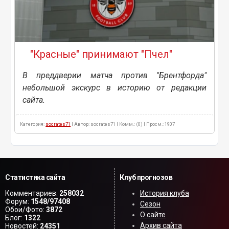
"Красные" принимают "Пчел"
В преддверии матча против "Брентфорда"
небольшой экскурс в историю от редакции
сайта.
Категория:
socrates71
| Автор: socrates71 | Комм.: (0) | Просм.: 1907
Статистика сайта
Клуб прогнозов
Комментариев:
258032
История клуба
Форум:
1548/97408
Сезон
Обои/Фото:
3872
О сайте
Блог:
1322
Архив сайта
Новостей:
24351