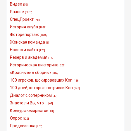
Видео
[55]
Разное
[5957]
СпецПроект
[715]
История клуба
[1028]
Фоторепортаж
[1695]
Женская команда
[3]
Новости сайта
[176]
Резерв и академия
[170]
Историческая викторина
[260]
«Красные» в сборных
[314]
100 игроков, шокировавших Коп
[138]
100 дней, которые потрясли Коп
[143]
Диалог с соперником
[47]
Знаете ли Вы, что ...
[67]
Конкурс юмористов
[81]
Опрос
[126]
Предсезонка
[267]