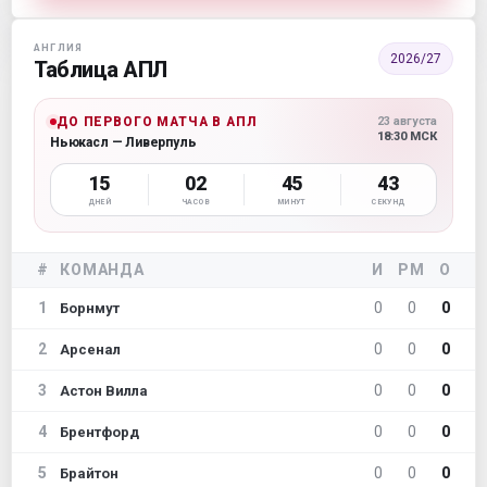
АНГЛИЯ
2026/27
Таблица АПЛ
ДО ПЕРВОГО МАТЧА В АПЛ
23 августа
18:30 МСК
Ньюкасл — Ливерпуль
15
02
45
42
ДНЕЙ
ЧАСОВ
МИНУТ
СЕКУНД
#
КОМАНДА
И
РМ
О
1
0
0
0
Борнмут
2
0
0
0
Арсенал
3
0
0
0
Астон Вилла
4
0
0
0
Брентфорд
5
0
0
0
Брайтон