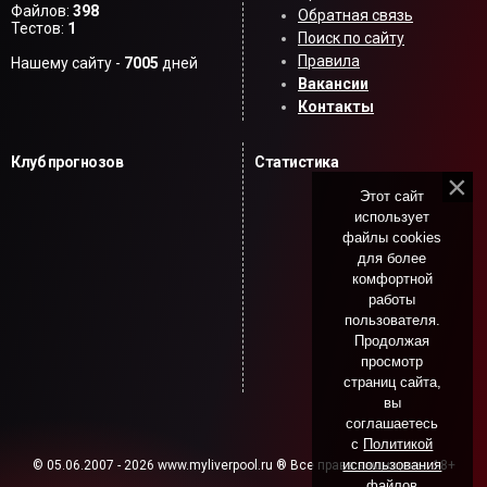
Файлов:
398
Обратная связь
Тестов:
1
Поиск по сайту
Правила
Нашему сайту -
7005
дней
Вакансии
Контакты
Клуб прогнозов
Статистика
Этот сайт
использует
файлы cookies
для более
комфортной
работы
пользователя.
Продолжая
просмотр
страниц сайта,
вы
соглашаетесь
с
Политикой
использования
© 05.06.2007 - 2026 www.myliverpool.ru ® Все права защищены. 18+
файлов