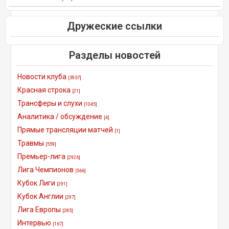
Дружеские ссылки
Разделы новостей
Новости клуба
[3937]
Красная строка
[21]
Трансферы и слухи
[1045]
Аналитика / обсуждение
[4]
Прямые трансляции матчей
[1]
Травмы
[559]
Премьер-лига
[2926]
Лига Чемпионов
[566]
Кубок Лиги
[291]
Кубок Англии
[297]
Лига Европы
[285]
Интервью
[167]