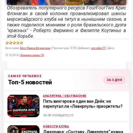
Обозреватель популярного ресурса FourFourTwo Крис
Флэнаган в своей колонке проанализировал шансы
мерсисайдского клуба на титул в нынешнем сезоне, а
также поделился мнением о роли бразильского дуэта
"красных" - Роберто Фирмино и Филиппе Коутиньо в
этой борьбе
.
Категория:
Блог Криса Флэнагана
|
Просмотров:
3178
|
Добавил:
socrates71
|
Дата:
31.10.2016
|
Комментарии (5)
САМОЕ ЧИТАЕМОЕ
ЗА 3 ДНЯ
Топ-5 новостей
АНАЛИТИКА / ОБСУЖДЕНИЕ
ML
Пять вингеров и один ван Дейк: не
перепутал ли «Ливерпуль» приоритеты?
06.08.2026
332
0
НОВОСТИ КЛУБА
ML
Джеррард: «Составу „Ливерпуля“ нужна