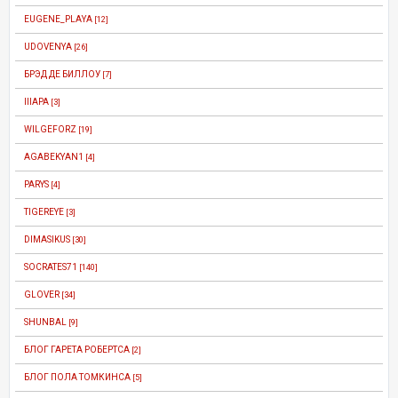
EUGENE_PLAYA
[12]
UDOVENYA
[26]
БРЭД ДЕ БИЛЛОУ
[7]
IIIAPA
[3]
WILGEFORZ
[19]
AGABEKYAN1
[4]
PARYS
[4]
TIGEREYE
[3]
DIMASIKUS
[30]
SOCRATES71
[140]
GLOVER
[34]
SHUNBAL
[9]
БЛОГ ГАРЕТА РОБЕРТСА
[2]
БЛОГ ПОЛА ТОМКИНСА
[5]