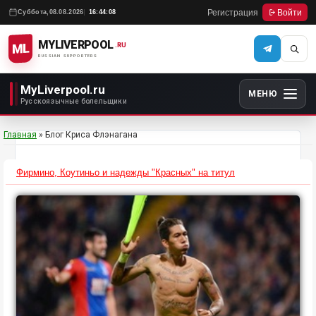
Регистрация
Войти
Суббота,
08.08.2026
16:44:08
MYLIVERPOOL
ML
.RU
RUSSIAN SUPPORTERS
MyLiverpool.ru
МЕНЮ
Русскоязычные болельщики
Главная
»
Блог Криса Флэнагана
Фирмино, Коутиньо и надежды "Красных" на титул