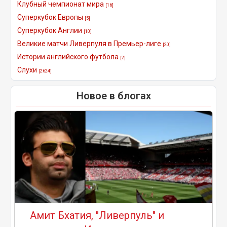
Клубный чемпионат мира
[16]
Суперкубок Европы
[5]
Суперкубок Англии
[10]
Великие матчи Ливерпуля в Премьер-лиге
[20]
Истории английского футбола
[2]
Слухи
[2624]
Новое в блогах
Амит Бхатия, "Ливерпуль" и