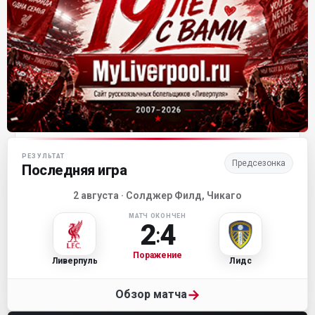
Матч-центр «Ливерпуля»
РЕЗУЛЬТАТ
Предсезонка
Последняя игра
2 августа · Солджер Филд, Чикаго
МАТЧ ОКОНЧЕН
2
4
:
Поражение
Ливерпуль
Лидс
→
Обзор матча