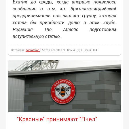
Бхатии до среды, когда впервые появилось
сообщение о том, что британско-индийский
предприниматель возглавляет группу, которая
хотела бы приобрести долю в этом клубе.
Редакция The Athletic подготовила
вступительную статью.
Категория:
socrates71
| Автор: socrates71 | Комм.: (0) | Просм.: 184
"Красные" принимают "Пчел"