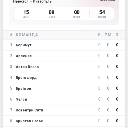
Ньюкасл — Ливерпуль
15
09
00
53
ДНЕЙ
ЧАСОВ
МИНУТ
СЕКУНД
#
КОМАНДА
И
РМ
О
1
0
0
0
Борнмут
2
0
0
0
Арсенал
3
0
0
0
Астон Вилла
4
0
0
0
Брентфорд
5
0
0
0
Брайтон
6
0
0
0
Челси
7
0
0
0
Ковентри Сити
8
0
0
0
Кристал Пэлас