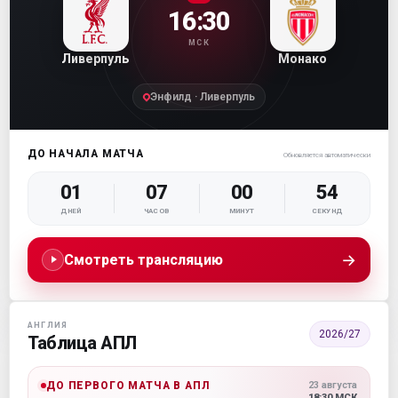
16:30
МСК
Ливерпуль
Монако
Энфилд · Ливерпуль
ДО НАЧАЛА МАТЧА
Обновляется автоматически
01
07
00
53
ДНЕЙ
ЧАСОВ
МИНУТ
СЕКУНД
→
Смотреть трансляцию
АНГЛИЯ
2026/27
Таблица АПЛ
ДО ПЕРВОГО МАТЧА В АПЛ
23 августа
18:30 МСК