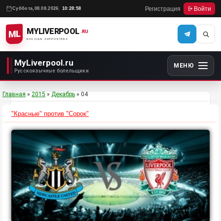
Регистрация
Войти
Суббота,
08.08.2026
10:28:58
MYLIVERPOOL
ML
.RU
RUSSIAN SUPPORTERS
MyLiverpool.ru
МЕНЮ
Русскоязычные болельщики
Главная
»
2015
»
Декабрь
»
04
"Красные" против "Сорок"