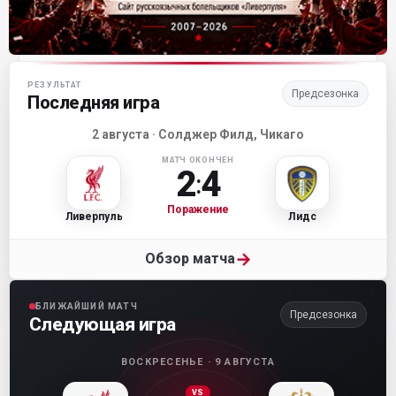
Матч-центр «Ливерпуля»
РЕЗУЛЬТАТ
Предсезонка
Последняя игра
2 августа · Солджер Филд, Чикаго
МАТЧ ОКОНЧЕН
2
4
:
Поражение
Ливерпуль
Лидс
→
Обзор матча
БЛИЖАЙШИЙ МАТЧ
Предсезонка
Следующая игра
ВОСКРЕСЕНЬЕ · 9 АВГУСТА
VS