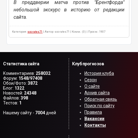
В преддверии матча против "Брентфорда"
небольшой экскурс в историю от редакции
сайта.
Категория:
socrates71
| Автор: socrates71 | Комм.: (0) | Просм.: 1907
Статистика сайта
Клуб прогнозов
Комментариев:
258032
История клуба
Форум:
1548/97408
Сезон
Обои/Фото:
3872
О сайте
Блог:
1322
Архив сайта
Новостей:
24348
Файлов:
398
Обратная связь
Тестов:
1
Поиск по сайту
Правила
Нашему сайту -
7004
дней
Вакансии
Контакты