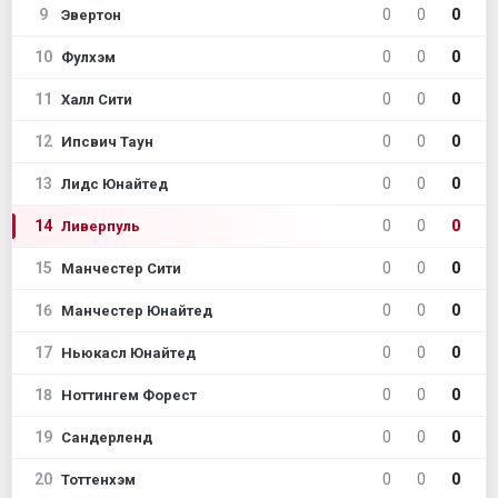
9
0
0
0
Эвертон
10
0
0
0
Фулхэм
11
0
0
0
Халл Сити
12
0
0
0
Ипсвич Таун
13
0
0
0
Лидс Юнайтед
14
0
0
0
Ливерпуль
15
0
0
0
Манчестер Сити
16
0
0
0
Манчестер Юнайтед
17
0
0
0
Ньюкасл Юнайтед
18
0
0
0
Ноттингем Форест
19
0
0
0
Сандерленд
20
0
0
0
Тоттенхэм