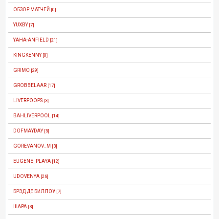
ОБЗОР МАТЧЕЙ
[0]
YUXBY
[7]
YAHA-ANFIELD
[21]
KINGKENNY
[0]
GRIMO
[29]
GROBBELAAR
[17]
LIVERPOOPS
[3]
BAHLIVERPOOL
[14]
DOFMAYDAY
[5]
GOREVANOV_M
[3]
EUGENE_PLAYA
[12]
UDOVENYA
[26]
БРЭД ДЕ БИЛЛОУ
[7]
IIIAPA
[3]