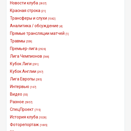
Новости клуба
[3937]
Красная строка
[21]
Трансферы и слухи
[1042]
Аналитика / обсуждение
[4]
Прямые трансляции матчей
[1]
Травмы
[559]
Премьер-лига
[2926]
Лига Чемпионов
[566]
Кубок Лиги
[291]
Кубок Англии
[297]
Лига Европы
[285]
Интервью
[167]
Видео
[55]
Разное
[5957]
СпецПроект
[715]
История клуба
[1028]
Фоторепортаж
[1695]