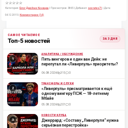
Категория:
Блог Джейми Кенвара
|
Просмотров:
3865
|
Добавил:
socrates71
|
Дата:
04.12.2015
|
Комментарии (14)
САМОЕ ЧИТАЕМОЕ
ЗА 3 ДНЯ
Топ-5 новостей
АНАЛИТИКА / ОБСУЖДЕНИЕ
ML
Пять вингеров и один ван Дейк: не
перепутал ли «Ливерпуль» приоритеты?
06.08.2026
315
0
ТРАНСФЕРЫ И СЛУХИ
ML
«Ливерпуль» присматривается к ещё
одному вингеру ПСЖ — 18-летнему
Мбайе
05.08.2026
201
0
НОВОСТИ КЛУБА
ML
Джеррард: «Составу „Ливерпуля“ нужна
серьёзная перестройка»