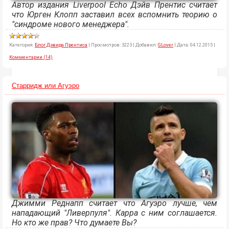
Автор издания Liverpool Echo Дэйв Прентис считает
что Юрген Клопп заставил всех вспомнить теорию о
"синдроме нового менеджера".
Категория:
Блог Дэвида Прентиса
|
Просмотров:
3223
|
Добавил:
GLover
|
Дата:
04.12.2015
|
Комментарии (14)
Старридж или Агуэро
Джимми Реднапп считает что Агуэро лучше, чем
нападающий "Ливерпуля". Карра с ним соглашается.
Но кто же прав? Что думаете Вы?