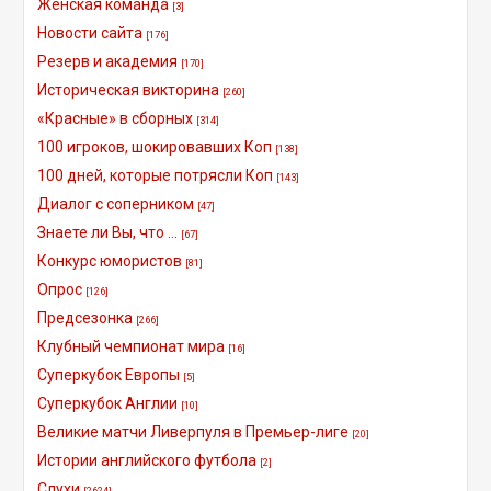
Женская команда
[3]
Новости сайта
[176]
Резерв и академия
[170]
Историческая викторина
[260]
«Красные» в сборных
[314]
100 игроков, шокировавших Коп
[138]
100 дней, которые потрясли Коп
[143]
Диалог с соперником
[47]
Знаете ли Вы, что ...
[67]
Конкурс юмористов
[81]
Опрос
[126]
Предсезонка
[266]
Клубный чемпионат мира
[16]
Суперкубок Европы
[5]
Суперкубок Англии
[10]
Великие матчи Ливерпуля в Премьер-лиге
[20]
Истории английского футбола
[2]
Слухи
[2624]