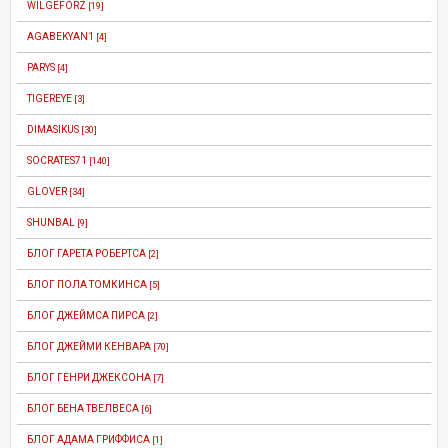
WILGEFORZ
[19]
AGABEKYAN1
[4]
PARYS
[4]
TIGEREYE
[3]
DIMASIKUS
[30]
SOCRATES71
[140]
GLOVER
[34]
SHUNBAL
[9]
БЛОГ ГАРЕТА РОБЕРТСА
[2]
БЛОГ ПОЛА ТОМКИНСА
[5]
БЛОГ ДЖЕЙМСА ПИРСА
[2]
БЛОГ ДЖЕЙМИ КЕНВАРА
[70]
БЛОГ ГЕНРИ ДЖЕКСОНА
[7]
БЛОГ БЕНА ТВЕЛВЕСА
[6]
БЛОГ АДАМА ГРИФФИСА
[1]