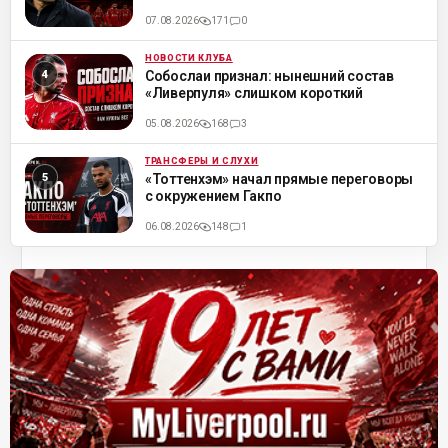
07.08.2026
171
0
НОВОСТИ КЛУБА
ML
Собослаи признал: нынешний состав
«Ливерпуля» слишком короткий
05.08.2026
168
3
ТРАНСФЕРЫ И СЛУХИ
ML
«Тоттенхэм» начал прямые переговоры
с окружением Гакпо
06.08.2026
148
1