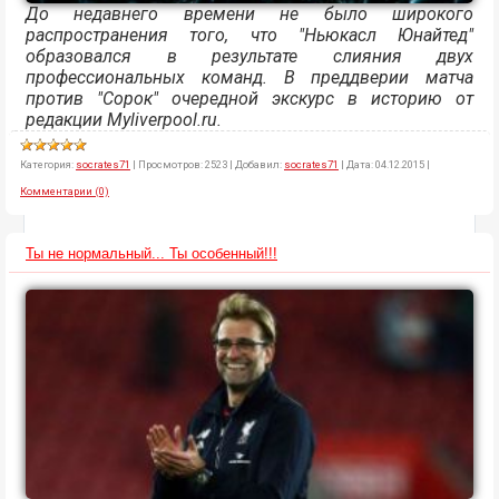
До недавнего времени не было широкого
распространения того, что "Ньюкасл Юнайтед"
образовался в результате слияния двух
профессиональных команд. В преддверии матча
против "Сорок" очередной экскурс в историю от
редакции Myliverpool.ru.
Категория:
socrates71
|
Просмотров:
2523
|
Добавил:
socrates71
|
Дата:
04.12.2015
|
Комментарии (0)
Ты не нормальный... Ты особенный!!!