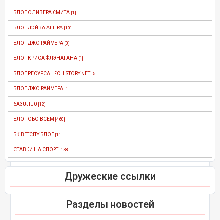
БЛОГ ОЛИВЕРА СМИТА
[1]
БЛОГ ДЭЙВА АШЕРА
[10]
БЛОГ ДЖО РАЙМЕРА
[0]
БЛОГ КРИСА ФЛЭНАГАНА
[1]
БЛОГ РЕСУРСА LFCHISTORY.NET
[5]
БЛОГ ДЖО РАЙМЕРА
[1]
6A3UJIU0
[12]
БЛОГ ОБО ВСЕМ
[460]
БК BETCITY БЛОГ
[11]
СТАВКИ НА СПОРТ
[138]
Дружеские ссылки
Разделы новостей